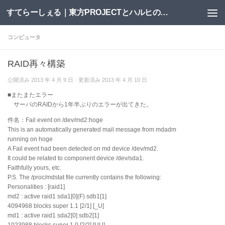
すてらーしぇる｜東方PROJECTとハルヒの二次創作サイト
コンテンツへスキップ
コンピュータ
RAID再々構築
公開済み
2013 年 4 月 9 日
· 更新済み
2013 年 4 月 10 日
■またまたエラー
サーバのRAIDから1年半ぶりのエラーが出てきた。
件名：Fail event on /dev/md2:hoge
This is an automatically generated mail message from mdadm
running on hoge
A Fail event had been detected on md device /dev/md2.
It could be related to component device /dev/sda1.
Faithfully yours, etc.
P.S. The /proc/mdstat file currently contains the following:
Personalities : [raid1]
md2 : active raid1 sda1[0](F) sdb1[1]
4094968 blocks super 1.1 [2/1] [_U]
md1 : active raid1 sda2[0] sdb2[1]
1023988 blocks super 1.0 [2/2] [UU]