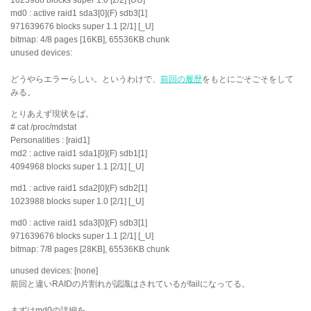
md0 : active raid1 sda3[0](F) sdb3[1]
971639676 blocks super 1.1 [2/1] [_U]
bitmap: 4/8 pages [16KB], 65536KB chunk
unused devices:
どうやらエラーらしい。というわけで、
前回の履歴
をもとにごそごそをして
みる。
とりあえず現状をば。
# cat /proc/mdstat
Personalities : [raid1]
md2 : active raid1 sda1[0](F) sdb1[1]
4094968 blocks super 1.1 [2/1] [_U]
md1 : active raid1 sda2[0](F) sdb2[1]
1023988 blocks super 1.0 [2/1] [_U]
md0 : active raid1 sda3[0](F) sdb3[1]
971639676 blocks super 1.1 [2/1] [_U]
bitmap: 7/8 pages [28KB], 65536KB chunk
unused devices: [none]
前回と違いRAIDの片割れが認識はされているがfailになってる。
まずはmd0の詳細を。