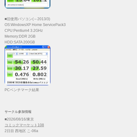
■旧使用パソコン(～2013/3)
OS:WindowsXP Home ServicePack3
CPU:Pentium4 3.2GHz
Memory:DDR 2GB
HDD:SATA 200GB
PCベンチマーク結果
サークル参加情報
■2026/08/16/東京
コミックマーケット108
2日目 西地区 こ-06a