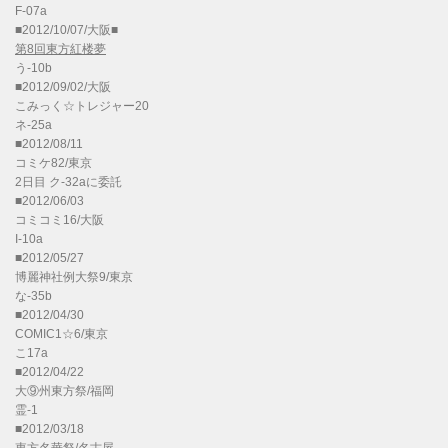
F-07a
■2012/10/07/大阪■
第8回東方紅楼夢
う-10b
■2012/09/02/大阪
こみっく☆トレジャー20
ネ-25a
■2012/08/11
コミケ82/東京
2日目 ク-32aに委託
■2012/06/03
コミコミ16/大阪
I-10a
■2012/05/27
博麗神社例大祭9/東京
な-35b
■2012/04/30
COMIC1☆6/東京
こ17a
■2012/04/22
大⑨州東方祭/福岡
霊-1
■2012/03/18