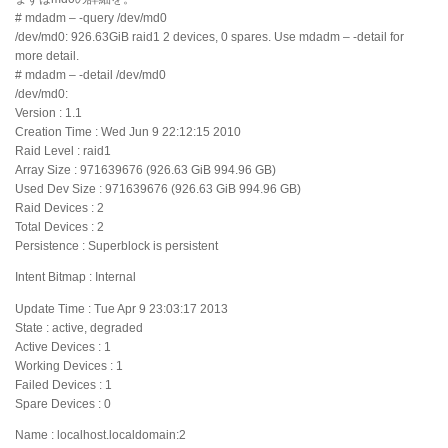
# mdadm – -query /dev/md0
/dev/md0: 926.63GiB raid1 2 devices, 0 spares. Use mdadm – -detail for
more detail.
# mdadm – -detail /dev/md0
/dev/md0:
Version : 1.1
Creation Time : Wed Jun 9 22:12:15 2010
Raid Level : raid1
Array Size : 971639676 (926.63 GiB 994.96 GB)
Used Dev Size : 971639676 (926.63 GiB 994.96 GB)
Raid Devices : 2
Total Devices : 2
Persistence : Superblock is persistent
Intent Bitmap : Internal
Update Time : Tue Apr 9 23:03:17 2013
State : active, degraded
Active Devices : 1
Working Devices : 1
Failed Devices : 1
Spare Devices : 0
Name : localhost.localdomain:2