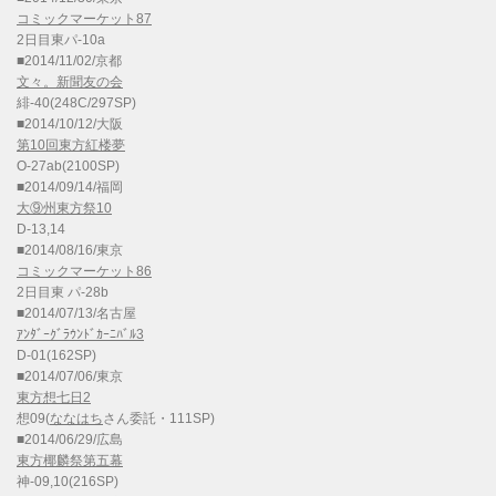
コミックマーケット87
2日目東パ-10a
■2014/11/02/京都
文々。新聞友の会
緋-40(248C/297SP)
■2014/10/12/大阪
第10回東方紅楼夢
O-27ab(2100SP)
■2014/09/14/福岡
大⑨州東方祭10
D-13,14
■2014/08/16/東京
コミックマーケット86
2日目東 パ-28b
■2014/07/13/名古屋
ｱﾝﾀﾞｰｸﾞﾗｳﾝﾄﾞｶｰﾆﾊﾞﾙ3
D-01(162SP)
■2014/07/06/東京
東方想七日2
想09(
ななはち
さん委託・111SP)
■2014/06/29/広島
東方椰麟祭第五幕
神-09,10(216SP)