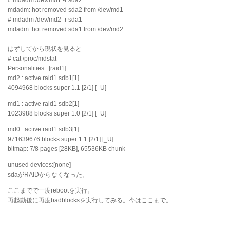
mdadm: hot removed sda2 from /dev/md1
# mdadm /dev/md2 -r sda1
mdadm: hot removed sda1 from /dev/md2
はずしてから現状を見ると
# cat /proc/mdstat
Personalities : [raid1]
md2 : active raid1 sdb1[1]
4094968 blocks super 1.1 [2/1] [_U]
md1 : active raid1 sdb2[1]
1023988 blocks super 1.0 [2/1] [_U]
md0 : active raid1 sdb3[1]
971639676 blocks super 1.1 [2/1] [_U]
bitmap: 7/8 pages [28KB], 65536KB chunk
unused devices:[none]
sdaがRAIDからなくなった。
ここまでで一度rebootを実行。
再起動後に再度badblocksを実行してみる。今はここまで。