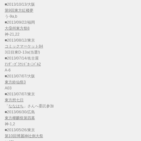
■2013/10/13/大阪
第9回東方紅楼夢
う-9a,b
■2013/09/22/福岡
大⑨州東方祭8
神-21,22
■2013/08/12/東京
コミックマーケット84
3日目東D-13a(当選!)
■2013/07/14/名古屋
ｱﾝﾀﾞｰｸﾞﾗｳﾝﾄﾞｶｰﾆﾊﾞﾙ2
A-6
■2013/07/07/大阪
東方鈴仙祭3
A03
■2013/07/07/東京
東方想七日
「
ななはち
」さんへ委託参加
■2013/06/30/広島
東方椰麟祭第四幕
神-1,2
■2013/05/26/東京
第10回博麗神社例大祭