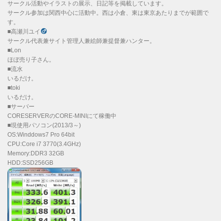
サークル活動やイラストの展示、日記等を掲載しています。
サークル参加は関西中心に活動中。西は小倉、東は東京あたりまでが範囲で
す。
■高瀬川ユイ
サークル代表兼サイト管理人兼絵師兼提督兼ハンター。
■Lon
ほぼ売り子さん。
■流水
いるだけ。
■toki
いるだけ。
■サーバー
CORESERVERのCORE-MINIにて稼働中
■現使用パソコン(2013/3～)
OS:Winddows7 Pro 64bit
CPU:Core i7 3770(3.4GHz)
Memory:DDR3 32GB
HDD:SSD256GB