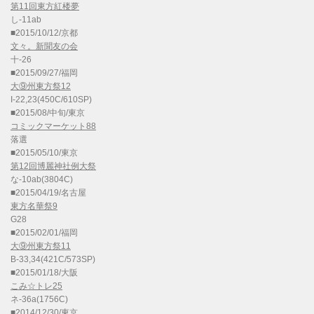
第11回東方紅楼夢
し-11ab
■2015/10/12/京都
文々。新聞友の会
十-26
■2015/09/27/福岡
大⑨州東方祭12
I-22,23(450C/610SP)
■2015/08/中旬/東京
コミックマーケット88
落選
■2015/05/10/東京
第12回博麗神社例大祭
な-10ab(3804C)
■2015/04/19/名古屋
東方名華祭9
G28
■2015/02/01/福岡
大⑨州東方祭11
B-33,34(421C/573SP)
■2015/01/18/大阪
こみ☆トレ25
ネ-36a(1756C)
■2014/12/30/東京