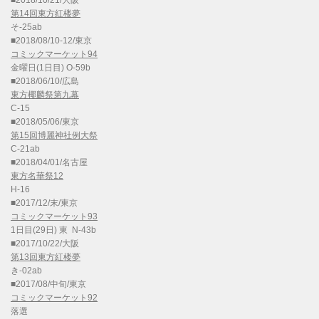
第14回東方紅楼夢
そ-25ab
■2018/08/10-12/東京
コミックマーケット94
金曜日(1日目) O-59b
■2018/06/10/広島
東方椰麟祭第九幕
C-15
■2018/05/06/東京
第15回博麗神社例大祭
C-21ab
■2018/04/01/名古屋
東方名華祭12
H-16
■2017/12/末/東京
コミックマーケット93
1日目(29日) 東 N-43b
■2017/10/22/大阪
第13回東方紅楼夢
き-02ab
■2017/08/中旬/東京
コミックマーケット92
落選