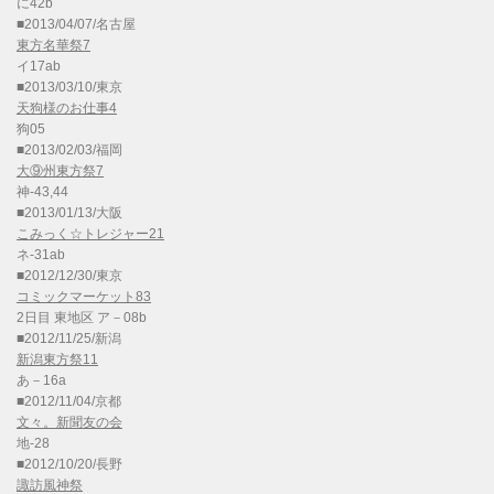
に42b
■2013/04/07/名古屋
東方名華祭7
イ17ab
■2013/03/10/東京
天狗様のお仕事4
狗05
■2013/02/03/福岡
大⑨州東方祭7
神-43,44
■2013/01/13/大阪
こみっく☆トレジャー21
ネ-31ab
■2012/12/30/東京
コミックマーケット83
2日目 東地区 ア－08b
■2012/11/25/新潟
新潟東方祭11
あ－16a
■2012/11/04/京都
文々。新聞友の会
地-28
■2012/10/20/長野
諏訪風神祭