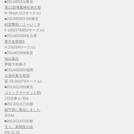
■2014/05/11/東京
第11回博麗神社例大祭
N-38a(4,312サークル)
■2014/05/03-04/東京
砲雷撃戦！よーい！ 9
F-105(578/853サークル)
■2014/03/30/名古屋
東方名華祭8
A-23(334サークル)
■2014/03/09/奈良
仙仏蒐合
夢殿大祀廟-3
■2014/02/02/福岡
大⑨州東方祭⑨
霖-29,30(378サークル)
■2013/12/30/東京
コミックマーケット85
2日目東セ-30a
■2013/11/17/京都
鎮守府に着任しました
呉04a
■2013/11/03/京都
文々。新聞友の会
DS-31,32