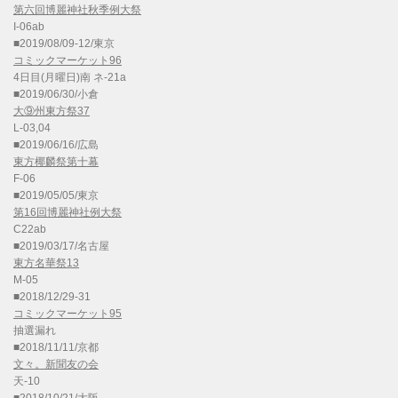
第六回博麗神社秋季例大祭
I-06ab
■2019/08/09-12/東京
コミックマーケット96
4日目(月曜日)南 ネ-21a
■2019/06/30/小倉
大⑨州東方祭37
L-03,04
■2019/06/16/広島
東方椰麟祭第十幕
F-06
■2019/05/05/東京
第16回博麗神社例大祭
C22ab
■2019/03/17/名古屋
東方名華祭13
M-05
■2018/12/29-31
コミックマーケット95
抽選漏れ
■2018/11/11/京都
文々。新聞友の会
天-10
■2018/10/21/大阪