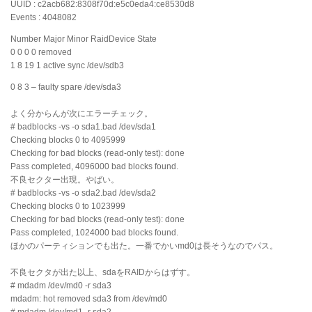
UUID : c2acb682:8308f70d:e5c0eda4:ce8530d8
Events : 4048082
Number Major Minor RaidDevice State
0 0 0 0 removed
1 8 19 1 active sync /dev/sdb3
0 8 3 – faulty spare /dev/sda3
よく分からんが次にエラーチェック。
# badblocks -vs -o sda1.bad /dev/sda1
Checking blocks 0 to 4095999
Checking for bad blocks (read-only test): done
Pass completed, 4096000 bad blocks found.
不良セクター出現。やばい。
# badblocks -vs -o sda2.bad /dev/sda2
Checking blocks 0 to 1023999
Checking for bad blocks (read-only test): done
Pass completed, 1024000 bad blocks found.
ほかのパーティションでも出た。一番でかいmd0は長そうなのでパス。
不良セクタが出た以上、sdaをRAIDからはずす。
# mdadm /dev/md0 -r sda3
mdadm: hot removed sda3 from /dev/md0
# mdadm /dev/md1 -r sda2