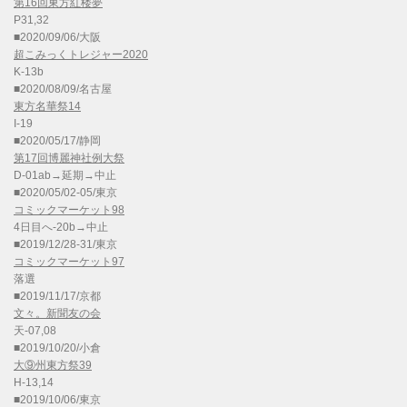
第16回東方紅楼夢
P31,32
■2020/09/06/大阪
超こみっくトレジャー2020
K-13b
■2020/08/09/名古屋
東方名華祭14
I-19
■2020/05/17/静岡
第17回博麗神社例大祭
D-01ab→延期→中止
■2020/05/02-05/東京
コミックマーケット98
4日目へ-20b→中止
■2019/12/28-31/東京
コミックマーケット97
落選
■2019/11/17/京都
文々。新聞友の会
天-07,08
■2019/10/20/小倉
大⑨州東方祭39
H-13,14
■2019/10/06/東京