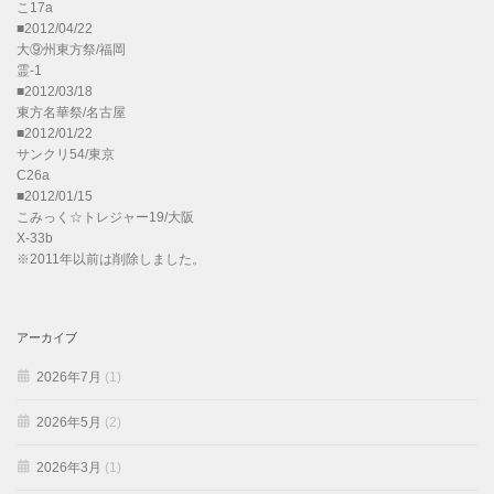
こ17a
■2012/04/22
大⑨州東方祭/福岡
霊-1
■2012/03/18
東方名華祭/名古屋
■2012/01/22
サンクリ54/東京
C26a
■2012/01/15
こみっく☆トレジャー19/大阪
X-33b
※2011年以前は削除しました。
アーカイブ
2026年7月
(1)
2026年5月
(2)
2026年3月
(1)