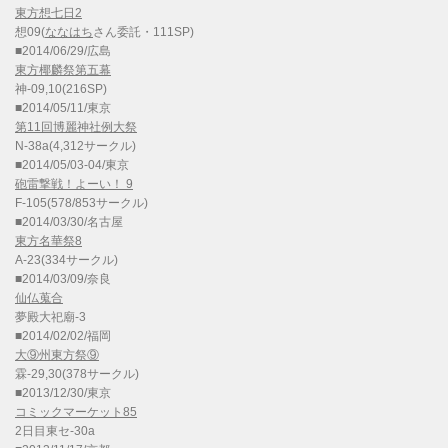
東方想七日2
想09(
ななはち
さん委託・111SP)
■2014/06/29/広島
東方椰麟祭第五幕
神-09,10(216SP)
■2014/05/11/東京
第11回博麗神社例大祭
N-38a(4,312サークル)
■2014/05/03-04/東京
砲雷撃戦！よーい！ 9
F-105(578/853サークル)
■2014/03/30/名古屋
東方名華祭8
A-23(334サークル)
■2014/03/09/奈良
仙仏蒐合
夢殿大祀廟-3
■2014/02/02/福岡
大⑨州東方祭⑨
霖-29,30(378サークル)
■2013/12/30/東京
コミックマーケット85
2日目東セ-30a