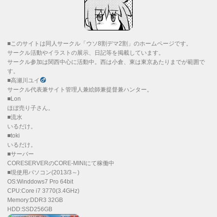
■このサイトは同人サークル「ウソ8割デマ2割」のホームページです。
サークル活動やイラストの展示、日記等を掲載しています。
サークル参加は関西中心に活動中。西は小倉、東は東京あたりまでが範囲で
す。
■高瀬川ユイ
サークル代表兼サイト管理人兼絵師兼提督兼ハンター。
■Lon
ほぼ売り子さん。
■流水
いるだけ。
■toki
いるだけ。
■サーバー
CORESERVERのCORE-MINIにて稼働中
■現使用パソコン(2013/3～)
OS:Winddows7 Pro 64bit
CPU:Core i7 3770(3.4GHz)
Memory:DDR3 32GB
HDD:SSD256GB