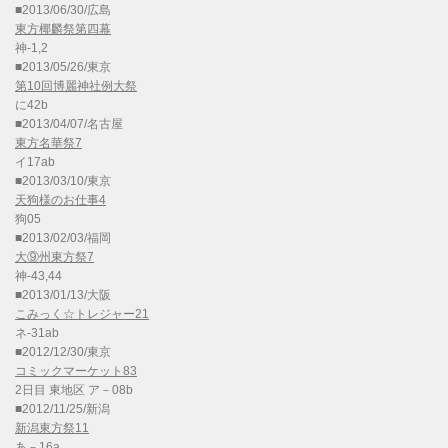
■2013/06/30/広島
東方椰麟祭第四幕
神-1,2
■2013/05/26/東京
第10回博麗神社例大祭
に42b
■2013/04/07/名古屋
東方名華祭7
イ17ab
■2013/03/10/東京
天狗様のお仕事4
狗05
■2013/02/03/福岡
大⑨州東方祭7
神-43,44
■2013/01/13/大阪
こみっく☆トレジャー21
ネ-31ab
■2012/12/30/東京
コミックマーケット83
2日目 東地区 ア－08b
■2012/11/25/新潟
新潟東方祭11
あ－16a