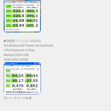
■旧使用パソコン(～2013/3)
OS:WindowsXP Home ServicePack3
CPU:Pentium4 3.2GHz
Memory:DDR 2GB
HDD:SATA 200GB
PCベンチマーク結果