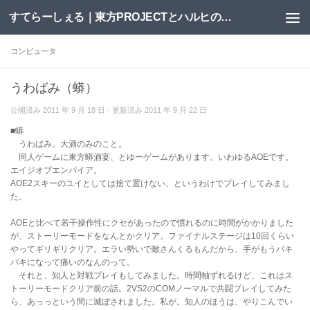
すてらーしぇる｜東方PROJECTとハルヒの二次創作サイト
コンテンツへスキップ
コンピュータ
うわばみ（蟒）
公開済み
2011 年 9 月 18 日
· 更新済み
2011 年 9 月 22 日
■蟒
うわばみ。大酒のみのこと。
同人ゲームに東方蟒酒宴、とゆーゲームがあります。いわゆるAOEです。
エイジオブエンパイア。
AOE2スキーのユイとしては捨て置けない、というわけでプレイしてみまし
た。
AOEと比べて若干操作性にクセがあったので慣れるのに時間がかかりました
が、ストーリーモードをなんとかクリア。ファイナルステージは10回くらい
やってギリギリクリア。エラい勢いで敵さんくるもんだから、手がもうバキ
バキになって痛いのなんのって。
それと、知人と対戦プレイもしてみました。時間軸ずれるけど、これはス
トーリーモードクリア前の話。2VS2のCOMノーマルで共闘プレイしてみた
ら、あっっという間に滅ぼされました。私が。知人のほうは、やりこんでい