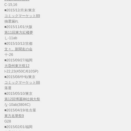
C-15,16
■2015/12/月末/東京
コミックマーケット89
抽選漏れ
■2015/11/01/大阪
第11回東方紅楼夢
し-11ab
■2015/10/12/京都
文々。新聞友の会
十-26
■2015/09/27/福岡
大⑨州東方祭12
I-22,23(450C/610SP)
■2015/08/中旬/東京
コミックマーケット88
落選
■2015/05/10/東京
第12回博麗神社例大祭
な-10ab(3804C)
■2015/04/19/名古屋
東方名華祭9
G28
■2015/02/01/福岡