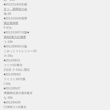
■2012/11/04/京都
文々。新聞友の会
地-28
■2012/10/20/長野
諏訪風神祭
F-07a
■2012/10/07/大阪■
第8回東方紅楼夢
う-10b
■2012/09/02/大阪
こみっく☆トレジャー20
ネ-25a
■2012/08/11
コミケ82/東京
2日目 ク-32aに委託
■2012/06/03
コミコミ16/大阪
I-10a
■2012/05/27
博麗神社例大祭9/東京
な-35b
■2012/04/30
COMIC1☆6/東京