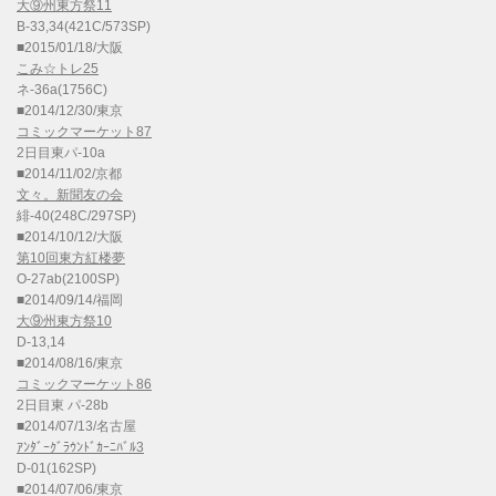
大⑨州東方祭11
B-33,34(421C/573SP)
■2015/01/18/大阪
こみ☆トレ25
ネ-36a(1756C)
■2014/12/30/東京
コミックマーケット87
2日目東パ-10a
■2014/11/02/京都
文々。新聞友の会
緋-40(248C/297SP)
■2014/10/12/大阪
第10回東方紅楼夢
O-27ab(2100SP)
■2014/09/14/福岡
大⑨州東方祭10
D-13,14
■2014/08/16/東京
コミックマーケット86
2日目東 パ-28b
■2014/07/13/名古屋
ｱﾝﾀﾞｰｸﾞﾗｳﾝﾄﾞｶｰﾆﾊﾞﾙ3
D-01(162SP)
■2014/07/06/東京