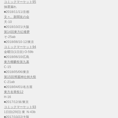
コミックマーケット95
抽選漏れ
■2018/11/11/京都
文々。新聞友の会
天-10
■2018/10/21/大阪
第14回東方紅楼夢
そ-25ab
■2018/08/10-12/東京
コミックマーケット94
金曜日(1日目) O-59b
■2018/06/10/広島
東方椰麟祭第九幕
C-15
■2018/05/06/東京
第15回博麗神社例大祭
C-21ab
■2018/04/01/名古屋
東方名華祭12
H-16
■2017/12/末/東京
コミックマーケット93
1日目(29日) 東 N-43b
■2017/10/22/大阪