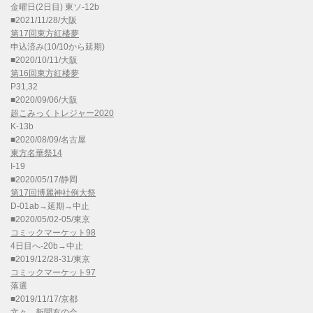
金曜日(2日目) 東ソ-12b
■2021/11/28/大阪
第17回東方紅楼夢
申込済み(10/10から延期)
■2020/10/11/大阪
第16回東方紅楼夢
P31,32
■2020/09/06/大阪
超こみっくトレジャー2020
K-13b
■2020/08/09/名古屋
東方名華祭14
I-19
■2020/05/17/静岡
第17回博麗神社例大祭
D-01ab→延期→中止
■2020/05/02-05/東京
コミックマーケット98
4日目へ-20b→中止
■2019/12/28-31/東京
コミックマーケット97
落選
■2019/11/17/京都
文々。新聞友の会