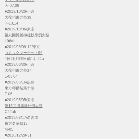
天-07,08
■2019/10/20/小倉
大⑨州東方祭39
H-13,14
■2019/10/06/東京
第六回博麗神社秋季例大祭
I-06ab
■2019/08/09-12/東京
コミックマーケット96
4日目(月曜日)南 ネ-21a
■2019/06/30/小倉
大⑨州東方祭37
L-03,04
■2019/06/16/広島
東方椰麟祭第十幕
F-06
■2019/05/05/東京
第16回博麗神社例大祭
C22ab
■2019/03/17/名古屋
東方名華祭13
M-05
■2018/12/29-31