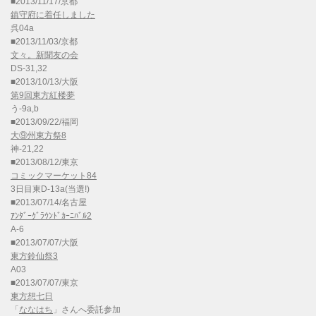
■2013/11/17/京都
鎮守府に着任しました
呉04a
■2013/11/03/京都
文々。新聞友の会
DS-31,32
■2013/10/13/大阪
第9回東方紅楼夢
う-9a,b
■2013/09/22/福岡
大⑨州東方祭8
神-21,22
■2013/08/12/東京
コミックマーケット84
3日目東D-13a(当選!)
■2013/07/14/名古屋
ｱﾝﾀﾞｰｸﾞﾗｳﾝﾄﾞｶｰﾆﾊﾞﾙ2
A-6
■2013/07/07/大阪
東方鈴仙祭3
A03
■2013/07/07/東京
東方想七日
「
ななはち
」さんへ委託参加