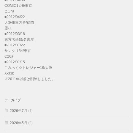
■2012/04/30
COMIC1☆6/東京
こ17a
■2012/04/22
大⑨州東方祭/福岡
霊-1
■2012/03/18
東方名華祭/名古屋
■2012/01/22
サンクリ54/東京
C26a
■2012/01/15
こみっく☆トレジャー19/大阪
X-33b
※2011年以前は削除しました。
アーカイブ
2026年7月
(1)
2026年5月
(2)