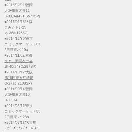
■2015/02/01/福岡
大⑨州東方祭11
B-33,34(421C/573SP)
■2015/01/18/大阪
こみ☆トレ25
ネ-36a(1756C)
■2014/12/30/東京
コミックマーケット87
2日目東パ-10a
■2014/11/02/京都
文々。新聞友の会
緋-40(248C/297SP)
■2014/10/12/大阪
第10回東方紅楼夢
O-27ab(2100SP)
■2014/09/14/福岡
大⑨州東方祭10
D-13,14
■2014/08/16/東京
コミックマーケット86
2日目東 パ-28b
■2014/07/13/名古屋
ｱﾝﾀﾞｰｸﾞﾗｳﾝﾄﾞｶｰﾆﾊﾞﾙ3