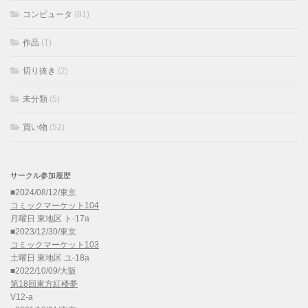
コンピュータ
(81)
作品
(1)
切り抜き
(2)
未分類
(5)
買い物
(52)
サークル参加履歴
■2024/08/12/東京
コミックマーケット104
月曜日 東地区 ト-17a
■2023/12/30/東京
コミックマーケット103
土曜日 東地区 ユ-18a
■2022/10/09/大阪
第18回東方紅楼夢
V12-a