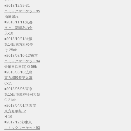
M-05
■2018/12/29-31
コミックマーケット95
抽選漏れ
■2018/11/11/京都
文々。新聞友の会
天-10
■2018/10/21/大阪
第14回東方紅楼夢
そ-25ab
■2018/08/10-12/東京
コミックマーケット94
金曜日(1日目) O-59b
■2018/06/10/広島
東方椰麟祭第九幕
C-15
■2018/05/06/東京
第15回博麗神社例大祭
C-21ab
■2018/04/01/名古屋
東方名華祭12
H-16
■2017/12/末/東京
コミックマーケット93