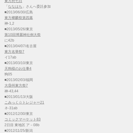
東方想七日
「
ななはち
」さんへ委託参加
■2013/06/30/広島
東方椰麟祭第四幕
神-1,2
■2013/05/26/東京
第10回博麗神社例大祭
に42b
■2013/04/07/名古屋
東方名華祭7
イ17ab
■2013/03/10/東京
天狗様のお仕事4
狗05
■2013/02/03/福岡
大⑨州東方祭7
神-43,44
■2013/01/13/大阪
こみっく☆トレジャー21
ネ-31ab
■2012/12/30/東京
コミックマーケット83
2日目 東地区 ア－08b
■2012/11/25/新潟