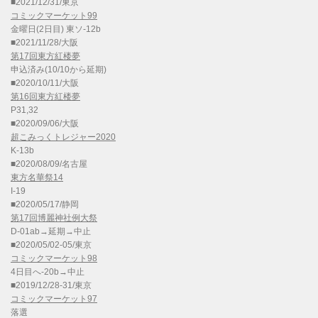
■2021/12/31/東京
コミックマーケット99
金曜日(2日目) 東ソ-12b
■2021/11/28/大阪
第17回東方紅楼夢
申込済み(10/10から延期)
■2020/10/11/大阪
第16回東方紅楼夢
P31,32
■2020/09/06/大阪
超こみっくトレジャー2020
K-13b
■2020/08/09/名古屋
東方名華祭14
I-19
■2020/05/17/静岡
第17回博麗神社例大祭
D-01ab→延期→中止
■2020/05/02-05/東京
コミックマーケット98
4日目へ-20b→中止
■2019/12/28-31/東京
コミックマーケット97
落選