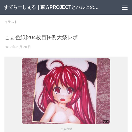
すてらーしぇる｜東方PROJECTとハルヒの二次創作サイト
コンテンツへスキップ
イラスト
こぁ色紙[204枚目]+例大祭レポ
2012 年 5 月 28 日
こぁ色紙