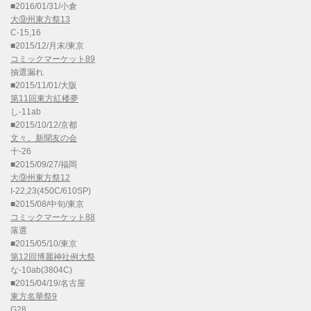
■2016/01/31/小倉
大⑨州東方祭13
C-15,16
■2015/12/月末/東京
コミックマーケット89
抽選漏れ
■2015/11/01/大阪
第11回東方紅楼夢
し-11ab
■2015/10/12/京都
文々。新聞友の会
十-26
■2015/09/27/福岡
大⑨州東方祭12
I-22,23(450C/610SP)
■2015/08/中旬/東京
コミックマーケット88
落選
■2015/05/10/東京
第12回博麗神社例大祭
な-10ab(3804C)
■2015/04/19/名古屋
東方名華祭9
G28