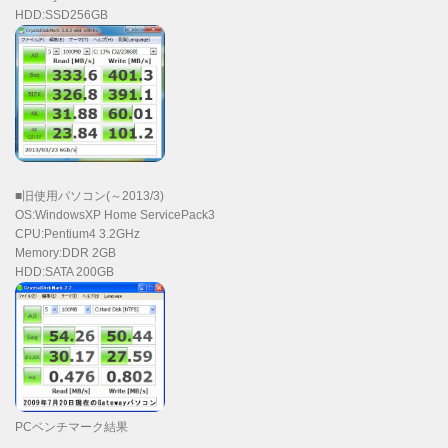
HDD:SSD256GB
■旧使用パソコン(～2013/3)
OS:WindowsXP Home ServicePack3
CPU:Pentium4 3.2GHz
Memory:DDR 2GB
HDD:SATA 200GB
PCベンチマーク結果