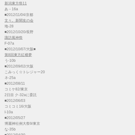
新潟東方祭11
あ－16a
■2012/11/04/京都
文々。新聞友の会
地-28
■2012/10/20/長野
諏訪風神祭
F-07a
■2012/10/07/大阪■
第8回東方紅楼夢
う-10b
■2012/09/02/大阪
こみっく☆トレジャー20
ネ-25a
■2012/08/11
コミケ82/東京
2日目 ク-32aに委託
■2012/06/03
コミコミ16/大阪
I-10a
■2012/05/27
博麗神社例大祭9/東京
な-35b