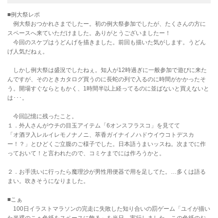
■例大祭レポ
例大祭おつかれさまでしたー。初の例大祭参加でしたが、たくさんの方に
スペースへ来ていただけました。ありがとうございましたー！
今回のスケブはうどんげを描きました。前回も描いた気がします。うどん
げ人気だねぇ。
しかし例大祭は盛況でしたねぇ。知人が12時過ぎに一般参加で遊びに来た
んですが、そのときカタログ買うのに長蛇の列で入るのに時間がかかったそ
う。開場すぐならともかく、1時間半以上経ってるのに並ばないと買えないと
は･･･。
今回記憶に残ったこと。
１．外人さんがウチの目玉アイテム「6オンスフラスコ」を見てて
「オ酒ヲ入レルイレモノナノニ、萃香ガイナイノハドウイウコトデスカ
ー！？」とひどくご立腹のご様子でした。日本語うまいッスね。次までに作
っておいて！と言われたので、コミケまでには作ろうかと。
２．お手洗いに行ったら魔理沙が男性用便器で用を足してた。…多くは語る
まい。吹きそうになりました。
■こぁ
100日イラストマラソンの完走に失敗した知り合いの罰ゲーム「ユイが描い
た半裸のこぁ色紙をスペースに飾る」を当日、実行しました。この色紙のお