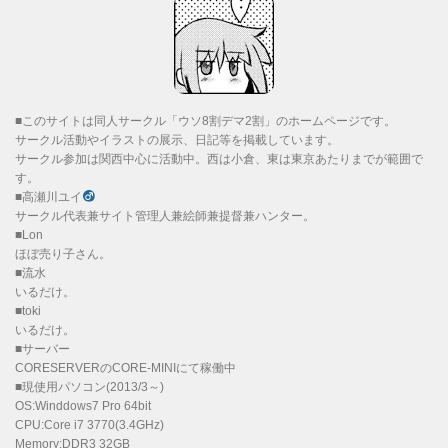
■このサイトは同人サークル「ウソ8割デマ2割」のホームページです。
サークル活動やイラストの展示、日記等を掲載しています。
サークル参加は関西中心に活動中。西は小倉、東は東京あたりまでが範囲で
す。
■高瀬川ユイ
サークル代表兼サイト管理人兼絵師兼提督兼ハンター。
■Lon
ほぼ売り子さん。
■流水
いるだけ。
■toki
いるだけ。
■サーバー
CORESERVERのCORE-MINIにて稼働中
■現使用パソコン(2013/3～)
OS:Winddows7 Pro 64bit
CPU:Core i7 3770(3.4GHz)
Memory:DDR3 32GB