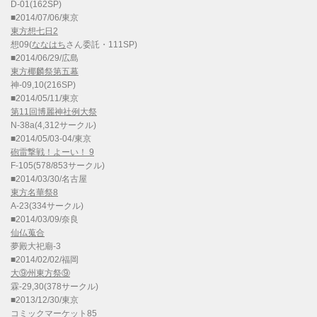
D-01(162SP)
■2014/07/06/東京
東方想七日2
想09(
ななはち
さん委託・111SP)
■2014/06/29/広島
東方椰麟祭第五幕
神-09,10(216SP)
■2014/05/11/東京
第11回博麗神社例大祭
N-38a(4,312サークル)
■2014/05/03-04/東京
砲雷撃戦！よーい！ 9
F-105(578/853サークル)
■2014/03/30/名古屋
東方名華祭8
A-23(334サークル)
■2014/03/09/奈良
仙仏蒐合
夢殿大祀廟-3
■2014/02/02/福岡
大⑨州東方祭⑨
霖-29,30(378サークル)
■2013/12/30/東京
コミックマーケット85