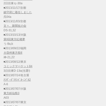
2日目東セ-30a
■2013/11/17/京都
鎮守府に着任しました
呉04a
■2013/11/03/京都
文々。新聞友の会
DS-31,32
■2013/10/13/大阪
第9回東方紅楼夢
う-9a,b
■2013/09/22/福岡
大⑨州東方祭8
神-21,22
■2013/08/12/東京
コミックマーケット84
3日目東D-13a(当選!)
■2013/07/14/名古屋
ｱﾝﾀﾞｰｸﾞﾗｳﾝﾄﾞｶｰﾆﾊﾞﾙ2
A-6
■2013/07/07/大阪
東方鈴仙祭3
A03
■2013/07/07/東京