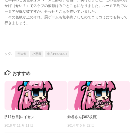
かげ（せい？）でスケブの依頼はみごとこぁになりました。ルーミア島でル
ーミアが嫁な彼ですが、せっせとこぁを描いていました。
その色紙が上のそれ。罰ゲームも無事終了したのでコミコミにでも持って
行きましょう。
タグ:
例大祭
小悪魔
東方PROJECT
おすすめ
[611枚目]レイセン
鈴谷さん[362枚目]
2018 年 11 月 11 日
2014 年 5 月 22 日