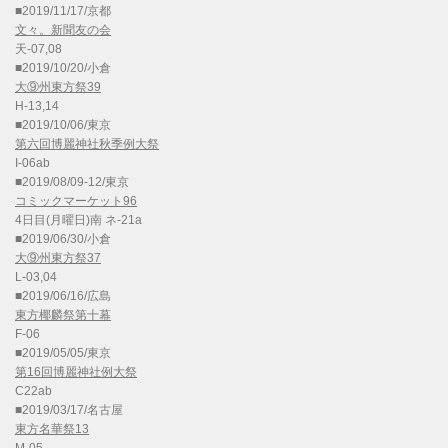
■2019/11/17/京都
文々。新聞友の会
天-07,08
■2019/10/20/小倉
大⑨州東方祭39
H-13,14
■2019/10/06/東京
第六回博麗神社秋季例大祭
I-06ab
■2019/08/09-12/東京
コミックマーケット96
4日目(月曜日)南 ネ-21a
■2019/06/30/小倉
大⑨州東方祭37
L-03,04
■2019/06/16/広島
東方椰麟祭第十幕
F-06
■2019/05/05/東京
第16回博麗神社例大祭
C22ab
■2019/03/17/名古屋
東方名華祭13