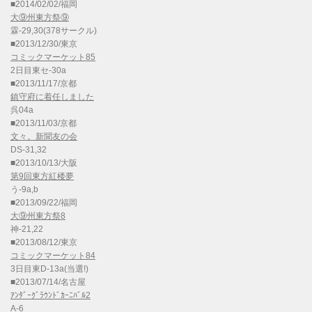
■2014/02/02/福岡
大⑨州東方祭⑨
霖-29,30(378サークル)
■2013/12/30/東京
コミックマーケット85
2日目東セ-30a
■2013/11/17/京都
鎮守府に着任しました
呉04a
■2013/11/03/京都
文々。新聞友の会
DS-31,32
■2013/10/13/大阪
第9回東方紅楼夢
う-9a,b
■2013/09/22/福岡
大⑨州東方祭8
神-21,22
■2013/08/12/東京
コミックマーケット84
3日目東D-13a(当選!)
■2013/07/14/名古屋
ｱﾝﾀﾞｰｸﾞﾗｳﾝﾄﾞｶｰﾆﾊﾞﾙ2
A-6