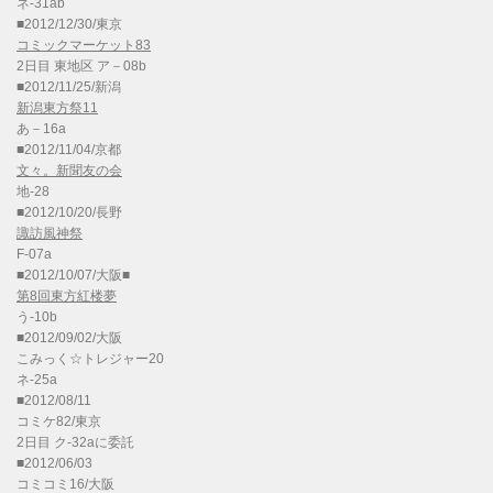
ネ-31ab
■2012/12/30/東京
コミックマーケット83
2日目 東地区 ア－08b
■2012/11/25/新潟
新潟東方祭11
あ－16a
■2012/11/04/京都
文々。新聞友の会
地-28
■2012/10/20/長野
諏訪風神祭
F-07a
■2012/10/07/大阪■
第8回東方紅楼夢
う-10b
■2012/09/02/大阪
こみっく☆トレジャー20
ネ-25a
■2012/08/11
コミケ82/東京
2日目 ク-32aに委託
■2012/06/03
コミコミ16/大阪