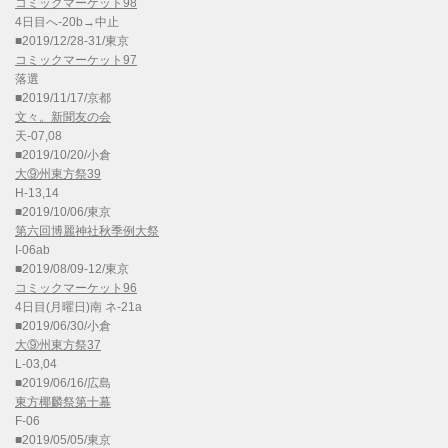
コミックマーケット98
4日目へ-20b→中止
■2019/12/28-31/東京
コミックマーケット97
落選
■2019/11/17/京都
文々。新聞友の会
天-07,08
■2019/10/20/小倉
大⑨州東方祭39
H-13,14
■2019/10/06/東京
第六回博麗神社秋季例大祭
I-06ab
■2019/08/09-12/東京
コミックマーケット96
4日目(月曜日)南 ネ-21a
■2019/06/30/小倉
大⑨州東方祭37
L-03,04
■2019/06/16/広島
東方椰麟祭第十幕
F-06
■2019/05/05/東京