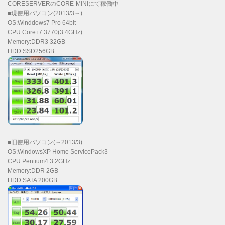
CORESERVERのCORE-MINIにて稼働中
■現使用パソコン(2013/3～)
OS:Winddows7 Pro 64bit
CPU:Core i7 3770(3.4GHz)
Memory:DDR3 32GB
HDD:SSD256GB
■旧使用パソコン(～2013/3)
OS:WindowsXP Home ServicePack3
CPU:Pentium4 3.2GHz
Memory:DDR 2GB
HDD:SATA 200GB