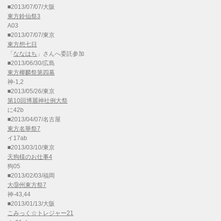
■2013/07/07/大阪
東方鈴仙祭3
A03
■2013/07/07/東京
東方想七日
「
ななはち
」さんへ委託参加
■2013/06/30/広島
東方椰麟祭第四幕
神-1,2
■2013/05/26/東京
第10回博麗神社例大祭
に42b
■2013/04/07/名古屋
東方名華祭7
イ17ab
■2013/03/10/東京
天狗様のお仕事4
狗05
■2013/02/03/福岡
大⑨州東方祭7
神-43,44
■2013/01/13/大阪
こみっく☆トレジャー21