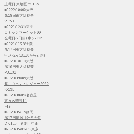
土曜日 東地区 ユ-18a
■2022/10/09/大阪
第18回東方紅楼夢
V12-a
■2021/12/31/東京
コミックマーケット99
金曜日(2日目) 東ソ-12b
■2021/11/28/大阪
第17回東方紅楼夢
申込済み(10/10から延期)
■2020/10/11/大阪
第16回東方紅楼夢
P31,32
■2020/09/06/大阪
超こみっくトレジャー2020
K-13b
■2020/08/09/名古屋
東方名華祭14
I-19
■2020/05/17/静岡
第17回博麗神社例大祭
D-01ab→延期→中止
■2020/05/02-05/東京