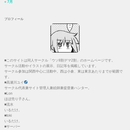
« 7月
プロフィール
■このサイトは同人サークル「ウソ8割デマ2割」のホームページです。
サークル活動やイラストの展示、日記等を掲載しています。
サークル参加は関西中心に活動中。西は小倉、東は東京あたりまでが範囲で
す。
■高瀬川ユイ
サークル代表兼サイト管理人兼絵師兼提督兼ハンター。
■Lon
ほぼ売り子さん。
■流水
いるだけ。
■toki
いるだけ。
■サーバー