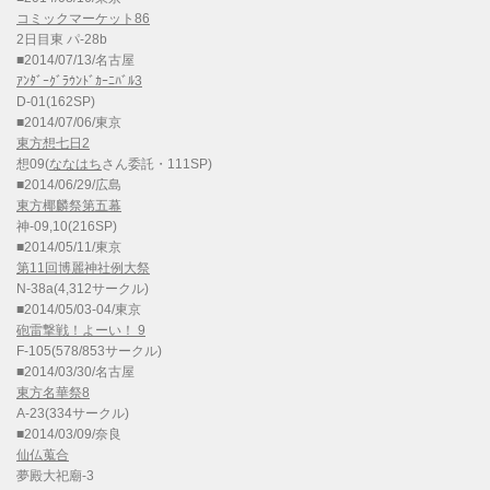
コミックマーケット86
2日目東 パ-28b
■2014/07/13/名古屋
ｱﾝﾀﾞｰｸﾞﾗｳﾝﾄﾞｶｰﾆﾊﾞﾙ3
D-01(162SP)
■2014/07/06/東京
東方想七日2
想09(
ななはち
さん委託・111SP)
■2014/06/29/広島
東方椰麟祭第五幕
神-09,10(216SP)
■2014/05/11/東京
第11回博麗神社例大祭
N-38a(4,312サークル)
■2014/05/03-04/東京
砲雷撃戦！よーい！ 9
F-105(578/853サークル)
■2014/03/30/名古屋
東方名華祭8
A-23(334サークル)
■2014/03/09/奈良
仙仏蒐合
夢殿大祀廟-3