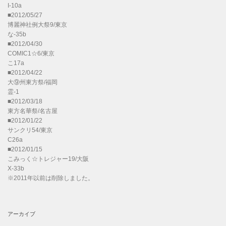
I-10a
■2012/05/27
博麗神社例大祭9/東京
な-35b
■2012/04/30
COMIC1☆6/東京
こ17a
■2012/04/22
大⑨州東方祭/福岡
霊-1
■2012/03/18
東方名華祭/名古屋
■2012/01/22
サンクリ54/東京
C26a
■2012/01/15
こみっく☆トレジャー19/大阪
X-33b
※2011年以前は削除しました。
アーカイブ