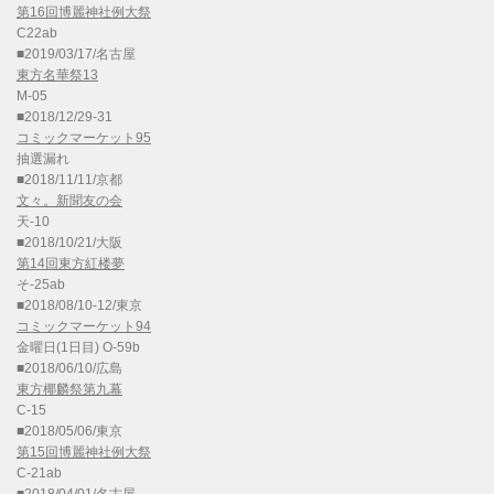
第16回博麗神社例大祭
C22ab
■2019/03/17/名古屋
東方名華祭13
M-05
■2018/12/29-31
コミックマーケット95
抽選漏れ
■2018/11/11/京都
文々。新聞友の会
天-10
■2018/10/21/大阪
第14回東方紅楼夢
そ-25ab
■2018/08/10-12/東京
コミックマーケット94
金曜日(1日目) O-59b
■2018/06/10/広島
東方椰麟祭第九幕
C-15
■2018/05/06/東京
第15回博麗神社例大祭
C-21ab