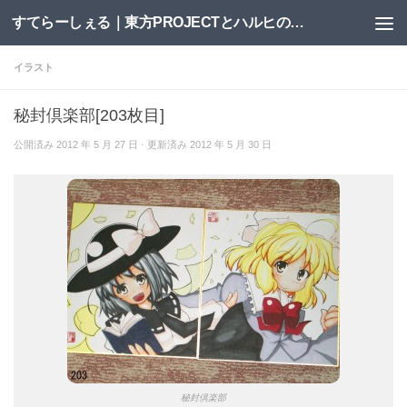
すてらーしぇる｜東方PROJECTとハルヒの二次創作サイト
コンテンツへスキップ
イラスト
秘封倶楽部[203枚目]
公開済み
2012 年 5 月 27 日
· 更新済み
2012 年 5 月 30 日
秘封倶楽部