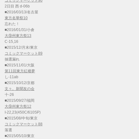
コミックマーケット90
2日目 西 d-06b
■2016/03/13/名古屋
東方名華祭10
忘れた！
■2016/01/31/小倉
大⑨州東方祭13
C-15,16
■2015/12/月末/東京
コミックマーケット89
抽選漏れ
■2015/11/01/大阪
第11回東方紅楼夢
し-11ab
■2015/10/12/京都
文々。新聞友の会
十-26
■2015/09/27/福岡
大⑨州東方祭12
I-22,23(450C/610SP)
■2015/08/中旬/東京
コミックマーケット88
落選
■2015/05/10/東京