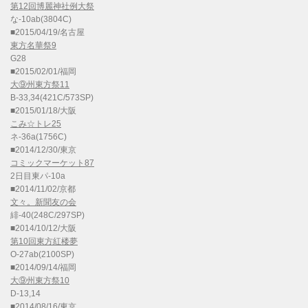
第12回博麗神社例大祭
な-10ab(3804C)
■2015/04/19/名古屋
東方名華祭9
G28
■2015/02/01/福岡
大⑨州東方祭11
B-33,34(421C/573SP)
■2015/01/18/大阪
こみ☆トレ25
ネ-36a(1756C)
■2014/12/30/東京
コミックマーケット87
2日目東パ-10a
■2014/11/02/京都
文々。新聞友の会
緋-40(248C/297SP)
■2014/10/12/大阪
第10回東方紅楼夢
O-27ab(2100SP)
■2014/09/14/福岡
大⑨州東方祭10
D-13,14
■2014/08/16/東京