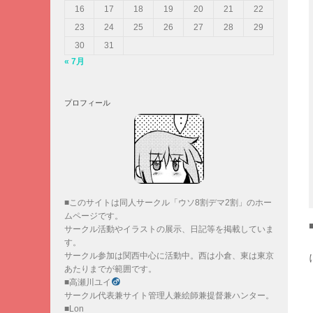
16
17
18
19
20
21
22
23
24
25
26
27
28
29
30
31
« 7月
プロフィール
■このサイトは同人サークル「ウソ8割デマ2割」のホー
ムページです。
サークル活動やイラストの展示、日記等を掲載していま
す。
サークル参加は関西中心に活動中。西は小倉、東は東京
あたりまでが範囲です。
■高瀬川ユイ
サークル代表兼サイト管理人兼絵師兼提督兼ハンター。
■Lon