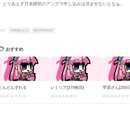
とりあえず月末締切のアングラ申し込みは済ませないとなぁ。
タグ:
古明地さとり
東方PROJECT
おすすめ
どんどんずれる
レミリア[379枚目]
早苗さん[200
011 年 12 月 11 日
2014 年 9 月 16 日
2012 年 5 月 11 日