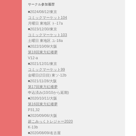
サークル参加履歴
■2024/08/12/東京
コミックマーケット104
月曜日 東地区 ト-17a
■2023/12/30/東京
コミックマーケット103
土曜日 東地区 ユ-18a
■2022/10/09/大阪
第18回東方紅楼夢
V12-a
■2021/12/31/東京
コミックマーケット99
金曜日(2日目) 東ソ-12b
■2021/11/28/大阪
第17回東方紅楼夢
申込済み(10/10から延期)
■2020/10/11/大阪
第16回東方紅楼夢
P31,32
■2020/09/06/大阪
超こみっくトレジャー2020
K-13b
■2020/08/09/名古屋