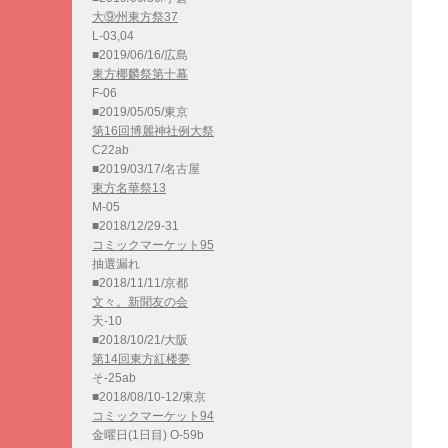
大⑨州東方祭37
L-03,04
■2019/06/16/広島
東方椰麟祭第十幕
F-06
■2019/05/05/東京
第16回博麗神社例大祭
C22ab
■2019/03/17/名古屋
東方名華祭13
M-05
■2018/12/29-31
コミックマーケット95
抽選漏れ
■2018/11/11/京都
文々。新聞友の会
天-10
■2018/10/21/大阪
第14回東方紅楼夢
そ-25ab
■2018/08/10-12/東京
コミックマーケット94
金曜日(1日目) O-59b