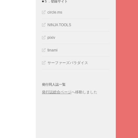
■５．登録サイト
circle.ms
NINJA TOOLS
pixiv
tinami
サーファーズパラダイス
発行同人誌一覧
発行誌総合ページ
へ移動しました