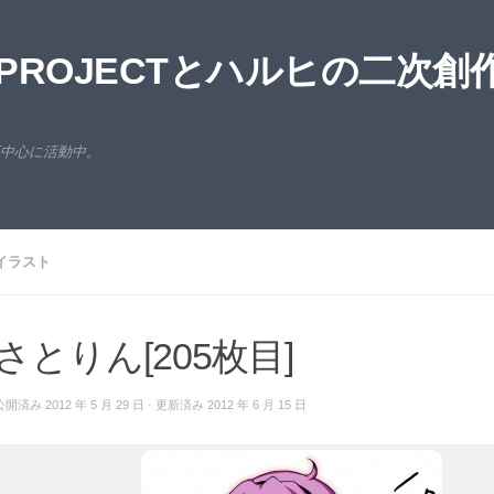
ROJECTとハルヒの二次創
西中心に活動中。
イラスト
さとりん[205枚目]
公開済み
2012 年 5 月 29 日
· 更新済み
2012 年 6 月 15 日