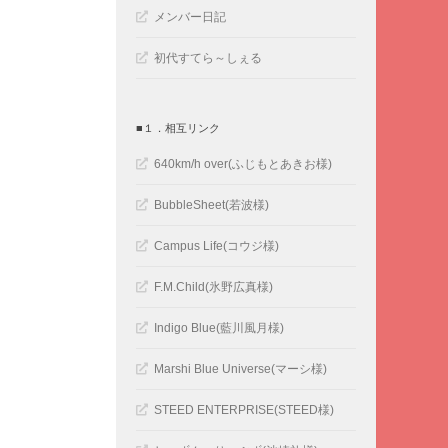
メンバー日記
初代すてら～しぇる
■１．相互リンク
640km/h over(ふじもとあきお様)
BubbleSheet(若波様)
Campus Life(コウジ様)
F.M.Child(氷野広真様)
Indigo Blue(藍川風月様)
Marshi Blue Universe(マーシ様)
STEED ENTERPRISE(STEED様)