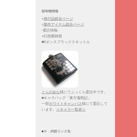
頒布物情報
○
発行誌総合ページ
○
製作アイテム総合ページ
-委託情報-
○幻想郷雑貨
■6オンスブラックスキットル
とらのあな
様にてふっくら委託中です。
■キャラバッグ「東方蒐鞄記」
一部
ホワイトキャンバス
様にて委託して
います。
☆キャラ一覧表☆
■０．内部リンク先