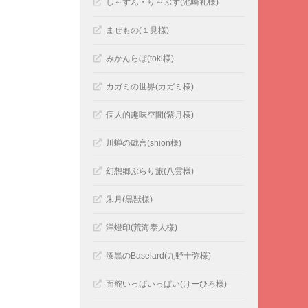
し～ずん・り～ぶず(池崎礼様)
まぜもの(１見様)
みかんらぼ(toki様)
カガミの世界(カガミ様)
個人的趣味空間(紫月様)
川蝉の戯言(shion様)
幻想郷ぶらり旅(八雲様)
朱月(黒獣様)
洋燈印(荒海泰人様)
漆黒のBaselard(九野十弥様)
面舵いっぱいっぱい(けーひろ様)