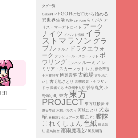
タグ一覧
FGO
Re:ゼロから始める
CakePHP
異世界生活
ア
らくがき
W杯
zenfone
アーク
リス・マーガトロイド
イラ
ナイツ
イベント情報
ストマラソン
グラ
ブル
ドラクエウォ
チルノ
ボ
ーク
フランドール・スカーレット
ウリング
ルーミア
レ
モンハン
ミリア・スカーレット
レム
伊吹萃香
古戦場
博麗霊夢
十六夜咲夜
古明地こ
古明地さとり
四季映姫・ヤマザナ
いし
射命丸文
小
ドゥ
因幡てゐ
大⑨州東方祭
東方
日目]
東方
野塚小町
PROJECT
東方紅楼夢
東
犬走
河城にとり
風谷早苗
水橋パルスィ
艦隊
椛
艦これ
異種族レビュアーズ
色紙
これくしょん
藤原妹
霧雨魔理沙
紅
霊烏路空
風見幽香