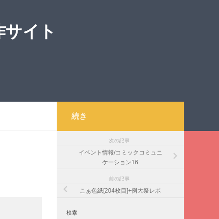
作サイト
続き
次の記事
イベント情報/コミックコミュニ
ケーション16
前の記事
こぁ色紙[204枚目]+例大祭レポ
検索