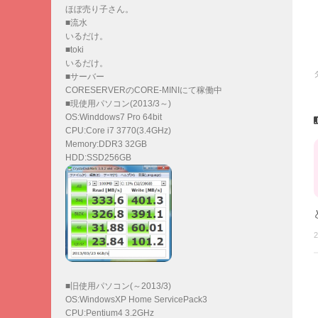
ほぼ売り子さん。
■流水
いるだけ。
■toki
いるだけ。
■サーバー
CORESERVERのCORE-MINIにて稼働中
■現使用パソコン(2013/3～)
OS:Winddows7 Pro 64bit
CPU:Core i7 3770(3.4GHz)
Memory:DDR3 32GB
HDD:SSD256GB
2
■旧使用パソコン(～2013/3)
OS:WindowsXP Home ServicePack3
CPU:Pentium4 3.2GHz