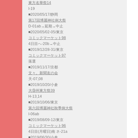
東方名華祭14
I-19
■2020/05/17/静岡
第17回博麗神社例大祭
D-01ab→延期→中止
■2020/05/02-05/東京
コミックマーケット98
4日目へ-20b→中止
■2019/12/28-31/東京
コミックマーケット97
落選
■2019/11/17/京都
文々。新聞友の会
天-07,08
■2019/10/20/小倉
大⑨州東方祭39
H-13,14
■2019/10/06/東京
第六回博麗神社秋季例大祭
I-06ab
■2019/08/09-12/東京
コミックマーケット96
4日目(月曜日)南 ネ-21a
■2019/06/30/小倉