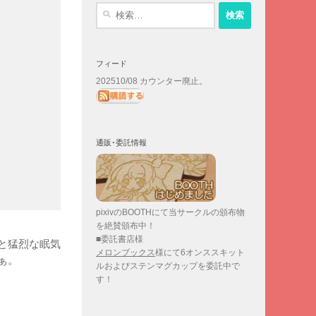
検
索:
フィード
202510/08 カウンター廃止。
通販･委託情報
pixivのBOOTHにて当サークルの頒布物
を絶賛頒布中！
■委託書店様
と猛烈な眠気
メロンブックス
様にて6オンススキット
ぁ。
ルおよびステンマグカップを委託中で
す！