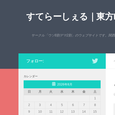
コンテンツへスキップ
すてらーしぇる｜東方P
サークル「ウソ8割デマ2割」のウェブサイトです。関
フォロー:
カレンダー
2026年8月
日
月
火
水
木
金
土
1
2
3
4
5
6
7
8
9
10
11
12
13
14
15