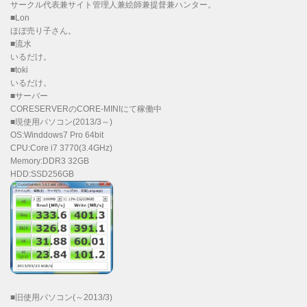
サークル代表兼サイト管理人兼絵師兼提督兼ハンター。
■Lon
ほぼ売り子さん。
■流水
いるだけ。
■toki
いるだけ。
■サーバー
CORESERVERのCORE-MINIにて稼働中
■現使用パソコン(2013/3～)
OS:Winddows7 Pro 64bit
CPU:Core i7 3770(3.4GHz)
Memory:DDR3 32GB
HDD:SSD256GB
■旧使用パソコン(～2013/3)