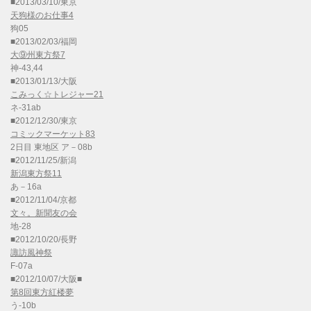
■2013/03/10/東京
天狗様のお仕事4
狗05
■2013/02/03/福岡
大⑨州東方祭7
神-43,44
■2013/01/13/大阪
こみっく☆トレジャー21
ネ-31ab
■2012/12/30/東京
コミックマーケット83
2日目 東地区 ア－08b
■2012/11/25/新潟
新潟東方祭11
あ－16a
■2012/11/04/京都
文々。新聞友の会
地-28
■2012/10/20/長野
諏訪風神祭
F-07a
■2012/10/07/大阪■
第8回東方紅楼夢
う-10b