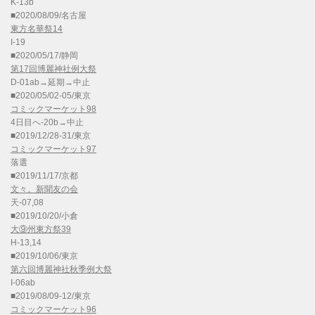
K-13b
■2020/08/09/名古屋
東方名華祭14
I-19
■2020/05/17/静岡
第17回博麗神社例大祭
D-01ab→延期→中止
■2020/05/02-05/東京
コミックマーケット98
4日目へ-20b→中止
■2019/12/28-31/東京
コミックマーケット97
落選
■2019/11/17/京都
文々。新聞友の会
天-07,08
■2019/10/20/小倉
大⑨州東方祭39
H-13,14
■2019/10/06/東京
第六回博麗神社秋季例大祭
I-06ab
■2019/08/09-12/東京
コミックマーケット96