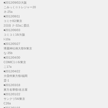
■2012/09/02/大阪
こみっく☆トレジャー20
ネ-25a
■2012/08/11
コミケ82/東京
2日目 ク-32aに委託
■2012/06/03
コミコミ16/大阪
I-10a
■2012/05/27
博麗神社例大祭9/東京
な-35b
■2012/04/30
COMIC1☆6/東京
こ17a
■2012/04/22
大⑨州東方祭/福岡
霊-1
■2012/03/18
東方名華祭/名古屋
■2012/01/22
サンクリ54/東京
C26a
■2012/01/15