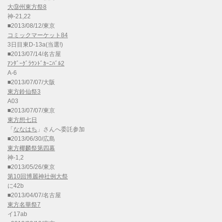
大⑨州東方祭8
神-21,22
■2013/08/12/東京
コミックマーケット84
3日目東D-13a(当選!)
■2013/07/14/名古屋
ｱﾝﾀﾞｰｸﾞﾗｳﾝﾄﾞｶｰﾆﾊﾞﾙ2
A-6
■2013/07/07/大阪
東方鈴仙祭3
A03
■2013/07/07/東京
東方想七日
「
ななはち
」さんへ委託参加
■2013/06/30/広島
東方椰麟祭第四幕
神-1,2
■2013/05/26/東京
第10回博麗神社例大祭
に42b
■2013/04/07/名古屋
東方名華祭7
イ17ab