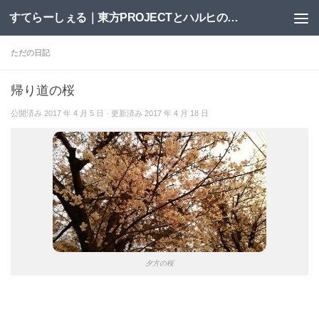
すてらーしぇる｜東方PROJECTとハルヒの二次創作サイト
コンテンツへスキップ
ただの日記
帰り道の桜
公開済み
2017 年 4 月 5 日
· 更新済み
2017 年 4 月 18 日
夕方の桜