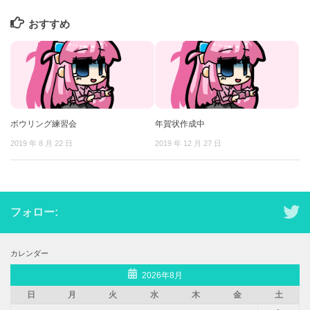
おすすめ
ボウリング練習会
年賀状作成中
2019 年 8 月 22 日
2019 年 12 月 27 日
フォロー:
カレンダー
2026年8月
日
月
火
水
木
金
土