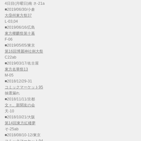
4日目(月曜日)南 ネ-21a
■2019/06/30/小倉
大⑨州東方祭37
L-03,04
■2019/06/16/広島
東方椰麟祭第十幕
F-06
■2019/05/05/東京
第16回博麗神社例大祭
C22ab
■2019/03/17/名古屋
東方名華祭13
M-05
■2018/12/29-31
コミックマーケット95
抽選漏れ
■2018/11/11/京都
文々。新聞友の会
天-10
■2018/10/21/大阪
第14回東方紅楼夢
そ-25ab
■2018/08/10-12/東京
コミックマーケット94