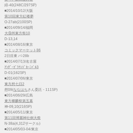
緋-40(248C/297SP)
■2014/10/12/大阪
第10回東方紅楼夢
O-27ab(2100SP)
■2014/09/14/福岡
大⑨州東方祭10
D-13,14
■2014/08/16/東京
コミックマーケット86
2日目東 パ-28b
■2014/07/13/名古屋
ｱﾝﾀﾞｰｸﾞﾗｳﾝﾄﾞｶｰﾆﾊﾞﾙ3
D-01(162SP)
■2014/07/06/東京
東方想七日2
想09(
ななはち
さん委託・111SP)
■2014/06/29/広島
東方椰麟祭第五幕
神-09,10(216SP)
■2014/05/11/東京
第11回博麗神社例大祭
N-38a(4,312サークル)
■2014/05/03-04/東京