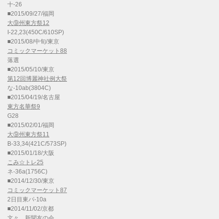
十-26
■2015/09/27/福岡
大⑨州東方祭12
I-22,23(450C/610SP)
■2015/08/中旬/東京
コミックマーケット88
落選
■2015/05/10/東京
第12回博麗神社例大祭
な-10ab(3804C)
■2015/04/19/名古屋
東方名華祭9
G28
■2015/02/01/福岡
大⑨州東方祭11
B-33,34(421C/573SP)
■2015/01/18/大阪
こみ☆トレ25
ネ-36a(1756C)
■2014/12/30/東京
コミックマーケット87
2日目東パ-10a
■2014/11/02/京都
文々。新聞友の会