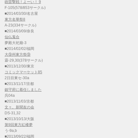
砲雷撃戦！よーい！ 9
F-105(578/853サークル)
■2014/03/30/名古屋
東方名華祭8
A-23(334サークル)
■2014/03/09/奈良
仙仏蒐合
夢殿大祀廟-3
■2014/02/02/福岡
大⑨州東方祭⑨
霖-29,30(378サークル)
■2013/12/30/東京
コミックマーケット85
2日目東セ-30a
■2013/11/17/京都
鎮守府に着任しました
呉04a
■2013/11/03/京都
文々。新聞友の会
DS-31,32
■2013/10/13/大阪
第9回東方紅楼夢
う-9a,b
■2013/09/22/福岡