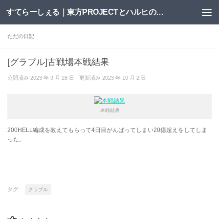
すてらーしぇる｜東方PROJECTとハルヒの二次創作サイト
コンテンツへスキップ
ただの日記
[グラブル]古戦場本戦結果
公開済み
2023 年 9 月 28 日
· 更新済み
2023 年 10 月 2 日
本戦結果
200HELL編成を教えてもらって4日目がんばってしまい20億超えをしてしま
った。
タグ:
グラブル