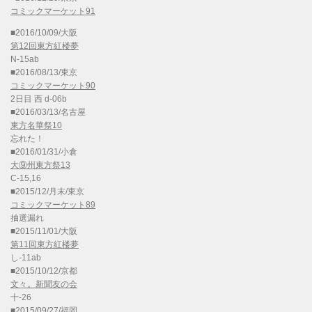
コミックマーケット91
■2016/10/09/大阪
第12回東方紅楼夢
N-15ab
■2016/08/13/東京
コミックマーケット90
2日目 西 d-06b
■2016/03/13/名古屋
東方名華祭10
忘れた！
■2016/01/31/小倉
大⑨州東方祭13
C-15,16
■2015/12/月末/東京
コミックマーケット89
抽選漏れ
■2015/11/01/大阪
第11回東方紅楼夢
し-11ab
■2015/10/12/京都
文々。新聞友の会
十-26
■2015/09/27/福岡