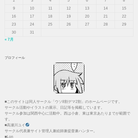
2
3
4
5
6
7
8
9
10
11
12
13
14
15
16
17
18
19
20
21
22
23
24
25
26
27
28
29
30
31
« 7月
プロフィール
■このサイトは同人サークル「ウソ8割デマ2割」のホームページです。
サークル活動やイラストの展示、日記等を掲載しています。
サークル参加は関西中心に活動中。西は小倉、東は東京あたりまでが範囲で
す。
■高瀬川ユイ
サークル代表兼サイト管理人兼絵師兼提督兼ハンター。
■Lon