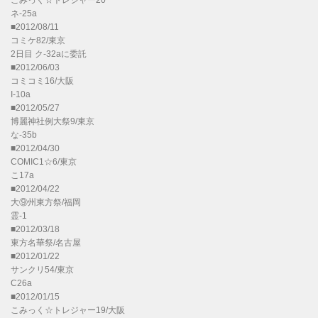
こみっく☆トレジャー20
ネ-25a
■2012/08/11
コミケ82/東京
2日目 ク-32aに委託
■2012/06/03
コミコミ16/大阪
I-10a
■2012/05/27
博麗神社例大祭9/東京
な-35b
■2012/04/30
COMIC1☆6/東京
こ17a
■2012/04/22
大⑨州東方祭/福岡
霊-1
■2012/03/18
東方名華祭/名古屋
■2012/01/22
サンクリ54/東京
C26a
■2012/01/15
こみっく☆トレジャー19/大阪