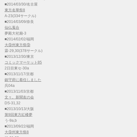
■2014/03/30/名古屋
東方名華祭8
A-23(334サークル)
■2014/03/09/奈良
仙仏蒐合
夢殿大祀廟-3
■2014/02/02/福岡
大⑨州東方祭⑨
霖-29,30(378サークル)
■2013/12/30/東京
コミックマーケット85
2日目東セ-30a
■2013/11/17/京都
鎮守府に着任しました
呉04a
■2013/11/03/京都
文々。新聞友の会
DS-31,32
■2013/10/13/大阪
第9回東方紅楼夢
う-9a,b
■2013/09/22/福岡
大⑨州東方祭8