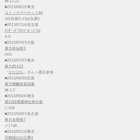
神-21,22
■2013/08/12/東京
コミックマーケット84
3日目東D-13a(当選!)
■2013/07/14/名古屋
ｱﾝﾀﾞｰｸﾞﾗｳﾝﾄﾞｶｰﾆﾊﾞﾙ2
A-6
■2013/07/07/大阪
東方鈴仙祭3
A03
■2013/07/07/東京
東方想七日
「
ななはち
」さんへ委託参加
■2013/06/30/広島
東方椰麟祭第四幕
神-1,2
■2013/05/26/東京
第10回博麗神社例大祭
に42b
■2013/04/07/名古屋
東方名華祭7
イ17ab
■2013/03/10/東京
天狗様のお仕事4