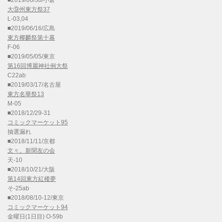
■2019/06/30/小倉
大⑨州東方祭37
L-03,04
■2019/06/16/広島
東方椰麟祭第十幕
F-06
■2019/05/05/東京
第16回博麗神社例大祭
C22ab
■2019/03/17/名古屋
東方名華祭13
M-05
■2018/12/29-31
コミックマーケット95
抽選漏れ
■2018/11/11/京都
文々。新聞友の会
天-10
■2018/10/21/大阪
第14回東方紅楼夢
そ-25ab
■2018/08/10-12/東京
コミックマーケット94
金曜日(1日目) O-59b