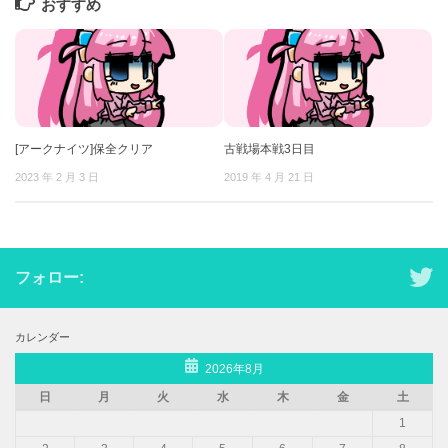
おすすめ
[アークナイツ]保全クリア
古戦場本戦3日目
2023 年 2 月 3 日
2019 年 4 月 21 日
フォロー:
カレンダー
2026年8月
日
月
火
水
木
金
土
1