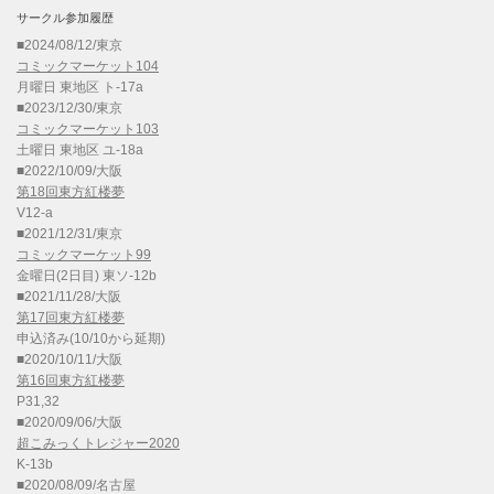
サークル参加履歴
■2024/08/12/東京
コミックマーケット104
月曜日 東地区 ト-17a
■2023/12/30/東京
コミックマーケット103
土曜日 東地区 ユ-18a
■2022/10/09/大阪
第18回東方紅楼夢
V12-a
■2021/12/31/東京
コミックマーケット99
金曜日(2日目) 東ソ-12b
■2021/11/28/大阪
第17回東方紅楼夢
申込済み(10/10から延期)
■2020/10/11/大阪
第16回東方紅楼夢
P31,32
■2020/09/06/大阪
超こみっくトレジャー2020
K-13b
■2020/08/09/名古屋