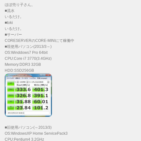
ほぼ売り子さん。
■流水
いるだけ。
■toki
いるだけ。
■サーバー
CORESERVERのCORE-MINIにて稼働中
■現使用パソコン(2013/3～)
OS:Winddows7 Pro 64bit
CPU:Core i7 3770(3.4GHz)
Memory:DDR3 32GB
HDD:SSD256GB
■旧使用パソコン(～2013/3)
OS:WindowsXP Home ServicePack3
CPU:Pentium4 3.2GHz