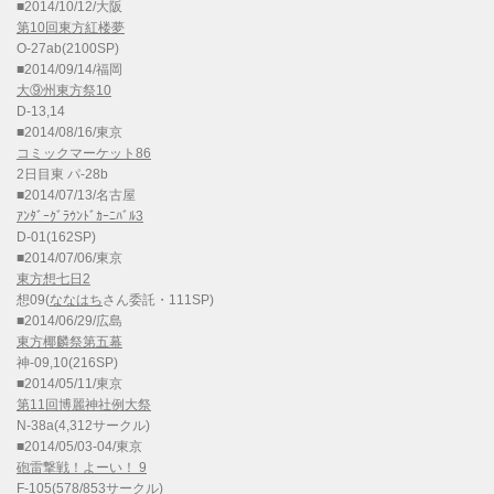
■2014/10/12/大阪
第10回東方紅楼夢
O-27ab(2100SP)
■2014/09/14/福岡
大⑨州東方祭10
D-13,14
■2014/08/16/東京
コミックマーケット86
2日目東 パ-28b
■2014/07/13/名古屋
ｱﾝﾀﾞｰｸﾞﾗｳﾝﾄﾞｶｰﾆﾊﾞﾙ3
D-01(162SP)
■2014/07/06/東京
東方想七日2
想09(
ななはち
さん委託・111SP)
■2014/06/29/広島
東方椰麟祭第五幕
神-09,10(216SP)
■2014/05/11/東京
第11回博麗神社例大祭
N-38a(4,312サークル)
■2014/05/03-04/東京
砲雷撃戦！よーい！ 9
F-105(578/853サークル)