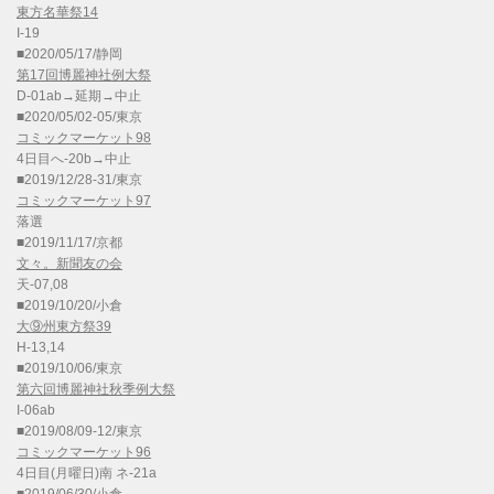
東方名華祭14
I-19
■2020/05/17/静岡
第17回博麗神社例大祭
D-01ab→延期→中止
■2020/05/02-05/東京
コミックマーケット98
4日目へ-20b→中止
■2019/12/28-31/東京
コミックマーケット97
落選
■2019/11/17/京都
文々。新聞友の会
天-07,08
■2019/10/20/小倉
大⑨州東方祭39
H-13,14
■2019/10/06/東京
第六回博麗神社秋季例大祭
I-06ab
■2019/08/09-12/東京
コミックマーケット96
4日目(月曜日)南 ネ-21a