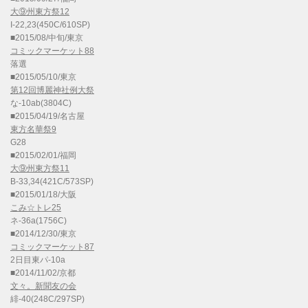
大⑨州東方祭12
I-22,23(450C/610SP)
■2015/08/中旬/東京
コミックマーケット88
落選
■2015/05/10/東京
第12回博麗神社例大祭
な-10ab(3804C)
■2015/04/19/名古屋
東方名華祭9
G28
■2015/02/01/福岡
大⑨州東方祭11
B-33,34(421C/573SP)
■2015/01/18/大阪
こみ☆トレ25
ネ-36a(1756C)
■2014/12/30/東京
コミックマーケット87
2日目東パ-10a
■2014/11/02/京都
文々。新聞友の会
緋-40(248C/297SP)