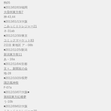
狗05
■2013/02/03/福岡
大⑨州東方祭7
神-43,44
■2013/01/13/大阪
こみっく☆トレジャー21
ネ-31ab
■2012/12/30/東京
コミックマーケット83
2日目 東地区 ア－08b
■2012/11/25/新潟
新潟東方祭11
あ－16a
■2012/11/04/京都
文々。新聞友の会
地-28
■2012/10/20/長野
諏訪風神祭
F-07a
■2012/10/07/大阪■
第8回東方紅楼夢
う-10b
■2012/09/02/大阪