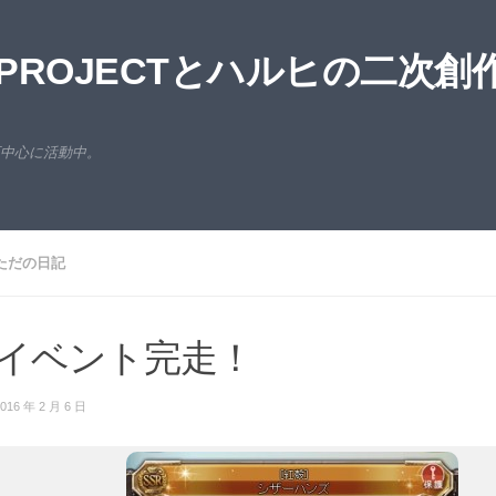
ROJECTとハルヒの二次創
西中心に活動中。
ただの日記
イベント完走！
016 年 2 月 6 日