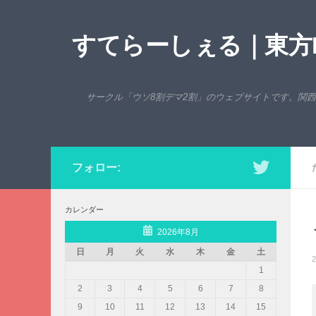
コンテンツへスキップ
すてらーしぇる｜東方P
サークル「ウソ8割デマ2割」のウェブサイトです。関
フォロー:
カレンダー
2026年8月
日
月
火
水
木
金
土
2
1
2
3
4
5
6
7
8
9
10
11
12
13
14
15