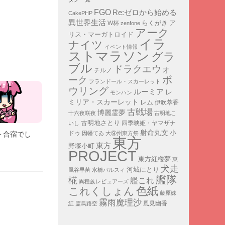
FGO
Re:ゼロから始める
CakePHP
異世界生活
ア
らくがき
W杯
zenfone
アーク
リス・マーガトロイド
イラ
ナイツ
イベント情報
ストマラソン
グラ
ブル
ドラクエウォ
チルノ
ボ
ーク
フランドール・スカーレット
ウリング
ルーミア
レ
モンハン
ミリア・スカーレット
レム
伊吹萃香
古戦場
博麗霊夢
十六夜咲夜
古明地こ
古明地さとり
四季映姫・ヤマザナ
いし
射命丸文
小
ドゥ
因幡てゐ
大⑨州東方祭
ト合宿でし
東方
東方
野塚小町
PROJECT
東方紅楼夢
東
犬走
河城にとり
風谷早苗
水橋パルスィ
艦隊
椛
艦これ
異種族レビュアーズ
色紙
これくしょん
藤原妹
霧雨魔理沙
紅
霊烏路空
風見幽香