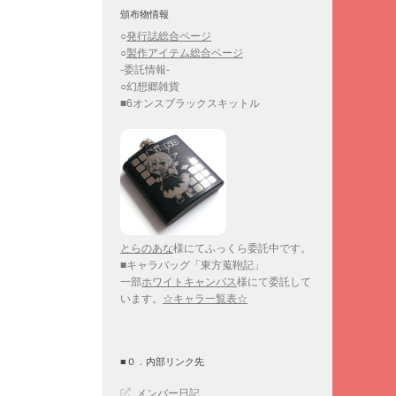
頒布物情報
○
発行誌総合ページ
○
製作アイテム総合ページ
-委託情報-
○幻想郷雑貨
■6オンスブラックスキットル
とらのあな
様にてふっくら委託中です。
■キャラバッグ「東方蒐鞄記」
一部
ホワイトキャンバス
様にて委託して
います。
☆キャラ一覧表☆
■０．内部リンク先
メンバー日記