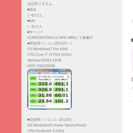
ほぼ売り子さん。
■流水
いるだけ。
■toki
いるだけ。
■サーバー
CORESERVERのCORE-MINIにて稼働中
■現使用パソコン(2013/3～)
OS:Winddows7 Pro 64bit
CPU:Core i7 3770(3.4GHz)
Memory:DDR3 32GB
HDD:SSD256GB
2
■旧使用パソコン(～2013/3)
OS:WindowsXP Home ServicePack3
CPU:Pentium4 3.2GHz