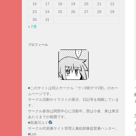
16
17
18
19
20
21
22
23
24
25
26
27
28
29
30
31
« 7月
プロフィール
■このサイトは同人サークル「ウソ8割デマ2割」のホー
ムページです。
サークル活動やイラストの展示、日記等を掲載していま
す。
サークル参加は関西中心に活動中。西は小倉、東は東京
あたりまでが範囲です。
■高瀬川ユイ
サークル代表兼サイト管理人兼絵師兼提督兼ハンター。
■Lon