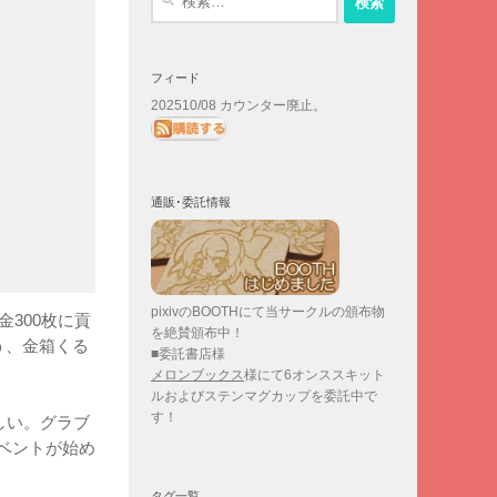
索:
フィード
202510/08 カウンター廃止。
通販･委託情報
pixivのBOOTHにて当サークルの頒布物
300枚に貢
を絶賛頒布中！
う、金箱くる
■委託書店様
メロンブックス
様にて6オンススキット
ルおよびステンマグカップを委託中で
す！
しい。グラブ
ベントが始め
タグ一覧