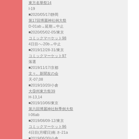
東方名華祭14
I-19
■2020/05/17/静岡
第17回博麗神社例大祭
D-01ab→延期→中止
■2020/05/02-05/東京
コミックマーケット98
4日目へ-20b→中止
■2019/12/28-31/東京
コミックマーケット97
落選
■2019/11/17/京都
文々。新聞友の会
天-07,08
■2019/10/20/小倉
大⑨州東方祭39
H-13,14
■2019/10/06/東京
第六回博麗神社秋季例大祭
I-06ab
■2019/08/09-12/東京
コミックマーケット96
4日目(月曜日)南 ネ-21a
■2019/06/30/小倉