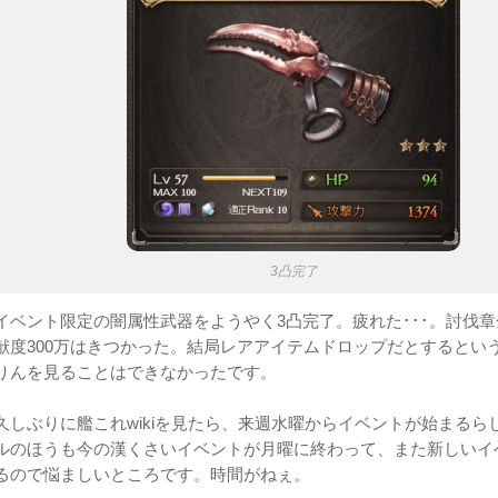
3凸完了
イベント限定の闇属性武器をようやく3凸完了。疲れた･･･。討伐章金
献度300万はきつかった。結局レアアイテムドロップだとするとい
りんを見ることはできなかったです。
久しぶりに艦これwikiを見たら、来週水曜からイベントが始まるら
ルのほうも今の漢くさいイベントが月曜に終わって、また新しいイ
るので悩ましいところです。時間がねぇ。