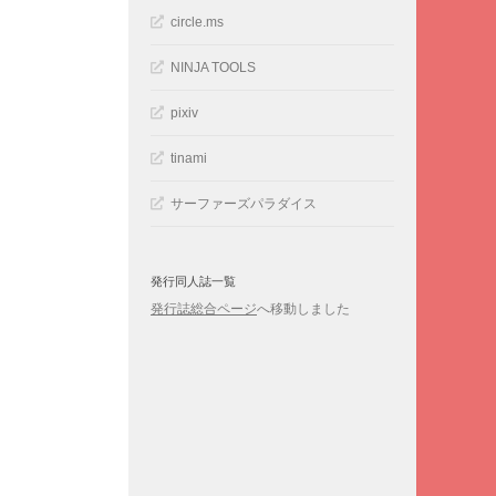
circle.ms
NINJA TOOLS
pixiv
tinami
サーファーズパラダイス
発行同人誌一覧
発行誌総合ページ
へ移動しました