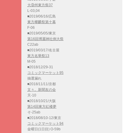
大⑨州東方祭37
L-03,04
■2019/06/16/広島
東方椰麟祭第十幕
F-06
■2019/05/05/東京
第16回博麗神社例大祭
C22ab
■2019/03/17/名古屋
東方名華祭13
M-05
■2018/12/29-31
コミックマーケット95
抽選漏れ
■2018/11/11/京都
文々。新聞友の会
天-10
■2018/10/21/大阪
第14回東方紅楼夢
そ-25ab
■2018/08/10-12/東京
コミックマーケット94
金曜日(1日目) O-59b