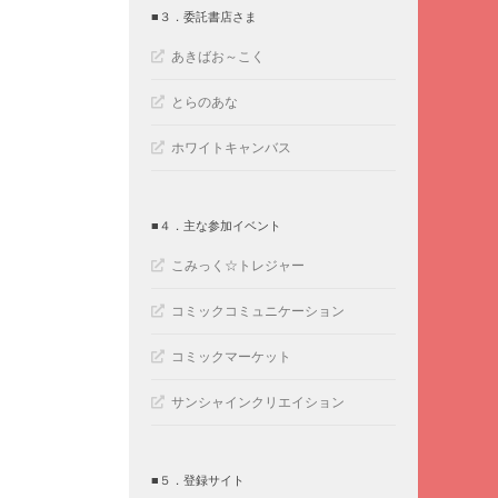
■３．委託書店さま
あきばお～こく
とらのあな
ホワイトキャンバス
■４．主な参加イベント
こみっく☆トレジャー
コミックコミュニケーション
コミックマーケット
サンシャインクリエイション
■５．登録サイト