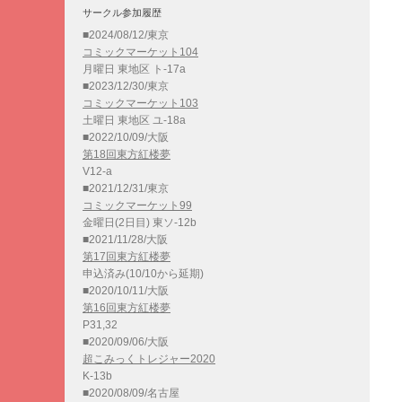
サークル参加履歴
■2024/08/12/東京
コミックマーケット104
月曜日 東地区 ト-17a
■2023/12/30/東京
コミックマーケット103
土曜日 東地区 ユ-18a
■2022/10/09/大阪
第18回東方紅楼夢
V12-a
■2021/12/31/東京
コミックマーケット99
金曜日(2日目) 東ソ-12b
■2021/11/28/大阪
第17回東方紅楼夢
申込済み(10/10から延期)
■2020/10/11/大阪
第16回東方紅楼夢
P31,32
■2020/09/06/大阪
超こみっくトレジャー2020
K-13b
■2020/08/09/名古屋