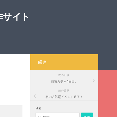
作サイト
続き
次の記事
戦貨ガチャ4回目。
前の記事
初の古戦場イベント終了！
検索
検