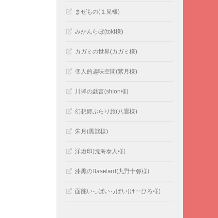
まぜもの(１見様)
みかんらぼ(toki様)
カガミの世界(カガミ様)
個人的趣味空間(紫月様)
川蝉の戯言(shion様)
幻想郷ぶらり旅(八雲様)
朱月(黒獣様)
洋燈印(荒海泰人様)
漆黒のBaselard(九野十弥様)
面舵いっぱいっぱい(けーひろ様)