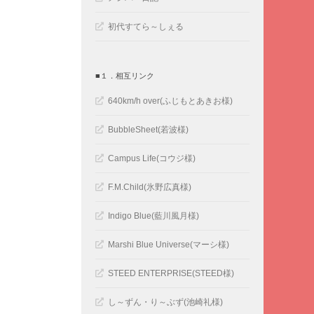
初代すてら～しぇる
■１．相互リンク
640km/h over(ふじもとあきお様)
BubbleSheet(若波様)
Campus Life(コウジ様)
F.M.Child(氷野広真様)
Indigo Blue(藍川風月様)
Marshi Blue Universe(マーシ様)
STEED ENTERPRISE(STEED様)
し～ずん・り～ぶず(池崎礼様)