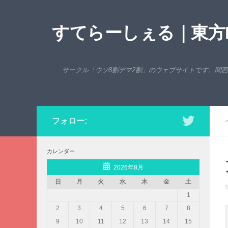
コンテンツへスキップ
すてらーしぇる｜東方P
サークル「ウソ8割デマ2割」のウェブサイトです。関
フォロー:
カレンダー
2026年8月
日
月
火
水
木
金
土
1
2
3
4
5
6
7
8
9
10
11
12
13
14
15