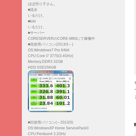
ほぼ売り子さん。
■流水
いるだけ。
■toki
いるだけ。
■サーバー
CORESERVERのCORE-MINIにて稼働中
■現使用パソコン(2013/3～)
OS:Winddows7 Pro 64bit
CPU:Core i7 3770(3.4GHz)
Memory:DDR3 32GB
HDD:SSD256GB
■旧使用パソコン(～2013/3)
OS:WindowsXP Home ServicePack3
CPU:Pentium4 3.2GHz