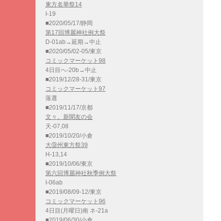
東方名華祭14
I-19
■2020/05/17/静岡
第17回博麗神社例大祭
D-01ab→延期→中止
■2020/05/02-05/東京
コミックマーケット98
4日目へ-20b→中止
■2019/12/28-31/東京
コミックマーケット97
落選
■2019/11/17/京都
文々。新聞友の会
天-07,08
■2019/10/20/小倉
大⑨州東方祭39
H-13,14
■2019/10/06/東京
第六回博麗神社秋季例大祭
I-06ab
■2019/08/09-12/東京
コミックマーケット96
4日目(月曜日)南 ネ-21a
■2019/06/30/小倉