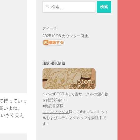
検
索:
フィード
202510/08 カウンター廃止。
通販･委託情報
pixivのBOOTHにて当サークルの頒布物
を絶賛頒布中！
て持っていっ
■委託書店様
高いよね。
メロンブックス
様にて6オンススキット
ちいさく見え
ルおよびステンマグカップを委託中で
す！