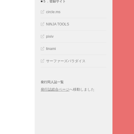
■５．登録サイト
circle.ms
NINJA TOOLS
pixiv
tinami
サーファーズパラダイス
発行同人誌一覧
発行誌総合ページ
へ移動しました