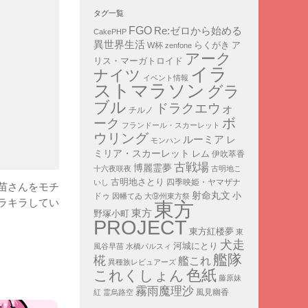
タグ一覧
FGO
Re:ゼロから始める
CakePHP
異世界生活
ア
らくがき
W杯
zenfone
アーク
リス・マーガトロイド
イラ
ナイツ
イベント情報
ストマラソン
グラ
ブル
ドラクエウォ
チルノ
ボ
ーク
フランドール・スカーレット
ウリング
ルーミア
レ
モンハン
ミリア・スカーレット
レム
伊吹萃香
古戦場
博麗霊夢
十六夜咲夜
古明地こ
古明地さとり
四季映姫・ヤマザナ
いし
苗さんをモチ
射命丸文
小
ドゥ
因幡てゐ
大⑨州東方祭
ラキラしてい
東方
東方
野塚小町
PROJECT
東方紅楼夢
東
犬走
河城にとり
風谷早苗
水橋パルスィ
艦隊
椛
艦これ
異種族レビュアーズ
色紙
これくしょん
藤原妹
霧雨魔理沙
紅
霊烏路空
風見幽香