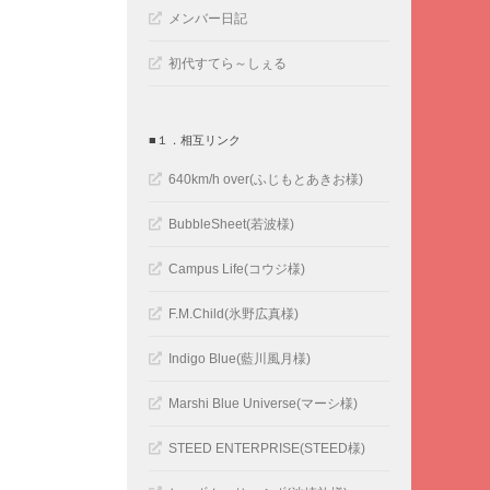
メンバー日記
初代すてら～しぇる
■１．相互リンク
640km/h over(ふじもとあきお様)
BubbleSheet(若波様)
Campus Life(コウジ様)
F.M.Child(氷野広真様)
Indigo Blue(藍川風月様)
Marshi Blue Universe(マーシ様)
STEED ENTERPRISE(STEED様)