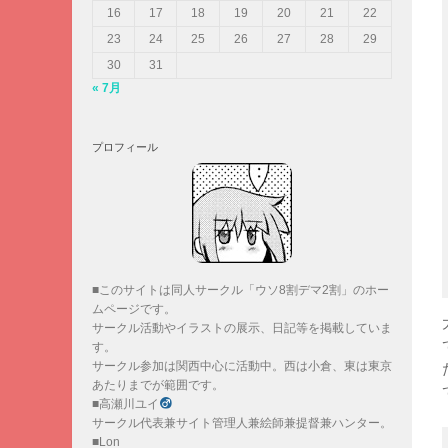
16
17
18
19
20
21
22
23
24
25
26
27
28
29
30
31
« 7月
プロフィール
■このサイトは同人サークル「ウソ8割デマ2割」のホー
ムページです。
サークル活動やイラストの展示、日記等を掲載していま
す。
サークル参加は関西中心に活動中。西は小倉、東は東京
あたりまでが範囲です。
■高瀬川ユイ
サークル代表兼サイト管理人兼絵師兼提督兼ハンター。
■Lon