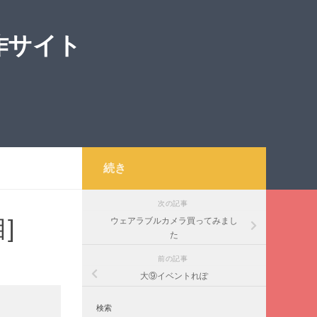
作サイト
続き
次の記事
]
ウェアラブルカメラ買ってみまし
た
前の記事
大⑨イベントれぽ
検索