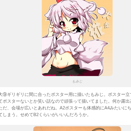
もみじ
大⑨ギリギリに間に合ったポスター用に描いたもみじ。ポスター立
てポスターないとか笑い話なので頑張って描いてました。何か露出
ただ、会場が広いとあれだね。A2ポスターも体感的にA4みたいに
てしまう。せめてB2くらいがいいんだろうか。