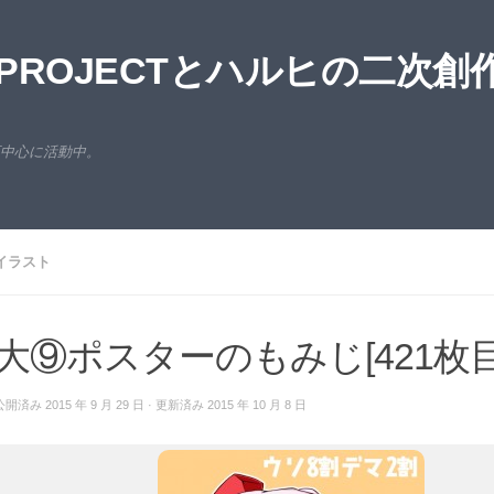
ROJECTとハルヒの二次創
西中心に活動中。
イラスト
大⑨ポスターのもみじ[421枚目
公開済み
2015 年 9 月 29 日
· 更新済み
2015 年 10 月 8 日