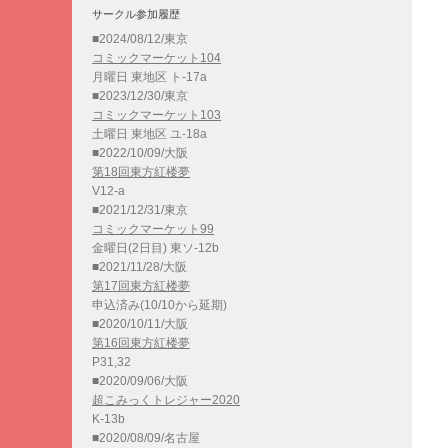
サークル参加履歴
■2024/08/12/東京
コミックマーケット104
月曜日 東地区 ト-17a
■2023/12/30/東京
コミックマーケット103
土曜日 東地区 ユ-18a
■2022/10/09/大阪
第18回東方紅楼夢
V12-a
■2021/12/31/東京
コミックマーケット99
金曜日(2日目) 東ソ-12b
■2021/11/28/大阪
第17回東方紅楼夢
申込済み(10/10から延期)
■2020/10/11/大阪
第16回東方紅楼夢
P31,32
■2020/09/06/大阪
超こみっくトレジャー2020
K-13b
■2020/08/09/名古屋