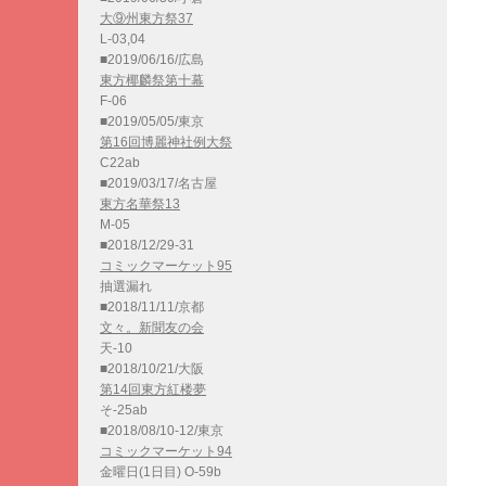
大⑨州東方祭37
L-03,04
■2019/06/16/広島
東方椰麟祭第十幕
F-06
■2019/05/05/東京
第16回博麗神社例大祭
C22ab
■2019/03/17/名古屋
東方名華祭13
M-05
■2018/12/29-31
コミックマーケット95
抽選漏れ
■2018/11/11/京都
文々。新聞友の会
天-10
■2018/10/21/大阪
第14回東方紅楼夢
そ-25ab
■2018/08/10-12/東京
コミックマーケット94
金曜日(1日目) O-59b