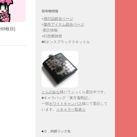
頒布物情報
○
発行誌総合ページ
○
製作アイテム総合ページ
69枚目]
-委託情報-
○幻想郷雑貨
■6オンスブラックスキットル
とらのあな
様にてふっくら委託中です。
■キャラバッグ「東方蒐鞄記」
一部
ホワイトキャンバス
様にて委託して
います。
☆キャラ一覧表☆
■０．内部リンク先