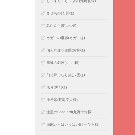
し～ずん・り～ぶず(池崎礼様)
まぜもの(１見様)
みかんらぼ(toki様)
カガミの世界(カガミ様)
個人的趣味空間(紫月様)
川蝉の戯言(shion様)
幻想郷ぶらり旅(八雲様)
朱月(黒獣様)
洋燈印(荒海泰人様)
漆黒のBaselard(九野十弥様)
面舵いっぱいっぱい(けーひろ様)