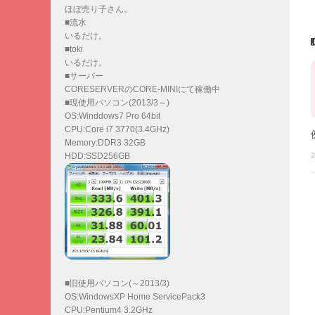
ほぼ売り子さん。
■流水
いるだけ。
■toki
いるだけ。
■サーバー
CORESERVERのCORE-MINIにて稼働中
■現使用パソコン(2013/3～)
OS:Winddows7 Pro 64bit
CPU:Core i7 3770(3.4GHz)
Memory:DDR3 32GB
2
HDD:SSD256GB
■旧使用パソコン(～2013/3)
OS:WindowsXP Home ServicePack3
CPU:Pentium4 3.2GHz