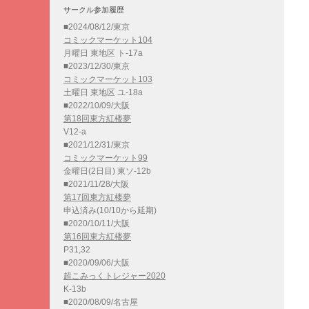
サークル参加履歴
■2024/08/12/東京
コミックマーケット104
月曜日 東地区 ト-17a
■2023/12/30/東京
コミックマーケット103
土曜日 東地区 ユ-18a
■2022/10/09/大阪
第18回東方紅楼夢
V12-a
■2021/12/31/東京
コミックマーケット99
金曜日(2日目) 東ソ-12b
■2021/11/28/大阪
第17回東方紅楼夢
申込済み(10/10から延期)
■2020/10/11/大阪
第16回東方紅楼夢
P31,32
■2020/09/06/大阪
超こみっくトレジャー2020
K-13b
■2020/08/09/名古屋