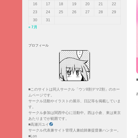
16
17
18
19
20
21
22
23
24
25
26
27
28
29
30
31
« 7月
プロフィール
■このサイトは同人サークル「ウソ8割デマ2割」のホー
ムページです。
サークル活動やイラストの展示、日記等を掲載していま
す。
サークル参加は関西中心に活動中。西は小倉、東は東京
あたりまでが範囲です。
■高瀬川ユイ
サークル代表兼サイト管理人兼絵師兼提督兼ハンター。
■Lon