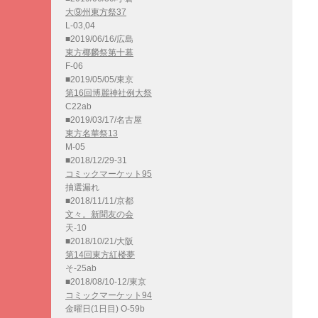
大⑨州東方祭37
L-03,04
■2019/06/16/広島
東方椰麟祭第十幕
F-06
■2019/05/05/東京
第16回博麗神社例大祭
C22ab
■2019/03/17/名古屋
東方名華祭13
M-05
■2018/12/29-31
コミックマーケット95
抽選漏れ
■2018/11/11/京都
文々。新聞友の会
天-10
■2018/10/21/大阪
第14回東方紅楼夢
そ-25ab
■2018/08/10-12/東京
コミックマーケット94
金曜日(1日目) O-59b