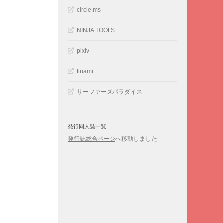
circle.ms
NINJA TOOLS
pixiv
tinami
サーファーズパラダイス
発行同人誌一覧
発行誌総合ページ
へ移動しました