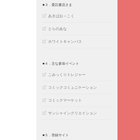
■３．委託書店さま
あきばお～こく
とらのあな
ホワイトキャンバス
■４．主な参加イベント
こみっく☆トレジャー
コミックコミュニケーション
コミックマーケット
サンシャインクリエイション
■５．登録サイト