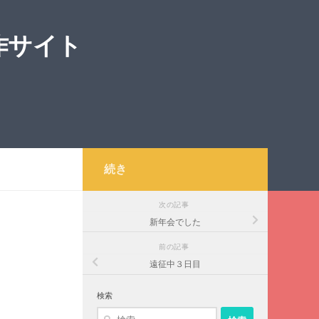
作サイト
続き
次の記事
新年会でした
前の記事
遠征中３日目
検索
検