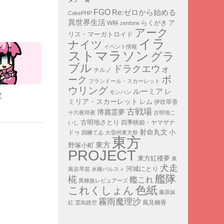
FGO
Re:ゼロから始める
CakePHP
異世界生活
ア
らくがき
W杯
zenfone
アーク
リス・マーガトロイド
イラ
ナイツ
イベント情報
ストマラソン
グラ
ブル
ドラクエウォ
チルノ
ボ
ーク
フランドール・スカーレット
ウリング
ルーミア
レ
モンハン
定
ミリア・スカーレット
レム
伊吹萃香
古戦場
博麗霊夢
十六夜咲夜
古明地こ
古明地さとり
四季映姫・ヤマザナ
いし
射命丸文
小
ドゥ
因幡てゐ
大⑨州東方祭
東方
東方
野塚小町
PROJECT
東方紅楼夢
東
犬走
河城にとり
風谷早苗
水橋パルスィ
艦隊
椛
艦これ
異種族レビュアーズ
色紙
これくしょん
藤原妹
霧雨魔理沙
紅
霊烏路空
風見幽香