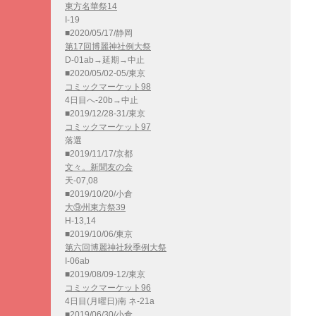
東方名華祭14
I-19
■2020/05/17/静岡
第17回博麗神社例大祭
D-01ab→延期→中止
■2020/05/02-05/東京
コミックマーケット98
4日目へ-20b→中止
■2019/12/28-31/東京
コミックマーケット97
落選
■2019/11/17/京都
文々。新聞友の会
天-07,08
■2019/10/20/小倉
大⑨州東方祭39
H-13,14
■2019/10/06/東京
第六回博麗神社秋季例大祭
I-06ab
■2019/08/09-12/東京
コミックマーケット96
4日目(月曜日)南 ネ-21a
■2019/06/30/小倉