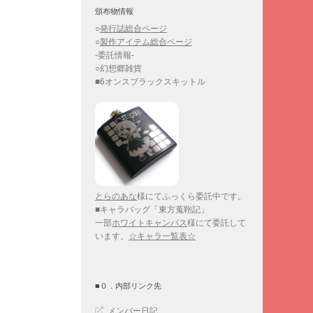
頒布物情報
○
発行誌総合ページ
○
製作アイテム総合ページ
-委託情報-
○幻想郷雑貨
■6オンスブラックスキットル
とらのあな
様にてふっくら委託中です。
■キャラバッグ「東方蒐鞄記」
一部
ホワイトキャンバス
様にて委託して
います。
☆キャラ一覧表☆
■０．内部リンク先
メンバー日記