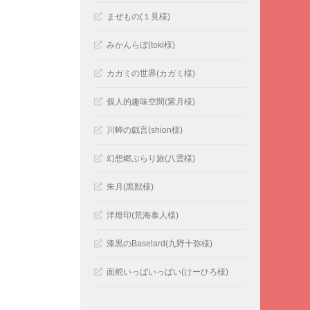
まぜもの(１見様)
みかんらぼ(toki様)
カガミの世界(カガミ様)
個人的趣味空間(紫月様)
川蝉の戯言(shion様)
幻想郷ぶらり旅(八雲様)
朱月(黒獣様)
洋燈印(荒海泰人様)
漆黒のBaselard(九野十弥様)
面舵いっぱいっぱい(けーひろ様)