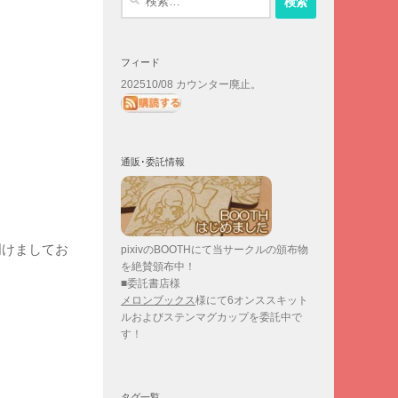
索:
フィード
202510/08 カウンター廃止。
通販･委託情報
明けましてお
pixivのBOOTHにて当サークルの頒布物
を絶賛頒布中！
■委託書店様
メロンブックス
様にて6オンススキット
ルおよびステンマグカップを委託中で
す！
タグ一覧