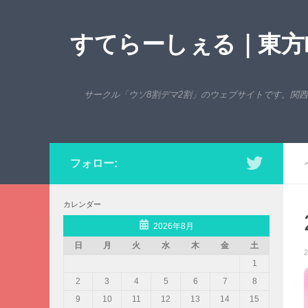
コンテンツへスキップ
すてらーしぇる｜東方P
サークル「ウソ8割デマ2割」のウェブサイトです。関
フォロー:
カレンダー
2026年8月
日
月
火
水
木
金
土
2
1
2
3
4
5
6
7
8
9
10
11
12
13
14
15