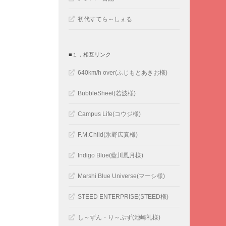
初代すてら～しぇる
■１．相互リンク
640km/h over(ふじもとあきお様)
BubbleSheet(若波様)
Campus Life(コウジ様)
F.M.Child(氷野広真様)
Indigo Blue(藍川風月様)
Marshi Blue Universe(マーシ様)
STEED ENTERPRISE(STEED様)
し～ずん・り～ぶず(池崎礼様)