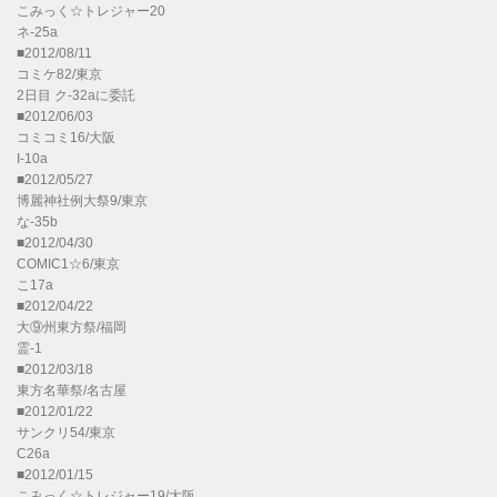
こみっく☆トレジャー20
ネ-25a
■2012/08/11
コミケ82/東京
2日目 ク-32aに委託
■2012/06/03
コミコミ16/大阪
I-10a
■2012/05/27
博麗神社例大祭9/東京
な-35b
■2012/04/30
COMIC1☆6/東京
こ17a
■2012/04/22
大⑨州東方祭/福岡
霊-1
■2012/03/18
東方名華祭/名古屋
■2012/01/22
サンクリ54/東京
C26a
■2012/01/15
こみっく☆トレジャー19/大阪