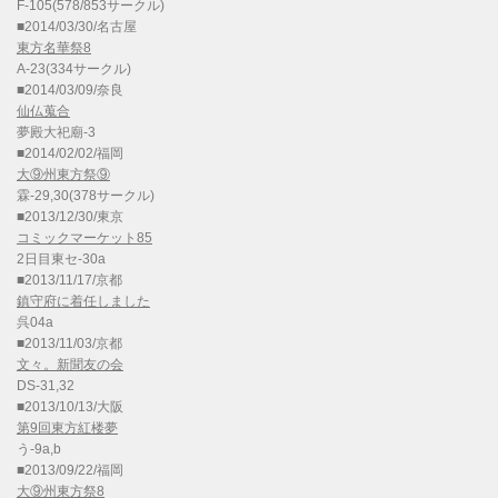
F-105(578/853サークル)
■2014/03/30/名古屋
東方名華祭8
A-23(334サークル)
■2014/03/09/奈良
仙仏蒐合
夢殿大祀廟-3
■2014/02/02/福岡
大⑨州東方祭⑨
霖-29,30(378サークル)
■2013/12/30/東京
コミックマーケット85
2日目東セ-30a
■2013/11/17/京都
鎮守府に着任しました
呉04a
■2013/11/03/京都
文々。新聞友の会
DS-31,32
■2013/10/13/大阪
第9回東方紅楼夢
う-9a,b
■2013/09/22/福岡
大⑨州東方祭8