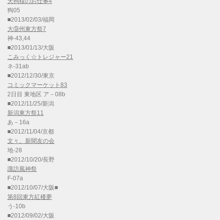
天狗様のお仕事4
狗05
■2013/02/03/福岡
大⑨州東方祭7
神-43,44
■2013/01/13/大阪
こみっく☆トレジャー21
ネ-31ab
■2012/12/30/東京
コミックマーケット83
2日目 東地区 ア－08b
■2012/11/25/新潟
新潟東方祭11
あ－16a
■2012/11/04/京都
文々。新聞友の会
地-28
■2012/10/20/長野
諏訪風神祭
F-07a
■2012/10/07/大阪■
第8回東方紅楼夢
う-10b
■2012/09/02/大阪