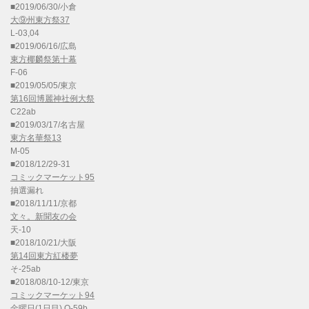
■2019/06/30/小倉
大⑨州東方祭37
L-03,04
■2019/06/16/広島
東方椰麟祭第十幕
F-06
■2019/05/05/東京
第16回博麗神社例大祭
C22ab
■2019/03/17/名古屋
東方名華祭13
M-05
■2018/12/29-31
コミックマーケット95
抽選漏れ
■2018/11/11/京都
文々。新聞友の会
天-10
■2018/10/21/大阪
第14回東方紅楼夢
そ-25ab
■2018/08/10-12/東京
コミックマーケット94
金曜日(1日目) O-59b