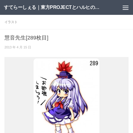
すてらーしぇる｜東方PROJECTとハルヒの二次創作サイト
コンテンツへスキップ
イラスト
慧音先生[289枚目]
2013 年 4 月 15 日