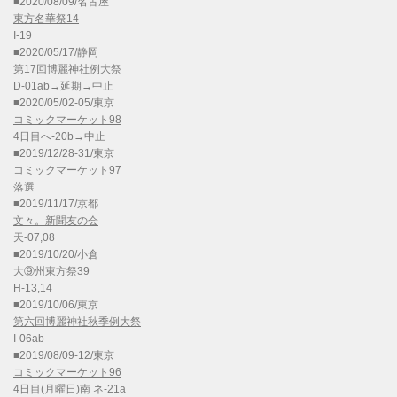
■2020/08/09/名古屋
東方名華祭14
I-19
■2020/05/17/静岡
第17回博麗神社例大祭
D-01ab→延期→中止
■2020/05/02-05/東京
コミックマーケット98
4日目へ-20b→中止
■2019/12/28-31/東京
コミックマーケット97
落選
■2019/11/17/京都
文々。新聞友の会
天-07,08
■2019/10/20/小倉
大⑨州東方祭39
H-13,14
■2019/10/06/東京
第六回博麗神社秋季例大祭
I-06ab
■2019/08/09-12/東京
コミックマーケット96
4日目(月曜日)南 ネ-21a