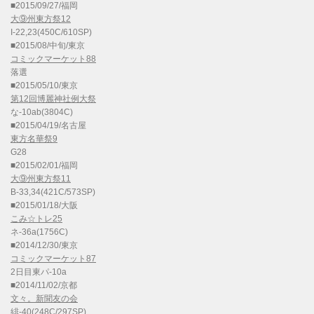
■2015/09/27/福岡
大⑨州東方祭12
I-22,23(450C/610SP)
■2015/08/中旬/東京
コミックマーケット88
落選
■2015/05/10/東京
第12回博麗神社例大祭
な-10ab(3804C)
■2015/04/19/名古屋
東方名華祭9
G28
■2015/02/01/福岡
大⑨州東方祭11
B-33,34(421C/573SP)
■2015/01/18/大阪
こみ☆トレ25
ネ-36a(1756C)
■2014/12/30/東京
コミックマーケット87
2日目東パ-10a
■2014/11/02/京都
文々。新聞友の会
緋-40(248C/297SP)