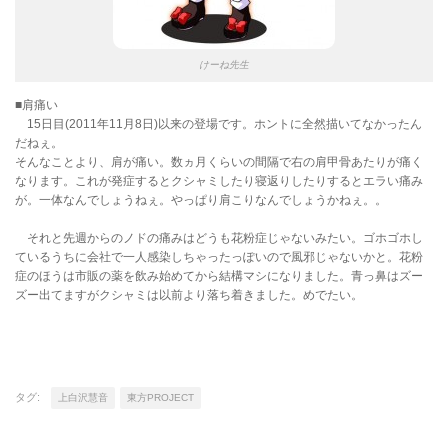
けーね先生
■肩痛い
15日目(2011年11月8日)以来の登場です。ホントに全然描いてなかったん
だねぇ。
そんなことより、肩が痛い。数ヵ月くらいの間隔で右の肩甲骨あたりが痛く
なります。これが発症するとクシャミしたり寝返りしたりするとエラい痛み
が。一体なんでしょうねぇ。やっぱり肩こりなんでしょうかねぇ。。
それと先週からのノドの痛みはどうも花粉症じゃないみたい。ゴホゴホし
ているうちに会社で一人感染しちゃったっぽいので風邪じゃないかと。花粉
症のほうは市販の薬を飲み始めてから結構マシになりました。青っ鼻はズー
ズー出てますがクシャミは以前より落ち着きました。めでたい。
タグ:
上白沢慧音
東方PROJECT