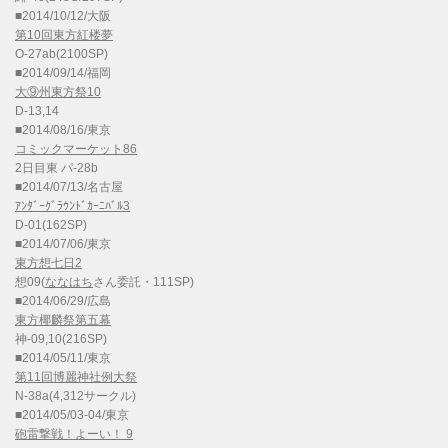
■2014/10/12/大阪
第10回東方紅楼夢
O-27ab(2100SP)
■2014/09/14/福岡
大⑨州東方祭10
D-13,14
■2014/08/16/東京
コミックマーケット86
2日目東 パ-28b
■2014/07/13/名古屋
ｱﾝﾀﾞｰｸﾞﾗｳﾝﾄﾞｶｰﾆﾊﾞﾙ3
D-01(162SP)
■2014/07/06/東京
東方想七日2
想09(
ななはち
さん委託・111SP)
■2014/06/29/広島
東方椰麟祭第五幕
神-09,10(216SP)
■2014/05/11/東京
第11回博麗神社例大祭
N-38a(4,312サークル)
■2014/05/03-04/東京
砲雷撃戦！よーい！ 9