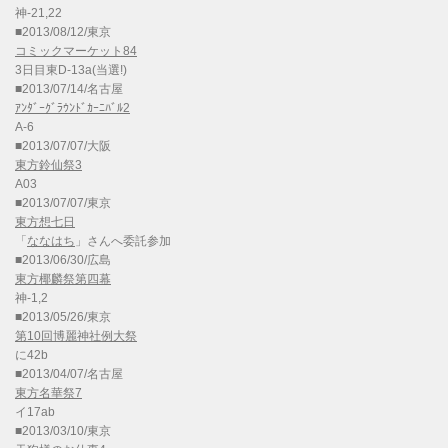
神-21,22
■2013/08/12/東京
コミックマーケット84
3日目東D-13a(当選!)
■2013/07/14/名古屋
ｱﾝﾀﾞｰｸﾞﾗｳﾝﾄﾞｶｰﾆﾊﾞﾙ2
A-6
■2013/07/07/大阪
東方鈴仙祭3
A03
■2013/07/07/東京
東方想七日
「
ななはち
」さんへ委託参加
■2013/06/30/広島
東方椰麟祭第四幕
神-1,2
■2013/05/26/東京
第10回博麗神社例大祭
に42b
■2013/04/07/名古屋
東方名華祭7
イ17ab
■2013/03/10/東京