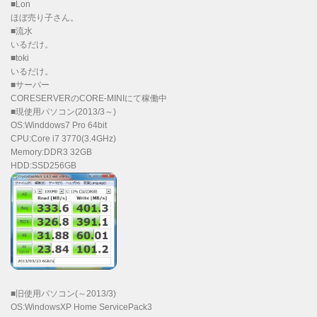
■Lon
ほぼ売り子さん。
■流水
いるだけ。
■toki
いるだけ。
■サーバー
CORESERVERのCORE-MINIにて稼働中
■現使用パソコン(2013/3～)
OS:Winddows7 Pro 64bit
CPU:Core i7 3770(3.4GHz)
Memory:DDR3 32GB
HDD:SSD256GB
■旧使用パソコン(～2013/3)
OS:WindowsXP Home ServicePack3