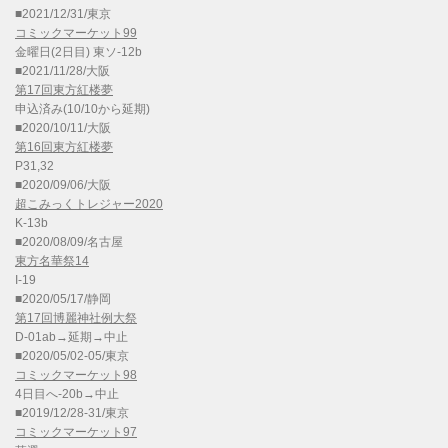
■2021/12/31/東京
コミックマーケット99
金曜日(2日目) 東ソ-12b
■2021/11/28/大阪
第17回東方紅楼夢
申込済み(10/10から延期)
■2020/10/11/大阪
第16回東方紅楼夢
P31,32
■2020/09/06/大阪
超こみっくトレジャー2020
K-13b
■2020/08/09/名古屋
東方名華祭14
I-19
■2020/05/17/静岡
第17回博麗神社例大祭
D-01ab→延期→中止
■2020/05/02-05/東京
コミックマーケット98
4日目へ-20b→中止
■2019/12/28-31/東京
コミックマーケット97