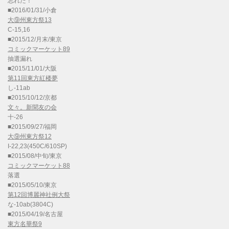
忘れた！
■2016/01/31/小倉
大⑨州東方祭13
C-15,16
■2015/12/月末/東京
コミックマーケット89
抽選漏れ
■2015/11/01/大阪
第11回東方紅楼夢
し-11ab
■2015/10/12/京都
文々。新聞友の会
十-26
■2015/09/27/福岡
大⑨州東方祭12
I-22,23(450C/610SP)
■2015/08/中旬/東京
コミックマーケット88
落選
■2015/05/10/東京
第12回博麗神社例大祭
な-10ab(3804C)
■2015/04/19/名古屋
東方名華祭9