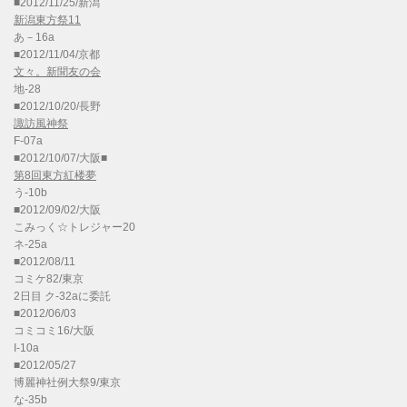
■2012/11/25/新潟
新潟東方祭11
あ－16a
■2012/11/04/京都
文々。新聞友の会
地-28
■2012/10/20/長野
諏訪風神祭
F-07a
■2012/10/07/大阪■
第8回東方紅楼夢
う-10b
■2012/09/02/大阪
こみっく☆トレジャー20
ネ-25a
■2012/08/11
コミケ82/東京
2日目 ク-32aに委託
■2012/06/03
コミコミ16/大阪
I-10a
■2012/05/27
博麗神社例大祭9/東京
な-35b