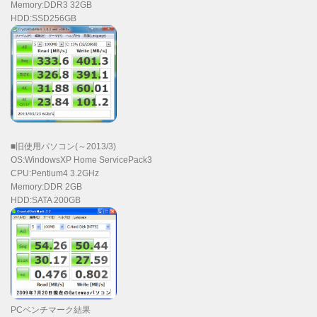
Memory:DDR3 32GB
HDD:SSD256GB
■旧使用パソコン(～2013/3)
OS:WindowsXP Home ServicePack3
CPU:Pentium4 3.2GHz
Memory:DDR 2GB
HDD:SATA 200GB
PCベンチマーク結果