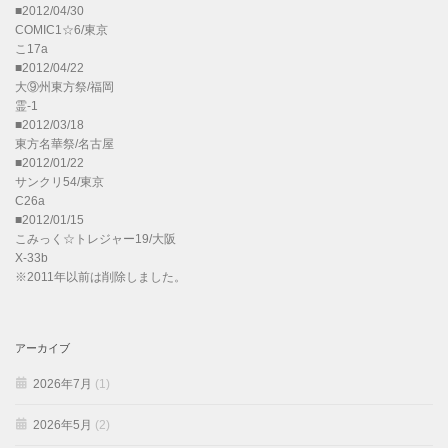
■2012/04/30
COMIC1☆6/東京
こ17a
■2012/04/22
大⑨州東方祭/福岡
霊-1
■2012/03/18
東方名華祭/名古屋
■2012/01/22
サンクリ54/東京
C26a
■2012/01/15
こみっく☆トレジャー19/大阪
X-33b
※2011年以前は削除しました。
アーカイブ
2026年7月
(1)
2026年5月
(2)