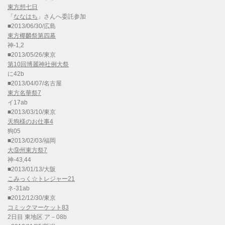
東方想七日
「
ななはち
」さんへ委託参加
■2013/06/30/広島
東方椰麟祭第四幕
神-1,2
■2013/05/26/東京
第10回博麗神社例大祭
に42b
■2013/04/07/名古屋
東方名華祭7
イ17ab
■2013/03/10/東京
天狗様のお仕事4
狗05
■2013/02/03/福岡
大⑨州東方祭7
神-43,44
■2013/01/13/大阪
こみっく☆トレジャー21
ネ-31ab
■2012/12/30/東京
コミックマーケット83
2日目 東地区 ア－08b