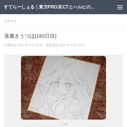
すてらーしぇる｜東方PROJECTとハルヒの二次創作サイト
コンテンツへスキップ
イラスト
落書きうつほ[182日目]
公開済み
2012 年 4 月 23 日
· 更新済み
2012 年 4 月 24 日
うつほ