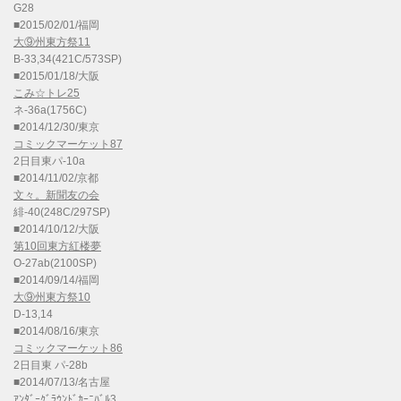
G28
■2015/02/01/福岡
大⑨州東方祭11
B-33,34(421C/573SP)
■2015/01/18/大阪
こみ☆トレ25
ネ-36a(1756C)
■2014/12/30/東京
コミックマーケット87
2日目東パ-10a
■2014/11/02/京都
文々。新聞友の会
緋-40(248C/297SP)
■2014/10/12/大阪
第10回東方紅楼夢
O-27ab(2100SP)
■2014/09/14/福岡
大⑨州東方祭10
D-13,14
■2014/08/16/東京
コミックマーケット86
2日目東 パ-28b
■2014/07/13/名古屋
ｱﾝﾀﾞｰｸﾞﾗｳﾝﾄﾞｶｰﾆﾊﾞﾙ3