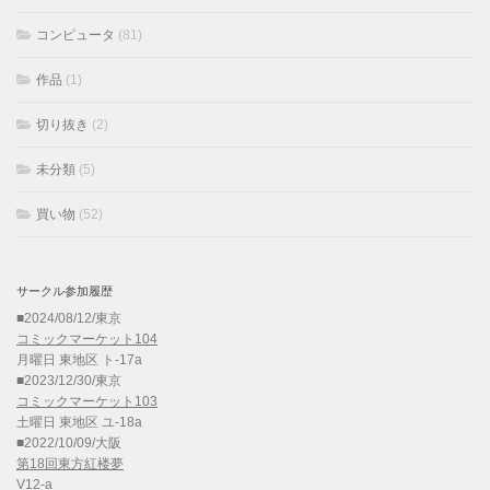
コンピュータ
(81)
作品
(1)
切り抜き
(2)
未分類
(5)
買い物
(52)
サークル参加履歴
■2024/08/12/東京
コミックマーケット104
月曜日 東地区 ト-17a
■2023/12/30/東京
コミックマーケット103
土曜日 東地区 ユ-18a
■2022/10/09/大阪
第18回東方紅楼夢
V12-a