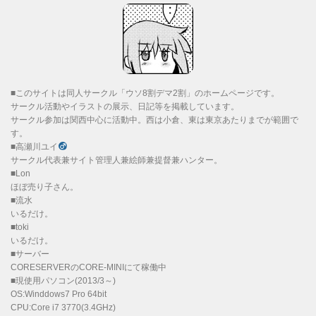
■このサイトは同人サークル「ウソ8割デマ2割」のホームページです。
サークル活動やイラストの展示、日記等を掲載しています。
サークル参加は関西中心に活動中。西は小倉、東は東京あたりまでが範囲で
す。
■高瀬川ユイ
サークル代表兼サイト管理人兼絵師兼提督兼ハンター。
■Lon
ほぼ売り子さん。
■流水
いるだけ。
■toki
いるだけ。
■サーバー
CORESERVERのCORE-MINIにて稼働中
■現使用パソコン(2013/3～)
OS:Winddows7 Pro 64bit
CPU:Core i7 3770(3.4GHz)