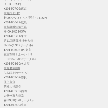
D-01(162SP)
■2014/07/06/東京
東方想七日2
想09(
ななはち
さん委託・111SP)
■2014/06/29/広島
東方椰麟祭第五幕
神-09,10(216SP)
■2014/05/11/東京
第11回博麗神社例大祭
N-38a(4,312サークル)
■2014/05/03-04/東京
砲雷撃戦！よーい！ 9
F-105(578/853サークル)
■2014/03/30/名古屋
東方名華祭8
A-23(334サークル)
■2014/03/09/奈良
仙仏蒐合
夢殿大祀廟-3
■2014/02/02/福岡
大⑨州東方祭⑨
霖-29,30(378サークル)
■2013/12/30/東京