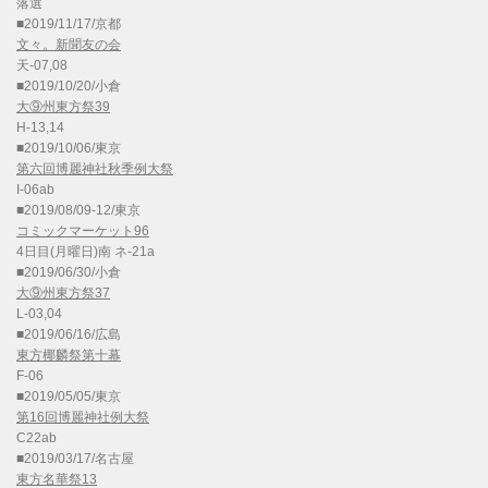
落選
■2019/11/17/京都
文々。新聞友の会
天-07,08
■2019/10/20/小倉
大⑨州東方祭39
H-13,14
■2019/10/06/東京
第六回博麗神社秋季例大祭
I-06ab
■2019/08/09-12/東京
コミックマーケット96
4日目(月曜日)南 ネ-21a
■2019/06/30/小倉
大⑨州東方祭37
L-03,04
■2019/06/16/広島
東方椰麟祭第十幕
F-06
■2019/05/05/東京
第16回博麗神社例大祭
C22ab
■2019/03/17/名古屋
東方名華祭13