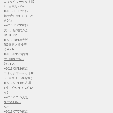
コミックマーケット85
2日目東セ-30a
■2013/11/17/京都
鎮守府に着任しました
呉04a
■2013/11/03/京都
文々。新聞友の会
DS-31,32
■2013/10/13/大阪
第9回東方紅楼夢
う-9a,b
■2013/09/22/福岡
大⑨州東方祭8
神-21,22
■2013/08/12/東京
コミックマーケット84
3日目東D-13a(当選!)
■2013/07/14/名古屋
ｱﾝﾀﾞｰｸﾞﾗｳﾝﾄﾞｶｰﾆﾊﾞﾙ2
A-6
■2013/07/07/大阪
東方鈴仙祭3
A03
■2013/07/07/東京