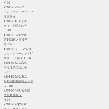
M-05
■2018/12/29-31
コミックマーケット95
抽選漏れ
■2018/11/11/京都
文々。新聞友の会
天-10
■2018/10/21/大阪
第14回東方紅楼夢
そ-25ab
■2018/08/10-12/東京
コミックマーケット94
金曜日(1日目) O-59b
■2018/06/10/広島
東方椰麟祭第九幕
C-15
■2018/05/06/東京
第15回博麗神社例大祭
C-21ab
■2018/04/01/名古屋
東方名華祭12
H-16
■2017/12/末/東京