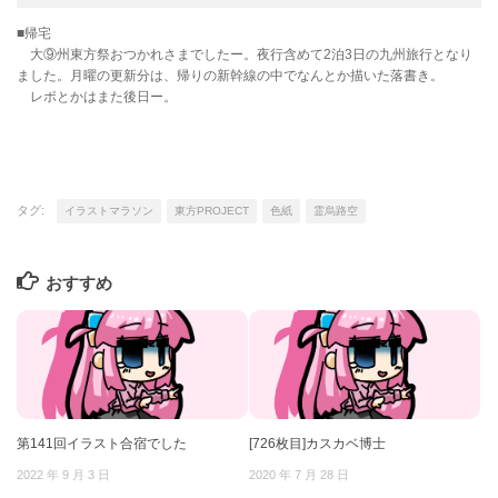
■帰宅
大⑨州東方祭おつかれさまでしたー。夜行含めて2泊3日の九州旅行となり
ました。月曜の更新分は、帰りの新幹線の中でなんとか描いた落書き。
レポとかはまた後日ー。
タグ:
イラストマラソン
東方PROJECT
色紙
霊烏路空
おすすめ
第141回イラスト合宿でした
[726枚目]カスカベ博士
2022 年 9 月 3 日
2020 年 7 月 28 日