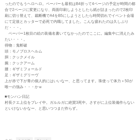
ったのでもうヘロヘロ。ペーパーも最初はB4折って4ページの予定が時間の都
合で2ページに変更になり、両面印刷しようとしたら紙が詰まったので2枚印
刷に切り替えて、裁断機でA4をB5にしようとしたら時間切れでイベント会場
にて定規とカッターで必死で内職してました。こんな疲れたのは久しぶり
だ・・・。
ペーパー1枚目の絵の装備名書いてなかったのでここに。編集中に消えたみ
たい・・・。
得物：鬼斬破
頭：モノブロスヘルム
胴：クックメイル
腕：クックアーム
腰：ギザミフォールド
足：ギザミグリーヴ
上が赤で下が青の個人的にはいいなー、と思ってます。珠使って体力＋50が
唯一の強み・・・かｗ
■モンハン日記
村長クエ上位をプレイ中。ガルルガに絶賛3死中。さすがに上位装備作らない
といけないかなー、と思いつつまだ作らず。