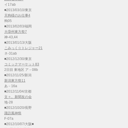
イ17ab
■2013/03/10/東京
天狗様のお仕事4
狗05
■2013/02/03/福岡
大⑨州東方祭7
神-43,44
■2013/01/13/大阪
こみっく☆トレジャー21
ネ-31ab
■2012/12/30/東京
コミックマーケット83
2日目 東地区 ア－08b
■2012/11/25/新潟
新潟東方祭11
あ－16a
■2012/11/04/京都
文々。新聞友の会
地-28
■2012/10/20/長野
諏訪風神祭
F-07a
■2012/10/07/大阪■