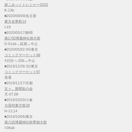
超こみっくトレジャー2020
K-13b
■2020/08/09/名古屋
東方名華祭14
I-19
■2020/05/17/静岡
第17回博麗神社例大祭
D-01ab→延期→中止
■2020/05/02-05/東京
コミックマーケット98
4日目へ-20b→中止
■2019/12/28-31/東京
コミックマーケット97
落選
■2019/11/17/京都
文々。新聞友の会
天-07,08
■2019/10/20/小倉
大⑨州東方祭39
H-13,14
■2019/10/06/東京
第六回博麗神社秋季例大祭
I-06ab