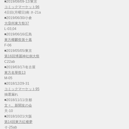
■2019/08/09-12/東京
コミックマーケット96
4日目(月曜日)南 ネ-21a
■2019/06/30/小倉
大⑨州東方祭37
L-03,04
■2019/06/16/広島
東方椰麟祭第十幕
F-06
■2019/05/05/東京
第16回博麗神社例大祭
C22ab
■2019/03/17/名古屋
東方名華祭13
M-05
■2018/12/29-31
コミックマーケット95
抽選漏れ
■2018/11/11/京都
文々。新聞友の会
天-10
■2018/10/21/大阪
第14回東方紅楼夢
そ-25ab