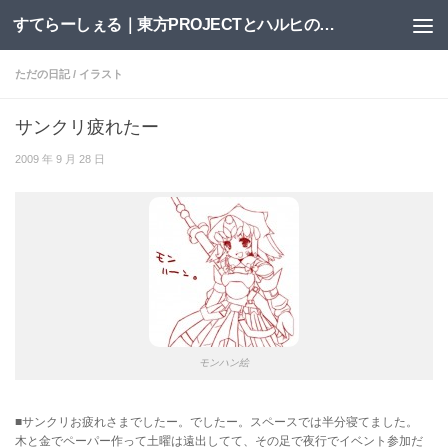
すてらーしぇる｜東方PROJECTとハルヒの二次創作サイト
コンテンツへスキップ
ただの日記
/
イラスト
サンクリ疲れたー
2009 年 9 月 28 日
モンハン絵
■サンクリお疲れさまでしたー。でしたー。スペースでは半分寝てました。
木と金でペーパー作って土曜は遠出してて、その足で夜行でイベント参加だ