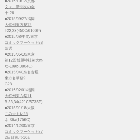
■2015/10/12/京都
文々。新聞友の会
十-26
■2015/09/27/福岡
大⑨州東方祭12
I-22,23(450C/610SP)
■2015/08/中旬/東京
コミックマーケット88
落選
■2015/05/10/東京
第12回博麗神社例大祭
な-10ab(3804C)
■2015/04/19/名古屋
東方名華祭9
G28
■2015/02/01/福岡
大⑨州東方祭11
B-33,34(421C/573SP)
■2015/01/18/大阪
こみ☆トレ25
ネ-36a(1756C)
■2014/12/30/東京
コミックマーケット87
2日目東パ-10a