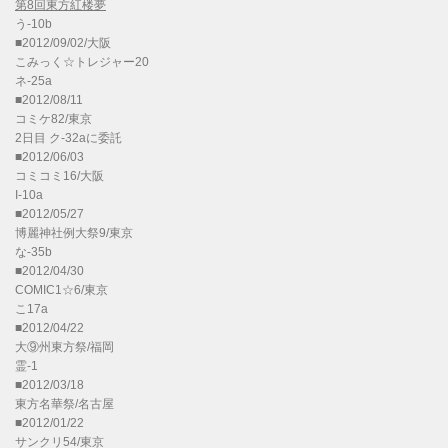
第8回東方紅楼夢
う-10b
■2012/09/02/大阪
こみっく☆トレジャー20
ネ-25a
■2012/08/11
コミケ82/東京
2日目 ク-32aに委託
■2012/06/03
コミコミ16/大阪
I-10a
■2012/05/27
博麗神社例大祭9/東京
な-35b
■2012/04/30
COMIC1☆6/東京
こ17a
■2012/04/22
大⑨州東方祭/福岡
霊-1
■2012/03/18
東方名華祭/名古屋
■2012/01/22
サンクリ54/東京