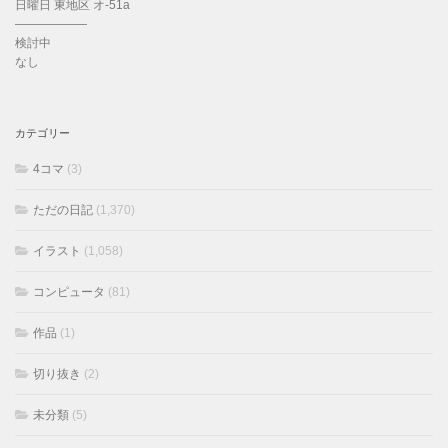
日曜日 東地区 オ-51a
——————
検討中
なし
カテゴリー
4コマ
(3)
ただの日記
(1,370)
イラスト
(1,058)
コンピュータ
(81)
作品
(1)
切り抜き
(2)
未分類
(5)