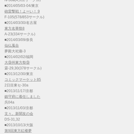
N-38a(4,312サークル)
■2014/05/03-04/東京
砲雷撃戦！よーい！ 9
F-105(578/853サークル)
■2014/03/30/名古屋
東方名華祭8
A-23(334サークル)
■2014/03/09/奈良
仙仏蒐合
夢殿大祀廟-3
■2014/02/02/福岡
大⑨州東方祭⑨
霖-29,30(378サークル)
■2013/12/30/東京
コミックマーケット85
2日目東セ-30a
■2013/11/17/京都
鎮守府に着任しました
呉04a
■2013/11/03/京都
文々。新聞友の会
DS-31,32
■2013/10/13/大阪
第9回東方紅楼夢