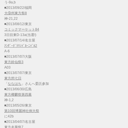
う-9a,b
■2013/09/22/福岡
大⑨州東方祭8
神-21,22
■2013/08/12/東京
コミックマーケット84
3日目東D-13a(当選!)
■2013/07/14/名古屋
ｱﾝﾀﾞｰｸﾞﾗｳﾝﾄﾞｶｰﾆﾊﾞﾙ2
A-6
■2013/07/07/大阪
東方鈴仙祭3
A03
■2013/07/07/東京
東方想七日
「
ななはち
」さんへ委託参加
■2013/06/30/広島
東方椰麟祭第四幕
神-1,2
■2013/05/26/東京
第10回博麗神社例大祭
に42b
■2013/04/07/名古屋
東方名華祭7