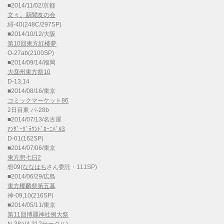
■2014/11/02/京都
文々。新聞友の会
緋-40(248C/297SP)
■2014/10/12/大阪
第10回東方紅楼夢
O-27ab(2100SP)
■2014/09/14/福岡
大⑨州東方祭10
D-13,14
■2014/08/16/東京
コミックマーケット86
2日目東 パ-28b
■2014/07/13/名古屋
ｱﾝﾀﾞｰｸﾞﾗｳﾝﾄﾞｶｰﾆﾊﾞﾙ3
D-01(162SP)
■2014/07/06/東京
東方想七日2
想09(
ななはち
さん委託・111SP)
■2014/06/29/広島
東方椰麟祭第五幕
神-09,10(216SP)
■2014/05/11/東京
第11回博麗神社例大祭