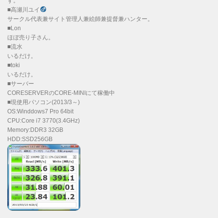
す。
■高瀬川ユイ
サークル代表兼サイト管理人兼絵師兼提督兼ハンター。
■Lon
ほぼ売り子さん。
■流水
いるだけ。
■toki
いるだけ。
■サーバー
CORESERVERのCORE-MINIにて稼働中
■現使用パソコン(2013/3～)
OS:Winddows7 Pro 64bit
CPU:Core i7 3770(3.4GHz)
Memory:DDR3 32GB
HDD:SSD256GB