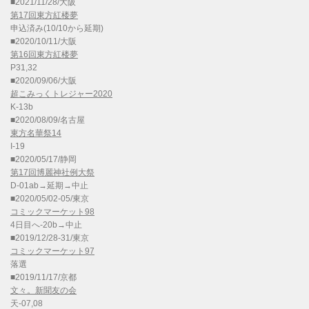
■2021/11/28/大阪
第17回東方紅楼夢
申込済み(10/10から延期)
■2020/10/11/大阪
第16回東方紅楼夢
P31,32
■2020/09/06/大阪
超こみっくトレジャー2020
K-13b
■2020/08/09/名古屋
東方名華祭14
I-19
■2020/05/17/静岡
第17回博麗神社例大祭
D-01ab→延期→中止
■2020/05/02-05/東京
コミックマーケット98
4日目へ-20b→中止
■2019/12/28-31/東京
コミックマーケット97
落選
■2019/11/17/京都
文々。新聞友の会
天-07,08