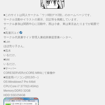
■このサイトは同人サークル「ウソ8割デマ2割」のホームページです。
サークル活動やイラストの展示、日記等を掲載しています。
サークル参加は関西中心に活動中。西は小倉、東は東京あたりまでが範囲で
す。
■高瀬川ユイ
サークル代表兼サイト管理人兼絵師兼提督兼ハンター。
■Lon
ほぼ売り子さん。
■流水
いるだけ。
■toki
いるだけ。
■サーバー
CORESERVERのCORE-MINIにて稼働中
■現使用パソコン(2013/3～)
OS:Winddows7 Pro 64bit
CPU:Core i7 3770(3.4GHz)
Memory:DDR3 32GB
HDD:SSD256GB