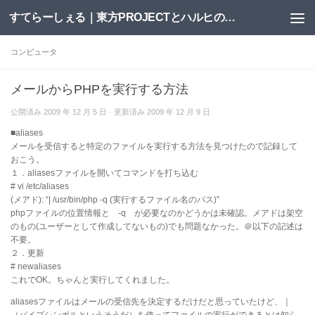
すてらーしぇる｜東方PROJECTとハルヒの二次創作サイト
コンテンツへスキップ
コンピュータ
メールからPHPを実行する方法
公開済み
2009 年 12 月 5 日
· 更新済み
2009 年 12 月 9 日
■aliases
メールを受信すると特定のファイルを実行する方法を見つけたので記録して
おこう。
１．aliasesファイルを開いてコマンドを打ち込む
# vi /etc/aliases
(メアド): “| /usr/bin/php -q (実行するファイル名のパス)”
phpファイルの位置情報と -q が必要なのかどうかは未確認。メアドは架空
のもの(ユーザーとして作成してないもの)でも問題なかった。＠以下の記述は
不要。
２．更新
# newaliases
これでOK。ちゃんと実行してくれました。
aliasesファイルはメールの受信先を決定するだけだと思っていたけど、｜
（パイプシンボルというそうだ）を使ってファイルの実行ができるとは知ら