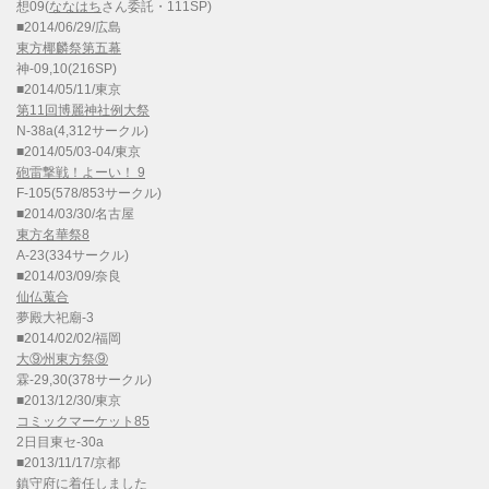
想09(
ななはち
さん委託・111SP)
■2014/06/29/広島
東方椰麟祭第五幕
神-09,10(216SP)
■2014/05/11/東京
第11回博麗神社例大祭
N-38a(4,312サークル)
■2014/05/03-04/東京
砲雷撃戦！よーい！ 9
F-105(578/853サークル)
■2014/03/30/名古屋
東方名華祭8
A-23(334サークル)
■2014/03/09/奈良
仙仏蒐合
夢殿大祀廟-3
■2014/02/02/福岡
大⑨州東方祭⑨
霖-29,30(378サークル)
■2013/12/30/東京
コミックマーケット85
2日目東セ-30a
■2013/11/17/京都
鎮守府に着任しました