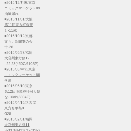
■2015/12/月末/東京
コミックマーケット89
抽選漏れ
■2015/11/01/大阪
第11回東方紅楼夢
し-11ab
■2015/10/12/京都
文々。新聞友の会
十-26
■2015/09/27/福岡
大⑨州東方祭12
I-22,23(450C/610SP)
■2015/08/中旬/東京
コミックマーケット88
落選
■2015/05/10/東京
第12回博麗神社例大祭
な-10ab(3804C)
■2015/04/19/名古屋
東方名華祭9
G28
■2015/02/01/福岡
大⑨州東方祭11
B-33,34(421C/573SP)