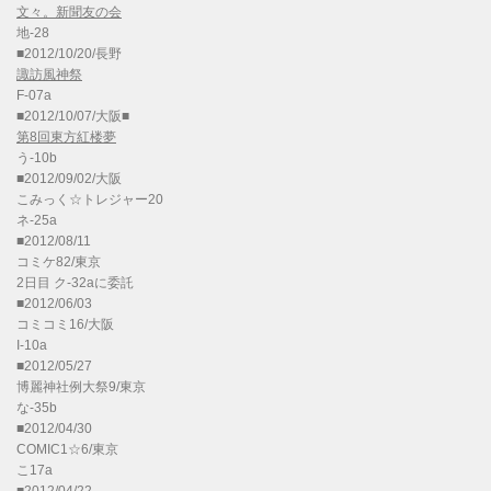
文々。新聞友の会
地-28
■2012/10/20/長野
諏訪風神祭
F-07a
■2012/10/07/大阪■
第8回東方紅楼夢
う-10b
■2012/09/02/大阪
こみっく☆トレジャー20
ネ-25a
■2012/08/11
コミケ82/東京
2日目 ク-32aに委託
■2012/06/03
コミコミ16/大阪
I-10a
■2012/05/27
博麗神社例大祭9/東京
な-35b
■2012/04/30
COMIC1☆6/東京
こ17a