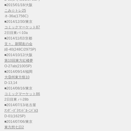
■2015/01/18/大阪
こみ☆トレ25
ネ-36a(1756C)
■2014/12/30/東京
コミックマーケット87
2日目東パ-10a
■2014/11/02/京都
文々。新聞友の会
緋-40(248C/297SP)
■2014/10/12/大阪
第10回東方紅楼夢
O-27ab(2100SP)
■2014/09/14/福岡
大⑨州東方祭10
D-13,14
■2014/08/16/東京
コミックマーケット86
2日目東 パ-28b
■2014/07/13/名古屋
ｱﾝﾀﾞｰｸﾞﾗｳﾝﾄﾞｶｰﾆﾊﾞﾙ3
D-01(162SP)
■2014/07/06/東京
東方想七日2