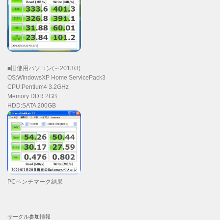
■旧使用パソコン(～2013/3)
OS:WindowsXP Home ServicePack3
CPU:Pentium4 3.2GHz
Memory:DDR 2GB
HDD:SATA 200GB
PCベンチマーク結果
サークル参加情報