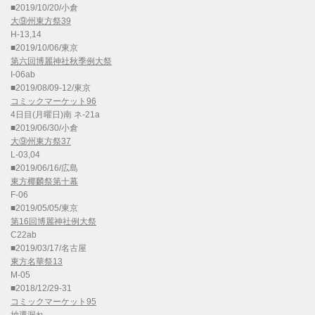
■2019/10/20/小倉
大⑨州東方祭39
H-13,14
■2019/10/06/東京
第六回博麗神社秋季例大祭
I-06ab
■2019/08/09-12/東京
コミックマーケット96
4日目(月曜日)南 ネ-21a
■2019/06/30/小倉
大⑨州東方祭37
L-03,04
■2019/06/16/広島
東方椰麟祭第十幕
F-06
■2019/05/05/東京
第16回博麗神社例大祭
C22ab
■2019/03/17/名古屋
東方名華祭13
M-05
■2018/12/29-31
コミックマーケット95