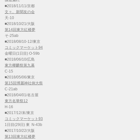
抽選漏れ
■2018/11/11/京都
文々。新聞友の会
天-10
■2018/10/21/大阪
第14回東方紅楼夢
そ-25ab
■2018/08/10-12/東京
コミックマーケット94
金曜日(1日目) O-59b
■2018/06/10/広島
東方椰麟祭第九幕
C-15
■2018/05/06/東京
第15回博麗神社例大祭
C-21ab
■2018/04/01/名古屋
東方名華祭12
H-16
■2017/12/末/東京
コミックマーケット93
1日目(29日) 東 N-43b
■2017/10/22/大阪
第13回東方紅楼夢