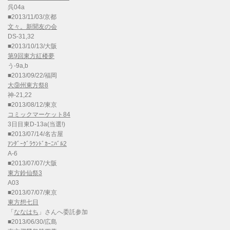
呉04a
■2013/11/03/京都
文々。新聞友の会
DS-31,32
■2013/10/13/大阪
第9回東方紅楼夢
う-9a,b
■2013/09/22/福岡
大⑨州東方祭8
神-21,22
■2013/08/12/東京
コミックマーケット84
3日目東D-13a(当選!)
■2013/07/14/名古屋
ｱﾝﾀﾞｰｸﾞﾗｳﾝﾄﾞｶｰﾆﾊﾞﾙ2
A-6
■2013/07/07/大阪
東方鈴仙祭3
A03
■2013/07/07/東京
東方想七日
「
ななはち
」さんへ委託参加
■2013/06/30/広島