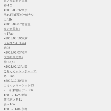
東方椰麟祭第四幕
神-1,2
■2013/05/26/東京
第10回博麗神社例大祭
に42b
■2013/04/07/名古屋
東方名華祭7
イ17ab
■2013/03/10/東京
天狗様のお仕事4
狗05
■2013/02/03/福岡
大⑨州東方祭7
神-43,44
■2013/01/13/大阪
こみっく☆トレジャー21
ネ-31ab
■2012/12/30/東京
コミックマーケット83
2日目 東地区 ア－08b
■2012/11/25/新潟
新潟東方祭11
あ－16a
■2012/11/04/京都