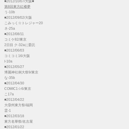
■2012/10/07/大阪■
第8回東方紅楼夢
う-10b
■2012/09/02/大阪
こみっく☆トレジャー20
ネ-25a
■2012/08/11
コミケ82/東京
2日目 ク-32aに委託
■2012/06/03
コミコミ16/大阪
I-10a
■2012/05/27
博麗神社例大祭9/東京
な-35b
■2012/04/30
COMIC1☆6/東京
こ17a
■2012/04/22
大⑨州東方祭/福岡
霊-1
■2012/03/18
東方名華祭/名古屋
■2012/01/22