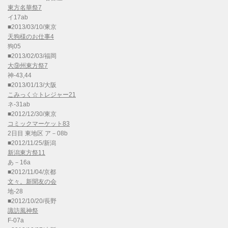
東方名華祭7
イ17ab
■2013/03/10/東京
天狗様のお仕事4
狗05
■2013/02/03/福岡
大⑨州東方祭7
神-43,44
■2013/01/13/大阪
こみっく☆トレジャー21
ネ-31ab
■2012/12/30/東京
コミックマーケット83
2日目 東地区 ア－08b
■2012/11/25/新潟
新潟東方祭11
あ－16a
■2012/11/04/京都
文々。新聞友の会
地-28
■2012/10/20/長野
諏訪風神祭
F-07a