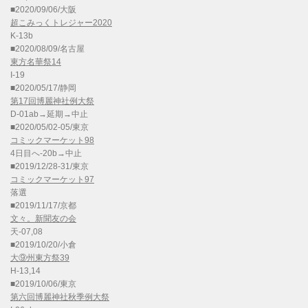
■2020/09/06/大阪
超こみっくトレジャー2020
K-13b
■2020/08/09/名古屋
東方名華祭14
I-19
■2020/05/17/静岡
第17回博麗神社例大祭
D-01ab→延期→中止
■2020/05/02-05/東京
コミックマーケット98
4日目へ-20b→中止
■2019/12/28-31/東京
コミックマーケット97
落選
■2019/11/17/京都
文々。新聞友の会
天-07,08
■2019/10/20/小倉
大⑨州東方祭39
H-13,14
■2019/10/06/東京
第六回博麗神社秋季例大祭