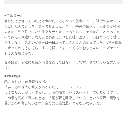
■堂島ロール
名前だけは知っていたけど食べたことなかった堂島ロール。近所の人からい
ただいたのでさっそく食べてみました。ロール中央の生クリーム部分が結構
大きめ。見た目だけだと生クリームがちょっとしつこそうかな、と思って食
べてみると大違い。なんとまあさっぱりした味。生クリームはまったく甘っ
たるくなく、スポンジ部分は一日経ってもふわふわのままでした。1本分簡単
に食べられそうなくらいすごく軽いです。りくろーおじさんのチーズケーキ
もこんな感じかな。
なるほど。伊達に名前が有名なだけではないようです。さていくらなのだろ
う。
■missing4
読みました。奈良梨取り考。
「あ、あの偉大な親父が蘇るんだぞ・・・っ！！」
よく知り合いが言ってました。あの魔道士をリスペクトしているそうです。
この巻を初めて読んだとき、「壁が夜を呼吸している」という表現に衝撃を
受けたのを覚えています。自分には絶対思いつかないなぁ、と。