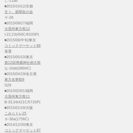
し-11ab
■2015/10/12/京都
文々。新聞友の会
十-26
■2015/09/27/福岡
大⑨州東方祭12
I-22,23(450C/610SP)
■2015/08/中旬/東京
コミックマーケット88
落選
■2015/05/10/東京
第12回博麗神社例大祭
な-10ab(3804C)
■2015/04/19/名古屋
東方名華祭9
G28
■2015/02/01/福岡
大⑨州東方祭11
B-33,34(421C/573SP)
■2015/01/18/大阪
こみ☆トレ25
ネ-36a(1756C)
■2014/12/30/東京
コミックマーケット87