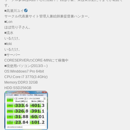
す。
■高瀬川ユイ
サークル代表兼サイト管理人兼絵師兼提督兼ハンター。
■Lon
ほぼ売り子さん。
■流水
いるだけ。
■toki
いるだけ。
■サーバー
CORESERVERのCORE-MINIにて稼働中
■現使用パソコン(2013/3～)
OS:Winddows7 Pro 64bit
CPU:Core i7 3770(3.4GHz)
Memory:DDR3 32GB
HDD:SSD256GB