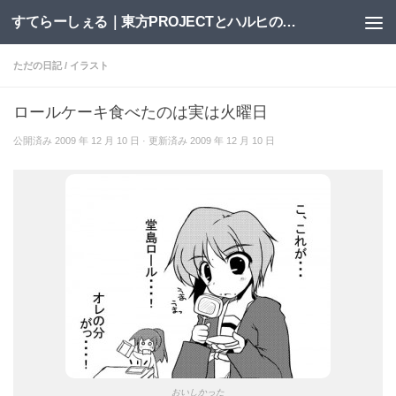
すてらーしぇる｜東方PROJECTとハルヒの二次創作サイト
コンテンツへスキップ
ただの日記
/
イラスト
ロールケーキ食べたのは実は火曜日
公開済み
2009 年 12 月 10 日
· 更新済み
2009 年 12 月 10 日
おいしかった