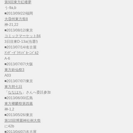
第9回東方紅楼夢
う-9a,b
■2013/09/22/福岡
大⑨州東方祭8
神-21,22
■2013/08/12/東京
コミックマーケット84
3日目東D-13a(当選!)
■2013/07/14/名古屋
ｱﾝﾀﾞｰｸﾞﾗｳﾝﾄﾞｶｰﾆﾊﾞﾙ2
A-6
■2013/07/07/大阪
東方鈴仙祭3
A03
■2013/07/07/東京
東方想七日
「
ななはち
」さんへ委託参加
■2013/06/30/広島
東方椰麟祭第四幕
神-1,2
■2013/05/26/東京
第10回博麗神社例大祭
に42b
■2013/04/07/名古屋