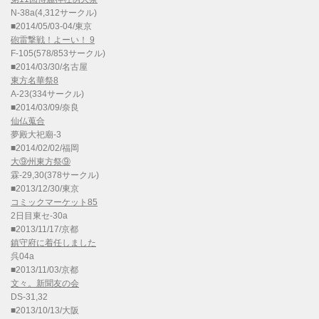
N-38a(4,312サークル)
■2014/05/03-04/東京
砲雷撃戦！よーい！ 9
F-105(578/853サークル)
■2014/03/30/名古屋
東方名華祭8
A-23(334サークル)
■2014/03/09/奈良
仙仏蒐合
夢殿大祀廟-3
■2014/02/02/福岡
大⑨州東方祭⑨
霖-29,30(378サークル)
■2013/12/30/東京
コミックマーケット85
2日目東セ-30a
■2013/11/17/京都
鎮守府に着任しました
呉04a
■2013/11/03/京都
文々。新聞友の会
DS-31,32
■2013/10/13/大阪