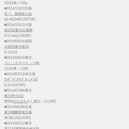
2日目東パ-10a
■2014/11/02/京都
文々。新聞友の会
緋-40(248C/297SP)
■2014/10/12/大阪
第10回東方紅楼夢
O-27ab(2100SP)
■2014/09/14/福岡
大⑨州東方祭10
D-13,14
■2014/08/16/東京
コミックマーケット86
2日目東 パ-28b
■2014/07/13/名古屋
ｱﾝﾀﾞｰｸﾞﾗｳﾝﾄﾞｶｰﾆﾊﾞﾙ3
D-01(162SP)
■2014/07/06/東京
東方想七日2
想09(
ななはち
さん委託・111SP)
■2014/06/29/広島
東方椰麟祭第五幕
神-09,10(216SP)
■2014/05/11/東京
第11回博麗神社例大祭