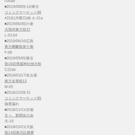
I-06ab
■2019/08/09-12/東京
コミックマーケット96
4日目(月曜日)南 ネ-21a
■2019/06/30/小倉
大⑨州東方祭37
L-03,04
■2019/06/16/広島
東方椰麟祭第十幕
F-06
■2019/05/05/東京
第16回博麗神社例大祭
C22ab
■2019/03/17/名古屋
東方名華祭13
M-05
■2018/12/29-31
コミックマーケット95
抽選漏れ
■2018/11/11/京都
文々。新聞友の会
天-10
■2018/10/21/大阪
第14回東方紅楼夢