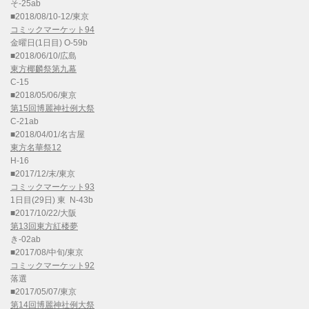
そ-25ab
■2018/08/10-12/東京
コミックマーケット94
金曜日(1日目) O-59b
■2018/06/10/広島
東方椰麟祭第九幕
C-15
■2018/05/06/東京
第15回博麗神社例大祭
C-21ab
■2018/04/01/名古屋
東方名華祭12
H-16
■2017/12/末/東京
コミックマーケット93
1日目(29日) 東 N-43b
■2017/10/22/大阪
第13回東方紅楼夢
き-02ab
■2017/08/中旬/東京
コミックマーケット92
落選
■2017/05/07/東京
第14回博麗神社例大祭