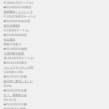
N-38a(4,312サークル)
■2014/05/03-04/東京
砲雷撃戦！よーい！ 9
F-105(578/853サークル)
■2014/03/30/名古屋
東方名華祭8
A-23(334サークル)
■2014/03/09/奈良
仙仏蒐合
夢殿大祀廟-3
■2014/02/02/福岡
大⑨州東方祭⑨
霖-29,30(378サークル)
■2013/12/30/東京
コミックマーケット85
2日目東セ-30a
■2013/11/17/京都
鎮守府に着任しました
呉04a
■2013/11/03/京都
文々。新聞友の会
DS-31,32
■2013/10/13/大阪