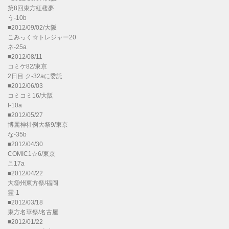
第8回東方紅楼夢
う-10b
■2012/09/02/大阪
こみっく☆トレジャー20
ネ-25a
■2012/08/11
コミケ82/東京
2日目 ク-32aに委託
■2012/06/03
コミコミ16/大阪
I-10a
■2012/05/27
博麗神社例大祭9/東京
な-35b
■2012/04/30
COMIC1☆6/東京
こ17a
■2012/04/22
大⑨州東方祭/福岡
霊-1
■2012/03/18
東方名華祭/名古屋
■2012/01/22