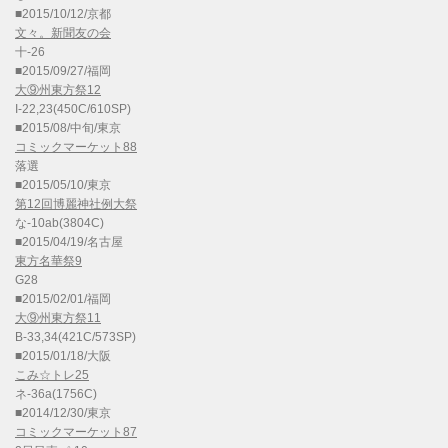
■2015/10/12/京都
文々。新聞友の会
十-26
■2015/09/27/福岡
大⑨州東方祭12
I-22,23(450C/610SP)
■2015/08/中旬/東京
コミックマーケット88
落選
■2015/05/10/東京
第12回博麗神社例大祭
な-10ab(3804C)
■2015/04/19/名古屋
東方名華祭9
G28
■2015/02/01/福岡
大⑨州東方祭11
B-33,34(421C/573SP)
■2015/01/18/大阪
こみ☆トレ25
ネ-36a(1756C)
■2014/12/30/東京
コミックマーケット87