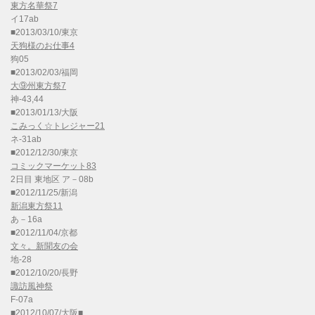
東方名華祭7
イ17ab
■2013/03/10/東京
天狗様のお仕事4
狗05
■2013/02/03/福岡
大⑨州東方祭7
神-43,44
■2013/01/13/大阪
こみっく☆トレジャー21
ネ-31ab
■2012/12/30/東京
コミックマーケット83
2日目 東地区 ア－08b
■2012/11/25/新潟
新潟東方祭11
あ－16a
■2012/11/04/京都
文々。新聞友の会
地-28
■2012/10/20/長野
諏訪風神祭
F-07a
■2012/10/07/大阪■