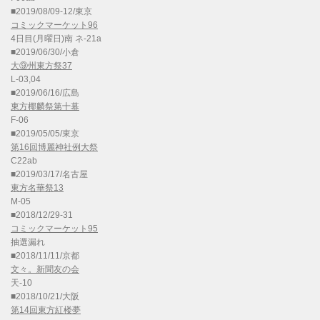
■2019/08/09-12/東京
コミックマーケット96
4日目(月曜日)南 ネ-21a
■2019/06/30/小倉
大⑨州東方祭37
L-03,04
■2019/06/16/広島
東方椰麟祭第十幕
F-06
■2019/05/05/東京
第16回博麗神社例大祭
C22ab
■2019/03/17/名古屋
東方名華祭13
M-05
■2018/12/29-31
コミックマーケット95
抽選漏れ
■2018/11/11/京都
文々。新聞友の会
天-10
■2018/10/21/大阪
第14回東方紅楼夢