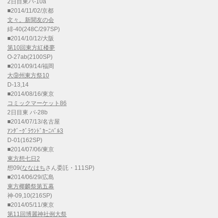
2日目東パ-10a
■2014/11/02/京都
文々。新聞友の会
緋-40(248C/297SP)
■2014/10/12/大阪
第10回東方紅楼夢
O-27ab(2100SP)
■2014/09/14/福岡
大⑨州東方祭10
D-13,14
■2014/08/16/東京
コミックマーケット86
2日目東 パ-28b
■2014/07/13/名古屋
ｱﾝﾀﾞｰｸﾞﾗｳﾝﾄﾞｶｰﾆﾊﾞﾙ3
D-01(162SP)
■2014/07/06/東京
東方想七日2
想09(
ななはち
さん委託・111SP)
■2014/06/29/広島
東方椰麟祭第五幕
神-09,10(216SP)
■2014/05/11/東京
第11回博麗神社例大祭