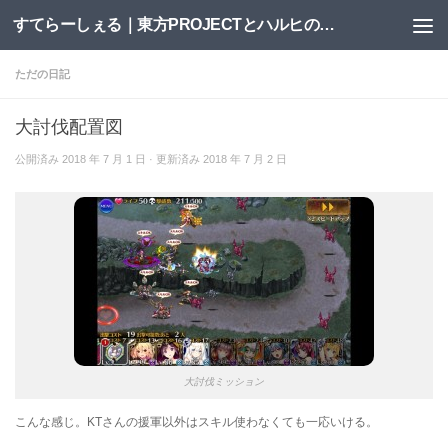
すてらーしぇる｜東方PROJECTとハルヒの二次創作サイト
コンテンツへスキップ
ただの日記
大討伐配置図
公開済み
2018 年 7 月 1 日
· 更新済み
2018 年 7 月 2 日
大討伐ミッション
こんな感じ。KTさんの援軍以外はスキル使わなくても一応いける。