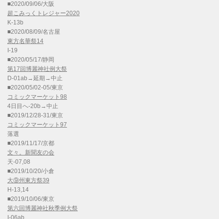
■2020/09/06/大阪
超こみっくトレジャー2020
K-13b
■2020/08/09/名古屋
東方名華祭14
I-19
■2020/05/17/静岡
第17回博麗神社例大祭
D-01ab→延期→中止
■2020/05/02-05/東京
コミックマーケット98
4日目へ-20b→中止
■2019/12/28-31/東京
コミックマーケット97
落選
■2019/11/17/京都
文々。新聞友の会
天-07,08
■2019/10/20/小倉
大⑨州東方祭39
H-13,14
■2019/10/06/東京
第六回博麗神社秋季例大祭
I-06ab