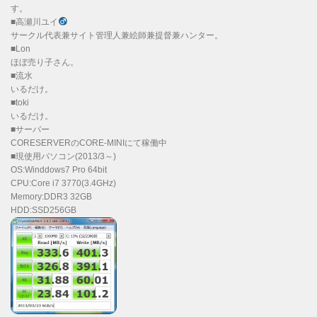
す。
■高瀬川ユイ
サークル代表兼サイト管理人兼絵師兼提督兼ハンター。
■Lon
ほぼ売り子さん。
■流水
いるだけ。
■toki
いるだけ。
■サーバー
CORESERVERのCORE-MINIにて稼働中
■現使用パソコン(2013/3～)
OS:Winddows7 Pro 64bit
CPU:Core i7 3770(3.4GHz)
Memory:DDR3 32GB
HDD:SSD256GB