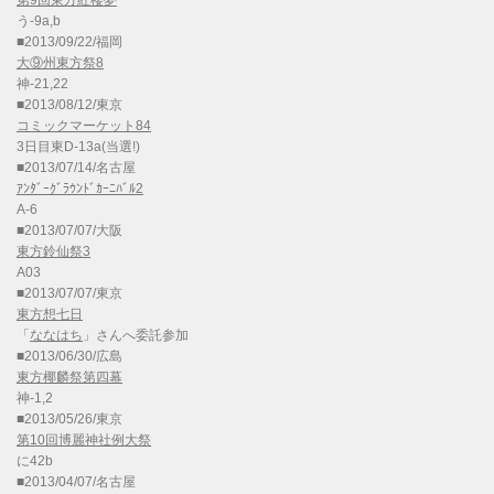
第9回東方紅楼夢
う-9a,b
■2013/09/22/福岡
大⑨州東方祭8
神-21,22
■2013/08/12/東京
コミックマーケット84
3日目東D-13a(当選!)
■2013/07/14/名古屋
ｱﾝﾀﾞｰｸﾞﾗｳﾝﾄﾞｶｰﾆﾊﾞﾙ2
A-6
■2013/07/07/大阪
東方鈴仙祭3
A03
■2013/07/07/東京
東方想七日
「
ななはち
」さんへ委託参加
■2013/06/30/広島
東方椰麟祭第四幕
神-1,2
■2013/05/26/東京
第10回博麗神社例大祭
に42b
■2013/04/07/名古屋