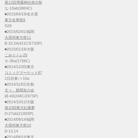
第12回博麗神社例大祭
な-10ab(3804C)
■2015/04/19/名古屋
東方名華祭9
G28
■2015/02/01/福岡
大⑨州東方祭11
B-33,34(421C/573SP)
■2015/01/18/大阪
こみ☆トレ25
ネ-36a(1756C)
■2014/12/30/東京
コミックマーケット87
2日目東パ-10a
■2014/11/02/京都
文々。新聞友の会
緋-40(248C/297SP)
■2014/10/12/大阪
第10回東方紅楼夢
O-27ab(2100SP)
■2014/09/14/福岡
大⑨州東方祭10
D-13,14
■2014/08/16/東京