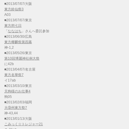
■2013/07/07/大阪
東方鈴仙祭3
A03
■2013/07/07/東京
東方想七日
「
ななはち
」さんへ委託参加
■2013/06/30/広島
東方椰麟祭第四幕
神-1,2
■2013/05/26/東京
第10回博麗神社例大祭
に42b
■2013/04/07/名古屋
東方名華祭7
イ17ab
■2013/03/10/東京
天狗様のお仕事4
狗05
■2013/02/03/福岡
大⑨州東方祭7
神-43,44
■2013/01/13/大阪
こみっく☆トレジャー21