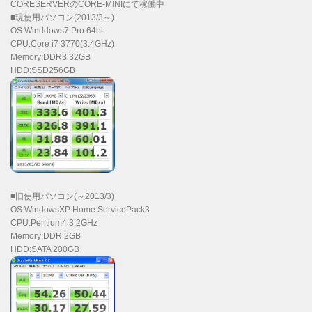
CORESERVERのCORE-MINIにて稼働中
■現使用パソコン(2013/3～)
OS:Winddows7 Pro 64bit
CPU:Core i7 3770(3.4GHz)
Memory:DDR3 32GB
HDD:SSD256GB
■旧使用パソコン(～2013/3)
OS:WindowsXP Home ServicePack3
CPU:Pentium4 3.2GHz
Memory:DDR 2GB
HDD:SATA 200GB