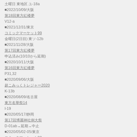
土曜日 東地区 ユ-18a
■2022/10/09/大阪
第18回東方紅楼夢
V12-a
■2021/12/31/東京
コミックマーケット99
金曜日(2日目) 東ソ-12b
■2021/11/28/大阪
第17回東方紅楼夢
申込済み(10/10から延期)
■2020/10/11/大阪
第16回東方紅楼夢
P31,32
■2020/09/06/大阪
超こみっくトレジャー2020
K-13b
■2020/08/09/名古屋
東方名華祭14
I-19
■2020/05/17/静岡
第17回博麗神社例大祭
D-01ab→延期→中止
■2020/05/02-05/東京