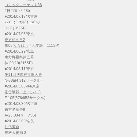
コミックマーケット86
2日目東 パ-28b
■2014/07/13/名古屋
ｱﾝﾀﾞｰｸﾞﾗｳﾝﾄﾞｶｰﾆﾊﾞﾙ3
D-01(162SP)
■2014/07/06/東京
東方想七日2
想09(
ななはち
さん委託・111SP)
■2014/06/29/広島
東方椰麟祭第五幕
神-09,10(216SP)
■2014/05/11/東京
第11回博麗神社例大祭
N-38a(4,312サークル)
■2014/05/03-04/東京
砲雷撃戦！よーい！ 9
F-105(578/853サークル)
■2014/03/30/名古屋
東方名華祭8
A-23(334サークル)
■2014/03/09/奈良
仙仏蒐合
夢殿大祀廟-3