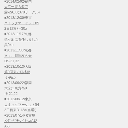
■2014/02/02/福岡
大⑨州東方祭⑨
霖-29,30(378サークル)
■2013/12/30/東京
コミックマーケット85
2日目東セ-30a
■2013/11/17/京都
鎮守府に着任しました
呉04a
■2013/11/03/京都
文々。新聞友の会
DS-31,32
■2013/10/13/大阪
第9回東方紅楼夢
う-9a,b
■2013/09/22/福岡
大⑨州東方祭8
神-21,22
■2013/08/12/東京
コミックマーケット84
3日目東D-13a(当選!)
■2013/07/14/名古屋
ｱﾝﾀﾞｰｸﾞﾗｳﾝﾄﾞｶｰﾆﾊﾞﾙ2
A-6