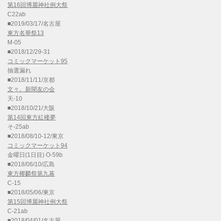
第16回博麗神社例大祭
C22ab
■2019/03/17/名古屋
東方名華祭13
M-05
■2018/12/29-31
コミックマーケット95
抽選漏れ
■2018/11/11/京都
文々。新聞友の会
天-10
■2018/10/21/大阪
第14回東方紅楼夢
そ-25ab
■2018/08/10-12/東京
コミックマーケット94
金曜日(1日目) O-59b
■2018/06/10/広島
東方椰麟祭第九幕
C-15
■2018/05/06/東京
第15回博麗神社例大祭
C-21ab
■2018/04/01/名古屋