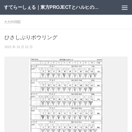
すてらーしぇる｜東方PROJECTとハルヒの二次創作サイト
コンテンツへスキップ
ただの日記
ひさしぶりボウリング
2021 年 10 月 21 日