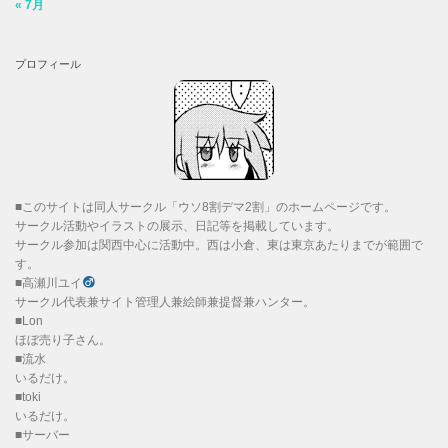
« 7月
プロフィール
■このサイトは同人サークル「ウソ8割デマ2割」のホームページです。
サークル活動やイラストの展示、日記等を掲載しています。
サークル参加は関西中心に活動中。西は小倉、東は東京あたりまでが範囲で
す。
■高瀬川ユイ
サークル代表兼サイト管理人兼絵師兼提督兼ハンター。
■Lon
ほぼ売り子さん。
■流水
いるだけ。
■toki
いるだけ。
■サーバー