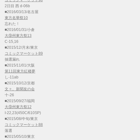
コミックマーケット90
2日目 西 d-06b
■2016/03/13/名古屋
東方名華祭10
忘れた！
■2016/01/31/小倉
大⑨州東方祭13
C-15,16
■2015/12/月末/東京
コミックマーケット89
抽選漏れ
■2015/11/01/大阪
第11回東方紅楼夢
し-11ab
■2015/10/12/京都
文々。新聞友の会
十-26
■2015/09/27/福岡
大⑨州東方祭12
I-22,23(450C/610SP)
■2015/08/中旬/東京
コミックマーケット88
落選
■2015/05/10/東京