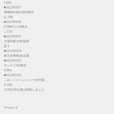
I-10a
■2012/05/27
博麗神社例大祭9/東京
な-35b
■2012/04/30
COMIC1☆6/東京
こ17a
■2012/04/22
大⑨州東方祭/福岡
霊-1
■2012/03/18
東方名華祭/名古屋
■2012/01/22
サンクリ54/東京
C26a
■2012/01/15
こみっく☆トレジャー19/大阪
X-33b
※2011年以前は削除しました。
アーカイブ