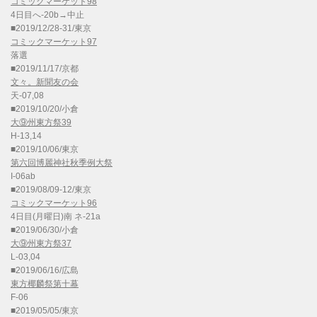
コミックマーケット98
4日目へ-20b→中止
■2019/12/28-31/東京
コミックマーケット97
落選
■2019/11/17/京都
文々。新聞友の会
天-07,08
■2019/10/20/小倉
大⑨州東方祭39
H-13,14
■2019/10/06/東京
第六回博麗神社秋季例大祭
I-06ab
■2019/08/09-12/東京
コミックマーケット96
4日目(月曜日)南 ネ-21a
■2019/06/30/小倉
大⑨州東方祭37
L-03,04
■2019/06/16/広島
東方椰麟祭第十幕
F-06
■2019/05/05/東京