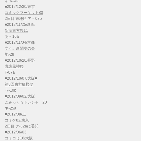
ネ-31ab
■2012/12/30/東京
コミックマーケット83
2日目 東地区 ア－08b
■2012/11/25/新潟
新潟東方祭11
あ－16a
■2012/11/04/京都
文々。新聞友の会
地-28
■2012/10/20/長野
諏訪風神祭
F-07a
■2012/10/07/大阪■
第8回東方紅楼夢
う-10b
■2012/09/02/大阪
こみっく☆トレジャー20
ネ-25a
■2012/08/11
コミケ82/東京
2日目 ク-32aに委託
■2012/06/03
コミコミ16/大阪