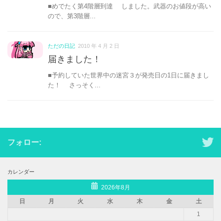
■めでたく第4階層到達 しました。武器のお値段が高い
ので、第3階層...
ただの日記
2010 年 4 月 2 日
届きました！
■予約していた世界中の迷宮３が発売日の1日に届きまし
た！ さっそく...
フォロー:
カレンダー
2026年8月
日
月
火
水
木
金
土
1