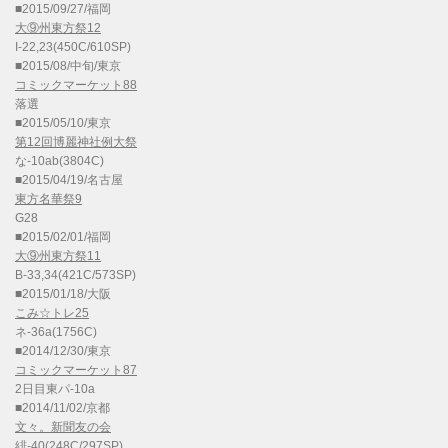
■2015/09/27/福岡
大⑨州東方祭12
I-22,23(450C/610SP)
■2015/08/中旬/東京
コミックマーケット88
落選
■2015/05/10/東京
第12回博麗神社例大祭
な-10ab(3804C)
■2015/04/19/名古屋
東方名華祭9
G28
■2015/02/01/福岡
大⑨州東方祭11
B-33,34(421C/573SP)
■2015/01/18/大阪
こみ☆トレ25
ネ-36a(1756C)
■2014/12/30/東京
コミックマーケット87
2日目東パ-10a
■2014/11/02/京都
文々。新聞友の会
緋-40(248C/297SP)