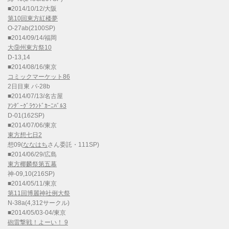
■2014/10/12/大阪
第10回東方紅楼夢
O-27ab(2100SP)
■2014/09/14/福岡
大⑨州東方祭10
D-13,14
■2014/08/16/東京
コミックマーケット86
2日目東 パ-28b
■2014/07/13/名古屋
ｱﾝﾀﾞｰｸﾞﾗｳﾝﾄﾞｶｰﾆﾊﾞﾙ3
D-01(162SP)
■2014/07/06/東京
東方想七日2
想09(
ななはち
さん委託・111SP)
■2014/06/29/広島
東方椰麟祭第五幕
神-09,10(216SP)
■2014/05/11/東京
第11回博麗神社例大祭
N-38a(4,312サークル)
■2014/05/03-04/東京
砲雷撃戦！よーい！ 9