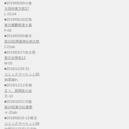
■2019/06/30/小倉
大⑨州東方祭37
L-03,04
■2019/06/16/広島
東方椰麟祭第十幕
F-06
■2019/05/05/東京
第16回博麗神社例大祭
C22ab
■2019/03/17/名古屋
東方名華祭13
M-05
■2018/12/29-31
コミックマーケット95
抽選漏れ
■2018/11/11/京都
文々。新聞友の会
天-10
■2018/10/21/大阪
第14回東方紅楼夢
そ-25ab
■2018/08/10-12/東京
コミックマーケット94
金曜日(1日目) O-59b