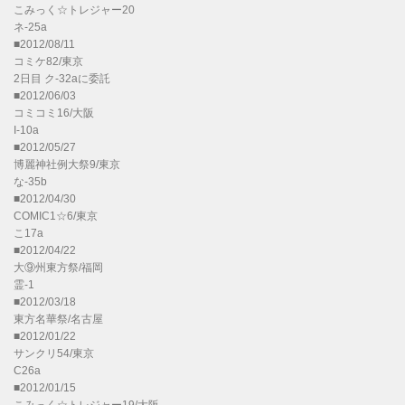
こみっく☆トレジャー20
ネ-25a
■2012/08/11
コミケ82/東京
2日目 ク-32aに委託
■2012/06/03
コミコミ16/大阪
I-10a
■2012/05/27
博麗神社例大祭9/東京
な-35b
■2012/04/30
COMIC1☆6/東京
こ17a
■2012/04/22
大⑨州東方祭/福岡
霊-1
■2012/03/18
東方名華祭/名古屋
■2012/01/22
サンクリ54/東京
C26a
■2012/01/15