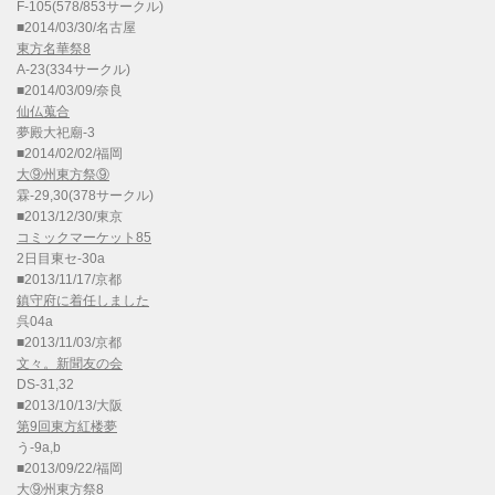
F-105(578/853サークル)
■2014/03/30/名古屋
東方名華祭8
A-23(334サークル)
■2014/03/09/奈良
仙仏蒐合
夢殿大祀廟-3
■2014/02/02/福岡
大⑨州東方祭⑨
霖-29,30(378サークル)
■2013/12/30/東京
コミックマーケット85
2日目東セ-30a
■2013/11/17/京都
鎮守府に着任しました
呉04a
■2013/11/03/京都
文々。新聞友の会
DS-31,32
■2013/10/13/大阪
第9回東方紅楼夢
う-9a,b
■2013/09/22/福岡
大⑨州東方祭8