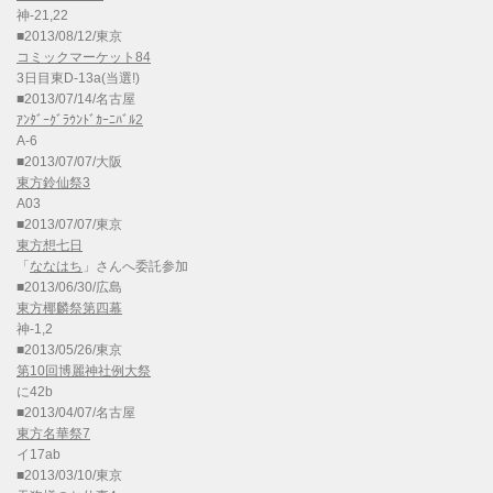
神-21,22
■2013/08/12/東京
コミックマーケット84
3日目東D-13a(当選!)
■2013/07/14/名古屋
ｱﾝﾀﾞｰｸﾞﾗｳﾝﾄﾞｶｰﾆﾊﾞﾙ2
A-6
■2013/07/07/大阪
東方鈴仙祭3
A03
■2013/07/07/東京
東方想七日
「
ななはち
」さんへ委託参加
■2013/06/30/広島
東方椰麟祭第四幕
神-1,2
■2013/05/26/東京
第10回博麗神社例大祭
に42b
■2013/04/07/名古屋
東方名華祭7
イ17ab
■2013/03/10/東京