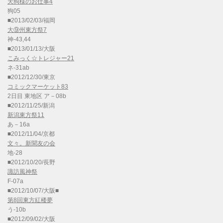
天狗様のお仕事4
狗05
■2013/02/03/福岡
大⑨州東方祭7
神-43,44
■2013/01/13/大阪
こみっく☆トレジャー21
ネ-31ab
■2012/12/30/東京
コミックマーケット83
2日目 東地区 ア－08b
■2012/11/25/新潟
新潟東方祭11
あ－16a
■2012/11/04/京都
文々。新聞友の会
地-28
■2012/10/20/長野
諏訪風神祭
F-07a
■2012/10/07/大阪■
第8回東方紅楼夢
う-10b
■2012/09/02/大阪