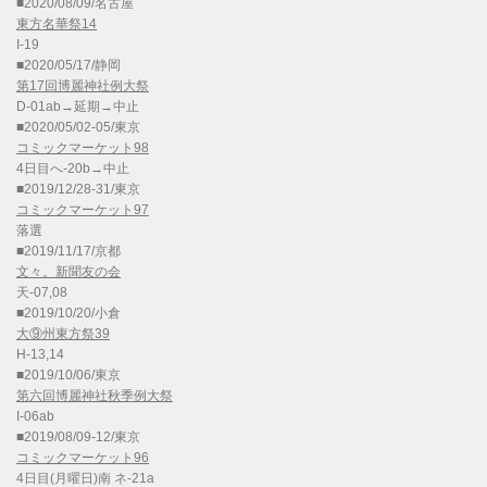
■2020/08/09/名古屋
東方名華祭14
I-19
■2020/05/17/静岡
第17回博麗神社例大祭
D-01ab→延期→中止
■2020/05/02-05/東京
コミックマーケット98
4日目へ-20b→中止
■2019/12/28-31/東京
コミックマーケット97
落選
■2019/11/17/京都
文々。新聞友の会
天-07,08
■2019/10/20/小倉
大⑨州東方祭39
H-13,14
■2019/10/06/東京
第六回博麗神社秋季例大祭
I-06ab
■2019/08/09-12/東京
コミックマーケット96
4日目(月曜日)南 ネ-21a