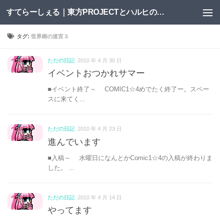
すてらーしぇる｜東方PROJECTとハルヒの二次創作サイト
コンテンツへスキップ
タグ:
世界樹の迷宮３
ただの日記
2010 年 4 月 30 日
イベントおつかれサマー
■イベント終了～ COMIC1☆4めでたく終了ー。スペー
スに来てく...
ただの日記
2010 年 4 月 23 日
進んでいます
■入稿～ 水曜日になんとかComic1☆4の入稿が終わりま
した。 ...
ただの日記
2010 年 4 月 14 日
やってます