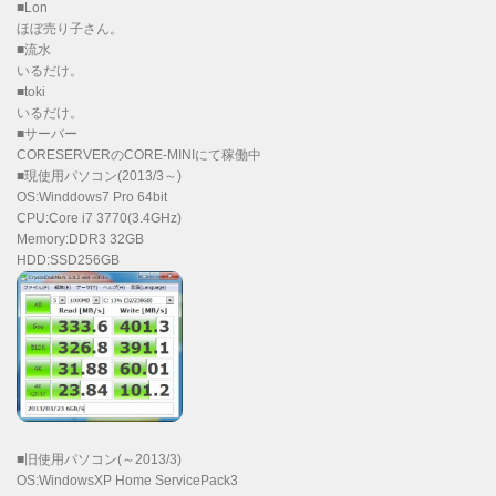
■Lon
ほぼ売り子さん。
■流水
いるだけ。
■toki
いるだけ。
■サーバー
CORESERVERのCORE-MINIにて稼働中
■現使用パソコン(2013/3～)
OS:Winddows7 Pro 64bit
CPU:Core i7 3770(3.4GHz)
Memory:DDR3 32GB
HDD:SSD256GB
■旧使用パソコン(～2013/3)
OS:WindowsXP Home ServicePack3