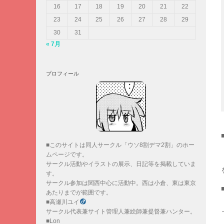
16
17
18
19
20
21
22
23
24
25
26
27
28
29
30
31
« 7月
プロフィール
■このサイトは同人サークル「ウソ8割デマ2割」のホー
ムページです。
サークル活動やイラストの展示、日記等を掲載していま
す。
サークル参加は関西中心に活動中。西は小倉、東は東京
あたりまでが範囲です。
■高瀬川ユイ
サークル代表兼サイト管理人兼絵師兼提督兼ハンター。
■Lon