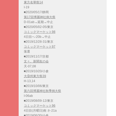
東方名華祭14
I-19
■2020/05/17/静岡
第17回博麗神社例大祭
D-01ab→延期→中止
■2020/05/02-05/東京
コミックマーケット98
4日目へ-20b→中止
■2019/12/28-31/東京
コミックマーケット97
落選
■2019/11/17/京都
文々。新聞友の会
天-07,08
■2019/10/20/小倉
大⑨州東方祭39
H-13,14
■2019/10/06/東京
第六回博麗神社秋季例大祭
I-06ab
■2019/08/09-12/東京
コミックマーケット96
4日目(月曜日)南 ネ-21a
■2019/06/30/小倉