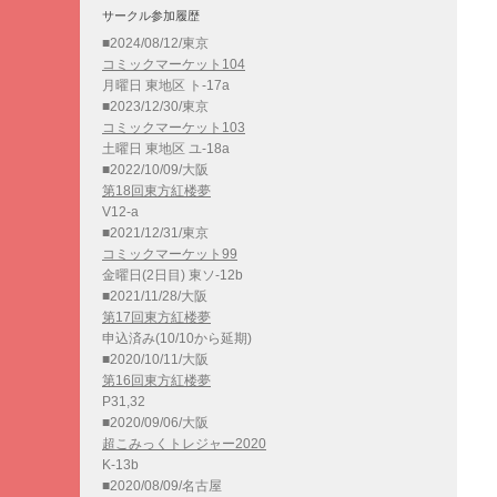
サークル参加履歴
■2024/08/12/東京
コミックマーケット104
月曜日 東地区 ト-17a
■2023/12/30/東京
コミックマーケット103
土曜日 東地区 ユ-18a
■2022/10/09/大阪
第18回東方紅楼夢
V12-a
■2021/12/31/東京
コミックマーケット99
金曜日(2日目) 東ソ-12b
■2021/11/28/大阪
第17回東方紅楼夢
申込済み(10/10から延期)
■2020/10/11/大阪
第16回東方紅楼夢
P31,32
■2020/09/06/大阪
超こみっくトレジャー2020
K-13b
■2020/08/09/名古屋