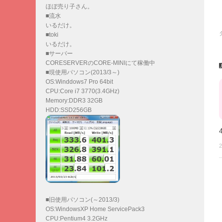
ほぼ売り子さん。
■流水
いるだけ。
■toki
いるだけ。
■サーバー
CORESERVERのCORE-MINIにて稼働中
■現使用パソコン(2013/3～)
OS:Winddows7 Pro 64bit
CPU:Core i7 3770(3.4GHz)
Memory:DDR3 32GB
HDD:SSD256GB
2
■旧使用パソコン(～2013/3)
OS:WindowsXP Home ServicePack3
CPU:Pentium4 3.2GHz