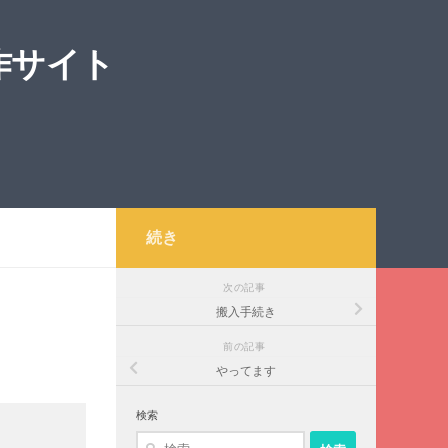
作サイト
続き
次の記事
搬入手続き
前の記事
やってます
検索
検