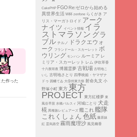
FGO
Re:ゼロから始める
CakePHP
異世界生活
ア
らくがき
W杯
zenfone
アーク
リス・マーガトロイド
イラ
ナイツ
イベント情報
ストマラソン
グラ
ブル
ドラクエウォ
チルノ
ボ
ーク
フランドール・スカーレット
ウリング
ルーミア
レ
モンハン
ミリア・スカーレット
レム
伊吹萃香
古戦場
博麗霊夢
十六夜咲夜
古明地こ
古明地さとり
四季映姫・ヤマザナ
いし
また作った
射命丸文
小
ドゥ
因幡てゐ
大⑨州東方祭
東方
東方
野塚小町
PROJECT
東方紅楼夢
東
犬走
河城にとり
風谷早苗
水橋パルスィ
艦隊
椛
艦これ
異種族レビュアーズ
色紙
これくしょん
藤原妹
霧雨魔理沙
紅
霊烏路空
風見幽香