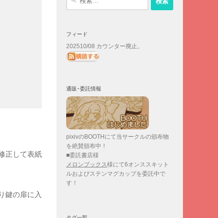
索:
フィード
202510/08 カウンター廃止。
通販･委託情報
pixivのBOOTHにて当サークルの頒布物
を絶賛頒布中！
修正して表紙
■委託書店様
メロンブックス
様にて6オンススキット
ルおよびステンマグカップを委託中で
す！
り鍵の扉に入
タグ一覧