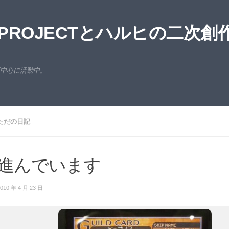
ROJECTとハルヒの二次創
西中心に活動中。
ただの日記
進んでいます
010 年 4 月 23 日