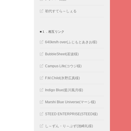
初代すてら～しぇる
■１．相互リンク
640km/h over(ふじもとあきお様)
BubbleSheet(若波様)
Campus Life(コウジ様)
F.M.Child(氷野広真様)
Indigo Blue(藍川風月様)
Marshi Blue Universe(マーシ様)
STEED ENTERPRISE(STEED様)
し～ずん・り～ぶず(池崎礼様)