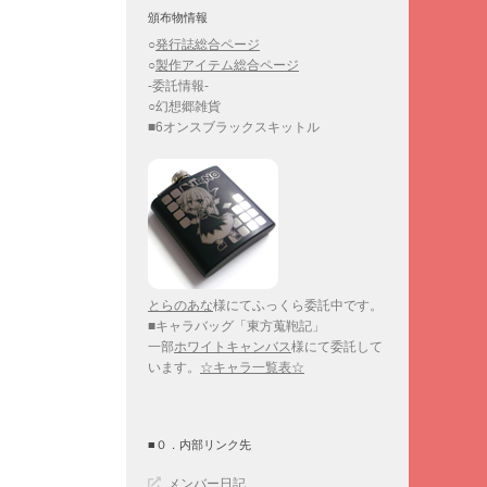
頒布物情報
○
発行誌総合ページ
○
製作アイテム総合ページ
-委託情報-
○幻想郷雑貨
■6オンスブラックスキットル
とらのあな
様にてふっくら委託中です。
■キャラバッグ「東方蒐鞄記」
一部
ホワイトキャンバス
様にて委託して
います。
☆キャラ一覧表☆
■０．内部リンク先
メンバー日記