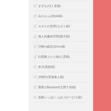
まぜもの(１見様)
みかんらぼ(toki様)
カガミの世界(カガミ様)
個人的趣味空間(紫月様)
川蝉の戯言(shion様)
幻想郷ぶらり旅(八雲様)
朱月(黒獣様)
洋燈印(荒海泰人様)
漆黒のBaselard(九野十弥様)
面舵いっぱいっぱい(けーひろ様)