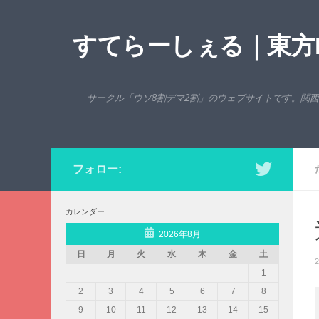
コンテンツへスキップ
すてらーしぇる｜東方P
サークル「ウソ8割デマ2割」のウェブサイトです。関
フォロー:
カレンダー
2026年8月
日
月
火
水
木
金
土
2
1
2
3
4
5
6
7
8
9
10
11
12
13
14
15