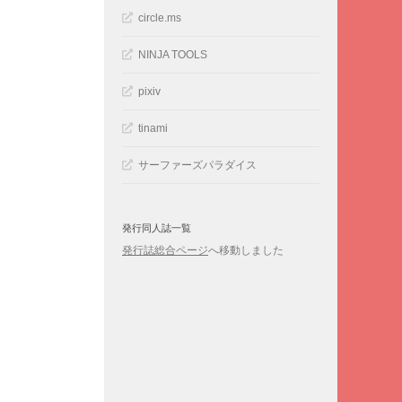
circle.ms
NINJA TOOLS
pixiv
tinami
サーファーズパラダイス
発行同人誌一覧
発行誌総合ページ
へ移動しました