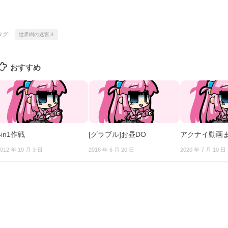
タグ:
世界樹の迷宮３
おすすめ
4in1作戦
[グラブル]お昼DO
アクナイ動画
012 年 10 月 3 日
2016 年 6 月 20 日
2020 年 7 月 10 日