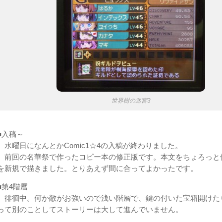
世界樹の迷宮3
■入稿～
水曜日になんとかComic1☆4の入稿が終わりました。
前回の名華祭で作ったコピー本の修正版です。本文をちょろっと
を新規で描きました。とりあえず間に合ってよかったです。
■第4階層
徘徊中。何か敵がお強いので浅い階層で、鍵の付いた宝箱開けた
って別のことしてストーリーは大して進んでいません。