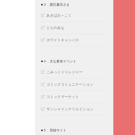
■３．委託書店さま
あきばお～こく
とらのあな
ホワイトキャンバス
■４．主な参加イベント
こみっく☆トレジャー
コミックコミュニケーション
コミックマーケット
サンシャインクリエイション
■５．登録サイト