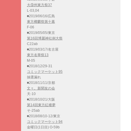
大⑨州東方祭37
L-03,04
■2019/06/16/広島
東方椰麟祭第十幕
F-06
■2019/05/05/東京
第16回博麗神社例大祭
C22ab
■2019/03/17/名古屋
東方名華祭13
M-05
■2018/12/29-31
コミックマーケット95
抽選漏れ
■2018/11/11/京都
文々。新聞友の会
天-10
■2018/10/21/大阪
第14回東方紅楼夢
そ-25ab
■2018/08/10-12/東京
コミックマーケット94
金曜日(1日目) O-59b