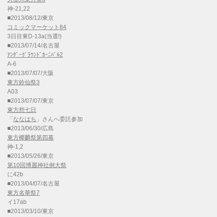
神-21,22
■2013/08/12/東京
コミックマーケット84
3日目東D-13a(当選!)
■2013/07/14/名古屋
ｱﾝﾀﾞｰｸﾞﾗｳﾝﾄﾞｶｰﾆﾊﾞﾙ2
A-6
■2013/07/07/大阪
東方鈴仙祭3
A03
■2013/07/07/東京
東方想七日
「
ななはち
」さんへ委託参加
■2013/06/30/広島
東方椰麟祭第四幕
神-1,2
■2013/05/26/東京
第10回博麗神社例大祭
に42b
■2013/04/07/名古屋
東方名華祭7
イ17ab
■2013/03/10/東京