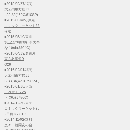
■2015/09/27/福岡
大⑨州東方祭12
I-22,23(450C/610SP)
■2015/08/中旬/東京
コミックマーケット88
落選
■2015/05/10/東京
第12回博麗神社例大祭
な-10ab(3804C)
■2015/04/19/名古屋
東方名華祭9
G28
■2015/02/01/福岡
大⑨州東方祭11
B-33,34(421C/573SP)
■2015/01/18/大阪
こみ☆トレ25
ネ-36a(1756C)
■2014/12/30/東京
コミックマーケット87
2日目東パ-10a
■2014/11/02/京都
文々。新聞友の会