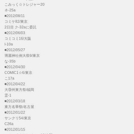
こみっく☆トレジャー20
ネ-25a
■2012/08/11
コミケ82/東京
2日目 ク-32aに委託
■2012/06/03
コミコミ16/大阪
I-10a
■2012/05/27
博麗神社例大祭9/東京
な-35b
■2012/04/30
COMIC1☆6/東京
こ17a
■2012/04/22
大⑨州東方祭/福岡
霊-1
■2012/03/18
東方名華祭/名古屋
■2012/01/22
サンクリ54/東京
C26a
■2012/01/15