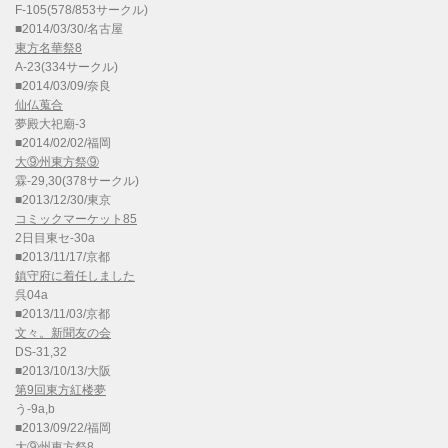
F-105(578/853サークル)
■2014/03/30/名古屋
東方名華祭8
A-23(334サークル)
■2014/03/09/奈良
仙仏蒐合
夢殿大祀廟-3
■2014/02/02/福岡
大⑨州東方祭⑨
霖-29,30(378サークル)
■2013/12/30/東京
コミックマーケット85
2日目東セ-30a
■2013/11/17/京都
鎮守府に着任しました
呉04a
■2013/11/03/京都
文々。新聞友の会
DS-31,32
■2013/10/13/大阪
第9回東方紅楼夢
う-9a,b
■2013/09/22/福岡
大⑨州東方祭8