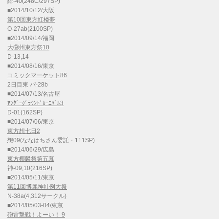
緋-40(248C/297SP)
■2014/10/12/大阪
第10回東方紅楼夢
O-27ab(2100SP)
■2014/09/14/福岡
大⑨州東方祭10
D-13,14
■2014/08/16/東京
コミックマーケット86
2日目東 パ-28b
■2014/07/13/名古屋
ｱﾝﾀﾞｰｸﾞﾗｳﾝﾄﾞｶｰﾆﾊﾞﾙ3
D-01(162SP)
■2014/07/06/東京
東方想七日2
想09(
ななはち
さん委託・111SP)
■2014/06/29/広島
東方椰麟祭第五幕
神-09,10(216SP)
■2014/05/11/東京
第11回博麗神社例大祭
N-38a(4,312サークル)
■2014/05/03-04/東京
砲雷撃戦！よーい！ 9