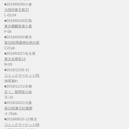
■2019/06/30/小倉
大⑨州東方祭37
L-03,04
■2019/06/16/広島
東方椰麟祭第十幕
F-06
■2019/05/05/東京
第16回博麗神社例大祭
C22ab
■2019/03/17/名古屋
東方名華祭13
M-05
■2018/12/29-31
コミックマーケット95
抽選漏れ
■2018/11/11/京都
文々。新聞友の会
天-10
■2018/10/21/大阪
第14回東方紅楼夢
そ-25ab
■2018/08/10-12/東京
コミックマーケット94