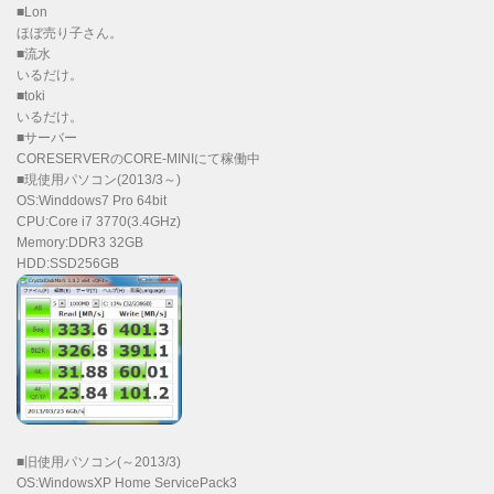
■Lon
ほぼ売り子さん。
■流水
いるだけ。
■toki
いるだけ。
■サーバー
CORESERVERのCORE-MINIにて稼働中
■現使用パソコン(2013/3～)
OS:Winddows7 Pro 64bit
CPU:Core i7 3770(3.4GHz)
Memory:DDR3 32GB
HDD:SSD256GB
■旧使用パソコン(～2013/3)
OS:WindowsXP Home ServicePack3