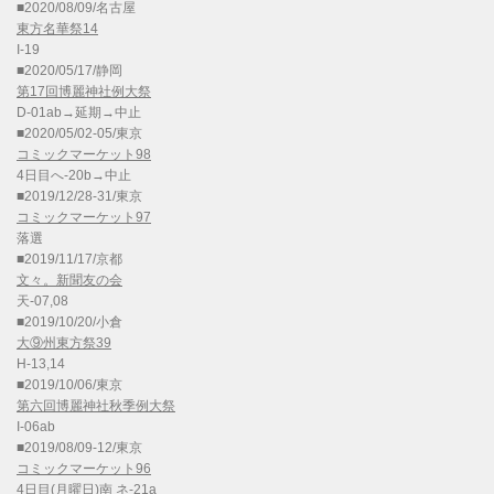
■2020/08/09/名古屋
東方名華祭14
I-19
■2020/05/17/静岡
第17回博麗神社例大祭
D-01ab→延期→中止
■2020/05/02-05/東京
コミックマーケット98
4日目へ-20b→中止
■2019/12/28-31/東京
コミックマーケット97
落選
■2019/11/17/京都
文々。新聞友の会
天-07,08
■2019/10/20/小倉
大⑨州東方祭39
H-13,14
■2019/10/06/東京
第六回博麗神社秋季例大祭
I-06ab
■2019/08/09-12/東京
コミックマーケット96
4日目(月曜日)南 ネ-21a