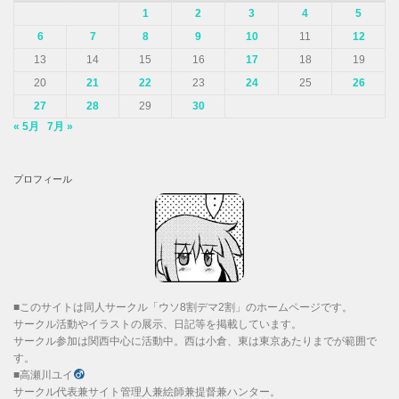
1
2
3
4
5
6
7
8
9
10
11
12
13
14
15
16
17
18
19
20
21
22
23
24
25
26
27
28
29
30
« 5月
7月 »
プロフィール
■このサイトは同人サークル「ウソ8割デマ2割」のホームページです。
サークル活動やイラストの展示、日記等を掲載しています。
サークル参加は関西中心に活動中。西は小倉、東は東京あたりまでが範囲で
す。
■高瀬川ユイ
サークル代表兼サイト管理人兼絵師兼提督兼ハンター。