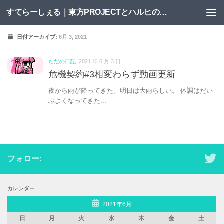
すてらーしぇる｜東方PROJECTとハルヒの二次創作サイト
コンテンツへスキップ
日付アーカイブ:
6月 3, 2021
ただの日記
2021 年 6 月 3 日
危機契約#3相変わらず動画更新
夜から雨が降ってきた。明日は大雨らしい。 体調はだい
ぶよくなってきた...
フォロー:
カレンダー
2021年6月
日
月
火
水
木
金
土