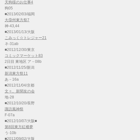
天狗様のお仕事4
狗05
■2013/02/03/福岡
大⑨州東方祭7
神-43,44
■2013/01/13/大阪
こみっく☆トレジャー21
ネ-31ab
■2012/12/30/東京
コミックマーケット83
2日目 東地区 ア－08b
■2012/11/25/新潟
新潟東方祭11
あ－16a
■2012/11/04/京都
文々。新聞友の会
地-28
■2012/10/20/長野
諏訪風神祭
F-07a
■2012/10/07/大阪■
第8回東方紅楼夢
う-10b
■2012/09/02/大阪