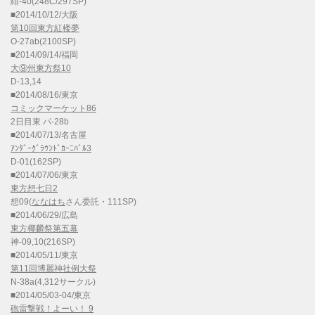
緋-40(248C/297SP)
■2014/10/12/大阪
第10回東方紅楼夢
O-27ab(2100SP)
■2014/09/14/福岡
大⑨州東方祭10
D-13,14
■2014/08/16/東京
コミックマーケット86
2日目東 パ-28b
■2014/07/13/名古屋
ｱﾝﾀﾞｰｸﾞﾗｳﾝﾄﾞｶｰﾆﾊﾞﾙ3
D-01(162SP)
■2014/07/06/東京
東方想七日2
想09(
ななはち
さん委託・111SP)
■2014/06/29/広島
東方椰麟祭第五幕
神-09,10(216SP)
■2014/05/11/東京
第11回博麗神社例大祭
N-38a(4,312サークル)
■2014/05/03-04/東京
砲雷撃戦！よーい！ 9