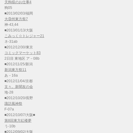
天狗様のお仕事4
狗05
■2013/02/03/福岡
大⑨州東方祭7
神-43,44
■2013/01/13/大阪
こみっく☆トレジャー21
ネ-31ab
■2012/12/30/東京
コミックマーケット83
2日目 東地区 ア－08b
■2012/11/25/新潟
新潟東方祭11
あ－16a
■2012/11/04/京都
文々。新聞友の会
地-28
■2012/10/20/長野
諏訪風神祭
F-07a
■2012/10/07/大阪■
第8回東方紅楼夢
う-10b
■2012/09/02/大阪