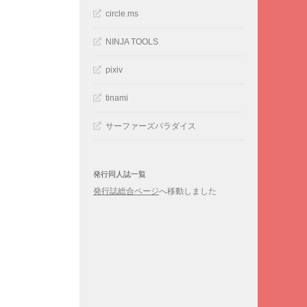
circle.ms
NINJA TOOLS
pixiv
tinami
サーファーズパラダイス
発行同人誌一覧
発行誌総合ページ
へ移動しました