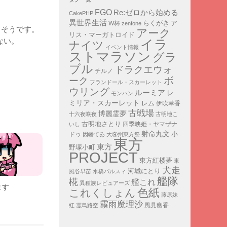
FGO
Re:ゼロから始める
CakePHP
異世界生活
ア
らくがき
W杯
zenfone
るそうです。
アーク
リス・マーガトロイド
ない。
イラ
ナイツ
イベント情報
ストマラソン
グラ
ブル
ドラクエウォ
チルノ
ボ
ーク
フランドール・スカーレット
ウリング
ルーミア
レ
モンハン
ミリア・スカーレット
レム
伊吹萃香
古戦場
博麗霊夢
十六夜咲夜
古明地こ
古明地さとり
四季映姫・ヤマザナ
いし
射命丸文
小
ドゥ
因幡てゐ
大⑨州東方祭
東方
東方
野塚小町
PROJECT
東方紅楼夢
東
犬走
河城にとり
風谷早苗
水橋パルスィ
艦隊
椛
艦これ
異種族レビュアーズ
ます
色紙
これくしょん
藤原妹
霧雨魔理沙
紅
霊烏路空
風見幽香