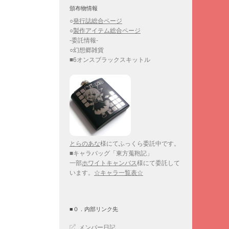
頒布物情報
○
発行誌総合ページ
○
製作アイテム総合ページ
-委託情報-
○幻想郷雑貨
■6オンスブラックスキットル
とらのあな
様にてふっくら委託中です。
■キャラバッグ「東方蒐鞄記」
一部
ホワイトキャンバス
様にて委託して
います。
☆キャラ一覧表☆
■０．内部リンク先
メンバー日記