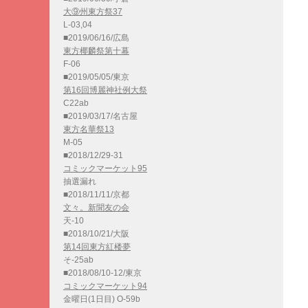
大⑨州東方祭37
L-03,04
■2019/06/16/広島
東方椰麟祭第十幕
F-06
■2019/05/05/東京
第16回博麗神社例大祭
C22ab
■2019/03/17/名古屋
東方名華祭13
M-05
■2018/12/29-31
コミックマーケット95
抽選漏れ
■2018/11/11/京都
文々。新聞友の会
天-10
■2018/10/21/大阪
第14回東方紅楼夢
そ-25ab
■2018/08/10-12/東京
コミックマーケット94
金曜日(1日目) O-59b