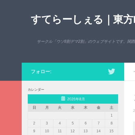
コンテンツへスキップ
すてらーしぇる｜東方P
サークル「ウソ8割デマ2割」のウェブサイトです。関
フォロー:
カレンダー
2026年8月
日
月
火
水
木
金
土
2
1
2
3
4
5
6
7
8
9
10
11
12
13
14
15