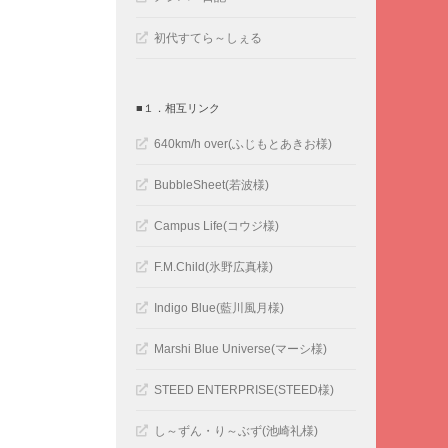
初代すてら～しぇる
■１．相互リンク
640km/h over(ふじもとあきお様)
BubbleSheet(若波様)
Campus Life(コウジ様)
F.M.Child(氷野広真様)
Indigo Blue(藍川風月様)
Marshi Blue Universe(マーシ様)
STEED ENTERPRISE(STEED様)
し～ずん・り～ぶず(池崎礼様)