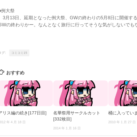
■例大祭
3月13日、延期となった例大祭、GWの終わりの5月8日に開催す
GWの終わりかー。なんとなく旅行に行ってそうな気がしないでも
タグ:
コミコミ15
おすすめ
アリス編の続き[177日目]
名華祭用サークルカット
桶に入ってい
[332枚目]
012 年 4 月 18 日
2010 年 1 月 27 日
2014 年 1 月 16 日