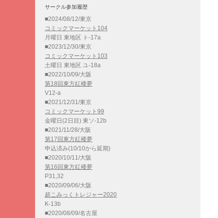
サークル参加履歴
■2024/08/12/東京
コミックマーケット104
月曜日 東地区 ト-17a
■2023/12/30/東京
コミックマーケット103
土曜日 東地区 ユ-18a
■2022/10/09/大阪
第18回東方紅楼夢
V12-a
■2021/12/31/東京
コミックマーケット99
金曜日(2日目) 東ソ-12b
■2021/11/28/大阪
第17回東方紅楼夢
申込済み(10/10から延期)
■2020/10/11/大阪
第16回東方紅楼夢
P31,32
■2020/09/06/大阪
超こみっくトレジャー2020
K-13b
■2020/08/09/名古屋