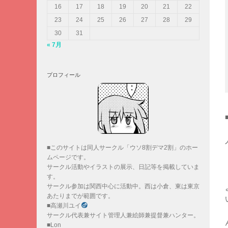
16
17
18
19
20
21
22
23
24
25
26
27
28
29
30
31
« 7月
プロフィール
■このサイトは同人サークル「ウソ8割デマ2割」のホー
ムページです。
サークル活動やイラストの展示、日記等を掲載していま
す。
サークル参加は関西中心に活動中。西は小倉、東は東京
あたりまでが範囲です。
■高瀬川ユイ
サークル代表兼サイト管理人兼絵師兼提督兼ハンター。
■Lon