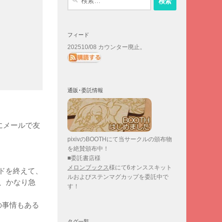
索:
フィード
202510/08 カウンター廃止。
通販･委託情報
にメールで友
pixivのBOOTHにて当サークルの頒布物
を絶賛頒布中！
■委託書店様
メロンブックス
様にて6オンススキット
ドを終えて、
ルおよびステンマグカップを委託中で
、かなり急
す！
の事情もある
タグ一覧