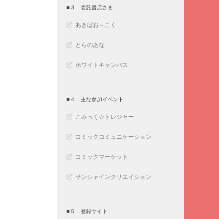
■３．委託書店さま
あきばお～こく
とらのあな
ホワイトキャンバス
■４．主な参加イベント
こみっく☆トレジャー
コミックコミュニケーション
コミックマーケット
サンシャインクリエイション
■５．登録サイト