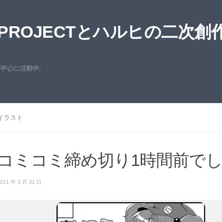
ROJECTとハルヒの二次創
西中心に活動中。
イラスト
コミコミ締め切り1時間前で
011 年 3 月 31 日