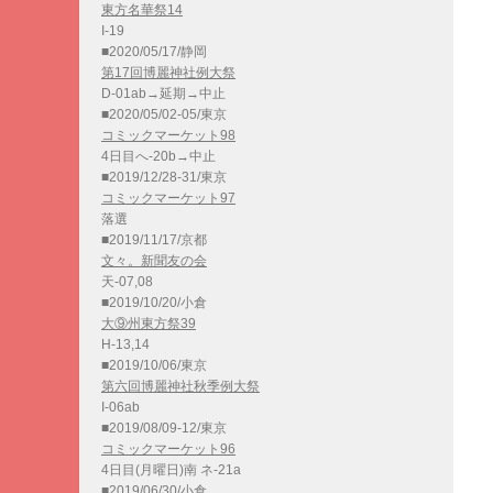
東方名華祭14
I-19
■2020/05/17/静岡
第17回博麗神社例大祭
D-01ab→延期→中止
■2020/05/02-05/東京
コミックマーケット98
4日目へ-20b→中止
■2019/12/28-31/東京
コミックマーケット97
落選
■2019/11/17/京都
文々。新聞友の会
天-07,08
■2019/10/20/小倉
大⑨州東方祭39
H-13,14
■2019/10/06/東京
第六回博麗神社秋季例大祭
I-06ab
■2019/08/09-12/東京
コミックマーケット96
4日目(月曜日)南 ネ-21a
■2019/06/30/小倉