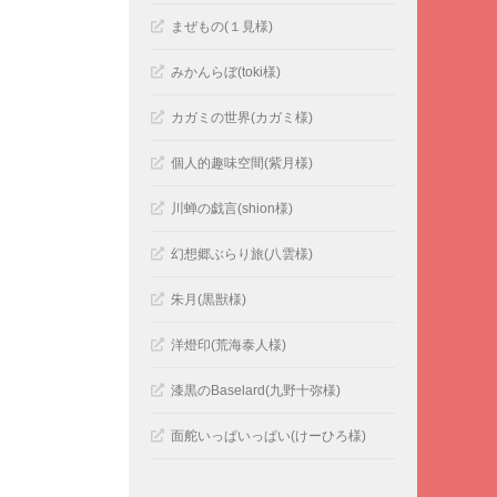
まぜもの(１見様)
みかんらぼ(toki様)
カガミの世界(カガミ様)
個人的趣味空間(紫月様)
川蝉の戯言(shion様)
幻想郷ぶらり旅(八雲様)
朱月(黒獣様)
洋燈印(荒海泰人様)
漆黒のBaselard(九野十弥様)
面舵いっぱいっぱい(けーひろ様)