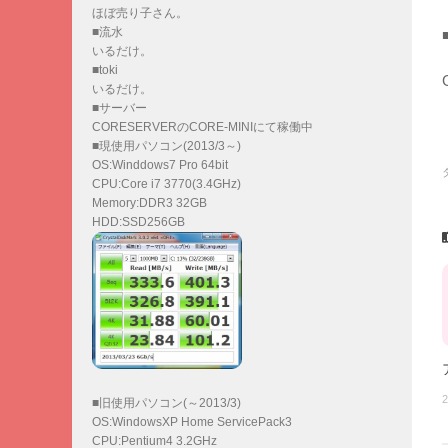
ほぼ売り子さん。
■流水
いるだけ。
■toki
いるだけ。
■サーバー
CORESERVERのCORE-MINIにて稼働中
■現使用パソコン(2013/3～)
OS:Winddows7 Pro 64bit
CPU:Core i7 3770(3.4GHz)
Memory:DDR3 32GB
HDD:SSD256GB
2
■旧使用パソコン(～2013/3)
OS:WindowsXP Home ServicePack3
CPU:Pentium4 3.2GHz