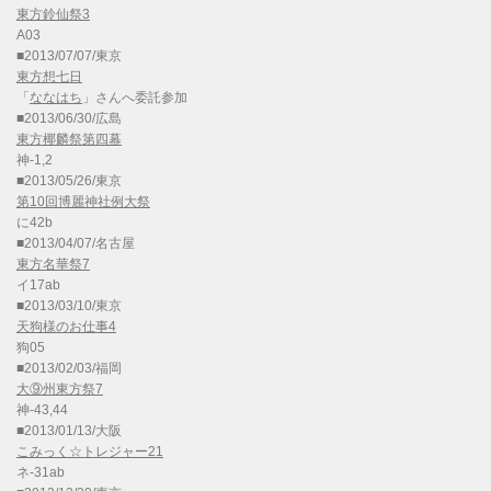
東方鈴仙祭3
A03
■2013/07/07/東京
東方想七日
「
ななはち
」さんへ委託参加
■2013/06/30/広島
東方椰麟祭第四幕
神-1,2
■2013/05/26/東京
第10回博麗神社例大祭
に42b
■2013/04/07/名古屋
東方名華祭7
イ17ab
■2013/03/10/東京
天狗様のお仕事4
狗05
■2013/02/03/福岡
大⑨州東方祭7
神-43,44
■2013/01/13/大阪
こみっく☆トレジャー21
ネ-31ab