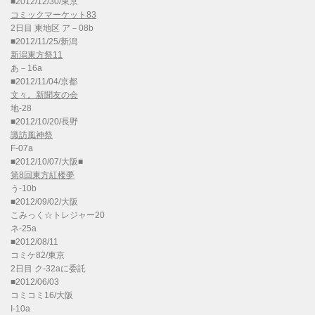
■2012/12/30/東京
コミックマーケット83
2日目 東地区 ア－08b
■2012/11/25/新潟
新潟東方祭11
あ－16a
■2012/11/04/京都
文々。新聞友の会
地-28
■2012/10/20/長野
諏訪風神祭
F-07a
■2012/10/07/大阪■
第8回東方紅楼夢
う-10b
■2012/09/02/大阪
こみっく☆トレジャー20
ネ-25a
■2012/08/11
コミケ82/東京
2日目 ク-32aに委託
■2012/06/03
コミコミ16/大阪
I-10a