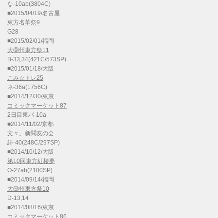
な-10ab(3804C)
■2015/04/19/名古屋
東方名華祭9
G28
■2015/02/01/福岡
大⑨州東方祭11
B-33,34(421C/573SP)
■2015/01/18/大阪
こみ☆トレ25
ネ-36a(1756C)
■2014/12/30/東京
コミックマーケット87
2日目東パ-10a
■2014/11/02/京都
文々。新聞友の会
緋-40(248C/297SP)
■2014/10/12/大阪
第10回東方紅楼夢
O-27ab(2100SP)
■2014/09/14/福岡
大⑨州東方祭10
D-13,14
■2014/08/16/東京
コミックマーケット86