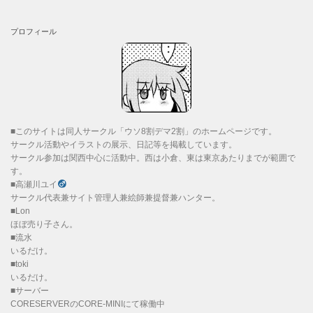
プロフィール
■このサイトは同人サークル「ウソ8割デマ2割」のホームページです。
サークル活動やイラストの展示、日記等を掲載しています。
サークル参加は関西中心に活動中。西は小倉、東は東京あたりまでが範囲で
す。
■高瀬川ユイ
サークル代表兼サイト管理人兼絵師兼提督兼ハンター。
■Lon
ほぼ売り子さん。
■流水
いるだけ。
■toki
いるだけ。
■サーバー
CORESERVERのCORE-MINIにて稼働中