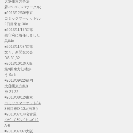
大⑨州東方祭⑨
霖-29,30(378サークル)
■2013/12/30/東京
コミックマーケット85
2日目東セ-30a
■2013/11/17/京都
鎮守府に着任しました
呉04a
■2013/11/03/京都
文々。新聞友の会
DS-31,32
■2013/10/13/大阪
第9回東方紅楼夢
う-9a,b
■2013/09/22/福岡
大⑨州東方祭8
神-21,22
■2013/08/12/東京
コミックマーケット84
3日目東D-13a(当選!)
■2013/07/14/名古屋
ｱﾝﾀﾞｰｸﾞﾗｳﾝﾄﾞｶｰﾆﾊﾞﾙ2
A-6
■2013/07/07/大阪