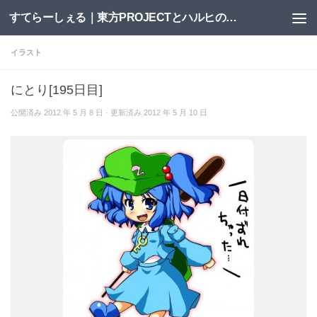
すてらーしぇる｜東方PROJECTとハルヒの二次創作サイト
コンテンツへスキップ
イラスト
にとり[195日目]
公開済み
2012 年 5 月 8 日
· 更新済み
2012 年 5 月 10 日