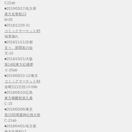
C22ab
■2019/03/17/名古屋
東方名華祭13
M-05
■2018/12/29-31
コミックマーケット95
抽選漏れ
■2018/11/11/京都
文々。新聞友の会
天-10
■2018/10/21/大阪
第14回東方紅楼夢
そ-25ab
■2018/08/10-12/東京
コミックマーケット94
金曜日(1日目) O-59b
■2018/06/10/広島
東方椰麟祭第九幕
C-15
■2018/05/06/東京
第15回博麗神社例大祭
C-21ab
■2018/04/01/名古屋
東方名華祭12