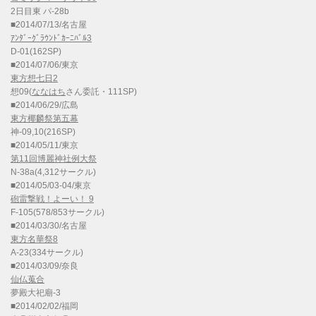
2日目東 パ-28b
■2014/07/13/名古屋
ｱﾝﾀﾞｰｸﾞﾗｳﾝﾄﾞｶｰﾆﾊﾞﾙ3
D-01(162SP)
■2014/07/06/東京
東方想七日2
想09(
ななはち
さん委託・111SP)
■2014/06/29/広島
東方椰麟祭第五幕
神-09,10(216SP)
■2014/05/11/東京
第11回博麗神社例大祭
N-38a(4,312サークル)
■2014/05/03-04/東京
砲雷撃戦！よーい！ 9
F-105(578/853サークル)
■2014/03/30/名古屋
東方名華祭8
A-23(334サークル)
■2014/03/09/奈良
仙仏蒐合
夢殿大祀廟-3
■2014/02/02/福岡