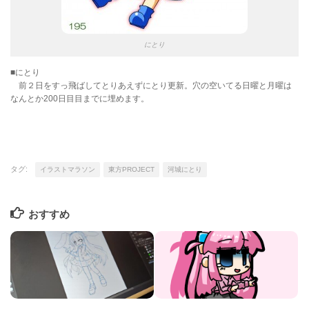
にとり
■にとり
前２日をすっ飛ばしてとりあえずにとり更新。穴の空いてる日曜と月曜は
なんとか200日目目までに埋めます。
タグ:
イラストマラソン
東方PROJECT
河城にとり
おすすめ