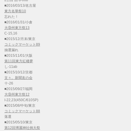
2日目 西 d-06b
■2016/03/13/名古屋
東方名華祭10
忘れた！
■2016/01/31/小倉
大⑨州東方祭13
C-15,16
■2015/12/月末/東京
コミックマーケット89
抽選漏れ
■2015/11/01/大阪
第11回東方紅楼夢
し-11ab
■2015/10/12/京都
文々。新聞友の会
十-26
■2015/09/27/福岡
大⑨州東方祭12
I-22,23(450C/610SP)
■2015/08/中旬/東京
コミックマーケット88
落選
■2015/05/10/東京
第12回博麗神社例大祭