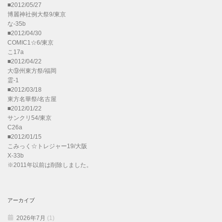
■2012/05/27
博麗神社例大祭9/東京
な-35b
■2012/04/30
COMIC1☆6/東京
こ17a
■2012/04/22
大⑨州東方祭/福岡
霊-1
■2012/03/18
東方名華祭/名古屋
■2012/01/22
サンクリ54/東京
C26a
■2012/01/15
こみっく☆トレジャー19/大阪
X-33b
※2011年以前は削除しました。
アーカイブ
2026年7月
(1)