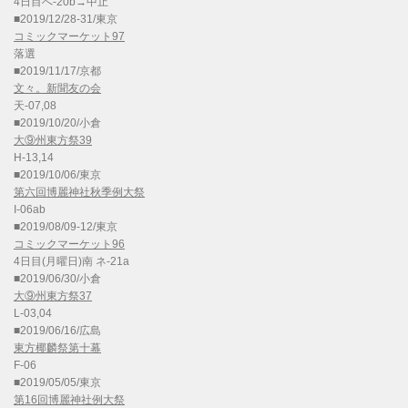
4日目へ-20b→中止
■2019/12/28-31/東京
コミックマーケット97
落選
■2019/11/17/京都
文々。新聞友の会
天-07,08
■2019/10/20/小倉
大⑨州東方祭39
H-13,14
■2019/10/06/東京
第六回博麗神社秋季例大祭
I-06ab
■2019/08/09-12/東京
コミックマーケット96
4日目(月曜日)南 ネ-21a
■2019/06/30/小倉
大⑨州東方祭37
L-03,04
■2019/06/16/広島
東方椰麟祭第十幕
F-06
■2019/05/05/東京
第16回博麗神社例大祭