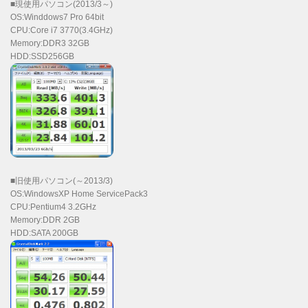
■現使用パソコン(2013/3～)
OS:Winddows7 Pro 64bit
CPU:Core i7 3770(3.4GHz)
Memory:DDR3 32GB
HDD:SSD256GB
■旧使用パソコン(～2013/3)
OS:WindowsXP Home ServicePack3
CPU:Pentium4 3.2GHz
Memory:DDR 2GB
HDD:SATA 200GB