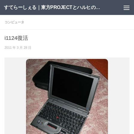
すてらーしぇる｜東方PROJECTとハルヒの二次創作サイト
コンテンツへスキップ
コンピュータ
i1124復活
2011 年 3 月 28 日