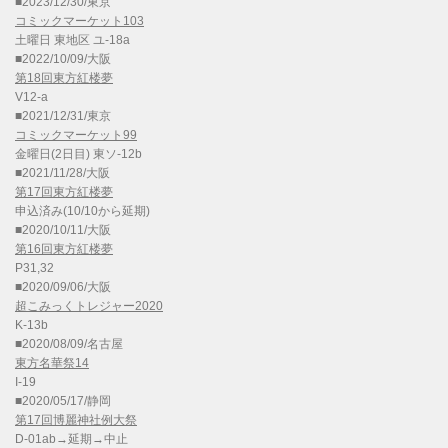
■2023/12/30/東京
コミックマーケット103
土曜日 東地区 ユ-18a
■2022/10/09/大阪
第18回東方紅楼夢
V12-a
■2021/12/31/東京
コミックマーケット99
金曜日(2日目) 東ソ-12b
■2021/11/28/大阪
第17回東方紅楼夢
申込済み(10/10から延期)
■2020/10/11/大阪
第16回東方紅楼夢
P31,32
■2020/09/06/大阪
超こみっくトレジャー2020
K-13b
■2020/08/09/名古屋
東方名華祭14
I-19
■2020/05/17/静岡
第17回博麗神社例大祭
D-01ab→延期→中止