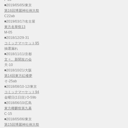
■2019/05/05/東京
第16回博麗神社例大祭
C22ab
■2019/03/17/名古屋
東方名華祭13
M-05
■2018/12/29-31
コミックマーケット95
抽選漏れ
■2018/11/11/京都
文々。新聞友の会
天-10
■2018/10/21/大阪
第14回東方紅楼夢
そ-25ab
■2018/08/10-12/東京
コミックマーケット94
金曜日(1日目) O-59b
■2018/06/10/広島
東方椰麟祭第九幕
C-15
■2018/05/06/東京
第15回博麗神社例大祭