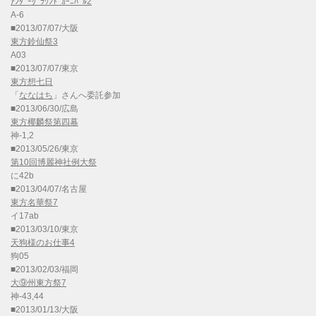
ｱﾝﾀﾞｰｸﾞﾗｳﾝﾄﾞｶｰﾆﾊﾞﾙ2
A-6
■2013/07/07/大阪
東方鈴仙祭3
A03
■2013/07/07/東京
東方想七日
「
ななはち
」さんへ委託参加
■2013/06/30/広島
東方椰麟祭第四幕
神-1,2
■2013/05/26/東京
第10回博麗神社例大祭
に42b
■2013/04/07/名古屋
東方名華祭7
イ17ab
■2013/03/10/東京
天狗様のお仕事4
狗05
■2013/02/03/福岡
大⑨州東方祭7
神-43,44
■2013/01/13/大阪