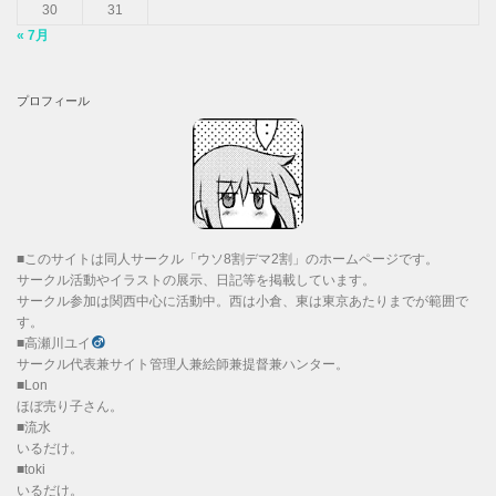
30
31
« 7月
プロフィール
■このサイトは同人サークル「ウソ8割デマ2割」のホームページです。
サークル活動やイラストの展示、日記等を掲載しています。
サークル参加は関西中心に活動中。西は小倉、東は東京あたりまでが範囲で
す。
■高瀬川ユイ
サークル代表兼サイト管理人兼絵師兼提督兼ハンター。
■Lon
ほぼ売り子さん。
■流水
いるだけ。
■toki
いるだけ。