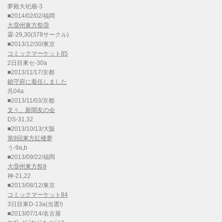
夢殿大祀廟-3
■2014/02/02/福岡
大⑨州東方祭⑨
霖-29,30(378サークル)
■2013/12/30/東京
コミックマーケット85
2日目東セ-30a
■2013/11/17/京都
鎮守府に着任しました
呉04a
■2013/11/03/京都
文々。新聞友の会
DS-31,32
■2013/10/13/大阪
第9回東方紅楼夢
う-9a,b
■2013/09/22/福岡
大⑨州東方祭8
神-21,22
■2013/08/12/東京
コミックマーケット84
3日目東D-13a(当選!)
■2013/07/14/名古屋