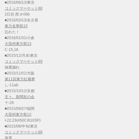
■2016/08/13/東京
コミックマーケット90
2日目 西 d-06b
■2016/03/13/名古屋
東方名華祭10
忘れた！
■2016/01/31/小倉
大⑨州東方祭13
C-15,16
■2015/12/月末/東京
コミックマーケット89
抽選漏れ
■2015/11/01/大阪
第11回東方紅楼夢
し-11ab
■2015/10/12/京都
文々。新聞友の会
十-26
■2015/09/27/福岡
大⑨州東方祭12
I-22,23(450C/610SP)
■2015/08/中旬/東京
コミックマーケット88
落選