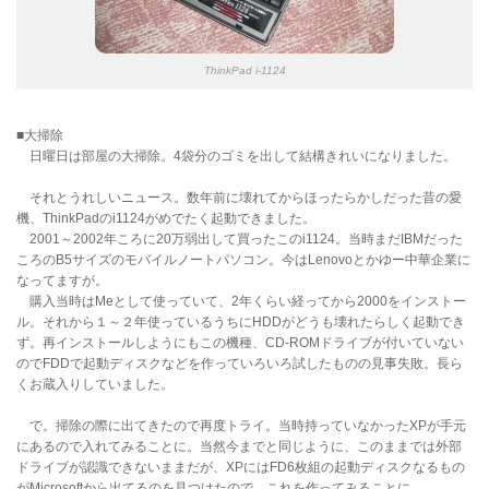
ThinkPad i-1124
■大掃除
日曜日は部屋の大掃除。4袋分のゴミを出して結構きれいになりました。
それとうれしいニュース。数年前に壊れてからほったらかしだった昔の愛
機、ThinkPadのi1124がめでたく起動できました。
2001～2002年ころに20万弱出して買ったこのi1124。当時まだIBMだった
ころのB5サイズのモバイルノートパソコン。今はLenovoとかゆー中華企業に
なってますが。
購入当時はMeとして使っていて、2年くらい経ってから2000をインストー
ル。それから１～２年使っているうちにHDDがどうも壊れたらしく起動でき
ず。再インストールしようにもこの機種、CD-ROMドライブが付いていない
のでFDDで起動ディスクなどを作っていろいろ試したものの見事失敗。長ら
くお蔵入りしていました。
で。掃除の際に出てきたので再度トライ。当時持っていなかったXPが手元
にあるので入れてみることに。当然今までと同じように、このままでは外部
ドライブが認識できないままだが、XPにはFD6枚組の起動ディスクなるもの
がMicrosoftから出てるのを見つけたので、これを作ってみることに。