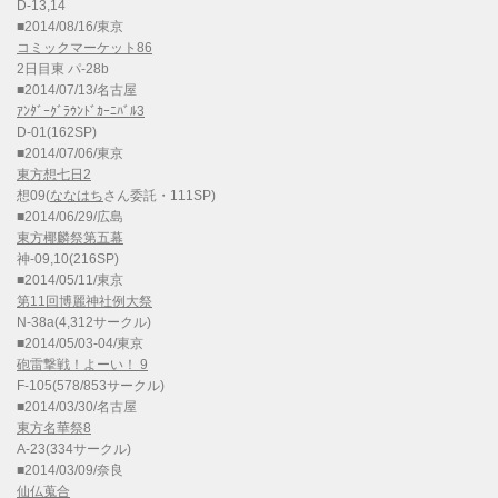
D-13,14
■2014/08/16/東京
コミックマーケット86
2日目東 パ-28b
■2014/07/13/名古屋
ｱﾝﾀﾞｰｸﾞﾗｳﾝﾄﾞｶｰﾆﾊﾞﾙ3
D-01(162SP)
■2014/07/06/東京
東方想七日2
想09(
ななはち
さん委託・111SP)
■2014/06/29/広島
東方椰麟祭第五幕
神-09,10(216SP)
■2014/05/11/東京
第11回博麗神社例大祭
N-38a(4,312サークル)
■2014/05/03-04/東京
砲雷撃戦！よーい！ 9
F-105(578/853サークル)
■2014/03/30/名古屋
東方名華祭8
A-23(334サークル)
■2014/03/09/奈良
仙仏蒐合