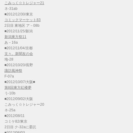
こみっく☆トレジャー21
ネ-31ab
■2012/12/30/東京
コミックマーケット83
2日目 東地区 ア－08b
■2012/11/25/新潟
新潟東方祭11
あ－16a
■2012/11/04/京都
文々。新聞友の会
地-28
■2012/10/20/長野
諏訪風神祭
F-07a
■2012/10/07/大阪■
第8回東方紅楼夢
う-10b
■2012/09/02/大阪
こみっく☆トレジャー20
ネ-25a
■2012/08/11
コミケ82/東京
2日目 ク-32aに委託
■2012/06/03