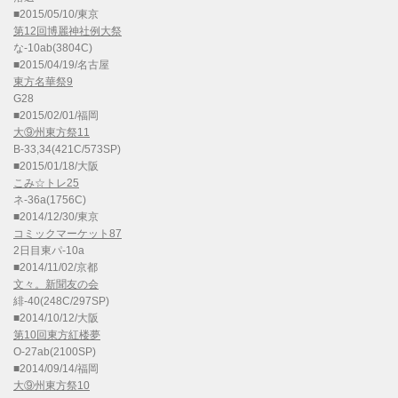
■2015/05/10/東京
第12回博麗神社例大祭
な-10ab(3804C)
■2015/04/19/名古屋
東方名華祭9
G28
■2015/02/01/福岡
大⑨州東方祭11
B-33,34(421C/573SP)
■2015/01/18/大阪
こみ☆トレ25
ネ-36a(1756C)
■2014/12/30/東京
コミックマーケット87
2日目東パ-10a
■2014/11/02/京都
文々。新聞友の会
緋-40(248C/297SP)
■2014/10/12/大阪
第10回東方紅楼夢
O-27ab(2100SP)
■2014/09/14/福岡
大⑨州東方祭10