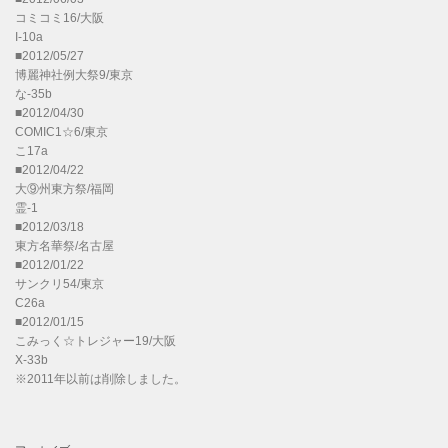
コミコミ16/大阪
I-10a
■2012/05/27
博麗神社例大祭9/東京
な-35b
■2012/04/30
COMIC1☆6/東京
こ17a
■2012/04/22
大⑨州東方祭/福岡
霊-1
■2012/03/18
東方名華祭/名古屋
■2012/01/22
サンクリ54/東京
C26a
■2012/01/15
こみっく☆トレジャー19/大阪
X-33b
※2011年以前は削除しました。