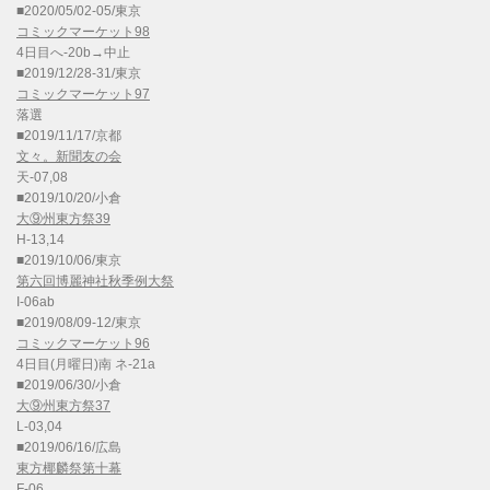
■2020/05/02-05/東京
コミックマーケット98
4日目へ-20b→中止
■2019/12/28-31/東京
コミックマーケット97
落選
■2019/11/17/京都
文々。新聞友の会
天-07,08
■2019/10/20/小倉
大⑨州東方祭39
H-13,14
■2019/10/06/東京
第六回博麗神社秋季例大祭
I-06ab
■2019/08/09-12/東京
コミックマーケット96
4日目(月曜日)南 ネ-21a
■2019/06/30/小倉
大⑨州東方祭37
L-03,04
■2019/06/16/広島
東方椰麟祭第十幕
F-06