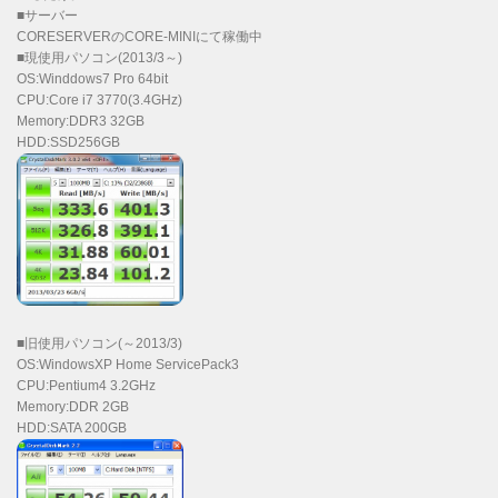
■サーバー
CORESERVERのCORE-MINIにて稼働中
■現使用パソコン(2013/3～)
OS:Winddows7 Pro 64bit
CPU:Core i7 3770(3.4GHz)
Memory:DDR3 32GB
HDD:SSD256GB
■旧使用パソコン(～2013/3)
OS:WindowsXP Home ServicePack3
CPU:Pentium4 3.2GHz
Memory:DDR 2GB
HDD:SATA 200GB