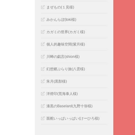
まぜもの(１見様)
みかんらぼ(toki様)
カガミの世界(カガミ様)
個人的趣味空間(紫月様)
川蝉の戯言(shion様)
幻想郷ぶらり旅(八雲様)
朱月(黒獣様)
洋燈印(荒海泰人様)
漆黒のBaselard(九野十弥様)
面舵いっぱいっぱい(けーひろ様)