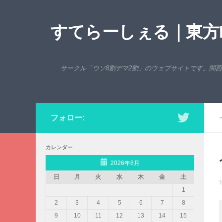
コンテンツへスキップ
すてらーしぇる｜東方P
サークル「ウソ8割デマ2割」のウェブサイトです。関
フォロー:
カレンダー
2026年8月
日
月
火
水
木
金
土
1
2
3
4
5
6
7
8
9
10
11
12
13
14
15