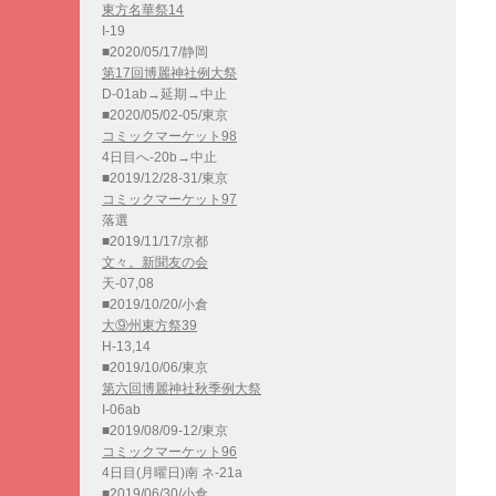
東方名華祭14
I-19
■2020/05/17/静岡
第17回博麗神社例大祭
D-01ab→延期→中止
■2020/05/02-05/東京
コミックマーケット98
4日目へ-20b→中止
■2019/12/28-31/東京
コミックマーケット97
落選
■2019/11/17/京都
文々。新聞友の会
天-07,08
■2019/10/20/小倉
大⑨州東方祭39
H-13,14
■2019/10/06/東京
第六回博麗神社秋季例大祭
I-06ab
■2019/08/09-12/東京
コミックマーケット96
4日目(月曜日)南 ネ-21a
■2019/06/30/小倉