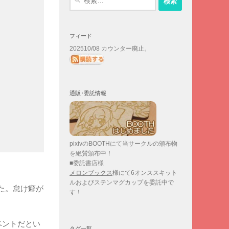
索:
フィード
202510/08 カウンター廃止。
通販･委託情報
pixivのBOOTHにて当サークルの頒布物
を絶賛頒布中！
■委託書店様
メロンブックス
様にて6オンススキット
ルおよびステンマグカップを委託中で
た。怠け癖が
す！
ベントだとい
タグ一覧