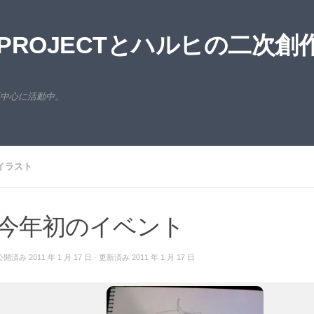
ROJECTとハルヒの二次創
西中心に活動中。
イラスト
今年初のイベント
公開済み
2011 年 1 月 17 日
· 更新済み
2011 年 1 月 17 日