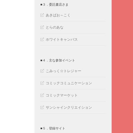
■３．委託書店さま
あきばお～こく
とらのあな
ホワイトキャンバス
■４．主な参加イベント
こみっく☆トレジャー
コミックコミュニケーション
コミックマーケット
サンシャインクリエイション
■５．登録サイト