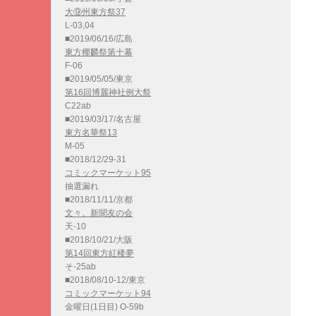
大⑨州東方祭37
L-03,04
■2019/06/16/広島
東方椰麟祭第十幕
F-06
■2019/05/05/東京
第16回博麗神社例大祭
C22ab
■2019/03/17/名古屋
東方名華祭13
M-05
■2018/12/29-31
コミックマーケット95
抽選漏れ
■2018/11/11/京都
文々。新聞友の会
天-10
■2018/10/21/大阪
第14回東方紅楼夢
そ-25ab
■2018/08/10-12/東京
コミックマーケット94
金曜日(1日目) O-59b