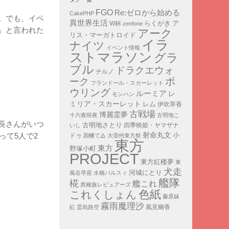
FGO
Re:ゼロから始める
CakePHP
。でも、イベ
異世界生活
ア
らくがき
W杯
zenfone
」と言われた
アーク
リス・マーガトロイド
イラ
ナイツ
イベント情報
ストマラソン
グラ
ブル
ドラクエウォ
チルノ
ボ
ーク
フランドール・スカーレット
ウリング
ルーミア
レ
モンハン
ミリア・スカーレット
レム
伊吹萃香
古戦場
博麗霊夢
十六夜咲夜
古明地こ
長さんがいつ
古明地さとり
四季映姫・ヤマザナ
いし
射命丸文
小
って5人で2
ドゥ
因幡てゐ
大⑨州東方祭
東方
東方
野塚小町
PROJECT
東方紅楼夢
東
犬走
河城にとり
風谷早苗
水橋パルスィ
艦隊
椛
艦これ
異種族レビュアーズ
色紙
これくしょん
藤原妹
霧雨魔理沙
紅
霊烏路空
風見幽香