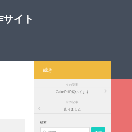
作サイト
続き
次の記事
CakePHP続いてます
前の記事
直りました
検索
検