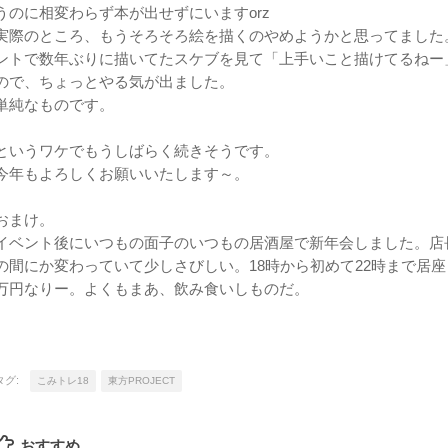
うのに相変わらず本が出せずにいますorz
実際のところ、もうそろそろ絵を描くのやめようかと思ってました
ントで数年ぶりに描いてたスケブを見て「上手いこと描けてるねー
ので、ちょっとやる気が出ました。
単純なものです。
というワケでもうしばらく続きそうです。
今年もよろしくお願いいたします～。
おまけ。
イベント後にいつもの面子のいつもの居酒屋で新年会しました。店
の間にか変わっていて少しさびしい。18時から初めて22時まで居座
万円なりー。よくもまあ、飲み食いしものだ。
タグ:
こみトレ18
東方PROJECT
おすすめ