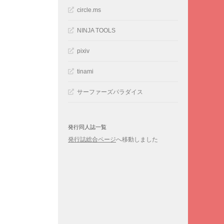
circle.ms
NINJA TOOLS
pixiv
tinami
サーファーズパラダイス
発行同人誌一覧
発行誌総合ページ
へ移動しました