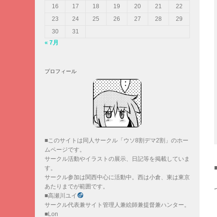
16
17
18
19
20
21
22
23
24
25
26
27
28
29
30
31
« 7月
プロフィール
■このサイトは同人サークル「ウソ8割デマ2割」のホー
ムページです。
サークル活動やイラストの展示、日記等を掲載していま
す。
サークル参加は関西中心に活動中。西は小倉、東は東京
あたりまでが範囲です。
■高瀬川ユイ
サークル代表兼サイト管理人兼絵師兼提督兼ハンター。
■Lon