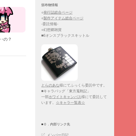
頒布物情報
○
発行誌総合ページ
○
製作アイテム総合ページ
-委託情報-
○幻想郷雑貨
■6オンスブラックスキットル
･･の？
とらのあな
様にてふっくら委託中です。
■キャラバッグ「東方蒐鞄記」
一部
ホワイトキャンバス
様にて委託して
います。
☆キャラ一覧表☆
■０．内部リンク先
メンバー日記