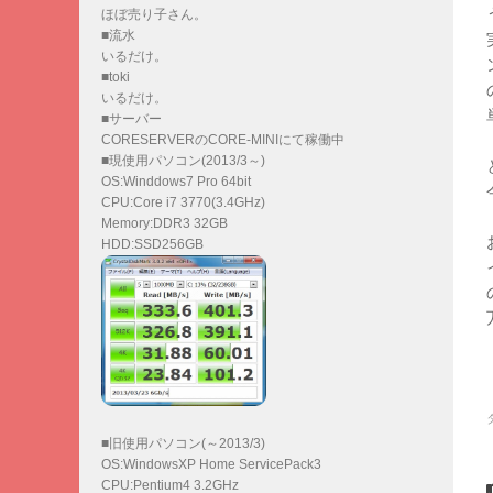
ほぼ売り子さん。
■流水
いるだけ。
■toki
いるだけ。
■サーバー
CORESERVERのCORE-MINIにて稼働中
■現使用パソコン(2013/3～)
OS:Winddows7 Pro 64bit
CPU:Core i7 3770(3.4GHz)
Memory:DDR3 32GB
HDD:SSD256GB
■旧使用パソコン(～2013/3)
OS:WindowsXP Home ServicePack3
CPU:Pentium4 3.2GHz