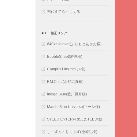
初代すてら～しぇる
■１．相互リンク
640km/h over(ふじもとあきお様)
BubbleSheet(若波様)
Campus Life(コウジ様)
F.M.Child(氷野広真様)
Indigo Blue(藍川風月様)
Marshi Blue Universe(マーシ様)
STEED ENTERPRISE(STEED様)
し～ずん・り～ぶず(池崎礼様)