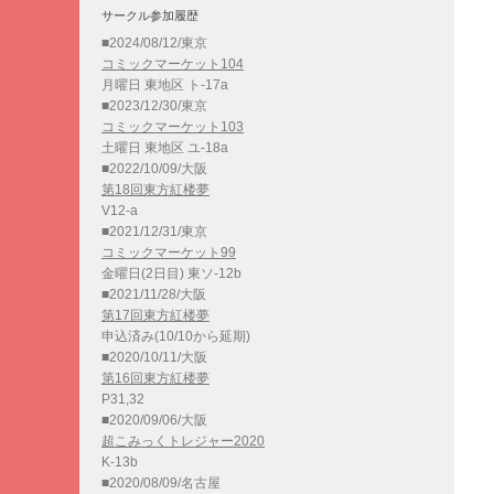
サークル参加履歴
■2024/08/12/東京
コミックマーケット104
月曜日 東地区 ト-17a
■2023/12/30/東京
コミックマーケット103
土曜日 東地区 ユ-18a
■2022/10/09/大阪
第18回東方紅楼夢
V12-a
■2021/12/31/東京
コミックマーケット99
金曜日(2日目) 東ソ-12b
■2021/11/28/大阪
第17回東方紅楼夢
申込済み(10/10から延期)
■2020/10/11/大阪
第16回東方紅楼夢
P31,32
■2020/09/06/大阪
超こみっくトレジャー2020
K-13b
■2020/08/09/名古屋