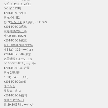
ｱﾝﾀﾞｰｸﾞﾗｳﾝﾄﾞｶｰﾆﾊﾞﾙ3
D-01(162SP)
■2014/07/06/東京
東方想七日2
想09(
ななはち
さん委託・111SP)
■2014/06/29/広島
東方椰麟祭第五幕
神-09,10(216SP)
■2014/05/11/東京
第11回博麗神社例大祭
N-38a(4,312サークル)
■2014/05/03-04/東京
砲雷撃戦！よーい！ 9
F-105(578/853サークル)
■2014/03/30/名古屋
東方名華祭8
A-23(334サークル)
■2014/03/09/奈良
仙仏蒐合
夢殿大祀廟-3
■2014/02/02/福岡
大⑨州東方祭⑨
霖-29,30(378サークル)