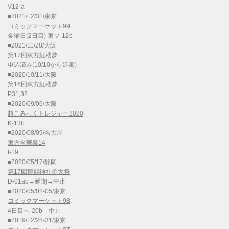
V12-a
■2021/12/31/東京
コミックマーケット99
金曜日(2日目) 東ソ-12b
■2021/11/28/大阪
第17回東方紅楼夢
申込済み(10/10から延期)
■2020/10/11/大阪
第16回東方紅楼夢
P31,32
■2020/09/06/大阪
超こみっくトレジャー2020
K-13b
■2020/08/09/名古屋
東方名華祭14
I-19
■2020/05/17/静岡
第17回博麗神社例大祭
D-01ab→延期→中止
■2020/05/02-05/東京
コミックマーケット98
4日目へ-20b→中止
■2019/12/28-31/東京