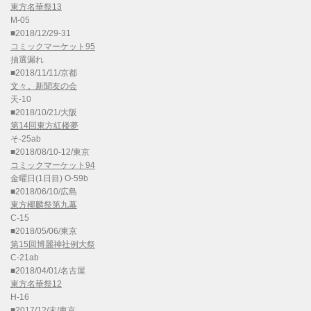
東方名華祭13
M-05
■2018/12/29-31
コミックマーケット95
抽選漏れ
■2018/11/11/京都
文々。新聞友の会
天-10
■2018/10/21/大阪
第14回東方紅楼夢
そ-25ab
■2018/08/10-12/東京
コミックマーケット94
金曜日(1日目) O-59b
■2018/06/10/広島
東方椰麟祭第九幕
C-15
■2018/05/06/東京
第15回博麗神社例大祭
C-21ab
■2018/04/01/名古屋
東方名華祭12
H-16
■2017/12/末/東京