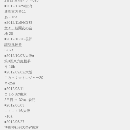
2日目 東地区 ア－08b
■2012/11/25/新潟
新潟東方祭11
あ－16a
■2012/11/04/京都
文々。新聞友の会
地-28
■2012/10/20/長野
諏訪風神祭
F-07a
■2012/10/07/大阪■
第8回東方紅楼夢
う-10b
■2012/09/02/大阪
こみっく☆トレジャー20
ネ-25a
■2012/08/11
コミケ82/東京
2日目 ク-32aに委託
■2012/06/03
コミコミ16/大阪
I-10a
■2012/05/27
博麗神社例大祭9/東京