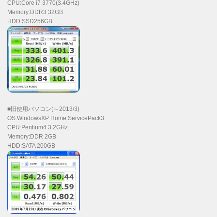
CPU:Core i7 3770(3.4GHz)
Memory:DDR3 32GB
HDD:SSD256GB
■旧使用パソコン(～2013/3)
OS:WindowsXP Home ServicePack3
CPU:Pentium4 3.2GHz
Memory:DDR 2GB
HDD:SATA 200GB