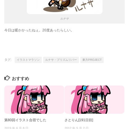
ルナサ
今日は暖かかったねぇ。20度あったらしい。
タグ:
イラストマラソン
ルナサ・プリズムリバー
東方PROJECT
おすすめ
第80回イラスト合宿でした
さとりん[191日目]
2019 年 6 月 8 日
2012 年 5 月 2 日