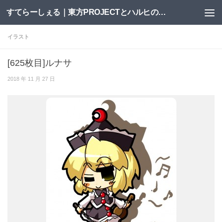
すてらーしぇる｜東方PROJECTとハルヒの二次創作サイト
コンテンツへスキップ
イラスト
[625枚目]ルナサ
2018 年 11 月 27 日