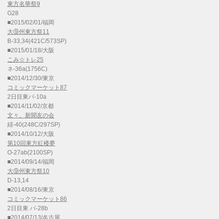
東方名華祭9
G28
■2015/02/01/福岡
大⑨州東方祭11
B-33,34(421C/573SP)
■2015/01/18/大阪
こみ☆トレ25
ネ-36a(1756C)
■2014/12/30/東京
コミックマーケット87
2日目東パ-10a
■2014/11/02/京都
文々。新聞友の会
緋-40(248C/297SP)
■2014/10/12/大阪
第10回東方紅楼夢
O-27ab(2100SP)
■2014/09/14/福岡
大⑨州東方祭10
D-13,14
■2014/08/16/東京
コミックマーケット86
2日目東 パ-28b
■2014/07/13/名古屋