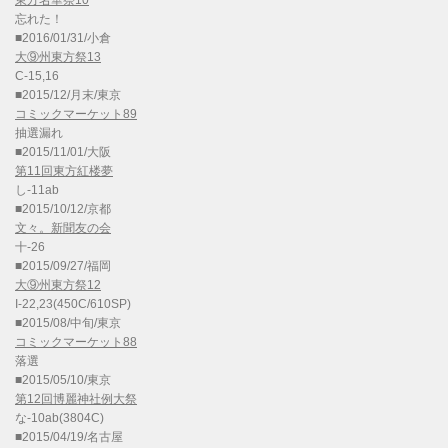
東方名華祭10
忘れた！
■2016/01/31/小倉
大⑨州東方祭13
C-15,16
■2015/12/月末/東京
コミックマーケット89
抽選漏れ
■2015/11/01/大阪
第11回東方紅楼夢
し-11ab
■2015/10/12/京都
文々。新聞友の会
十-26
■2015/09/27/福岡
大⑨州東方祭12
I-22,23(450C/610SP)
■2015/08/中旬/東京
コミックマーケット88
落選
■2015/05/10/東京
第12回博麗神社例大祭
な-10ab(3804C)
■2015/04/19/名古屋