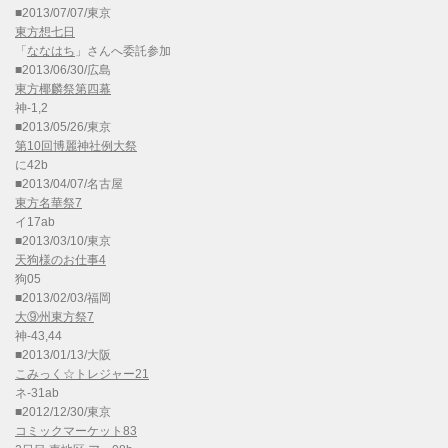
■2013/07/07/東京
東方想七日
「
ななはち
」さんへ委託参加
■2013/06/30/広島
東方椰麟祭第四幕
神-1,2
■2013/05/26/東京
第10回博麗神社例大祭
に42b
■2013/04/07/名古屋
東方名華祭7
イ17ab
■2013/03/10/東京
天狗様のお仕事4
狗05
■2013/02/03/福岡
大⑨州東方祭7
神-43,44
■2013/01/13/大阪
こみっく☆トレジャー21
ネ-31ab
■2012/12/30/東京
コミックマーケット83