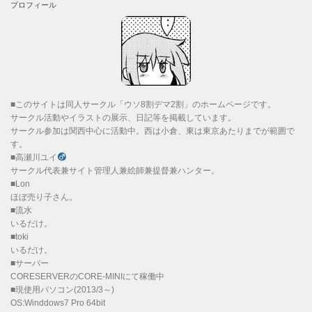
プロフィール
■このサイトは同人サークル「ウソ8割デマ2割」のホームページです。
サークル活動やイラストの展示、日記等を掲載しています。
サークル参加は関西中心に活動中。西は小倉、東は東京あたりまでが範囲で
す。
■高瀬川ユイ
サークル代表兼サイト管理人兼絵師兼提督兼ハンター。
■Lon
ほぼ売り子さん。
■流水
いるだけ。
■toki
いるだけ。
■サーバー
CORESERVERのCORE-MINIにて稼働中
■現使用パソコン(2013/3～)
OS:Winddows7 Pro 64bit