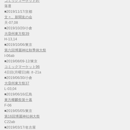
コミックマーケット97
落選
■2019/11/17/京都
文々。新聞友の会
天-07,08
■2019/10/20/小倉
大⑨州東方祭39
H-13,14
■2019/10/06/東京
第六回博麗神社秋季例大祭
I-06ab
■2019/08/09-12/東京
コミックマーケット96
4日目(月曜日)南 ネ-21a
■2019/06/30/小倉
大⑨州東方祭37
L-03,04
■2019/06/16/広島
東方椰麟祭第十幕
F-06
■2019/05/05/東京
第16回博麗神社例大祭
C22ab
■2019/03/17/名古屋