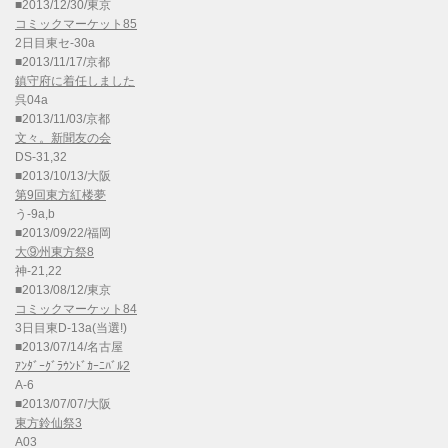
■2013/12/30/東京
コミックマーケット85
2日目東セ-30a
■2013/11/17/京都
鎮守府に着任しました
呉04a
■2013/11/03/京都
文々。新聞友の会
DS-31,32
■2013/10/13/大阪
第9回東方紅楼夢
う-9a,b
■2013/09/22/福岡
大⑨州東方祭8
神-21,22
■2013/08/12/東京
コミックマーケット84
3日目東D-13a(当選!)
■2013/07/14/名古屋
ｱﾝﾀﾞｰｸﾞﾗｳﾝﾄﾞｶｰﾆﾊﾞﾙ2
A-6
■2013/07/07/大阪
東方鈴仙祭3
A03