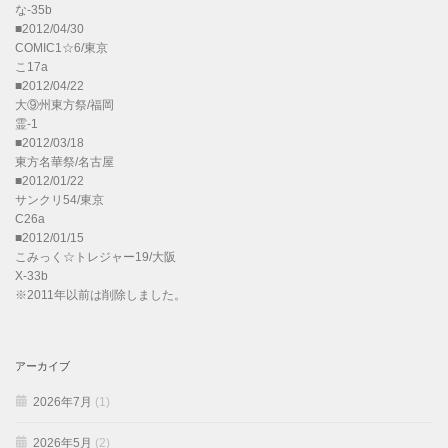
な-35b
■2012/04/30
COMIC1☆6/東京
こ17a
■2012/04/22
大⑨州東方祭/福岡
霊-1
■2012/03/18
東方名華祭/名古屋
■2012/01/22
サンクリ54/東京
C26a
■2012/01/15
こみっく☆トレジャー19/大阪
X-33b
※2011年以前は削除しました。
アーカイブ
2026年7月
(1)
2026年5月
(2)