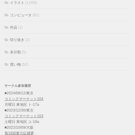
イラスト
(1,058)
コンピュータ
(81)
作品
(1)
切り抜き
(2)
未分類
(5)
買い物
(52)
サークル参加履歴
■2024/08/12/東京
コミックマーケット104
月曜日 東地区 ト-17a
■2023/12/30/東京
コミックマーケット103
土曜日 東地区 ユ-18a
■2022/10/09/大阪
第18回東方紅楼夢