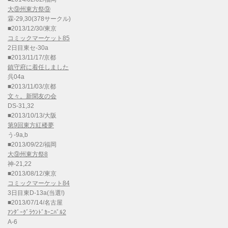
大⑨州東方祭⑨
霖-29,30(378サークル)
■2013/12/30/東京
コミックマーケット85
2日目東セ-30a
■2013/11/17/京都
鎮守府に着任しました
呉04a
■2013/11/03/京都
文々。新聞友の会
DS-31,32
■2013/10/13/大阪
第9回東方紅楼夢
う-9a,b
■2013/09/22/福岡
大⑨州東方祭8
神-21,22
■2013/08/12/東京
コミックマーケット84
3日目東D-13a(当選!)
■2013/07/14/名古屋
ｱﾝﾀﾞｰｸﾞﾗｳﾝﾄﾞｶｰﾆﾊﾞﾙ2
A-6