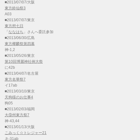
■2013/07/07/大阪
東方鈴仙祭3
A03
■2013/07/07/東京
東方想七日
「
ななはち
」さんへ委託参加
■2013/06/30/広島
東方椰麟祭第四幕
神-1,2
■2013/05/26/東京
第10回博麗神社例大祭
に42b
■2013/04/07/名古屋
東方名華祭7
イ17ab
■2013/03/10/東京
天狗様のお仕事4
狗05
■2013/02/03/福岡
大⑨州東方祭7
神-43,44
■2013/01/13/大阪
こみっく☆トレジャー21
ネ-31ab