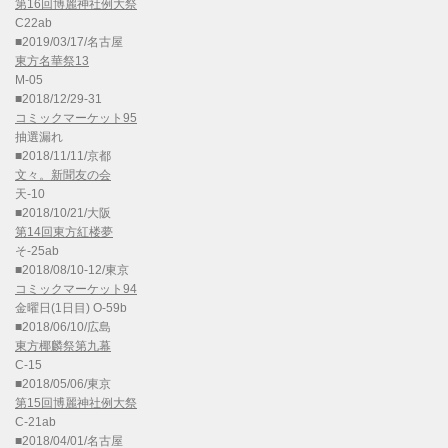
第16回博麗神社例大祭
C22ab
■2019/03/17/名古屋
東方名華祭13
M-05
■2018/12/29-31
コミックマーケット95
抽選漏れ
■2018/11/11/京都
文々。新聞友の会
天-10
■2018/10/21/大阪
第14回東方紅楼夢
そ-25ab
■2018/08/10-12/東京
コミックマーケット94
金曜日(1日目) O-59b
■2018/06/10/広島
東方椰麟祭第九幕
C-15
■2018/05/06/東京
第15回博麗神社例大祭
C-21ab
■2018/04/01/名古屋