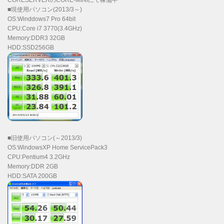
■現使用パソコン(2013/3～)
OS:Winddows7 Pro 64bit
CPU:Core i7 3770(3.4GHz)
Memory:DDR3 32GB
HDD:SSD256GB
■旧使用パソコン(～2013/3)
OS:WindowsXP Home ServicePack3
CPU:Pentium4 3.2GHz
Memory:DDR 2GB
HDD:SATA 200GB