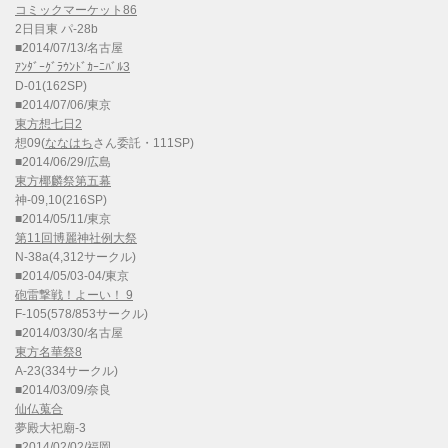
コミックマーケット86
2日目東 パ-28b
■2014/07/13/名古屋
ｱﾝﾀﾞｰｸﾞﾗｳﾝﾄﾞｶｰﾆﾊﾞﾙ3
D-01(162SP)
■2014/07/06/東京
東方想七日2
想09(
ななはち
さん委託・111SP)
■2014/06/29/広島
東方椰麟祭第五幕
神-09,10(216SP)
■2014/05/11/東京
第11回博麗神社例大祭
N-38a(4,312サークル)
■2014/05/03-04/東京
砲雷撃戦！よーい！ 9
F-105(578/853サークル)
■2014/03/30/名古屋
東方名華祭8
A-23(334サークル)
■2014/03/09/奈良
仙仏蒐合
夢殿大祀廟-3
■2014/02/02/福岡