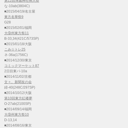
第12回博麗神社例大祭
な-10ab(3804C)
■2015/04/19/名古屋
東方名華祭9
G28
■2015/02/01/福岡
大⑨州東方祭11
B-33,34(421C/573SP)
■2015/01/18/大阪
こみ☆トレ25
ネ-36a(1756C)
■2014/12/30/東京
コミックマーケット87
2日目東パ-10a
■2014/11/02/京都
文々。新聞友の会
緋-40(248C/297SP)
■2014/10/12/大阪
第10回東方紅楼夢
O-27ab(2100SP)
■2014/09/14/福岡
大⑨州東方祭10
D-13,14
■2014/08/16/東京