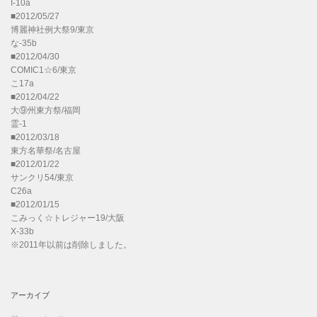
I-10a
■2012/05/27
博麗神社例大祭9/東京
な-35b
■2012/04/30
COMIC1☆6/東京
こ17a
■2012/04/22
大⑨州東方祭/福岡
霊-1
■2012/03/18
東方名華祭/名古屋
■2012/01/22
サンクリ54/東京
C26a
■2012/01/15
こみっく☆トレジャー19/大阪
X-33b
※2011年以前は削除しました。
アーカイブ