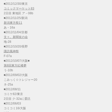
■2012/12/30/東京
コミックマーケット83
2日目 東地区 ア－08b
■2012/11/25/新潟
新潟東方祭11
あ－16a
■2012/11/04/京都
文々。新聞友の会
地-28
■2012/10/20/長野
諏訪風神祭
F-07a
■2012/10/07/大阪■
第8回東方紅楼夢
う-10b
■2012/09/02/大阪
こみっく☆トレジャー20
ネ-25a
■2012/08/11
コミケ82/東京
2日目 ク-32aに委託
■2012/06/03
コミコミ16/大阪