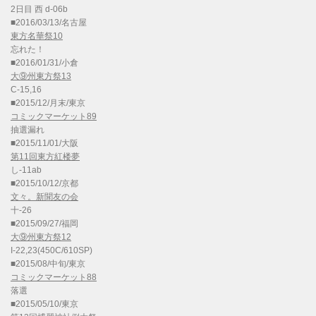
2日目 西 d-06b
■2016/03/13/名古屋
東方名華祭10
忘れた！
■2016/01/31/小倉
大⑨州東方祭13
C-15,16
■2015/12/月末/東京
コミックマーケット89
抽選漏れ
■2015/11/01/大阪
第11回東方紅楼夢
し-11ab
■2015/10/12/京都
文々。新聞友の会
十-26
■2015/09/27/福岡
大⑨州東方祭12
I-22,23(450C/610SP)
■2015/08/中旬/東京
コミックマーケット88
落選
■2015/05/10/東京