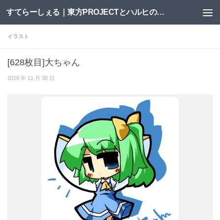
すてらーしぇる｜東方PROJECTとハルヒの二次創作サイト
コンテンツへスキップ
イラスト
[628枚目]大ちゃん
2018 年 11 月 30 日