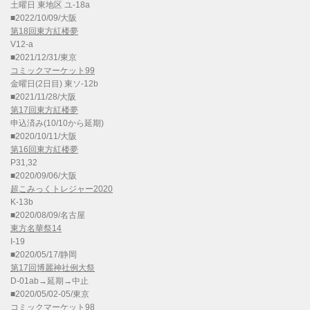
土曜日 東地区 ユ-18a
■2022/10/09/大阪
第18回東方紅楼夢
V12-a
■2021/12/31/東京
コミックマーケット99
金曜日(2日目) 東ソ-12b
■2021/11/28/大阪
第17回東方紅楼夢
申込済み(10/10から延期)
■2020/10/11/大阪
第16回東方紅楼夢
P31,32
■2020/09/06/大阪
超こみっくトレジャー2020
K-13b
■2020/08/09/名古屋
東方名華祭14
I-19
■2020/05/17/静岡
第17回博麗神社例大祭
D-01ab→延期→中止
■2020/05/02-05/東京
コミックマーケット98