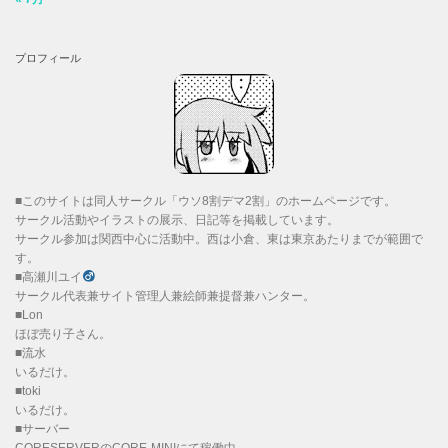
プロフィール
■このサイトは同人サークル「ウソ8割デマ2割」のホームページです。
サークル活動やイラストの展示、日記等を掲載しています。
サークル参加は関西中心に活動中。西は小倉、東は東京あたりまでが範囲で
す。
■高瀬川ユイ
サークル代表兼サイト管理人兼絵師兼提督兼ハンター。
■Lon
ほぼ売り子さん。
■流水
いるだけ。
■toki
いるだけ。
■サーバー
CORESERVERのCORE-MINIにて稼働中