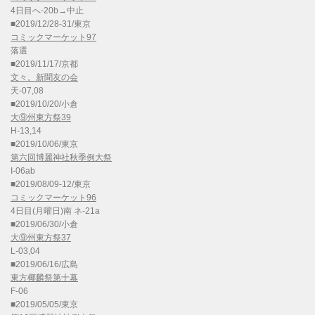
4日目へ-20b→中止
■2019/12/28-31/東京
コミックマーケット97
落選
■2019/11/17/京都
文々。新聞友の会
天-07,08
■2019/10/20/小倉
大⑨州東方祭39
H-13,14
■2019/10/06/東京
第六回博麗神社秋季例大祭
I-06ab
■2019/08/09-12/東京
コミックマーケット96
4日目(月曜日)南 ネ-21a
■2019/06/30/小倉
大⑨州東方祭37
L-03,04
■2019/06/16/広島
東方椰麟祭第十幕
F-06
■2019/05/05/東京