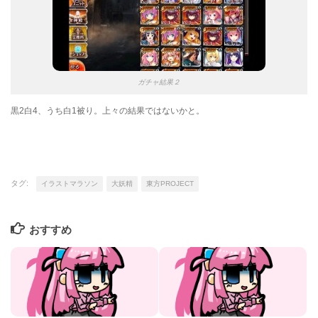
ガチャ結果２
黒2白4、うち白1被り。上々の結果ではないかと。
タグ:
イラストマラソン
大妖精
東方PROJECT
おすすめ