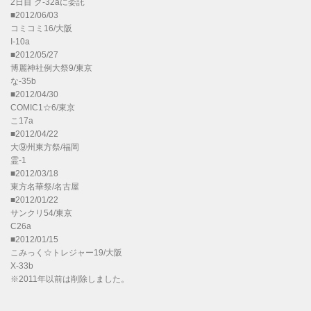
2日目 ク-32aに委託
■2012/06/03
コミコミ16/大阪
I-10a
■2012/05/27
博麗神社例大祭9/東京
な-35b
■2012/04/30
COMIC1☆6/東京
こ17a
■2012/04/22
大⑨州東方祭/福岡
霊-1
■2012/03/18
東方名華祭/名古屋
■2012/01/22
サンクリ54/東京
C26a
■2012/01/15
こみっく☆トレジャー19/大阪
X-33b
※2011年以前は削除しました。