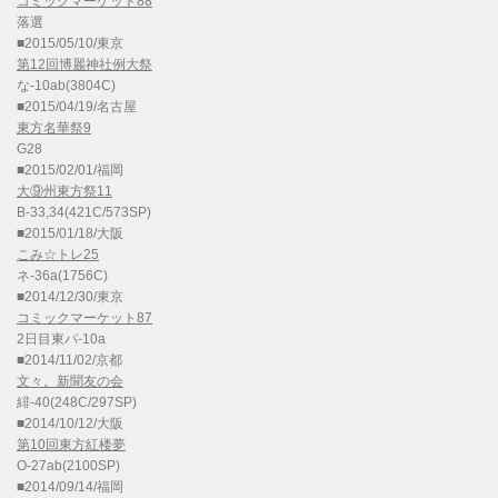
コミックマーケット88
落選
■2015/05/10/東京
第12回博麗神社例大祭
な-10ab(3804C)
■2015/04/19/名古屋
東方名華祭9
G28
■2015/02/01/福岡
大⑨州東方祭11
B-33,34(421C/573SP)
■2015/01/18/大阪
こみ☆トレ25
ネ-36a(1756C)
■2014/12/30/東京
コミックマーケット87
2日目東パ-10a
■2014/11/02/京都
文々。新聞友の会
緋-40(248C/297SP)
■2014/10/12/大阪
第10回東方紅楼夢
O-27ab(2100SP)
■2014/09/14/福岡