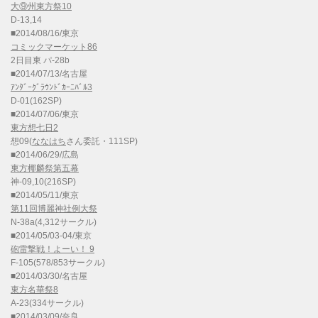
大⑨州東方祭10
D-13,14
■2014/08/16/東京
コミックマーケット86
2日目東 パ-28b
■2014/07/13/名古屋
ｱﾝﾀﾞｰｸﾞﾗｳﾝﾄﾞｶｰﾆﾊﾞﾙ3
D-01(162SP)
■2014/07/06/東京
東方想七日2
想09(
ななはち
さん委託・111SP)
■2014/06/29/広島
東方椰麟祭第五幕
神-09,10(216SP)
■2014/05/11/東京
第11回博麗神社例大祭
N-38a(4,312サークル)
■2014/05/03-04/東京
砲雷撃戦！よーい！ 9
F-105(578/853サークル)
■2014/03/30/名古屋
東方名華祭8
A-23(334サークル)
■2014/03/09/奈良