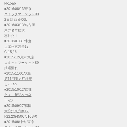
N-15ab
■2016/08/13/東京
コミックマーケット90
2日目 西 d-06b
■2016/03/13/名古屋
東方名華祭10
忘れた！
■2016/01/31/小倉
大⑨州東方祭13
C-15,16
■2015/12/月末/東京
コミックマーケット89
抽選漏れ
■2015/11/01/大阪
第11回東方紅楼夢
し-11ab
■2015/10/12/京都
文々。新聞友の会
十-26
■2015/09/27/福岡
大⑨州東方祭12
I-22,23(450C/610SP)
■2015/08/中旬/東京