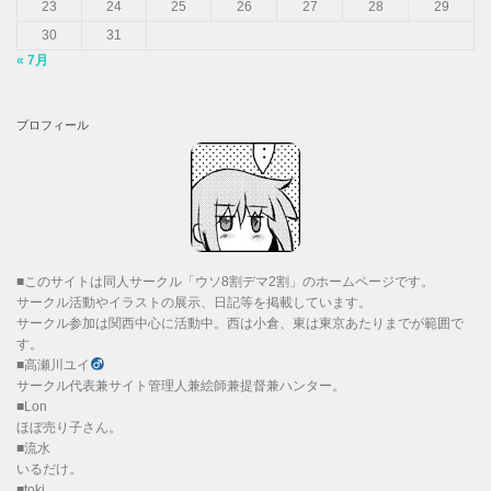
23
24
25
26
27
28
29
30
31
« 7月
プロフィール
■このサイトは同人サークル「ウソ8割デマ2割」のホームページです。
サークル活動やイラストの展示、日記等を掲載しています。
サークル参加は関西中心に活動中。西は小倉、東は東京あたりまでが範囲で
す。
■高瀬川ユイ
サークル代表兼サイト管理人兼絵師兼提督兼ハンター。
■Lon
ほぼ売り子さん。
■流水
いるだけ。
■toki