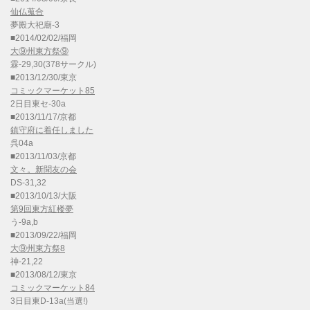
仙仏蒐合
夢殿大祀廟-3
■2014/02/02/福岡
大⑨州東方祭⑨
霖-29,30(378サークル)
■2013/12/30/東京
コミックマーケット85
2日目東セ-30a
■2013/11/17/京都
鎮守府に着任しました
呉04a
■2013/11/03/京都
文々。新聞友の会
DS-31,32
■2013/10/13/大阪
第9回東方紅楼夢
う-9a,b
■2013/09/22/福岡
大⑨州東方祭8
神-21,22
■2013/08/12/東京
コミックマーケット84
3日目東D-13a(当選!)