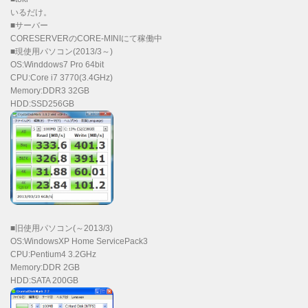
いるだけ。
■サーバー
CORESERVERのCORE-MINIにて稼働中
■現使用パソコン(2013/3～)
OS:Winddows7 Pro 64bit
CPU:Core i7 3770(3.4GHz)
Memory:DDR3 32GB
HDD:SSD256GB
■旧使用パソコン(～2013/3)
OS:WindowsXP Home ServicePack3
CPU:Pentium4 3.2GHz
Memory:DDR 2GB
HDD:SATA 200GB