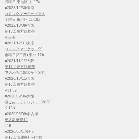
月曜日 東地区 ト-17a
■2023/12/30/東京
コミックマーケット103
土曜日 東地区 ユ-18a
■2022/10/09/大阪
第18回東方紅楼夢
V12-a
■2021/12/31/東京
コミックマーケット99
金曜日(2日目) 東ソ-12b
■2021/11/28/大阪
第17回東方紅楼夢
申込済み(10/10から延期)
■2020/10/11/大阪
第16回東方紅楼夢
P31,32
■2020/09/06/大阪
超こみっくトレジャー2020
K-13b
■2020/08/09/名古屋
東方名華祭14
I-19
■2020/05/17/静岡
第17回博麗神社例大祭