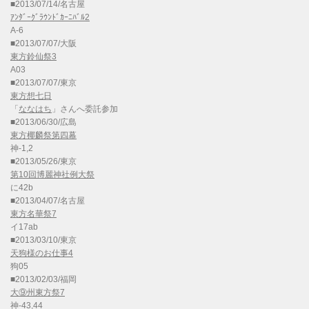
■2013/07/14/名古屋
ｱﾝﾀﾞｰｸﾞﾗｳﾝﾄﾞｶｰﾆﾊﾞﾙ2
A-6
■2013/07/07/大阪
東方鈴仙祭3
A03
■2013/07/07/東京
東方想七日
「
ななはち
」さんへ委託参加
■2013/06/30/広島
東方椰麟祭第四幕
神-1,2
■2013/05/26/東京
第10回博麗神社例大祭
に42b
■2013/04/07/名古屋
東方名華祭7
イ17ab
■2013/03/10/東京
天狗様のお仕事4
狗05
■2013/02/03/福岡
大⑨州東方祭7
神-43,44