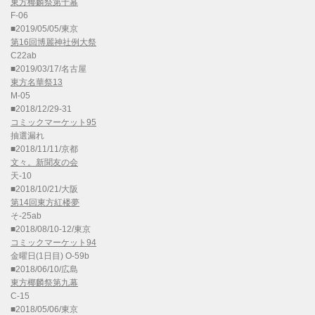
東方椰麟祭第十幕
F-06
■2019/05/05/東京
第16回博麗神社例大祭
C22ab
■2019/03/17/名古屋
東方名華祭13
M-05
■2018/12/29-31
コミックマーケット95
抽選漏れ
■2018/11/11/京都
文々。新聞友の会
天-10
■2018/10/21/大阪
第14回東方紅楼夢
そ-25ab
■2018/08/10-12/東京
コミックマーケット94
金曜日(1日目) O-59b
■2018/06/10/広島
東方椰麟祭第九幕
C-15
■2018/05/06/東京