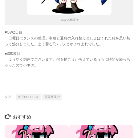
小ネタ魔理沙
■GW2日目
日曜日はタンスの整理。冬服と夏服の入れ替えとしょぼくれた服を思い切
って処分しました。よく着るTシャツとかよれよれでした。
■300枚目
ようやく到達でございます。何を描こうか考えているうちに時間が経っち
ゃったので小ネタ。
タグ:
東方PROJECT
霧雨魔理沙
おすすめ