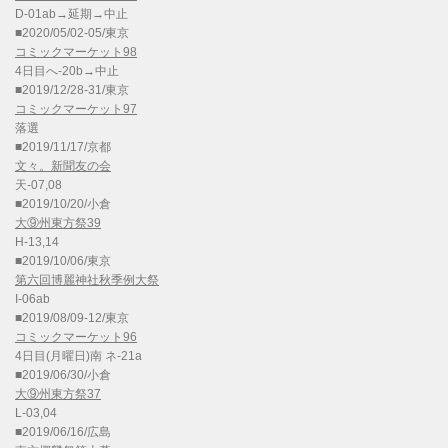
D-01ab→延期→中止
■2020/05/02-05/東京
コミックマーケット98
4日目へ-20b→中止
■2019/12/28-31/東京
コミックマーケット97
落選
■2019/11/17/京都
文々。新聞友の会
天-07,08
■2019/10/20/小倉
大⑨州東方祭39
H-13,14
■2019/10/06/東京
第六回博麗神社秋季例大祭
I-06ab
■2019/08/09-12/東京
コミックマーケット96
4日目(月曜日)南 ネ-21a
■2019/06/30/小倉
大⑨州東方祭37
L-03,04
■2019/06/16/広島