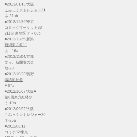
■2013/01/13/大阪
こみっく☆トレジャー21
ネ-31ab
■2012/12/30/東京
コミックマーケット83
2日目 東地区 ア－08b
■2012/11/25/新潟
新潟東方祭11
あ－16a
■2012/11/04/京都
文々。新聞友の会
地-28
■2012/10/20/長野
諏訪風神祭
F-07a
■2012/10/07/大阪■
第8回東方紅楼夢
う-10b
■2012/09/02/大阪
こみっく☆トレジャー20
ネ-25a
■2012/08/11
コミケ82/東京