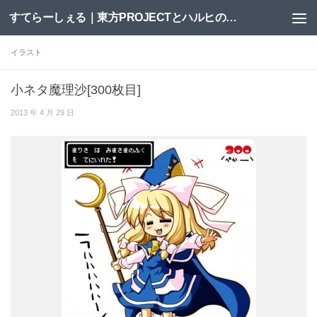
すてらーしぇる｜東方PROJECTとハルヒの二次創作サイト
コンテンツへスキップ
イラスト
小ネタ魔理沙[300枚目]
2013 年 4 月 29 日