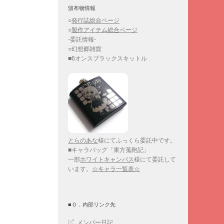
頒布物情報
○
発行誌総合ページ
○
製作アイテム総合ページ
-委託情報-
○幻想郷雑貨
■6オンスブラックスキットル
とらのあな
様にてふっくら委託中です。
■キャラバッグ「東方蒐鞄記」
一部
ホワイトキャンバス
様にて委託して
います。
☆キャラ一覧表☆
■０．内部リンク先
メンバー日記