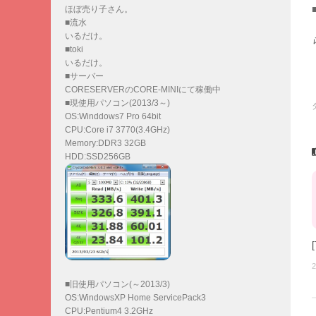
ほぼ売り子さん。
■流水
いるだけ。
■toki
いるだけ。
■サーバー
CORESERVERのCORE-MINIにて稼働中
■現使用パソコン(2013/3～)
OS:Winddows7 Pro 64bit
CPU:Core i7 3770(3.4GHz)
Memory:DDR3 32GB
HDD:SSD256GB
2
■旧使用パソコン(～2013/3)
OS:WindowsXP Home ServicePack3
CPU:Pentium4 3.2GHz