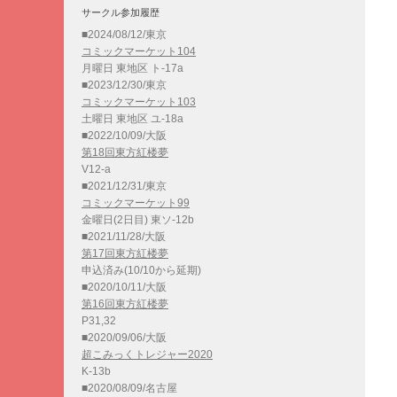
サークル参加履歴
■2024/08/12/東京
コミックマーケット104
月曜日 東地区 ト-17a
■2023/12/30/東京
コミックマーケット103
土曜日 東地区 ユ-18a
■2022/10/09/大阪
第18回東方紅楼夢
V12-a
■2021/12/31/東京
コミックマーケット99
金曜日(2日目) 東ソ-12b
■2021/11/28/大阪
第17回東方紅楼夢
申込済み(10/10から延期)
■2020/10/11/大阪
第16回東方紅楼夢
P31,32
■2020/09/06/大阪
超こみっくトレジャー2020
K-13b
■2020/08/09/名古屋