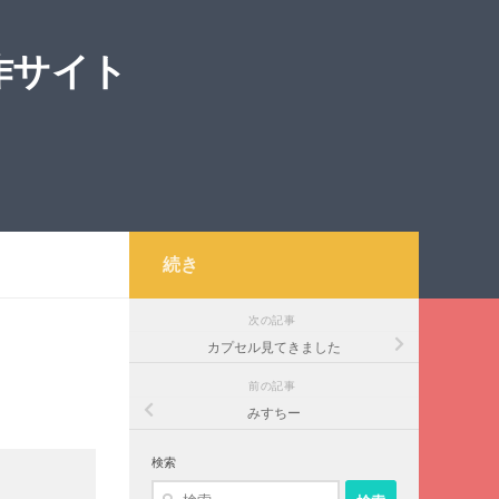
作サイト
続き
次の記事
カプセル見てきました
前の記事
みすちー
検索
検