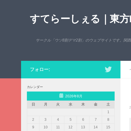
コンテンツへスキップ
すてらーしぇる｜東方P
サークル「ウソ8割デマ2割」のウェブサイトです。関
フォロー:
カレンダー
2026年8月
日
月
火
水
木
金
土
2
1
2
3
4
5
6
7
8
9
10
11
12
13
14
15