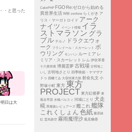
FGO
Re:ゼロから始める
CakePHP
・・と思った
異世界生活
ア
らくがき
W杯
zenfone
アーク
リス・マーガトロイド
イラ
ナイツ
イベント情報
ストマラソン
グラ
ブル
ドラクエウォ
チルノ
ボ
ーク
フランドール・スカーレット
ウリング
ルーミア
レ
モンハン
ミリア・スカーレット
レム
伊吹萃香
古戦場
博麗霊夢
十六夜咲夜
古明地こ
古明地さとり
四季映姫・ヤマザナ
いし
射命丸文
小
ドゥ
因幡てゐ
大⑨州東方祭
東方
東方
野塚小町
PROJECT
東方紅楼夢
東
犬走
河城にとり
風谷早苗
水橋パルスィ
]+明日は大
艦隊
椛
艦これ
異種族レビュアーズ
色紙
これくしょん
藤原妹
霧雨魔理沙
紅
霊烏路空
風見幽香