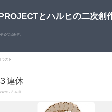
ROJECTとハルヒの二次創
西中心に活動中。
イラスト
３連休
010 年 9 月 21 日