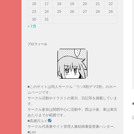
16
17
18
19
20
21
22
23
24
25
26
27
28
29
30
31
« 7月
プロフィール
■このサイトは同人サークル「ウソ8割デマ2割」のホー
ムページです。
サークル活動やイラストの展示、日記等を掲載していま
す。
サークル参加は関西中心に活動中。西は小倉、東は東京
あたりまでが範囲です。
■高瀬川ユイ
サークル代表兼サイト管理人兼絵師兼提督兼ハンター。
■Lon