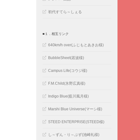
初代すてら～しぇる
■１．相互リンク
640km/h over(ふじもとあきお様)
BubbleSheet(若波様)
Campus Life(コウジ様)
F.M.Child(氷野広真様)
Indigo Blue(藍川風月様)
Marshi Blue Universe(マーシ様)
STEED ENTERPRISE(STEED様)
し～ずん・り～ぶず(池崎礼様)