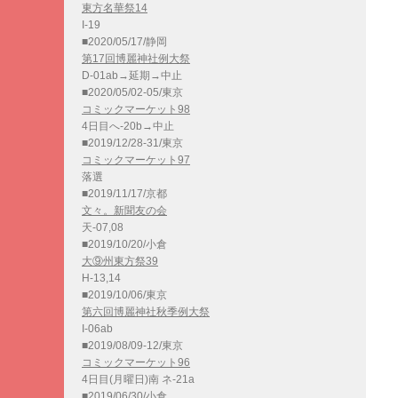
東方名華祭14
I-19
■2020/05/17/静岡
第17回博麗神社例大祭
D-01ab→延期→中止
■2020/05/02-05/東京
コミックマーケット98
4日目へ-20b→中止
■2019/12/28-31/東京
コミックマーケット97
落選
■2019/11/17/京都
文々。新聞友の会
天-07,08
■2019/10/20/小倉
大⑨州東方祭39
H-13,14
■2019/10/06/東京
第六回博麗神社秋季例大祭
I-06ab
■2019/08/09-12/東京
コミックマーケット96
4日目(月曜日)南 ネ-21a
■2019/06/30/小倉