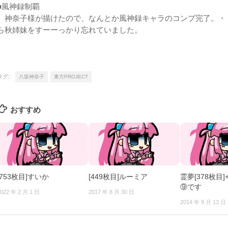
■風神録制覇
神奈子様が描けたので、なんとか風神録キャラのコンプ完了。・
ら秋姉妹をすーーっかり忘れていました。
タグ:
八坂神奈子
東方PROJECT
おすすめ
[753枚目]すいか
[449枚目]ルーミア
霊夢[378枚目
⑨です
022 年 2 月 1 日
2017 年 8 月 30 日
2014 年 9 月 13 日