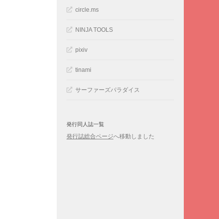
circle.ms
NINJA TOOLS
pixiv
tinami
サーファーズパラダイス
発行同人誌一覧
発行誌総合ページ
へ移動しました