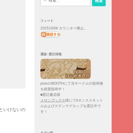
索:
フィード
202510/08 カウンター廃止。
通販･委託情報
pixivのBOOTHにて当サークルの頒布物
を絶賛頒布中！
■委託書店様
メロンブックス
様にて6オンススキット
ルおよびステンマグカップを委託中で
といけないの
す！
タグ一覧