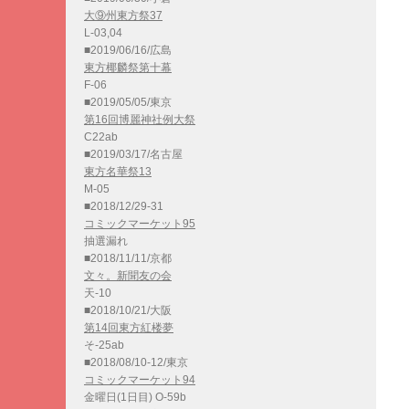
大⑨州東方祭37
L-03,04
■2019/06/16/広島
東方椰麟祭第十幕
F-06
■2019/05/05/東京
第16回博麗神社例大祭
C22ab
■2019/03/17/名古屋
東方名華祭13
M-05
■2018/12/29-31
コミックマーケット95
抽選漏れ
■2018/11/11/京都
文々。新聞友の会
天-10
■2018/10/21/大阪
第14回東方紅楼夢
そ-25ab
■2018/08/10-12/東京
コミックマーケット94
金曜日(1日目) O-59b