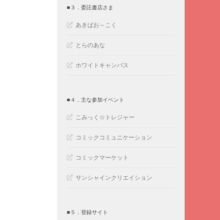
■３．委託書店さま
あきばお～こく
とらのあな
ホワイトキャンバス
■４．主な参加イベント
こみっく☆トレジャー
コミックコミュニケーション
コミックマーケット
サンシャインクリエイション
■５．登録サイト