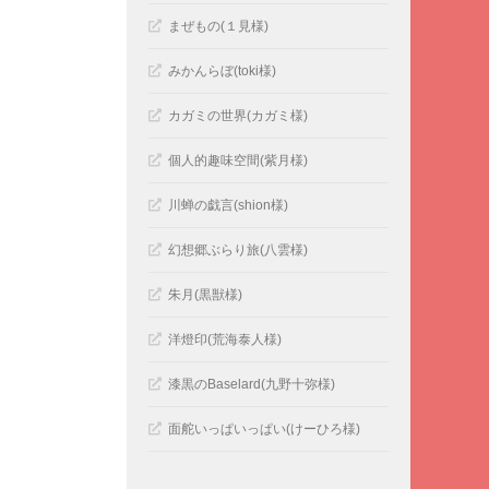
まぜもの(１見様)
みかんらぼ(toki様)
カガミの世界(カガミ様)
個人的趣味空間(紫月様)
川蝉の戯言(shion様)
幻想郷ぶらり旅(八雲様)
朱月(黒獣様)
洋燈印(荒海泰人様)
漆黒のBaselard(九野十弥様)
面舵いっぱいっぱい(けーひろ様)