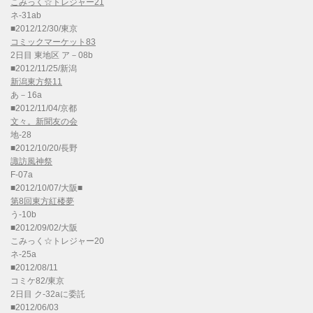
こみっく☆トレジャー21
ネ-31ab
■2012/12/30/東京
コミックマーケット83
2日目 東地区 ア－08b
■2012/11/25/新潟
新潟東方祭11
あ－16a
■2012/11/04/京都
文々。新聞友の会
地-28
■2012/10/20/長野
諏訪風神祭
F-07a
■2012/10/07/大阪■
第8回東方紅楼夢
う-10b
■2012/09/02/大阪
こみっく☆トレジャー20
ネ-25a
■2012/08/11
コミケ82/東京
2日目 ク-32aに委託
■2012/06/03