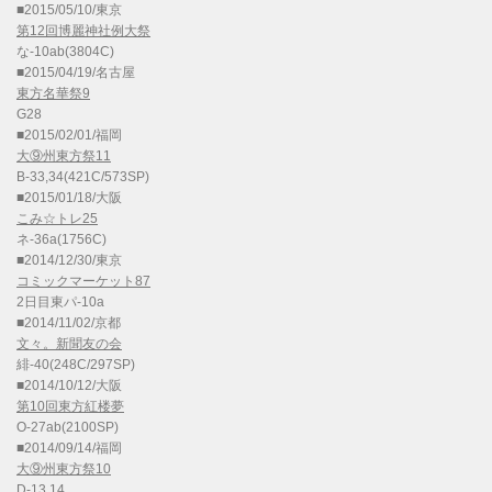
■2015/05/10/東京
第12回博麗神社例大祭
な-10ab(3804C)
■2015/04/19/名古屋
東方名華祭9
G28
■2015/02/01/福岡
大⑨州東方祭11
B-33,34(421C/573SP)
■2015/01/18/大阪
こみ☆トレ25
ネ-36a(1756C)
■2014/12/30/東京
コミックマーケット87
2日目東パ-10a
■2014/11/02/京都
文々。新聞友の会
緋-40(248C/297SP)
■2014/10/12/大阪
第10回東方紅楼夢
O-27ab(2100SP)
■2014/09/14/福岡
大⑨州東方祭10
D-13,14