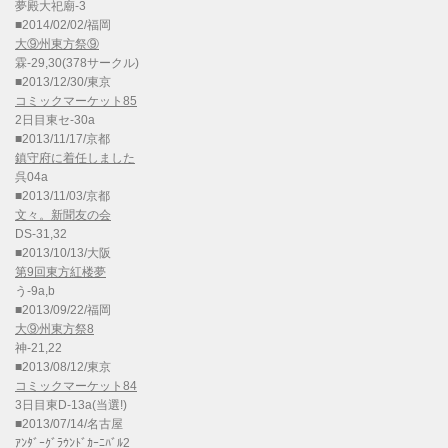
夢殿大祀廟-3
■2014/02/02/福岡
大⑨州東方祭⑨
霖-29,30(378サークル)
■2013/12/30/東京
コミックマーケット85
2日目東セ-30a
■2013/11/17/京都
鎮守府に着任しました
呉04a
■2013/11/03/京都
文々。新聞友の会
DS-31,32
■2013/10/13/大阪
第9回東方紅楼夢
う-9a,b
■2013/09/22/福岡
大⑨州東方祭8
神-21,22
■2013/08/12/東京
コミックマーケット84
3日目東D-13a(当選!)
■2013/07/14/名古屋
ｱﾝﾀﾞｰｸﾞﾗｳﾝﾄﾞｶｰﾆﾊﾞﾙ2