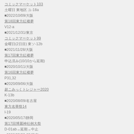
コミックマーケット103
土曜日 東地区 ユ-18a
■2022/10/09/大阪
第18回東方紅楼夢
V12-a
■2021/12/31/東京
コミックマーケット99
金曜日(2日目) 東ソ-12b
■2021/11/28/大阪
第17回東方紅楼夢
申込済み(10/10から延期)
■2020/10/11/大阪
第16回東方紅楼夢
P31,32
■2020/09/06/大阪
超こみっくトレジャー2020
K-13b
■2020/08/09/名古屋
東方名華祭14
I-19
■2020/05/17/静岡
第17回博麗神社例大祭
D-01ab→延期→中止