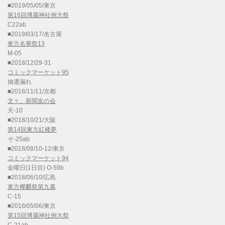
■2019/05/05/東京
第16回博麗神社例大祭
C22ab
■2019/03/17/名古屋
東方名華祭13
M-05
■2018/12/29-31
コミックマーケット95
抽選漏れ
■2018/11/11/京都
文々。新聞友の会
天-10
■2018/10/21/大阪
第14回東方紅楼夢
そ-25ab
■2018/08/10-12/東京
コミックマーケット94
金曜日(1日目) O-59b
■2018/06/10/広島
東方椰麟祭第九幕
C-15
■2018/05/06/東京
第15回博麗神社例大祭