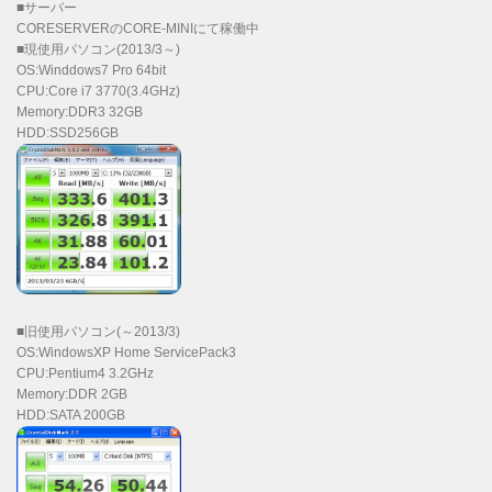
■サーバー
CORESERVERのCORE-MINIにて稼働中
■現使用パソコン(2013/3～)
OS:Winddows7 Pro 64bit
CPU:Core i7 3770(3.4GHz)
Memory:DDR3 32GB
HDD:SSD256GB
■旧使用パソコン(～2013/3)
OS:WindowsXP Home ServicePack3
CPU:Pentium4 3.2GHz
Memory:DDR 2GB
HDD:SATA 200GB