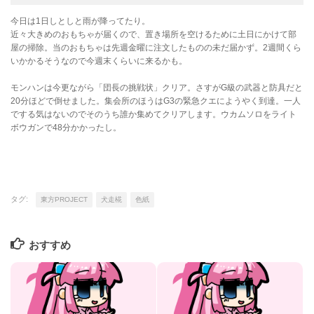
今日は1日しとしと雨が降ってたり。
近々大きめのおもちゃが届くので、置き場所を空けるために土日にかけて部
屋の掃除。当のおもちゃは先週金曜に注文したものの未だ届かず。2週間くら
いかかるそうなので今週末くらいに来るかも。
モンハンは今更ながら「団長の挑戦状」クリア。さすがG級の武器と防具だと
20分ほどで倒せました。集会所のほうはG3の緊急クエにようやく到達。一人
でする気はないのでそのうち誰か集めてクリアします。ウカムソロをライト
ボウガンで48分かかったし。
タグ:
東方PROJECT
犬走椛
色紙
おすすめ