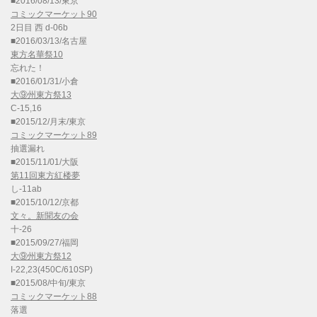
■2016/08/13/東京
コミックマーケット90
2日目 西 d-06b
■2016/03/13/名古屋
東方名華祭10
忘れた！
■2016/01/31/小倉
大⑨州東方祭13
C-15,16
■2015/12/月末/東京
コミックマーケット89
抽選漏れ
■2015/11/01/大阪
第11回東方紅楼夢
し-11ab
■2015/10/12/京都
文々。新聞友の会
十-26
■2015/09/27/福岡
大⑨州東方祭12
I-22,23(450C/610SP)
■2015/08/中旬/東京
コミックマーケット88
落選