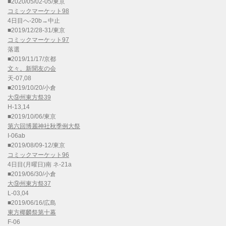
■2020/05/02-05/東京
コミックマーケット98
4日目へ-20b→中止
■2019/12/28-31/東京
コミックマーケット97
落選
■2019/11/17/京都
文々。新聞友の会
天-07,08
■2019/10/20/小倉
大⑨州東方祭39
H-13,14
■2019/10/06/東京
第六回博麗神社秋季例大祭
I-06ab
■2019/08/09-12/東京
コミックマーケット96
4日目(月曜日)南 ネ-21a
■2019/06/30/小倉
大⑨州東方祭37
L-03,04
■2019/06/16/広島
東方椰麟祭第十幕
F-06