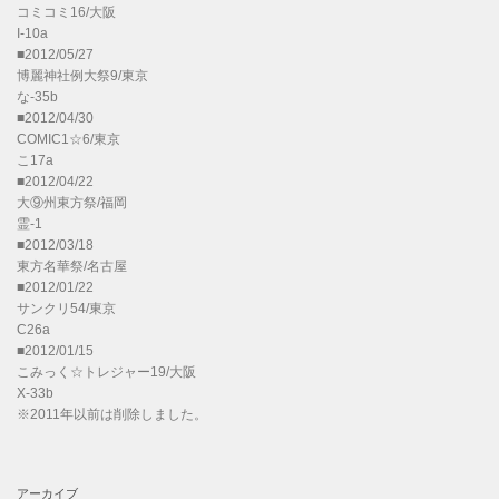
コミコミ16/大阪
I-10a
■2012/05/27
博麗神社例大祭9/東京
な-35b
■2012/04/30
COMIC1☆6/東京
こ17a
■2012/04/22
大⑨州東方祭/福岡
霊-1
■2012/03/18
東方名華祭/名古屋
■2012/01/22
サンクリ54/東京
C26a
■2012/01/15
こみっく☆トレジャー19/大阪
X-33b
※2011年以前は削除しました。
アーカイブ