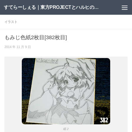
すてらーしぇる｜東方PROJECTとハルヒの二次創作サイト
コンテンツへスキップ
イラスト
もみじ色紙2枚目[382枚目]
2014 年 11 月 9 日
椛２