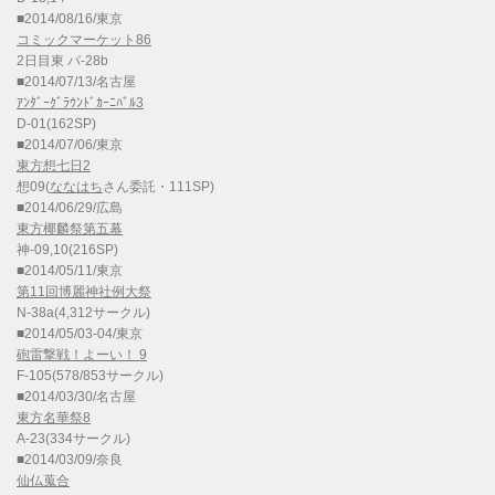
■2014/08/16/東京
コミックマーケット86
2日目東 パ-28b
■2014/07/13/名古屋
ｱﾝﾀﾞｰｸﾞﾗｳﾝﾄﾞｶｰﾆﾊﾞﾙ3
D-01(162SP)
■2014/07/06/東京
東方想七日2
想09(
ななはち
さん委託・111SP)
■2014/06/29/広島
東方椰麟祭第五幕
神-09,10(216SP)
■2014/05/11/東京
第11回博麗神社例大祭
N-38a(4,312サークル)
■2014/05/03-04/東京
砲雷撃戦！よーい！ 9
F-105(578/853サークル)
■2014/03/30/名古屋
東方名華祭8
A-23(334サークル)
■2014/03/09/奈良
仙仏蒐合