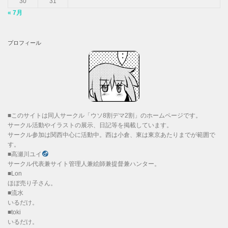
30
31
« 7月
プロフィール
■このサイトは同人サークル「ウソ8割デマ2割」のホームページです。
サークル活動やイラストの展示、日記等を掲載しています。
サークル参加は関西中心に活動中。西は小倉、東は東京あたりまでが範囲で
す。
■高瀬川ユイ
サークル代表兼サイト管理人兼絵師兼提督兼ハンター。
■Lon
ほぼ売り子さん。
■流水
いるだけ。
■toki
いるだけ。