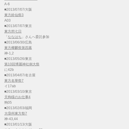
A-6
■2013/07/07/大阪
東方鈴仙祭3
A03
■2013/07/07/東京
東方想七日
「
ななはち
」さんへ委託参加
■2013/06/30/広島
東方椰麟祭第四幕
神-1,2
■2013/05/26/東京
第10回博麗神社例大祭
に42b
■2013/04/07/名古屋
東方名華祭7
イ17ab
■2013/03/10/東京
天狗様のお仕事4
狗05
■2013/02/03/福岡
大⑨州東方祭7
神-43,44
■2013/01/13/大阪