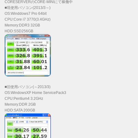
CORESERVERのCORE-MINIにて稼働中
■現使用パソコン(2013/3～)
OS:Winddows7 Pro 64bit
CPU:Core i7 3770(3.4GHz)
Memory:DDR3 32GB
HDD:SSD256GB
■旧使用パソコン(～2013/3)
OS:WindowsXP Home ServicePack3
CPU:Pentium4 3.2GHz
Memory:DDR 2GB
HDD:SATA 200GB