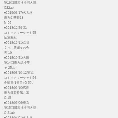
第16回博麗神社例大祭
C22ab
■2019/03/17/名古屋
東方名華祭13
M-05
■2018/12/29-31
コミックマーケット95
抽選漏れ
■2018/11/11/京都
文々。新聞友の会
天-10
■2018/10/21/大阪
第14回東方紅楼夢
そ-25ab
■2018/08/10-12/東京
コミックマーケット94
金曜日(1日目) O-59b
■2018/06/10/広島
東方椰麟祭第九幕
C-15
■2018/05/06/東京
第15回博麗神社例大祭
C-21ab
■2018/04/01/名古屋