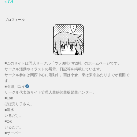
« 7月
プロフィール
■このサイトは同人サークル「ウソ8割デマ2割」のホームページです。
サークル活動やイラストの展示、日記等を掲載しています。
サークル参加は関西中心に活動中。西は小倉、東は東京あたりまでが範囲で
す。
■高瀬川ユイ
サークル代表兼サイト管理人兼絵師兼提督兼ハンター。
■Lon
ほぼ売り子さん。
■流水
いるだけ。
■toki
いるだけ。
■サーバー