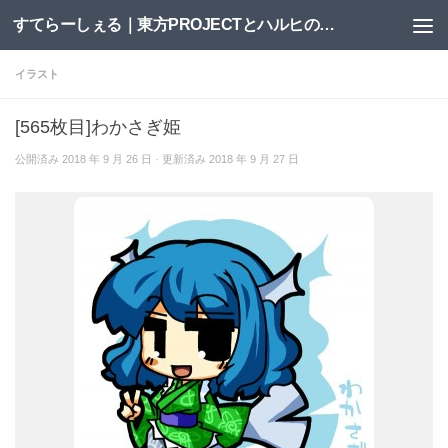
すてらーしぇる｜東方PROJECTとハルヒの二次創作サイト
コンテンツへスキップ
イラスト
[565枚目]わかさぎ姫
公開済み
2018 年 9 月 26 日
· 更新済み
2018 年 9 月 27 日