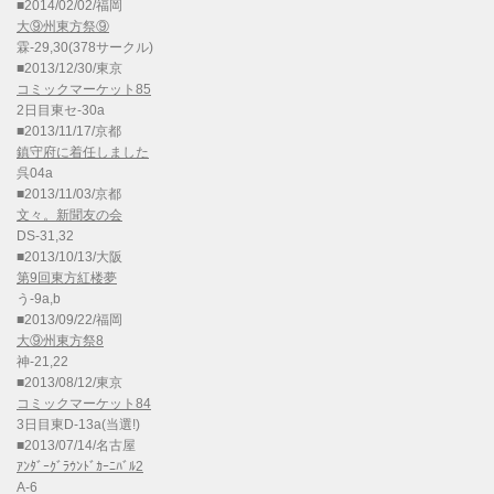
■2014/02/02/福岡
大⑨州東方祭⑨
霖-29,30(378サークル)
■2013/12/30/東京
コミックマーケット85
2日目東セ-30a
■2013/11/17/京都
鎮守府に着任しました
呉04a
■2013/11/03/京都
文々。新聞友の会
DS-31,32
■2013/10/13/大阪
第9回東方紅楼夢
う-9a,b
■2013/09/22/福岡
大⑨州東方祭8
神-21,22
■2013/08/12/東京
コミックマーケット84
3日目東D-13a(当選!)
■2013/07/14/名古屋
ｱﾝﾀﾞｰｸﾞﾗｳﾝﾄﾞｶｰﾆﾊﾞﾙ2
A-6