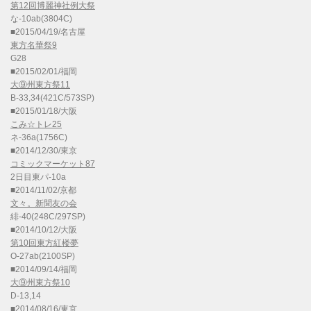
第12回博麗神社例大祭
な-10ab(3804C)
■2015/04/19/名古屋
東方名華祭9
G28
■2015/02/01/福岡
大⑨州東方祭11
B-33,34(421C/573SP)
■2015/01/18/大阪
こみ☆トレ25
ネ-36a(1756C)
■2014/12/30/東京
コミックマーケット87
2日目東パ-10a
■2014/11/02/京都
文々。新聞友の会
緋-40(248C/297SP)
■2014/10/12/大阪
第10回東方紅楼夢
O-27ab(2100SP)
■2014/09/14/福岡
大⑨州東方祭10
D-13,14
■2014/08/16/東京