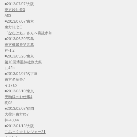
■2013/07/07/大阪
東方鈴仙祭3
A03
■2013/07/07/東京
東方想七日
「
ななはち
」さんへ委託参加
■2013/06/30/広島
東方椰麟祭第四幕
神-1,2
■2013/05/26/東京
第10回博麗神社例大祭
に42b
■2013/04/07/名古屋
東方名華祭7
イ17ab
■2013/03/10/東京
天狗様のお仕事4
狗05
■2013/02/03/福岡
大⑨州東方祭7
神-43,44
■2013/01/13/大阪
こみっく☆トレジャー21