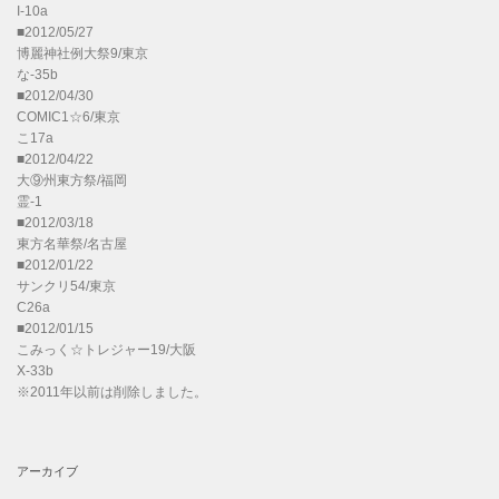
I-10a
■2012/05/27
博麗神社例大祭9/東京
な-35b
■2012/04/30
COMIC1☆6/東京
こ17a
■2012/04/22
大⑨州東方祭/福岡
霊-1
■2012/03/18
東方名華祭/名古屋
■2012/01/22
サンクリ54/東京
C26a
■2012/01/15
こみっく☆トレジャー19/大阪
X-33b
※2011年以前は削除しました。
アーカイブ