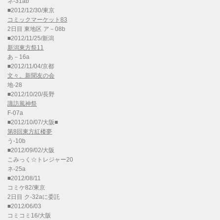
ネ-31ab
■2012/12/30/東京
コミックマーケット83
2日目 東地区 ア－08b
■2012/11/25/新潟
新潟東方祭11
あ－16a
■2012/11/04/京都
文々。新聞友の会
地-28
■2012/10/20/長野
諏訪風神祭
F-07a
■2012/10/07/大阪■
第8回東方紅楼夢
う-10b
■2012/09/02/大阪
こみっく☆トレジャー20
ネ-25a
■2012/08/11
コミケ82/東京
2日目 ク-32aに委託
■2012/06/03
コミコミ16/大阪