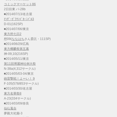
コミックマーケット86
2日目東 パ-28b
■2014/07/13/名古屋
ｱﾝﾀﾞｰｸﾞﾗｳﾝﾄﾞｶｰﾆﾊﾞﾙ3
D-01(162SP)
■2014/07/06/東京
東方想七日2
想09(
ななはち
さん委託・111SP)
■2014/06/29/広島
東方椰麟祭第五幕
神-09,10(216SP)
■2014/05/11/東京
第11回博麗神社例大祭
N-38a(4,312サークル)
■2014/05/03-04/東京
砲雷撃戦！よーい！ 9
F-105(578/853サークル)
■2014/03/30/名古屋
東方名華祭8
A-23(334サークル)
■2014/03/09/奈良
仙仏蒐合
夢殿大祀廟-3