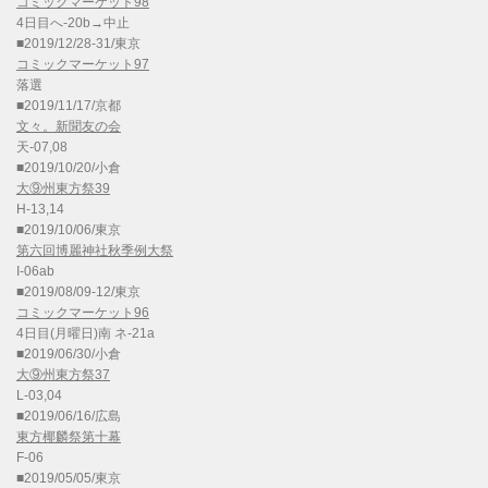
コミックマーケット98
4日目へ-20b→中止
■2019/12/28-31/東京
コミックマーケット97
落選
■2019/11/17/京都
文々。新聞友の会
天-07,08
■2019/10/20/小倉
大⑨州東方祭39
H-13,14
■2019/10/06/東京
第六回博麗神社秋季例大祭
I-06ab
■2019/08/09-12/東京
コミックマーケット96
4日目(月曜日)南 ネ-21a
■2019/06/30/小倉
大⑨州東方祭37
L-03,04
■2019/06/16/広島
東方椰麟祭第十幕
F-06
■2019/05/05/東京