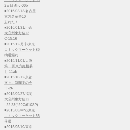
コミックマーケット90
2日目 西 d-06b
■2016/03/13/名古屋
東方名華祭10
忘れた！
■2016/01/31/小倉
大⑨州東方祭13
C-15,16
■2015/12/月末/東京
コミックマーケット89
抽選漏れ
■2015/11/01/大阪
第11回東方紅楼夢
し-11ab
■2015/10/12/京都
文々。新聞友の会
十-26
■2015/09/27/福岡
大⑨州東方祭12
I-22,23(450C/610SP)
■2015/08/中旬/東京
コミックマーケット88
落選
■2015/05/10/東京