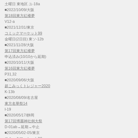
土曜日 東地区 ユ-18a
■2022/10/09/大阪
第18回東方紅楼夢
V12-a
■2021/12/31/東京
コミックマーケット99
金曜日(2日目) 東ソ-12b
■2021/11/28/大阪
第17回東方紅楼夢
申込済み(10/10から延期)
■2020/10/11/大阪
第16回東方紅楼夢
P31,32
■2020/09/06/大阪
超こみっくトレジャー2020
K-13b
■2020/08/09/名古屋
東方名華祭14
I-19
■2020/05/17/静岡
第17回博麗神社例大祭
D-01ab→延期→中止
■2020/05/02-05/東京