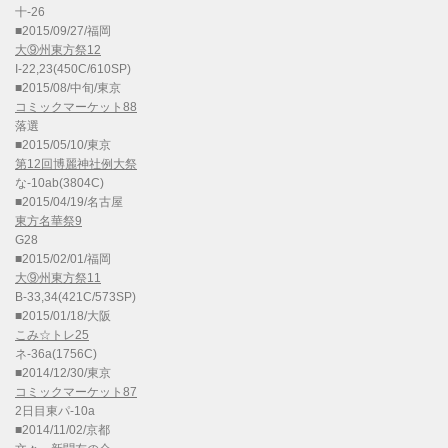
十-26
■2015/09/27/福岡
大⑨州東方祭12
I-22,23(450C/610SP)
■2015/08/中旬/東京
コミックマーケット88
落選
■2015/05/10/東京
第12回博麗神社例大祭
な-10ab(3804C)
■2015/04/19/名古屋
東方名華祭9
G28
■2015/02/01/福岡
大⑨州東方祭11
B-33,34(421C/573SP)
■2015/01/18/大阪
こみ☆トレ25
ネ-36a(1756C)
■2014/12/30/東京
コミックマーケット87
2日目東パ-10a
■2014/11/02/京都