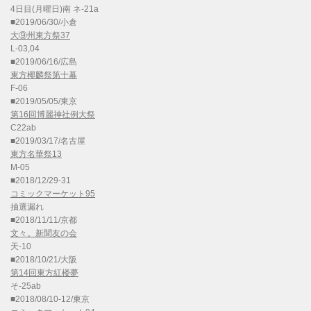
4日目(月曜日)南 ネ-21a
■2019/06/30/小倉
大⑨州東方祭37
L-03,04
■2019/06/16/広島
東方椰麟祭第十幕
F-06
■2019/05/05/東京
第16回博麗神社例大祭
C22ab
■2019/03/17/名古屋
東方名華祭13
M-05
■2018/12/29-31
コミックマーケット95
抽選漏れ
■2018/11/11/京都
文々。新聞友の会
天-10
■2018/10/21/大阪
第14回東方紅楼夢
そ-25ab
■2018/08/10-12/東京