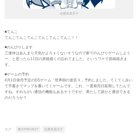
比那名居天子
■てんこ
てんこてんこてんこてんこてんこてんこ！！
■のんびりします
三連休はあんまり天気がよろｓくないそうなので家でのんびりゲームしよう
ー、と思ったら11日の原稿描くの忘れてました。というワケで原稿描きま
す。
■ゲームの予約
4月1日発売予定のDSゲーム「世界樹の迷宮３」予約しました。てくてく歩い
て手書きでマップを書いてくゲームです。これ、一度発売日延期してたんで
すね。すれちがい通信の機能もあるそうですが、果たして誰かと通信できる
のだろうか？
タグ:
東方PROJECT
比那名居天子