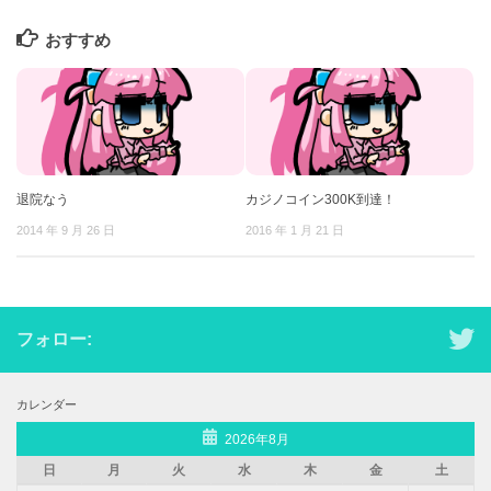
おすすめ
退院なう
カジノコイン300K到達！
2014 年 9 月 26 日
2016 年 1 月 21 日
フォロー:
カレンダー
2026年8月
日
月
火
水
木
金
土