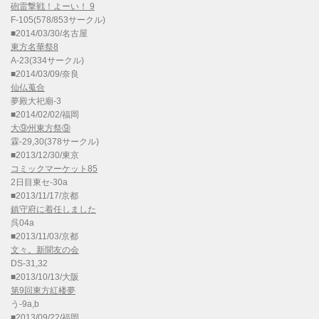
砲雷撃戦！よーい！ 9
F-105(578/853サークル)
■2014/03/30/名古屋
東方名華祭8
A-23(334サークル)
■2014/03/09/奈良
仙仏蒐合
夢殿大祀廟-3
■2014/02/02/福岡
大⑨州東方祭⑨
霖-29,30(378サークル)
■2013/12/30/東京
コミックマーケット85
2日目東セ-30a
■2013/11/17/京都
鎮守府に着任しました
呉04a
■2013/11/03/京都
文々。新聞友の会
DS-31,32
■2013/10/13/大阪
第9回東方紅楼夢
う-9a,b
■2013/09/22/福岡