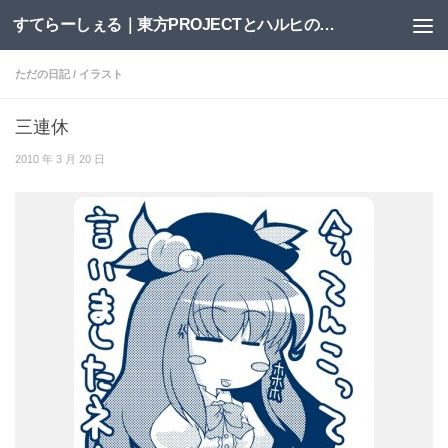
すてらーしぇる｜東方PROJECTとハルヒの二次創作サイト
コンテンツへスキップ
ただの日記
/
イラスト
三連休
2010 年 3 月 20 日