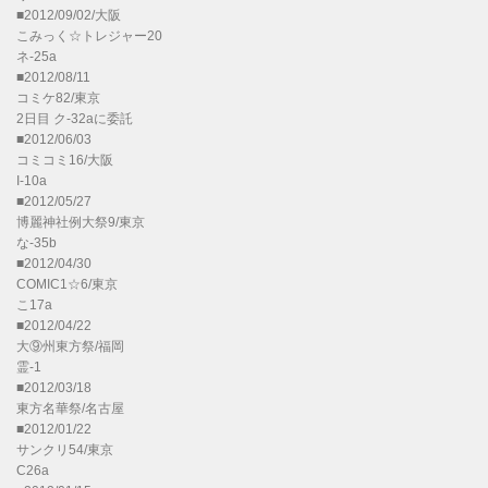
■2012/09/02/大阪
こみっく☆トレジャー20
ネ-25a
■2012/08/11
コミケ82/東京
2日目 ク-32aに委託
■2012/06/03
コミコミ16/大阪
I-10a
■2012/05/27
博麗神社例大祭9/東京
な-35b
■2012/04/30
COMIC1☆6/東京
こ17a
■2012/04/22
大⑨州東方祭/福岡
霊-1
■2012/03/18
東方名華祭/名古屋
■2012/01/22
サンクリ54/東京
C26a