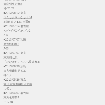
大⑨州東方祭8
神-21,22
■2013/08/12/東京
コミックマーケット84
3日目東D-13a(当選!)
■2013/07/14/名古屋
ｱﾝﾀﾞｰｸﾞﾗｳﾝﾄﾞｶｰﾆﾊﾞﾙ2
A-6
■2013/07/07/大阪
東方鈴仙祭3
A03
■2013/07/07/東京
東方想七日
「
ななはち
」さんへ委託参加
■2013/06/30/広島
東方椰麟祭第四幕
神-1,2
■2013/05/26/東京
第10回博麗神社例大祭
に42b
■2013/04/07/名古屋
東方名華祭7
イ17ab