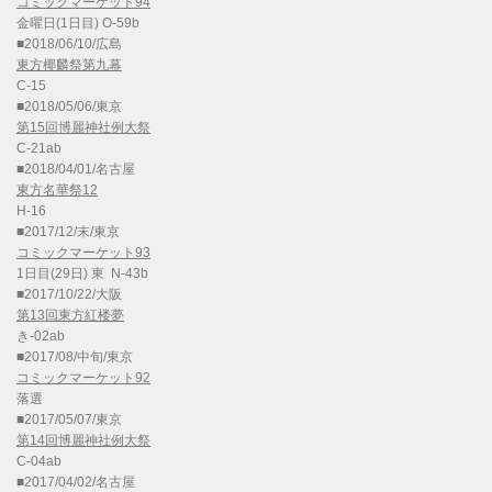
コミックマーケット94
金曜日(1日目) O-59b
■2018/06/10/広島
東方椰麟祭第九幕
C-15
■2018/05/06/東京
第15回博麗神社例大祭
C-21ab
■2018/04/01/名古屋
東方名華祭12
H-16
■2017/12/末/東京
コミックマーケット93
1日目(29日) 東 N-43b
■2017/10/22/大阪
第13回東方紅楼夢
き-02ab
■2017/08/中旬/東京
コミックマーケット92
落選
■2017/05/07/東京
第14回博麗神社例大祭
C-04ab
■2017/04/02/名古屋