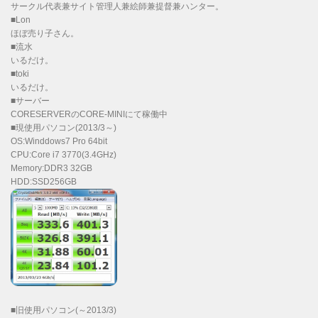
サークル代表兼サイト管理人兼絵師兼提督兼ハンター。
■Lon
ほぼ売り子さん。
■流水
いるだけ。
■toki
いるだけ。
■サーバー
CORESERVERのCORE-MINIにて稼働中
■現使用パソコン(2013/3～)
OS:Winddows7 Pro 64bit
CPU:Core i7 3770(3.4GHz)
Memory:DDR3 32GB
HDD:SSD256GB
■旧使用パソコン(～2013/3)