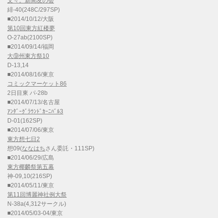
文々。新聞友の会
緋-40(248C/297SP)
■2014/10/12/大阪
第10回東方紅楼夢
O-27ab(2100SP)
■2014/09/14/福岡
大⑨州東方祭10
D-13,14
■2014/08/16/東京
コミックマーケット86
2日目東 パ-28b
■2014/07/13/名古屋
ｱﾝﾀﾞｰｸﾞﾗｳﾝﾄﾞｶｰﾆﾊﾞﾙ3
D-01(162SP)
■2014/07/06/東京
東方想七日2
想09(
ななはち
さん委託・111SP)
■2014/06/29/広島
東方椰麟祭第五幕
神-09,10(216SP)
■2014/05/11/東京
第11回博麗神社例大祭
N-38a(4,312サークル)
■2014/05/03-04/東京