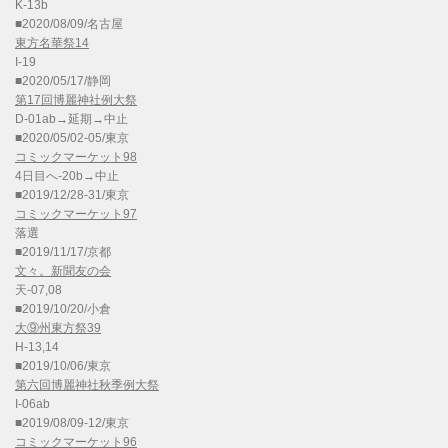
K-13b
■2020/08/09/名古屋
東方名華祭14
I-19
■2020/05/17/静岡
第17回博麗神社例大祭
D-01ab→延期→中止
■2020/05/02-05/東京
コミックマーケット98
4日目へ-20b→中止
■2019/12/28-31/東京
コミックマーケット97
落選
■2019/11/17/京都
文々。新聞友の会
天-07,08
■2019/10/20/小倉
大⑨州東方祭39
H-13,14
■2019/10/06/東京
第六回博麗神社秋季例大祭
I-06ab
■2019/08/09-12/東京
コミックマーケット96