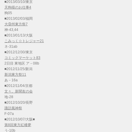
■2013/03/10/東京
天狗様のお仕事4
狗05
■2013/02/03/福岡
大⑨州東方祭7
神-43,44
■2013/01/13/大阪
こみっく☆トレジャー21
ネ-31ab
■2012/12/30/東京
コミックマーケット83
2日目 東地区 ア－08b
■2012/11/25/新潟
新潟東方祭11
あ－16a
■2012/11/04/京都
文々。新聞友の会
地-28
■2012/10/20/長野
諏訪風神祭
F-07a
■2012/10/07/大阪■
第8回東方紅楼夢
う-10b