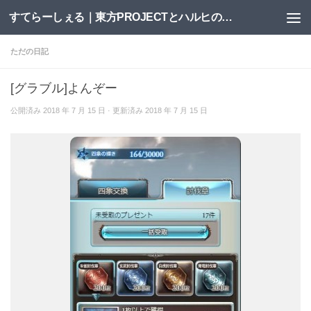
すてらーしぇる｜東方PROJECTとハルヒの二次創作サイト
コンテンツへスキップ
ただの日記
[グラブル]よんぞー
公開済み
2018 年 7 月 15 日
· 更新済み
2018 年 7 月 15 日