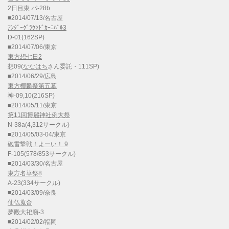
2日目東 パ-28b
■2014/07/13/名古屋
ｱﾝﾀﾞｰｸﾞﾗｳﾝﾄﾞｶｰﾆﾊﾞﾙ3
D-01(162SP)
■2014/07/06/東京
東方想七日2
想09(
ななはち
さん委託・111SP)
■2014/06/29/広島
東方椰麟祭第五幕
神-09,10(216SP)
■2014/05/11/東京
第11回博麗神社例大祭
N-38a(4,312サークル)
■2014/05/03-04/東京
砲雷撃戦！よーい！ 9
F-105(578/853サークル)
■2014/03/30/名古屋
東方名華祭8
A-23(334サークル)
■2014/03/09/奈良
仙仏蒐合
夢殿大祀廟-3
■2014/02/02/福岡