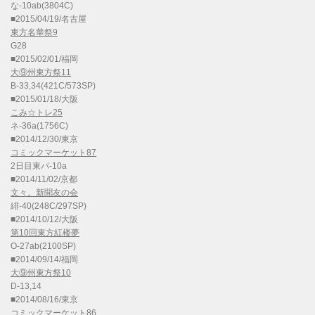
な-10ab(3804C)
■2015/04/19/名古屋
東方名華祭9
G28
■2015/02/01/福岡
大⑨州東方祭11
B-33,34(421C/573SP)
■2015/01/18/大阪
こみ☆トレ25
ネ-36a(1756C)
■2014/12/30/東京
コミックマーケット87
2日目東パ-10a
■2014/11/02/京都
文々。新聞友の会
緋-40(248C/297SP)
■2014/10/12/大阪
第10回東方紅楼夢
O-27ab(2100SP)
■2014/09/14/福岡
大⑨州東方祭10
D-13,14
■2014/08/16/東京
コミックマーケット86