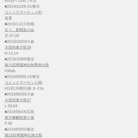
4日目へ-20b→中止
■2019/12/28-31/東京
コミックマーケット97
落選
■2019/11/17/京都
文々。新聞友の会
天-07,08
■2019/10/20/小倉
大⑨州東方祭39
H-13,14
■2019/10/06/東京
第六回博麗神社秋季例大祭
I-06ab
■2019/08/09-12/東京
コミックマーケット96
4日目(月曜日)南 ネ-21a
■2019/06/30/小倉
大⑨州東方祭37
L-03,04
■2019/06/16/広島
東方椰麟祭第十幕
F-06
■2019/05/05/東京
第16回博麗神社例大祭