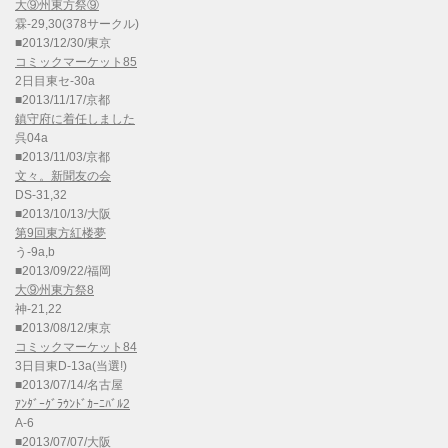
大⑨州東方祭⑨
霖-29,30(378サークル)
■2013/12/30/東京
コミックマーケット85
2日目東セ-30a
■2013/11/17/京都
鎮守府に着任しました
呉04a
■2013/11/03/京都
文々。新聞友の会
DS-31,32
■2013/10/13/大阪
第9回東方紅楼夢
う-9a,b
■2013/09/22/福岡
大⑨州東方祭8
神-21,22
■2013/08/12/東京
コミックマーケット84
3日目東D-13a(当選!)
■2013/07/14/名古屋
ｱﾝﾀﾞｰｸﾞﾗｳﾝﾄﾞｶｰﾆﾊﾞﾙ2
A-6
■2013/07/07/大阪