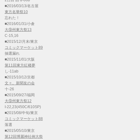
2日目 西 d-06b
■2016/03/13/名古屋
東方名華祭10
忘れた！
■2016/01/31/小倉
大⑨州東方祭13
C-15,16
■2015/12/月末/東京
コミックマーケット89
抽選漏れ
■2015/11/01/大阪
第11回東方紅楼夢
し-11ab
■2015/10/12/京都
文々。新聞友の会
十-26
■2015/09/27/福岡
大⑨州東方祭12
I-22,23(450C/610SP)
■2015/08/中旬/東京
コミックマーケット88
落選
■2015/05/10/東京
第12回博麗神社例大祭