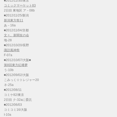
■2012/12/30/東京
コミックマーケット83
2日目 東地区 ア－08b
■2012/11/25/新潟
新潟東方祭11
あ－16a
■2012/11/04/京都
文々。新聞友の会
地-28
■2012/10/20/長野
諏訪風神祭
F-07a
■2012/10/07/大阪■
第8回東方紅楼夢
う-10b
■2012/09/02/大阪
こみっく☆トレジャー20
ネ-25a
■2012/08/11
コミケ82/東京
2日目 ク-32aに委託
■2012/06/03
コミコミ16/大阪
I-10a