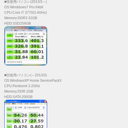
■現使用パソコン(2013/3～)
OS:Winddows7 Pro 64bit
CPU:Core i7 3770(3.4GHz)
Memory:DDR3 32GB
HDD:SSD256GB
■旧使用パソコン(～2013/3)
OS:WindowsXP Home ServicePack3
CPU:Pentium4 3.2GHz
Memory:DDR 2GB
HDD:SATA 200GB