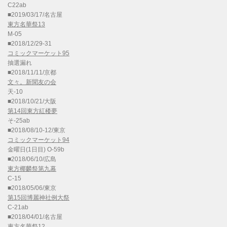
C22ab
■2019/03/17/名古屋
東方名華祭13
M-05
■2018/12/29-31
コミックマーケット95
抽選漏れ
■2018/11/11/京都
文々。新聞友の会
天-10
■2018/10/21/大阪
第14回東方紅楼夢
そ-25ab
■2018/08/10-12/東京
コミックマーケット94
金曜日(1日目) O-59b
■2018/06/10/広島
東方椰麟祭第九幕
C-15
■2018/05/06/東京
第15回博麗神社例大祭
C-21ab
■2018/04/01/名古屋
東方名華祭12