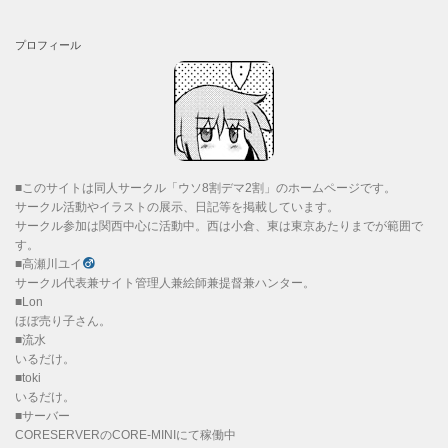
プロフィール
■このサイトは同人サークル「ウソ8割デマ2割」のホームページです。
サークル活動やイラストの展示、日記等を掲載しています。
サークル参加は関西中心に活動中。西は小倉、東は東京あたりまでが範囲で
す。
■高瀬川ユイ
サークル代表兼サイト管理人兼絵師兼提督兼ハンター。
■Lon
ほぼ売り子さん。
■流水
いるだけ。
■toki
いるだけ。
■サーバー
CORESERVERのCORE-MINIにて稼働中