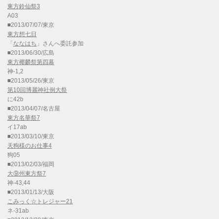
東方鈴仙祭3
A03
■2013/07/07/東京
東方想七日
「
ななはち
」さんへ委託参加
■2013/06/30/広島
東方椰麟祭第四幕
神-1,2
■2013/05/26/東京
第10回博麗神社例大祭
に42b
■2013/04/07/名古屋
東方名華祭7
イ17ab
■2013/03/10/東京
天狗様のお仕事4
狗05
■2013/02/03/福岡
大⑨州東方祭7
神-43,44
■2013/01/13/大阪
こみっく☆トレジャー21
ネ-31ab