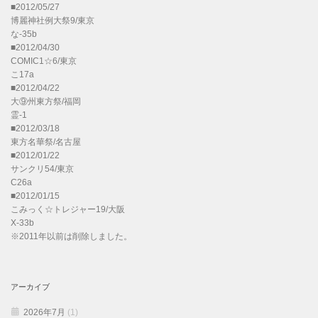
■2012/05/27
博麗神社例大祭9/東京
な-35b
■2012/04/30
COMIC1☆6/東京
こ17a
■2012/04/22
大⑨州東方祭/福岡
霊-1
■2012/03/18
東方名華祭/名古屋
■2012/01/22
サンクリ54/東京
C26a
■2012/01/15
こみっく☆トレジャー19/大阪
X-33b
※2011年以前は削除しました。
アーカイブ
2026年7月
(1)