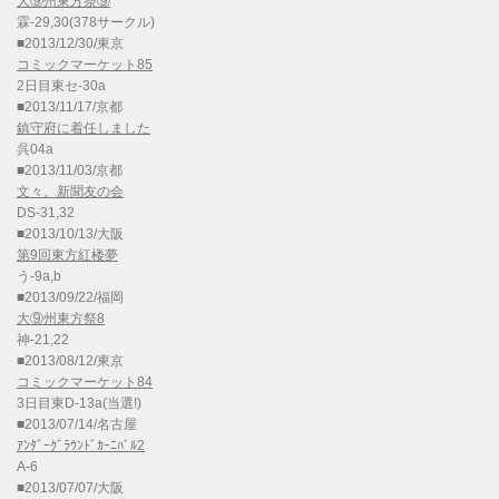
大⑨州東方祭⑨
霖-29,30(378サークル)
■2013/12/30/東京
コミックマーケット85
2日目東セ-30a
■2013/11/17/京都
鎮守府に着任しました
呉04a
■2013/11/03/京都
文々。新聞友の会
DS-31,32
■2013/10/13/大阪
第9回東方紅楼夢
う-9a,b
■2013/09/22/福岡
大⑨州東方祭8
神-21,22
■2013/08/12/東京
コミックマーケット84
3日目東D-13a(当選!)
■2013/07/14/名古屋
ｱﾝﾀﾞｰｸﾞﾗｳﾝﾄﾞｶｰﾆﾊﾞﾙ2
A-6
■2013/07/07/大阪