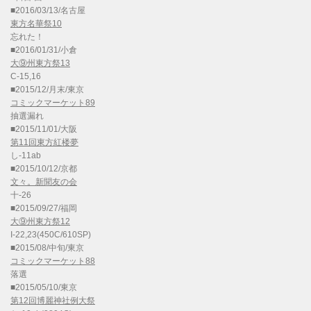
■2016/03/13/名古屋
東方名華祭10
忘れた！
■2016/01/31/小倉
大⑨州東方祭13
C-15,16
■2015/12/月末/東京
コミックマーケット89
抽選漏れ
■2015/11/01/大阪
第11回東方紅楼夢
し-11ab
■2015/10/12/京都
文々。新聞友の会
十-26
■2015/09/27/福岡
大⑨州東方祭12
I-22,23(450C/610SP)
■2015/08/中旬/東京
コミックマーケット88
落選
■2015/05/10/東京
第12回博麗神社例大祭