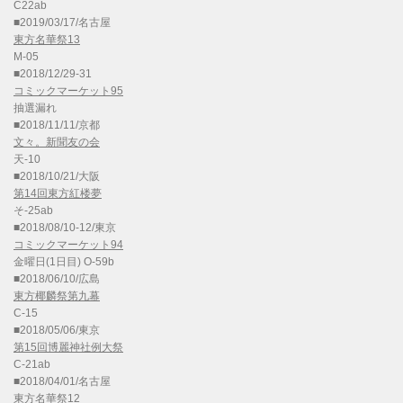
C22ab
■2019/03/17/名古屋
東方名華祭13
M-05
■2018/12/29-31
コミックマーケット95
抽選漏れ
■2018/11/11/京都
文々。新聞友の会
天-10
■2018/10/21/大阪
第14回東方紅楼夢
そ-25ab
■2018/08/10-12/東京
コミックマーケット94
金曜日(1日目) O-59b
■2018/06/10/広島
東方椰麟祭第九幕
C-15
■2018/05/06/東京
第15回博麗神社例大祭
C-21ab
■2018/04/01/名古屋
東方名華祭12