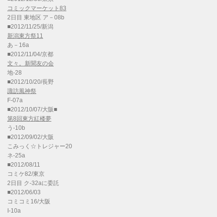
コミックマーケット83
2日目 東地区 ア－08b
■2012/11/25/新潟
新潟東方祭11
あ－16a
■2012/11/04/京都
文々。新聞友の会
地-28
■2012/10/20/長野
諏訪風神祭
F-07a
■2012/10/07/大阪■
第8回東方紅楼夢
う-10b
■2012/09/02/大阪
こみっく☆トレジャー20
ネ-25a
■2012/08/11
コミケ82/東京
2日目 ク-32aに委託
■2012/06/03
コミコミ16/大阪
I-10a