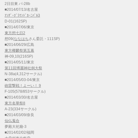
2日目東 パ-28b
■2014/07/13/名古屋
ｱﾝﾀﾞｰｸﾞﾗｳﾝﾄﾞｶｰﾆﾊﾞﾙ3
D-01(162SP)
■2014/07/06/東京
東方想七日2
想09(
ななはち
さん委託・111SP)
■2014/06/29/広島
東方椰麟祭第五幕
神-09,10(216SP)
■2014/05/11/東京
第11回博麗神社例大祭
N-38a(4,312サークル)
■2014/05/03-04/東京
砲雷撃戦！よーい！ 9
F-105(578/853サークル)
■2014/03/30/名古屋
東方名華祭8
A-23(334サークル)
■2014/03/09/奈良
仙仏蒐合
夢殿大祀廟-3
■2014/02/02/福岡