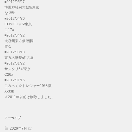
■2012/05/27
博麗神社例大祭9/東京
な-35b
■2012/04/30
COMIC1☆6/東京
こ17a
■2012/04/22
大⑨州東方祭/福岡
霊-1
■2012/03/18
東方名華祭/名古屋
■2012/01/22
サンクリ54/東京
C26a
■2012/01/15
こみっく☆トレジャー19/大阪
X-33b
※2011年以前は削除しました。
アーカイブ
2026年7月
(1)