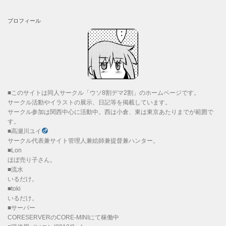
プロフィール
■このサイトは同人サークル「ウソ8割デマ2割」のホームページです。
サークル活動やイラストの展示、日記等を掲載しています。
サークル参加は関西中心に活動中。西は小倉、東は東京あたりまでが範囲で
す。
■高瀬川ユイ
サークル代表兼サイト管理人兼絵師兼提督兼ハンター。
■Lon
ほぼ売り子さん。
■流水
いるだけ。
■toki
いるだけ。
■サーバー
CORESERVERのCORE-MINIにて稼働中