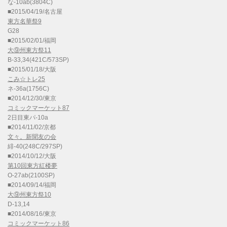
な-10ab(3804C)
■2015/04/19/名古屋
東方名華祭9
G28
■2015/02/01/福岡
大⑨州東方祭11
B-33,34(421C/573SP)
■2015/01/18/大阪
こみ☆トレ25
ネ-36a(1756C)
■2014/12/30/東京
コミックマーケット87
2日目東パ-10a
■2014/11/02/京都
文々。新聞友の会
緋-40(248C/297SP)
■2014/10/12/大阪
第10回東方紅楼夢
O-27ab(2100SP)
■2014/09/14/福岡
大⑨州東方祭10
D-13,14
■2014/08/16/東京
コミックマーケット86