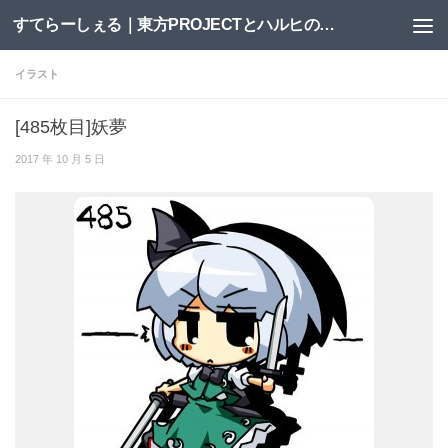
すてらーしぇる｜東方PROJECTとハルヒの二次創作サイト
コンテンツへスキップ
イラスト
[485枚目]妖夢
2017 年 10 月 5 日