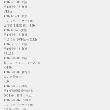
■2022/10/09/大阪
第18回東方紅楼夢
V12-a
■2021/12/31/東京
コミックマーケット99
金曜日(2日目) 東ソ-12b
■2021/11/28/大阪
第17回東方紅楼夢
申込済み(10/10から延期)
■2020/10/11/大阪
第16回東方紅楼夢
P31,32
■2020/09/06/大阪
超こみっくトレジャー2020
K-13b
■2020/08/09/名古屋
東方名華祭14
I-19
■2020/05/17/静岡
第17回博麗神社例大祭
D-01ab→延期→中止
■2020/05/02-05/東京
コミックマーケット98
4日目へ-20b→中止