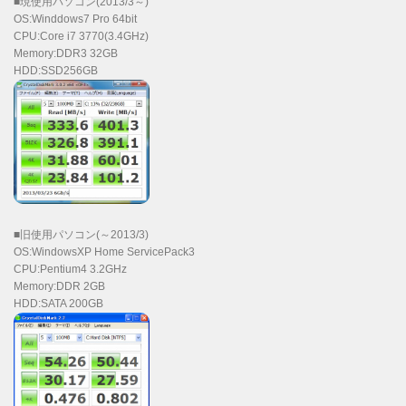
■現使用パソコン(2013/3～)
OS:Winddows7 Pro 64bit
CPU:Core i7 3770(3.4GHz)
Memory:DDR3 32GB
HDD:SSD256GB
■旧使用パソコン(～2013/3)
OS:WindowsXP Home ServicePack3
CPU:Pentium4 3.2GHz
Memory:DDR 2GB
HDD:SATA 200GB