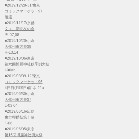
■2019/12/28-31/東京
コミックマーケット97
落選
■2019/11/17/京都
文々。新聞友の会
天-07,08
■2019/10/20/小倉
大⑨州東方祭39
H-13,14
■2019/10/06/東京
第六回博麗神社秋季例大祭
I-06ab
■2019/08/09-12/東京
コミックマーケット96
4日目(月曜日)南 ネ-21a
■2019/06/30/小倉
大⑨州東方祭37
L-03,04
■2019/06/16/広島
東方椰麟祭第十幕
F-06
■2019/05/05/東京
第16回博麗神社例大祭