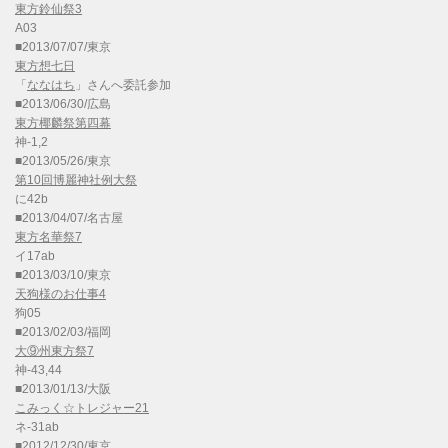
東方鈴仙祭3
A03
■2013/07/07/東京
東方想七日
「
ななはち
」さんへ委託参加
■2013/06/30/広島
東方椰麟祭第四幕
神-1,2
■2013/05/26/東京
第10回博麗神社例大祭
に42b
■2013/04/07/名古屋
東方名華祭7
イ17ab
■2013/03/10/東京
天狗様のお仕事4
狗05
■2013/02/03/福岡
大⑨州東方祭7
神-43,44
■2013/01/13/大阪
こみっく☆トレジャー21
ネ-31ab
■2012/12/30/東京