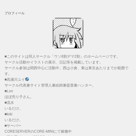
プロフィール
■このサイトは同人サークル「ウソ8割デマ2割」のホームページです。
サークル活動やイラストの展示、日記等を掲載しています。
サークル参加は関西中心に活動中。西は小倉、東は東京あたりまでが範囲で
す。
■高瀬川ユイ
サークル代表兼サイト管理人兼絵師兼提督兼ハンター。
■Lon
ほぼ売り子さん。
■流水
いるだけ。
■toki
いるだけ。
■サーバー
CORESERVERのCORE-MINIにて稼働中