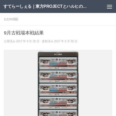
すてらーしぇる｜東方PROJECTとハルヒの二次創作サイト
コンテンツへスキップ
ただの日記
9月古戦場本戦結果
公開済み
2017 年 9 月 30 日
· 更新済み
2017 年 9 月 30 日