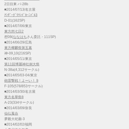
2日目東 パ-28b
■2014/07/13/名古屋
ｱﾝﾀﾞｰｸﾞﾗｳﾝﾄﾞｶｰﾆﾊﾞﾙ3
D-01(162SP)
■2014/07/06/東京
東方想七日2
想09(
ななはち
さん委託・111SP)
■2014/06/29/広島
東方椰麟祭第五幕
神-09,10(216SP)
■2014/05/11/東京
第11回博麗神社例大祭
N-38a(4,312サークル)
■2014/05/03-04/東京
砲雷撃戦！よーい！ 9
F-105(578/853サークル)
■2014/03/30/名古屋
東方名華祭8
A-23(334サークル)
■2014/03/09/奈良
仙仏蒐合
夢殿大祀廟-3
■2014/02/02/福岡