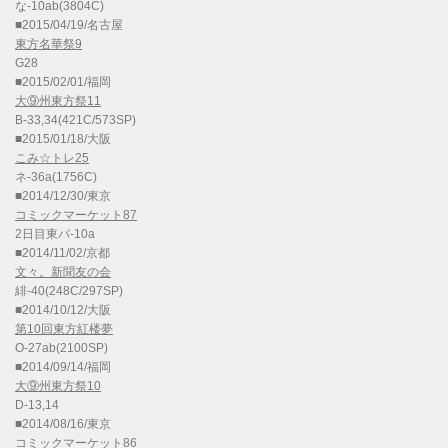
な-10ab(3804C)
■2015/04/19/名古屋
東方名華祭9
G28
■2015/02/01/福岡
大⑨州東方祭11
B-33,34(421C/573SP)
■2015/01/18/大阪
こみ☆トレ25
ネ-36a(1756C)
■2014/12/30/東京
コミックマーケット87
2日目東パ-10a
■2014/11/02/京都
文々。新聞友の会
緋-40(248C/297SP)
■2014/10/12/大阪
第10回東方紅楼夢
O-27ab(2100SP)
■2014/09/14/福岡
大⑨州東方祭10
D-13,14
■2014/08/16/東京
コミックマーケット86