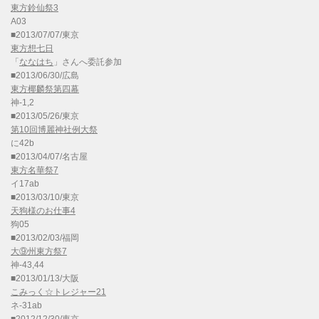
東方鈴仙祭3
A03
■2013/07/07/東京
東方想七日
「
ななはち
」さんへ委託参加
■2013/06/30/広島
東方椰麟祭第四幕
神-1,2
■2013/05/26/東京
第10回博麗神社例大祭
に42b
■2013/04/07/名古屋
東方名華祭7
イ17ab
■2013/03/10/東京
天狗様のお仕事4
狗05
■2013/02/03/福岡
大⑨州東方祭7
神-43,44
■2013/01/13/大阪
こみっく☆トレジャー21
ネ-31ab