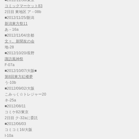
■2012/12/30/東京
コミックマーケット83
2日目 東地区 ア－08b
■2012/11/25/新潟
新潟東方祭11
あ－16a
■2012/11/04/京都
文々。新聞友の会
地-28
■2012/10/20/長野
諏訪風神祭
F-07a
■2012/10/07/大阪■
第8回東方紅楼夢
う-10b
■2012/09/02/大阪
こみっく☆トレジャー20
ネ-25a
■2012/08/11
コミケ82/東京
2日目 ク-32aに委託
■2012/06/03
コミコミ16/大阪
I-10a