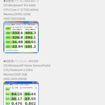
■現使用パソコン(2013/3～)
OS:Winddows7 Pro 64bit
CPU:Core i7 3770(3.4GHz)
Memory:DDR3 32GB
HDD:SSD256GB
■旧使用パソコン(～2013/3)
OS:WindowsXP Home ServicePack3
CPU:Pentium4 3.2GHz
Memory:DDR 2GB
HDD:SATA 200GB