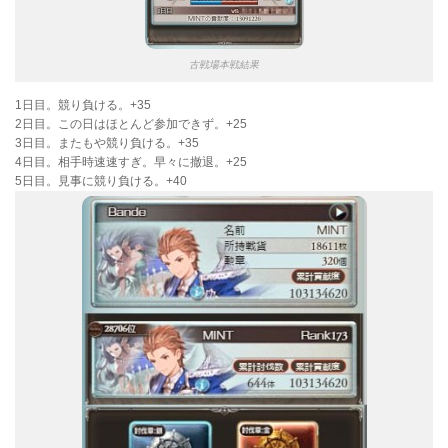
古戦場本戦結果
1日目。競り負ける。+35
2日目。この日はほとんど参加できず。+25
3日目。またもや競り負ける。+35
4日目。相手時速速すぎ。早々に撤退。+25
5日目。見事に競り負ける。+40