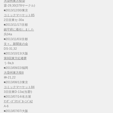
大⑨州東方祭⑨
霖-29,30(378サークル)
■2013/12/30/東京
コミックマーケット85
2日目東セ-30a
■2013/11/17/京都
鎮守府に着任しました
呉04a
■2013/11/03/京都
文々。新聞友の会
DS-31,32
■2013/10/13/大阪
第9回東方紅楼夢
う-9a,b
■2013/09/22/福岡
大⑨州東方祭8
神-21,22
■2013/08/12/東京
コミックマーケット84
3日目東D-13a(当選!)
■2013/07/14/名古屋
ｱﾝﾀﾞｰｸﾞﾗｳﾝﾄﾞｶｰﾆﾊﾞﾙ2
A-6
■2013/07/07/大阪