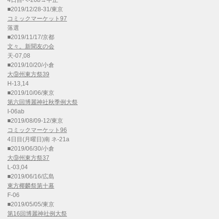
4日目へ-20b→中止
■2019/12/28-31/東京
コミックマーケット97
落選
■2019/11/17/京都
文々。新聞友の会
天-07,08
■2019/10/20/小倉
大⑨州東方祭39
H-13,14
■2019/10/06/東京
第六回博麗神社秋季例大祭
I-06ab
■2019/08/09-12/東京
コミックマーケット96
4日目(月曜日)南 ネ-21a
■2019/06/30/小倉
大⑨州東方祭37
L-03,04
■2019/06/16/広島
東方椰麟祭第十幕
F-06
■2019/05/05/東京
第16回博麗神社例大祭