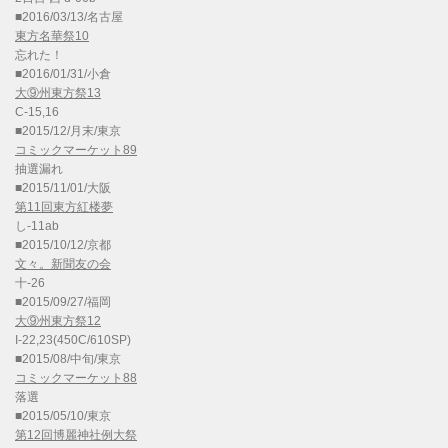
■2016/03/13/名古屋
東方名華祭10
忘れた！
■2016/01/31/小倉
大⑨州東方祭13
C-15,16
■2015/12/月末/東京
コミックマーケット89
抽選漏れ
■2015/11/01/大阪
第11回東方紅楼夢
し-11ab
■2015/10/12/京都
文々。新聞友の会
十-26
■2015/09/27/福岡
大⑨州東方祭12
I-22,23(450C/610SP)
■2015/08/中旬/東京
コミックマーケット88
落選
■2015/05/10/東京
第12回博麗神社例大祭