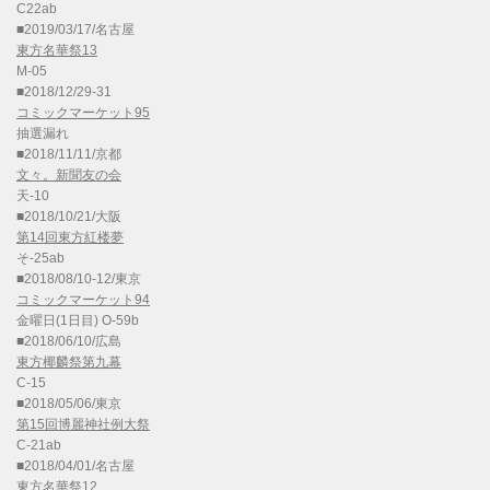
C22ab
■2019/03/17/名古屋
東方名華祭13
M-05
■2018/12/29-31
コミックマーケット95
抽選漏れ
■2018/11/11/京都
文々。新聞友の会
天-10
■2018/10/21/大阪
第14回東方紅楼夢
そ-25ab
■2018/08/10-12/東京
コミックマーケット94
金曜日(1日目) O-59b
■2018/06/10/広島
東方椰麟祭第九幕
C-15
■2018/05/06/東京
第15回博麗神社例大祭
C-21ab
■2018/04/01/名古屋
東方名華祭12