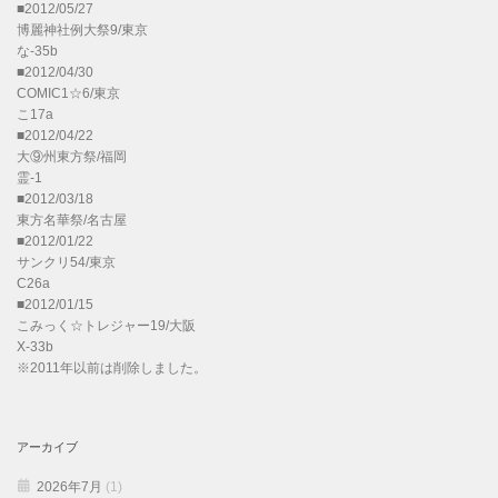
■2012/05/27
博麗神社例大祭9/東京
な-35b
■2012/04/30
COMIC1☆6/東京
こ17a
■2012/04/22
大⑨州東方祭/福岡
霊-1
■2012/03/18
東方名華祭/名古屋
■2012/01/22
サンクリ54/東京
C26a
■2012/01/15
こみっく☆トレジャー19/大阪
X-33b
※2011年以前は削除しました。
アーカイブ
2026年7月
(1)