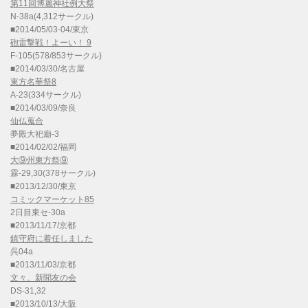
第11回博麗神社例大祭
N-38a(4,312サークル)
■2014/05/03-04/東京
砲雷撃戦！よーい！ 9
F-105(578/853サークル)
■2014/03/30/名古屋
東方名華祭8
A-23(334サークル)
■2014/03/09/奈良
仙仏蒐合
夢殿大祀廟-3
■2014/02/02/福岡
大⑨州東方祭⑨
霖-29,30(378サークル)
■2013/12/30/東京
コミックマーケット85
2日目東セ-30a
■2013/11/17/京都
鎮守府に着任しました
呉04a
■2013/11/03/京都
文々。新聞友の会
DS-31,32
■2013/10/13/大阪