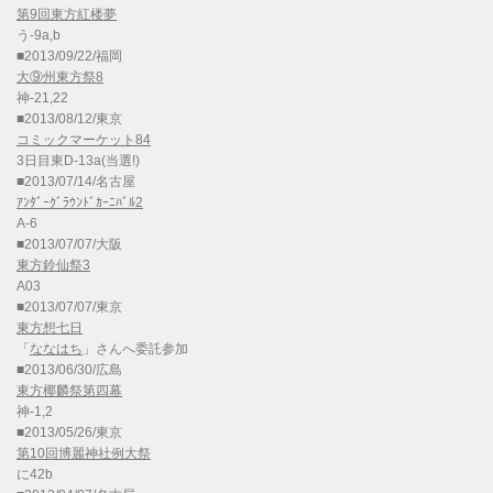
第9回東方紅楼夢
う-9a,b
■2013/09/22/福岡
大⑨州東方祭8
神-21,22
■2013/08/12/東京
コミックマーケット84
3日目東D-13a(当選!)
■2013/07/14/名古屋
ｱﾝﾀﾞｰｸﾞﾗｳﾝﾄﾞｶｰﾆﾊﾞﾙ2
A-6
■2013/07/07/大阪
東方鈴仙祭3
A03
■2013/07/07/東京
東方想七日
「
ななはち
」さんへ委託参加
■2013/06/30/広島
東方椰麟祭第四幕
神-1,2
■2013/05/26/東京
第10回博麗神社例大祭
に42b