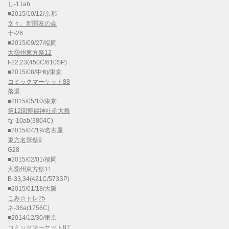
し-11ab
■2015/10/12/京都
文々。新聞友の会
十-26
■2015/09/27/福岡
大⑨州東方祭12
I-22,23(450C/610SP)
■2015/08/中旬/東京
コミックマーケット88
落選
■2015/05/10/東京
第12回博麗神社例大祭
な-10ab(3804C)
■2015/04/19/名古屋
東方名華祭9
G28
■2015/02/01/福岡
大⑨州東方祭11
B-33,34(421C/573SP)
■2015/01/18/大阪
こみ☆トレ25
ネ-36a(1756C)
■2014/12/30/東京
コミックマーケット87