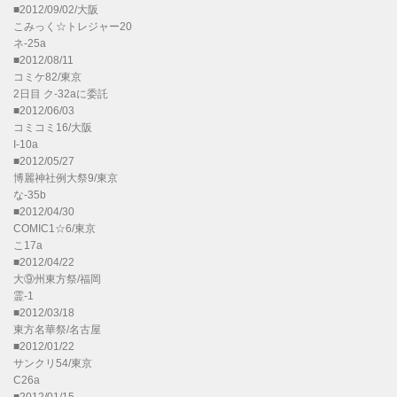
■2012/09/02/大阪
こみっく☆トレジャー20
ネ-25a
■2012/08/11
コミケ82/東京
2日目 ク-32aに委託
■2012/06/03
コミコミ16/大阪
I-10a
■2012/05/27
博麗神社例大祭9/東京
な-35b
■2012/04/30
COMIC1☆6/東京
こ17a
■2012/04/22
大⑨州東方祭/福岡
霊-1
■2012/03/18
東方名華祭/名古屋
■2012/01/22
サンクリ54/東京
C26a
■2012/01/15