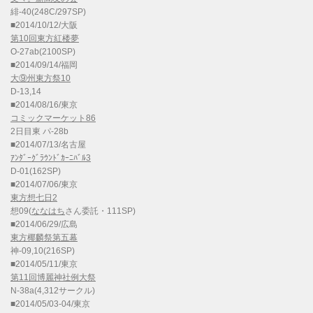
緋-40(248C/297SP)
■2014/10/12/大阪
第10回東方紅楼夢
O-27ab(2100SP)
■2014/09/14/福岡
大⑨州東方祭10
D-13,14
■2014/08/16/東京
コミックマーケット86
2日目東 パ-28b
■2014/07/13/名古屋
ｱﾝﾀﾞｰｸﾞﾗｳﾝﾄﾞｶｰﾆﾊﾞﾙ3
D-01(162SP)
■2014/07/06/東京
東方想七日2
想09(
ななはち
さん委託・111SP)
■2014/06/29/広島
東方椰麟祭第五幕
神-09,10(216SP)
■2014/05/11/東京
第11回博麗神社例大祭
N-38a(4,312サークル)
■2014/05/03-04/東京