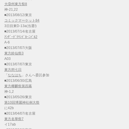
大⑨州東方祭8
神-21,22
■2013/08/12/東京
コミックマーケット84
3日目東D-13a(当選!)
■2013/07/14/名古屋
ｱﾝﾀﾞｰｸﾞﾗｳﾝﾄﾞｶｰﾆﾊﾞﾙ2
A-6
■2013/07/07/大阪
東方鈴仙祭3
A03
■2013/07/07/東京
東方想七日
「
ななはち
」さんへ委託参加
■2013/06/30/広島
東方椰麟祭第四幕
神-1,2
■2013/05/26/東京
第10回博麗神社例大祭
に42b
■2013/04/07/名古屋
東方名華祭7
イ17ab