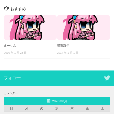
おすすめ
えーりん
謹賀新年
2010 年 1 月 23 日
2014 年 1 月 1 日
フォロー:
カレンダー
2026年8月
日
月
火
水
木
金
土