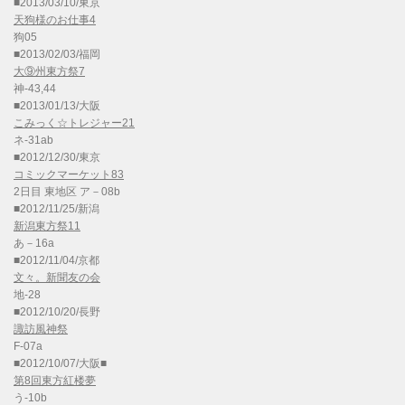
■2013/03/10/東京
天狗様のお仕事4
狗05
■2013/02/03/福岡
大⑨州東方祭7
神-43,44
■2013/01/13/大阪
こみっく☆トレジャー21
ネ-31ab
■2012/12/30/東京
コミックマーケット83
2日目 東地区 ア－08b
■2012/11/25/新潟
新潟東方祭11
あ－16a
■2012/11/04/京都
文々。新聞友の会
地-28
■2012/10/20/長野
諏訪風神祭
F-07a
■2012/10/07/大阪■
第8回東方紅楼夢
う-10b