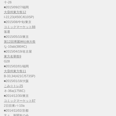
十-26
■2015/09/27/福岡
大⑨州東方祭12
I-22,23(450C/610SP)
■2015/08/中旬/東京
コミックマーケット88
落選
■2015/05/10/東京
第12回博麗神社例大祭
な-10ab(3804C)
■2015/04/19/名古屋
東方名華祭9
G28
■2015/02/01/福岡
大⑨州東方祭11
B-33,34(421C/573SP)
■2015/01/18/大阪
こみ☆トレ25
ネ-36a(1756C)
■2014/12/30/東京
コミックマーケット87
2日目東パ-10a
■2014/11/02/京都
文々。新聞友の会