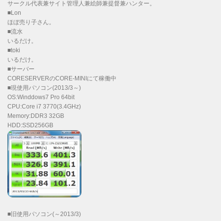
サークル代表兼サイト管理人兼絵師兼提督兼ハンター。
■Lon
ほぼ売り子さん。
■流水
いるだけ。
■toki
いるだけ。
■サーバー
CORESERVERのCORE-MINIにて稼働中
■現使用パソコン(2013/3～)
OS:Winddows7 Pro 64bit
CPU:Core i7 3770(3.4GHz)
Memory:DDR3 32GB
HDD:SSD256GB
■旧使用パソコン(～2013/3)