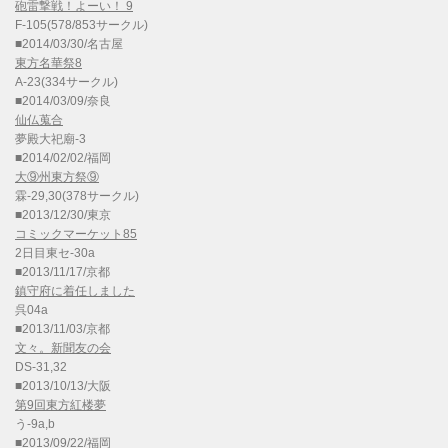
砲雷撃戦！よーい！ 9
F-105(578/853サークル)
■2014/03/30/名古屋
東方名華祭8
A-23(334サークル)
■2014/03/09/奈良
仙仏蒐合
夢殿大祀廟-3
■2014/02/02/福岡
大⑨州東方祭⑨
霖-29,30(378サークル)
■2013/12/30/東京
コミックマーケット85
2日目東セ-30a
■2013/11/17/京都
鎮守府に着任しました
呉04a
■2013/11/03/京都
文々。新聞友の会
DS-31,32
■2013/10/13/大阪
第9回東方紅楼夢
う-9a,b
■2013/09/22/福岡