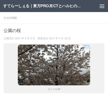
すてらーしぇる｜東方PROJECTとハルヒの二次創作サイト
コンテンツへスキップ
ただの日記
公園の桜
公開済み
2017 年 4 月 9 日
· 更新済み
2017 年 4 月 18 日
近くの公園