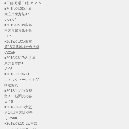
4日目(月曜日)南 ネ-21a
■2019/06/30/小倉
大⑨州東方祭37
L-03,04
■2019/06/16/広島
東方椰麟祭第十幕
F-06
■2019/05/05/東京
第16回博麗神社例大祭
C22ab
■2019/03/17/名古屋
東方名華祭13
M-05
■2018/12/29-31
コミックマーケット95
抽選漏れ
■2018/11/11/京都
文々。新聞友の会
天-10
■2018/10/21/大阪
第14回東方紅楼夢
そ-25ab
■2018/08/10-12/東京
コミックマーケット94