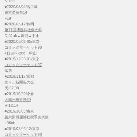
K-13b
■2020/08/09/名古屋
東方名華祭14
I-19
■2020/05/17/静岡
第17回博麗神社例大祭
D-01ab→延期→中止
■2020/05/02-05/東京
コミックマーケット98
4日目へ-20b→中止
■2019/12/28-31/東京
コミックマーケット97
落選
■2019/11/17/京都
文々。新聞友の会
天-07,08
■2019/10/20/小倉
大⑨州東方祭39
H-13,14
■2019/10/06/東京
第六回博麗神社秋季例大祭
I-06ab
■2019/08/09-12/東京
コミックマーケット96