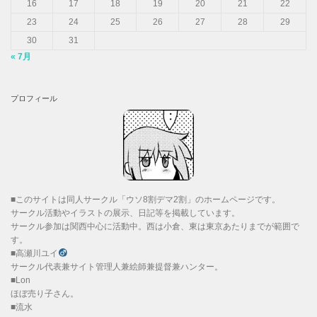
16
17
18
19
20
21
22
23
24
25
26
27
28
29
30
31
« 7月
プロフィール
■このサイトは同人サークル「ウソ8割デマ2割」のホームページです。
サークル活動やイラストの展示、日記等を掲載しています。
サークル参加は関西中心に活動中。西は小倉、東は東京あたりまでが範囲で
す。
■高瀬川ユイ
サークル代表兼サイト管理人兼絵師兼提督兼ハンター。
■Lon
ほぼ売り子さん。
■流水