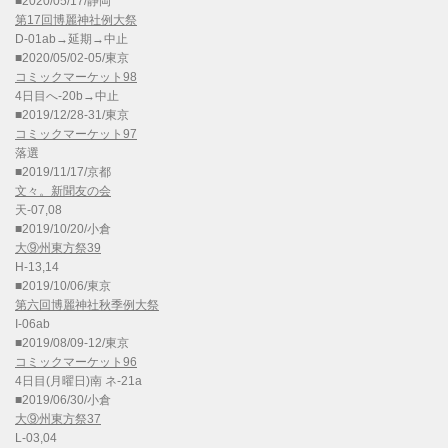
■2020/05/17/静岡
第17回博麗神社例大祭
D-01ab→延期→中止
■2020/05/02-05/東京
コミックマーケット98
4日目へ-20b→中止
■2019/12/28-31/東京
コミックマーケット97
落選
■2019/11/17/京都
文々。新聞友の会
天-07,08
■2019/10/20/小倉
大⑨州東方祭39
H-13,14
■2019/10/06/東京
第六回博麗神社秋季例大祭
I-06ab
■2019/08/09-12/東京
コミックマーケット96
4日目(月曜日)南 ネ-21a
■2019/06/30/小倉
大⑨州東方祭37
L-03,04