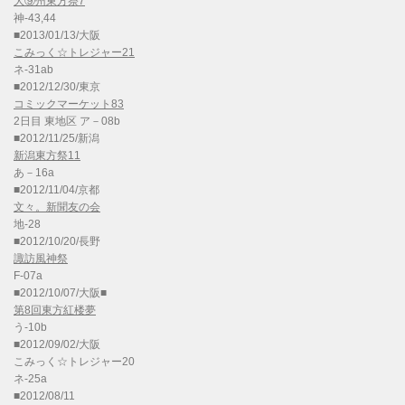
大⑨州東方祭7
神-43,44
■2013/01/13/大阪
こみっく☆トレジャー21
ネ-31ab
■2012/12/30/東京
コミックマーケット83
2日目 東地区 ア－08b
■2012/11/25/新潟
新潟東方祭11
あ－16a
■2012/11/04/京都
文々。新聞友の会
地-28
■2012/10/20/長野
諏訪風神祭
F-07a
■2012/10/07/大阪■
第8回東方紅楼夢
う-10b
■2012/09/02/大阪
こみっく☆トレジャー20
ネ-25a
■2012/08/11