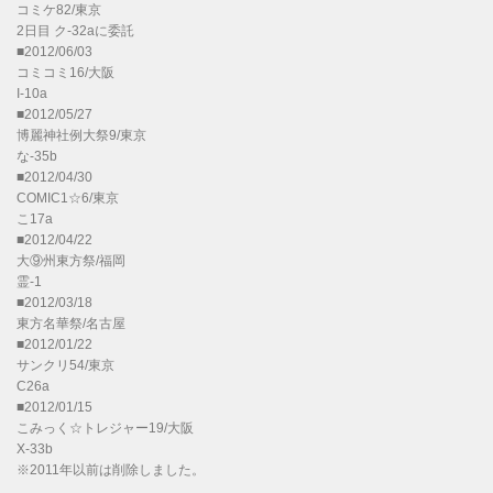
コミケ82/東京
2日目 ク-32aに委託
■2012/06/03
コミコミ16/大阪
I-10a
■2012/05/27
博麗神社例大祭9/東京
な-35b
■2012/04/30
COMIC1☆6/東京
こ17a
■2012/04/22
大⑨州東方祭/福岡
霊-1
■2012/03/18
東方名華祭/名古屋
■2012/01/22
サンクリ54/東京
C26a
■2012/01/15
こみっく☆トレジャー19/大阪
X-33b
※2011年以前は削除しました。