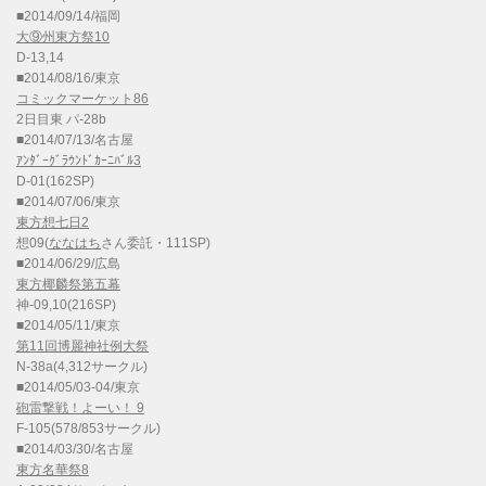
■2014/09/14/福岡
大⑨州東方祭10
D-13,14
■2014/08/16/東京
コミックマーケット86
2日目東 パ-28b
■2014/07/13/名古屋
ｱﾝﾀﾞｰｸﾞﾗｳﾝﾄﾞｶｰﾆﾊﾞﾙ3
D-01(162SP)
■2014/07/06/東京
東方想七日2
想09(
ななはち
さん委託・111SP)
■2014/06/29/広島
東方椰麟祭第五幕
神-09,10(216SP)
■2014/05/11/東京
第11回博麗神社例大祭
N-38a(4,312サークル)
■2014/05/03-04/東京
砲雷撃戦！よーい！ 9
F-105(578/853サークル)
■2014/03/30/名古屋
東方名華祭8