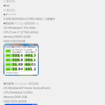
いるだけ。
■toki
いるだけ。
■サーバー
CORESERVERのCORE-MINIにて稼働中
■現使用パソコン(2013/3～)
OS:Winddows7 Pro 64bit
CPU:Core i7 3770(3.4GHz)
Memory:DDR3 32GB
HDD:SSD256GB
■旧使用パソコン(～2013/3)
OS:WindowsXP Home ServicePack3
CPU:Pentium4 3.2GHz
Memory:DDR 2GB
HDD:SATA 200GB