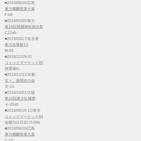
■2019/06/16/広島
東方椰麟祭第十幕
F-06
■2019/05/05/東京
第16回博麗神社例大祭
C22ab
■2019/03/17/名古屋
東方名華祭13
M-05
■2018/12/29-31
コミックマーケット95
抽選漏れ
■2018/11/11/京都
文々。新聞友の会
天-10
■2018/10/21/大阪
第14回東方紅楼夢
そ-25ab
■2018/08/10-12/東京
コミックマーケット94
金曜日(1日目) O-59b
■2018/06/10/広島
東方椰麟祭第九幕
C-15