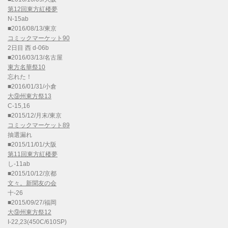
第12回東方紅楼夢
N-15ab
■2016/08/13/東京
コミックマーケット90
2日目 西 d-06b
■2016/03/13/名古屋
東方名華祭10
忘れた！
■2016/01/31/小倉
大⑨州東方祭13
C-15,16
■2015/12/月末/東京
コミックマーケット89
抽選漏れ
■2015/11/01/大阪
第11回東方紅楼夢
し-11ab
■2015/10/12/京都
文々。新聞友の会
十-26
■2015/09/27/福岡
大⑨州東方祭12
I-22,23(450C/610SP)