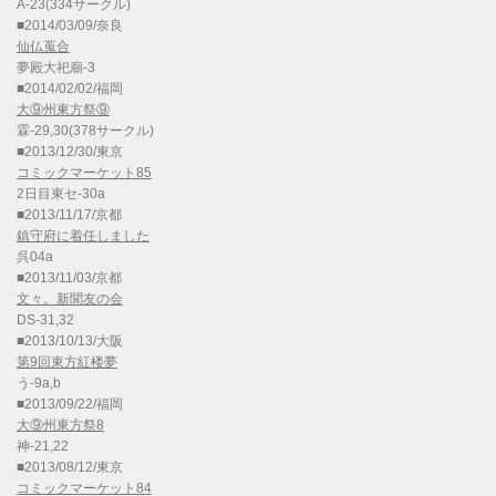
A-23(334サークル)
■2014/03/09/奈良
仙仏蒐合
夢殿大祀廟-3
■2014/02/02/福岡
大⑨州東方祭⑨
霖-29,30(378サークル)
■2013/12/30/東京
コミックマーケット85
2日目東セ-30a
■2013/11/17/京都
鎮守府に着任しました
呉04a
■2013/11/03/京都
文々。新聞友の会
DS-31,32
■2013/10/13/大阪
第9回東方紅楼夢
う-9a,b
■2013/09/22/福岡
大⑨州東方祭8
神-21,22
■2013/08/12/東京
コミックマーケット84