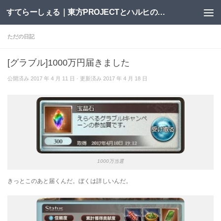
すてらーしぇる｜東方PROJECTとハルヒの二次創作サイト
コンテンツへスキップ
ただの日記
[グラブル]1000万円届きました
公開済み
2017 年 4 月 11 日
· 更新済み
2017 年 4 月 18 日
1000万当選
きっとこのあと届くんだ。ぼくは詳しいんだ。