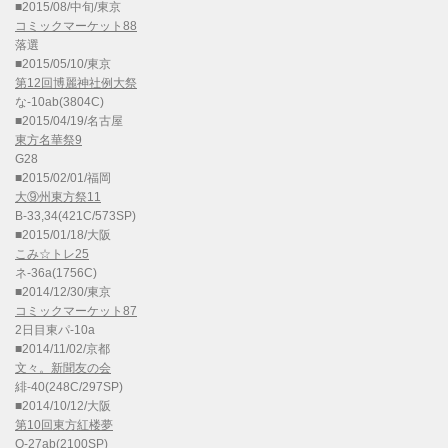
■2015/08/中旬/東京
コミックマーケット88
落選
■2015/05/10/東京
第12回博麗神社例大祭
な-10ab(3804C)
■2015/04/19/名古屋
東方名華祭9
G28
■2015/02/01/福岡
大⑨州東方祭11
B-33,34(421C/573SP)
■2015/01/18/大阪
こみ☆トレ25
ネ-36a(1756C)
■2014/12/30/東京
コミックマーケット87
2日目東パ-10a
■2014/11/02/京都
文々。新聞友の会
緋-40(248C/297SP)
■2014/10/12/大阪
第10回東方紅楼夢
O-27ab(2100SP)