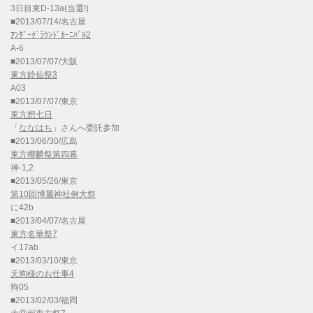
3日目東D-13a(当選!)
■2013/07/14/名古屋
ｱﾝﾀﾞｰｸﾞﾗｳﾝﾄﾞｶｰﾆﾊﾞﾙ2
A-6
■2013/07/07/大阪
東方鈴仙祭3
A03
■2013/07/07/東京
東方想七日
「
ななはち
」さんへ委託参加
■2013/06/30/広島
東方椰麟祭第四幕
神-1,2
■2013/05/26/東京
第10回博麗神社例大祭
に42b
■2013/04/07/名古屋
東方名華祭7
イ17ab
■2013/03/10/東京
天狗様のお仕事4
狗05
■2013/02/03/福岡