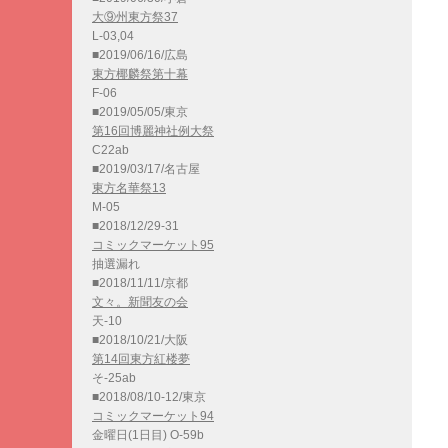
大⑨州東方祭37
L-03,04
■2019/06/16/広島
東方椰麟祭第十幕
F-06
■2019/05/05/東京
第16回博麗神社例大祭
C22ab
■2019/03/17/名古屋
東方名華祭13
M-05
■2018/12/29-31
コミックマーケット95
抽選漏れ
■2018/11/11/京都
文々。新聞友の会
天-10
■2018/10/21/大阪
第14回東方紅楼夢
そ-25ab
■2018/08/10-12/東京
コミックマーケット94
金曜日(1日目) O-59b