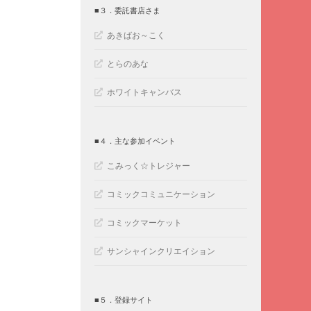
■３．委託書店さま
あきばお～こく
とらのあな
ホワイトキャンバス
■４．主な参加イベント
こみっく☆トレジャー
コミックコミュニケーション
コミックマーケット
サンシャインクリエイション
■５．登録サイト