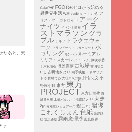
FGO
Re:ゼロから始める
CakePHP
異世界生活
ア
らくがき
W杯
zenfone
アーク
リス・マーガトロイド
イラ
ナイツ
イベント情報
ストマラソン
グラ
ブル
ドラクエウォ
チルノ
ボ
ーク
フランドール・スカーレット
ウリング
せたあと、穴
ルーミア
レ
モンハン
ミリア・スカーレット
レム
伊吹萃香
古戦場
博麗霊夢
十六夜咲夜
古明地こ
古明地さとり
四季映姫・ヤマザナ
いし
射命丸文
小
ドゥ
因幡てゐ
大⑨州東方祭
東方
東方
野塚小町
PROJECT
東方紅楼夢
東
犬走
河城にとり
風谷早苗
水橋パルスィ
艦隊
椛
艦これ
異種族レビュアーズ
色紙
これくしょん
藤原妹
霧雨魔理沙
紅
霊烏路空
風見幽香
ナチャ