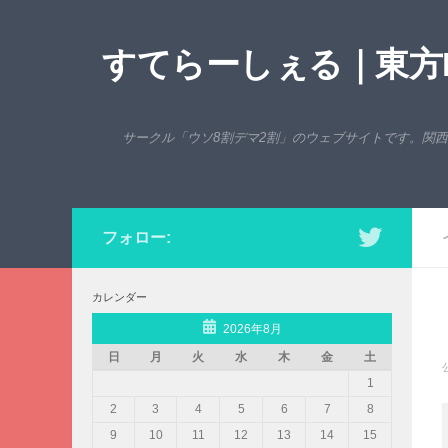
コンテンツへスキップ
すてらーしぇる｜東方P
サークル「ウソ8割デマ2割」のウェブサイトです。関
フォロー:
カレンダー
2026年8月
日
月
火
水
木
金
土
1
2
3
4
5
6
7
8
9
10
11
12
13
14
15