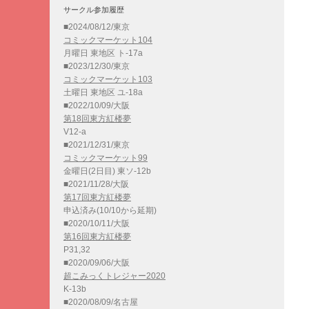
サークル参加履歴
■2024/08/12/東京
コミックマーケット104
月曜日 東地区 ト-17a
■2023/12/30/東京
コミックマーケット103
土曜日 東地区 ユ-18a
■2022/10/09/大阪
第18回東方紅楼夢
V12-a
■2021/12/31/東京
コミックマーケット99
金曜日(2日目) 東ソ-12b
■2021/11/28/大阪
第17回東方紅楼夢
申込済み(10/10から延期)
■2020/10/11/大阪
第16回東方紅楼夢
P31,32
■2020/09/06/大阪
超こみっくトレジャー2020
K-13b
■2020/08/09/名古屋