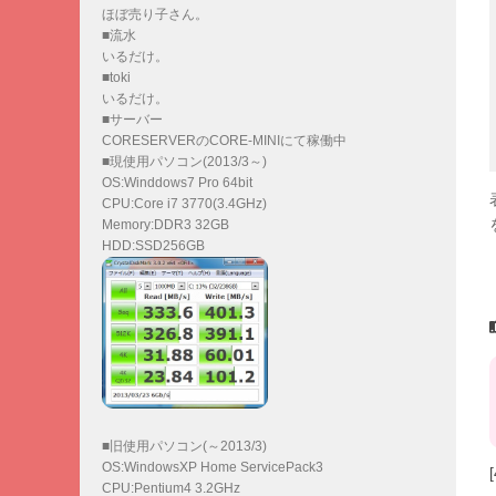
ほぼ売り子さん。
■流水
いるだけ。
■toki
いるだけ。
■サーバー
CORESERVERのCORE-MINIにて稼働中
■現使用パソコン(2013/3～)
OS:Winddows7 Pro 64bit
CPU:Core i7 3770(3.4GHz)
Memory:DDR3 32GB
HDD:SSD256GB
■旧使用パソコン(～2013/3)
OS:WindowsXP Home ServicePack3
CPU:Pentium4 3.2GHz