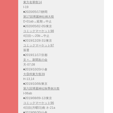
東方名華祭14
I-19
■2020/05/17/静岡
第17回博麗神社例大祭
D-01ab→延期→中止
■2020/05/02-05/東京
コミックマーケット98
4日目へ-20b→中止
■2019/12/28-31/東京
コミックマーケット97
落選
■2019/11/17/京都
文々。新聞友の会
天-07,08
■2019/10/20/小倉
大⑨州東方祭39
H-13,14
■2019/10/06/東京
第六回博麗神社秋季例大祭
I-06ab
■2019/08/09-12/東京
コミックマーケット96
4日目(月曜日)南 ネ-21a
■2019/06/30/小倉