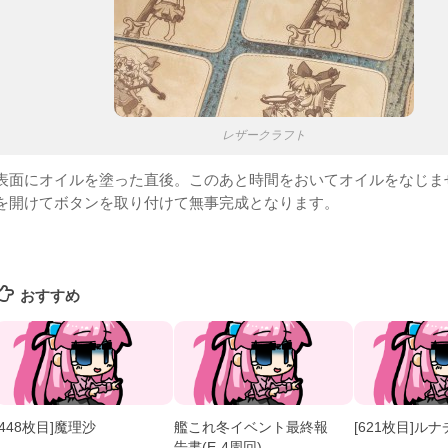
レザークラフト
表面にオイルを塗った直後。このあと時間をおいてオイルをなじま
を開けてボタンを取り付けて無事完成となります。
おすすめ
[448枚目]魔理沙
艦これ冬イベント最終報
[621枚目]ル
告書(E-4周回)