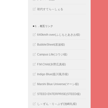
初代すてら～しぇる
■１．相互リンク
640km/h over(ふじもとあきお様)
BubbleSheet(若波様)
Campus Life(コウジ様)
F.M.Child(氷野広真様)
Indigo Blue(藍川風月様)
Marshi Blue Universe(マーシ様)
STEED ENTERPRISE(STEED様)
し～ずん・り～ぶず(池崎礼様)