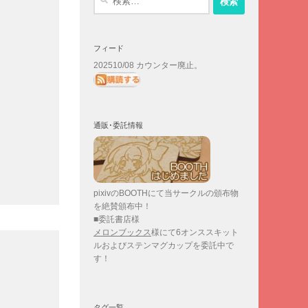
索:
フィード
202510/08 カウンター廃止。
通販･委託情報
pixivのBOOTHにて当サークルの頒布物
を絶賛頒布中！
■委託書店様
メロンブックス
様にて6オンススキット
ルおよびステンマグカップを委託中で
す！
タグ一覧