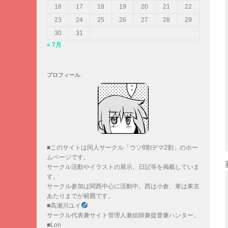
16
17
18
19
20
21
22
23
24
25
26
27
28
29
30
31
« 7月
プロフィール
■このサイトは同人サークル「ウソ8割デマ2割」のホー
ムページです。
サークル活動やイラストの展示、日記等を掲載していま
す。
サークル参加は関西中心に活動中。西は小倉、東は東京
あたりまでが範囲です。
■高瀬川ユイ
サークル代表兼サイト管理人兼絵師兼提督兼ハンター。
■Lon