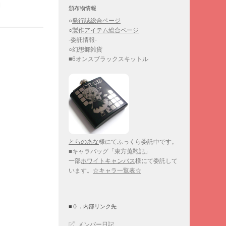
日
頒布物情報
○
発行誌総合ページ
○
製作アイテム総合ページ
-委託情報-
○幻想郷雑貨
■6オンスブラックスキットル
とらのあな
様にてふっくら委託中です。
■キャラバッグ「東方蒐鞄記」
一部
ホワイトキャンバス
様にて委託して
います。
☆キャラ一覧表☆
■０．内部リンク先
メンバー日記