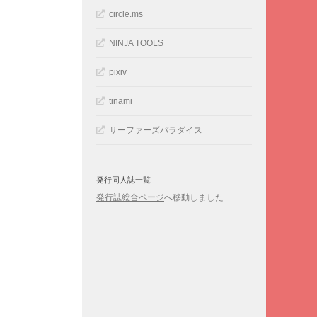
circle.ms
NINJA TOOLS
pixiv
tinami
サーファーズパラダイス
発行同人誌一覧
発行誌総合ページ
へ移動しました