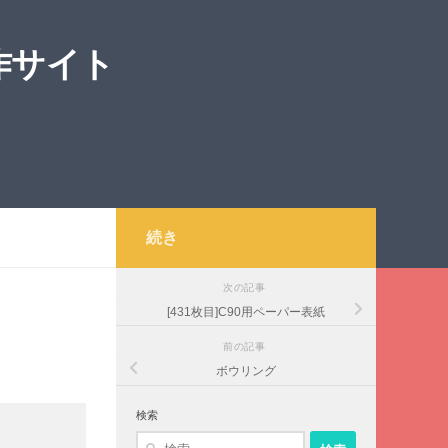
作サイト
続き
次の記事
[431枚目]C90用ペーパー表紙
前の記事
ボウリング
検索
検