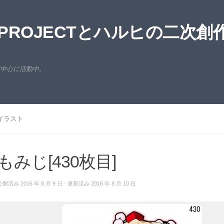
ROJECTとハルヒの二次創
西中心に活動中。
イラスト
もみじ[430枚目]
公開済み
2016 年 8 月 9 日
· 更新済み
2016 年 8 月 10 日