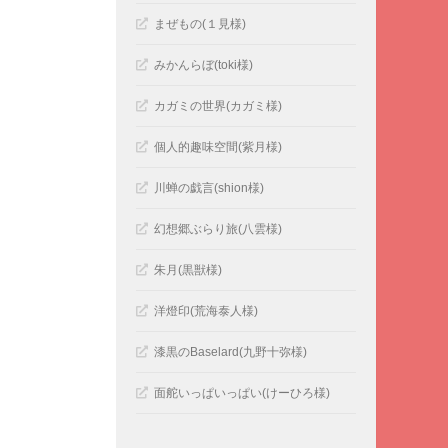
まぜもの(１見様)
みかんらぼ(toki様)
カガミの世界(カガミ様)
個人的趣味空間(紫月様)
川蝉の戯言(shion様)
幻想郷ぶらり旅(八雲様)
朱月(黒獣様)
洋燈印(荒海泰人様)
漆黒のBaselard(九野十弥様)
面舵いっぱいっぱい(けーひろ様)