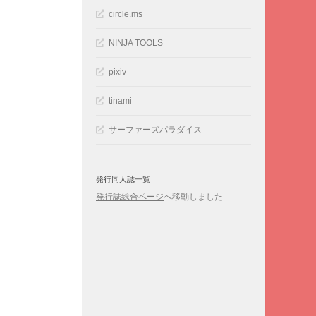
circle.ms
NINJA TOOLS
pixiv
tinami
サーファーズパラダイス
発行同人誌一覧
発行誌総合ページ
へ移動しました