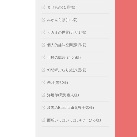
まぜもの(１見様)
みかんらぼ(toki様)
カガミの世界(カガミ様)
個人的趣味空間(紫月様)
川蝉の戯言(shion様)
幻想郷ぶらり旅(八雲様)
朱月(黒獣様)
洋燈印(荒海泰人様)
漆黒のBaselard(九野十弥様)
面舵いっぱいっぱい(けーひろ様)