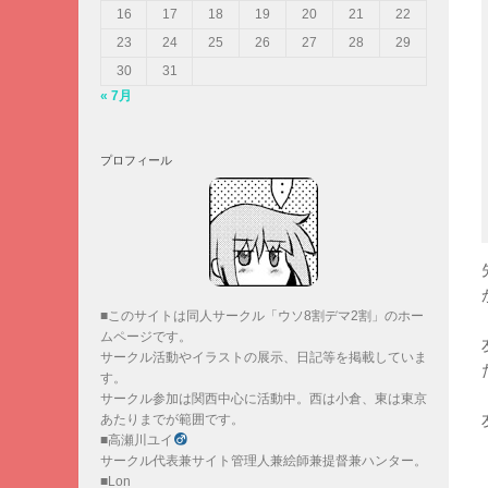
16
17
18
19
20
21
22
23
24
25
26
27
28
29
30
31
« 7月
プロフィール
■このサイトは同人サークル「ウソ8割デマ2割」のホー
ムページです。
サークル活動やイラストの展示、日記等を掲載していま
す。
サークル参加は関西中心に活動中。西は小倉、東は東京
あたりまでが範囲です。
■高瀬川ユイ
サークル代表兼サイト管理人兼絵師兼提督兼ハンター。
■Lon