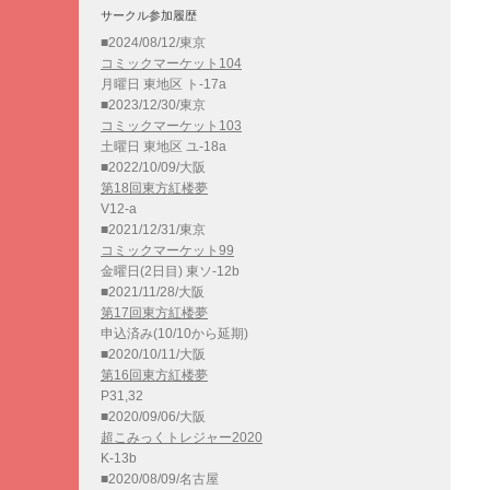
サークル参加履歴
■2024/08/12/東京
コミックマーケット104
月曜日 東地区 ト-17a
■2023/12/30/東京
コミックマーケット103
土曜日 東地区 ユ-18a
■2022/10/09/大阪
第18回東方紅楼夢
V12-a
■2021/12/31/東京
コミックマーケット99
金曜日(2日目) 東ソ-12b
■2021/11/28/大阪
第17回東方紅楼夢
申込済み(10/10から延期)
■2020/10/11/大阪
第16回東方紅楼夢
P31,32
■2020/09/06/大阪
超こみっくトレジャー2020
K-13b
■2020/08/09/名古屋