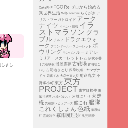
FGO
Re:ゼロから始める
CakePHP
異世界生活
ア
らくがき
W杯
zenfone
アーク
リス・マーガトロイド
イラ
ナイツ
イベント情報
ストマラソン
グラ
ブル
ドラクエウォ
チルノ
ボ
ーク
フランドール・スカーレット
ウリング
ルーミア
レ
モンハン
ミリア・スカーレット
レム
伊吹萃香
古戦場
博麗霊夢
稿しまし
十六夜咲夜
古明地こ
古明地さとり
四季映姫・ヤマザナ
いし
射命丸文
小
ドゥ
因幡てゐ
大⑨州東方祭
東方
東方
野塚小町
PROJECT
東方紅楼夢
東
犬走
河城にとり
風谷早苗
水橋パルスィ
艦隊
椛
艦これ
異種族レビュアーズ
色紙
これくしょん
藤原妹
霧雨魔理沙
紅
霊烏路空
風見幽香