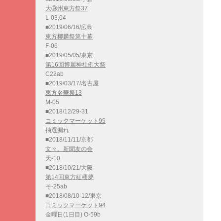
大⑨州東方祭37
L-03,04
■2019/06/16/広島
東方椰麟祭第十幕
F-06
■2019/05/05/東京
第16回博麗神社例大祭
C22ab
■2019/03/17/名古屋
東方名華祭13
M-05
■2018/12/29-31
コミックマーケット95
抽選漏れ
■2018/11/11/京都
文々。新聞友の会
天-10
■2018/10/21/大阪
第14回東方紅楼夢
そ-25ab
■2018/08/10-12/東京
コミックマーケット94
金曜日(1日目) O-59b