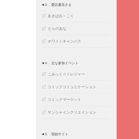
■３．委託書店さま
あきばお～こく
とらのあな
ホワイトキャンバス
■４．主な参加イベント
こみっく☆トレジャー
コミックコミュニケーション
コミックマーケット
サンシャインクリエイション
■５．登録サイト