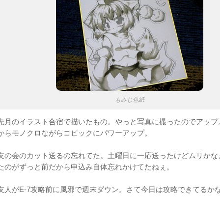
もみじ色紙
先月のイラスト合宿で描いたもの。やっと写真に撮ったのでアップ
からモノクロながらコピックにパワーアップ。
友の会のカット送るの忘れてた。土曜日に一応送ったけどムリかな
たのがずっと前だから申込み自体忘れかけてたねぇ。
友人がE-7攻略前に風邪で週末ダウン。さて今日は攻略できてるか