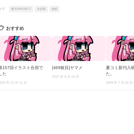
タグ:
東方PROJECT
犬走椛
色紙
おすすめ
第157回イラスト合宿で
[469枚目]ヤマメ
夏コミ新刊入
した
た。
2017 年 9 月 19 日
023 年 11 月 11 日
2009 年 7 月 16 日