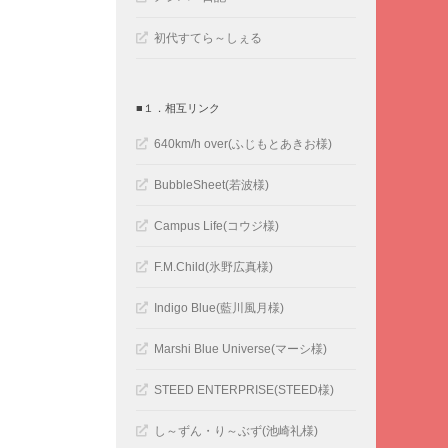
初代すてら～しぇる
■１．相互リンク
640km/h over(ふじもとあきお様)
BubbleSheet(若波様)
Campus Life(コウジ様)
F.M.Child(氷野広真様)
Indigo Blue(藍川風月様)
Marshi Blue Universe(マーシ様)
STEED ENTERPRISE(STEED様)
し～ずん・り～ぶず(池崎礼様)