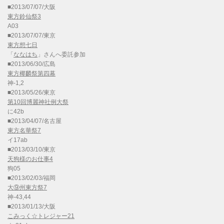
■2013/07/07/大阪
東方鈴仙祭3
A03
■2013/07/07/東京
東方想七日
「
ななはち
」さんへ委託参加
■2013/06/30/広島
東方椰麟祭第四幕
神-1,2
■2013/05/26/東京
第10回博麗神社例大祭
に42b
■2013/04/07/名古屋
東方名華祭7
イ17ab
■2013/03/10/東京
天狗様のお仕事4
狗05
■2013/02/03/福岡
大⑨州東方祭7
神-43,44
■2013/01/13/大阪
こみっく☆トレジャー21