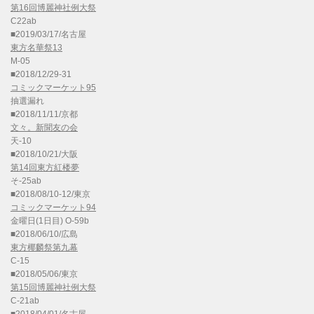
第16回博麗神社例大祭
C22ab
■2019/03/17/名古屋
東方名華祭13
M-05
■2018/12/29-31
コミックマーケット95
抽選漏れ
■2018/11/11/京都
文々。新聞友の会
天-10
■2018/10/21/大阪
第14回東方紅楼夢
そ-25ab
■2018/08/10-12/東京
コミックマーケット94
金曜日(1日目) O-59b
■2018/06/10/広島
東方椰麟祭第九幕
C-15
■2018/05/06/東京
第15回博麗神社例大祭
C-21ab