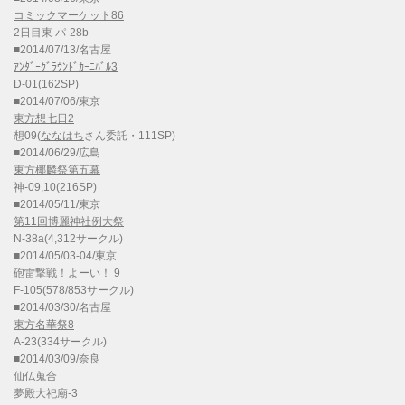
コミックマーケット86
2日目東 パ-28b
■2014/07/13/名古屋
ｱﾝﾀﾞｰｸﾞﾗｳﾝﾄﾞｶｰﾆﾊﾞﾙ3
D-01(162SP)
■2014/07/06/東京
東方想七日2
想09(
ななはち
さん委託・111SP)
■2014/06/29/広島
東方椰麟祭第五幕
神-09,10(216SP)
■2014/05/11/東京
第11回博麗神社例大祭
N-38a(4,312サークル)
■2014/05/03-04/東京
砲雷撃戦！よーい！ 9
F-105(578/853サークル)
■2014/03/30/名古屋
東方名華祭8
A-23(334サークル)
■2014/03/09/奈良
仙仏蒐合
夢殿大祀廟-3