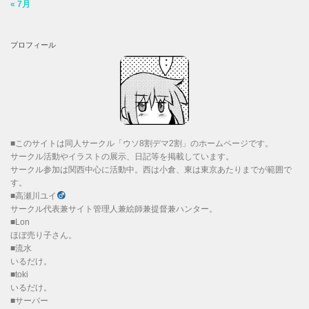
« 7月
プロフィール
■このサイトは同人サークル「ウソ8割デマ2割」のホームページです。
サークル活動やイラストの展示、日記等を掲載しています。
サークル参加は関西中心に活動中。西は小倉、東は東京あたりまでが範囲で
す。
■高瀬川ユイ
サークル代表兼サイト管理人兼絵師兼提督兼ハンター。
■Lon
ほぼ売り子さん。
■流水
いるだけ。
■toki
いるだけ。
■サーバー