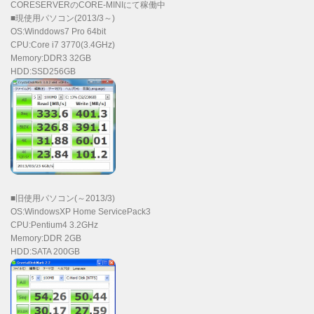
CORESERVERのCORE-MINIにて稼働中
■現使用パソコン(2013/3～)
OS:Winddows7 Pro 64bit
CPU:Core i7 3770(3.4GHz)
Memory:DDR3 32GB
HDD:SSD256GB
■旧使用パソコン(～2013/3)
OS:WindowsXP Home ServicePack3
CPU:Pentium4 3.2GHz
Memory:DDR 2GB
HDD:SATA 200GB