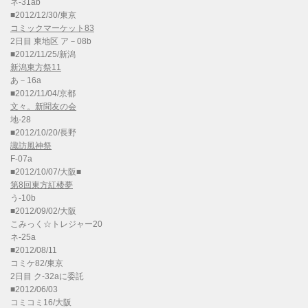
ネ-31ab
■2012/12/30/東京
コミックマーケット83
2日目 東地区 ア－08b
■2012/11/25/新潟
新潟東方祭11
あ－16a
■2012/11/04/京都
文々。新聞友の会
地-28
■2012/10/20/長野
諏訪風神祭
F-07a
■2012/10/07/大阪■
第8回東方紅楼夢
う-10b
■2012/09/02/大阪
こみっく☆トレジャー20
ネ-25a
■2012/08/11
コミケ82/東京
2日目 ク-32aに委託
■2012/06/03
コミコミ16/大阪