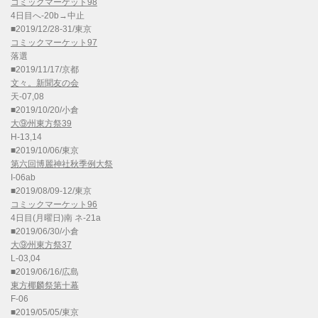
コミックマーケット98
4日目へ-20b→中止
■2019/12/28-31/東京
コミックマーケット97
落選
■2019/11/17/京都
文々。新聞友の会
天-07,08
■2019/10/20/小倉
大⑨州東方祭39
H-13,14
■2019/10/06/東京
第六回博麗神社秋季例大祭
I-06ab
■2019/08/09-12/東京
コミックマーケット96
4日目(月曜日)南 ネ-21a
■2019/06/30/小倉
大⑨州東方祭37
L-03,04
■2019/06/16/広島
東方椰麟祭第十幕
F-06
■2019/05/05/東京