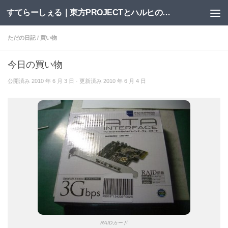
すてらーしぇる｜東方PROJECTとハルヒの二次創作サイト
コンテンツへスキップ
ただの日記
/
買い物
今日の買い物
公開済み
2010 年 6 月 3 日
· 更新済み
2010 年 6 月 4 日
RAIDカード