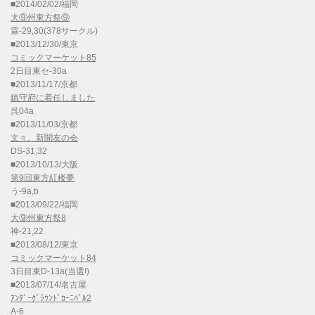
■2014/02/02/福岡
大⑨州東方祭⑨
霖-29,30(378サークル)
■2013/12/30/東京
コミックマーケット85
2日目東セ-30a
■2013/11/17/京都
鎮守府に着任しました
呉04a
■2013/11/03/京都
文々。新聞友の会
DS-31,32
■2013/10/13/大阪
第9回東方紅楼夢
う-9a,b
■2013/09/22/福岡
大⑨州東方祭8
神-21,22
■2013/08/12/東京
コミックマーケット84
3日目東D-13a(当選!)
■2013/07/14/名古屋
ｱﾝﾀﾞｰｸﾞﾗｳﾝﾄﾞｶｰﾆﾊﾞﾙ2
A-6