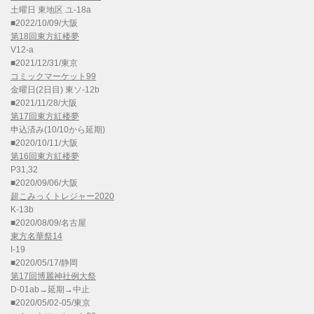
土曜日 東地区 ユ-18a
■2022/10/09/大阪
第18回東方紅楼夢
V12-a
■2021/12/31/東京
コミックマーケット99
金曜日(2日目) 東ソ-12b
■2021/11/28/大阪
第17回東方紅楼夢
申込済み(10/10から延期)
■2020/10/11/大阪
第16回東方紅楼夢
P31,32
■2020/09/06/大阪
超こみっくトレジャー2020
K-13b
■2020/08/09/名古屋
東方名華祭14
I-19
■2020/05/17/静岡
第17回博麗神社例大祭
D-01ab→延期→中止
■2020/05/02-05/東京