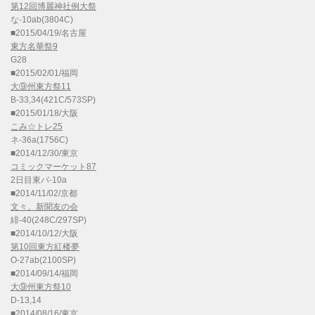
第12回博麗神社例大祭
な-10ab(3804C)
■2015/04/19/名古屋
東方名華祭9
G28
■2015/02/01/福岡
大⑨州東方祭11
B-33,34(421C/573SP)
■2015/01/18/大阪
こみ☆トレ25
ネ-36a(1756C)
■2014/12/30/東京
コミックマーケット87
2日目東パ-10a
■2014/11/02/京都
文々。新聞友の会
緋-40(248C/297SP)
■2014/10/12/大阪
第10回東方紅楼夢
O-27ab(2100SP)
■2014/09/14/福岡
大⑨州東方祭10
D-13,14
■2014/08/16/東京