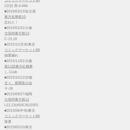
コミックマーケット90
2日目 西 d-06b
■2016/03/13/名古屋
東方名華祭10
忘れた！
■2016/01/31/小倉
大⑨州東方祭13
C-15,16
■2015/12/月末/東京
コミックマーケット89
抽選漏れ
■2015/11/01/大阪
第11回東方紅楼夢
し-11ab
■2015/10/12/京都
文々。新聞友の会
十-26
■2015/09/27/福岡
大⑨州東方祭12
I-22,23(450C/610SP)
■2015/08/中旬/東京
コミックマーケット88
落選
■2015/05/10/東京