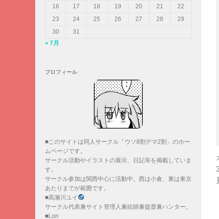
16
17
18
19
20
21
22
23
24
25
26
27
28
29
30
31
« 7月
プロフィール
■このサイトは同人サークル「ウソ8割デマ2割」のホー
ムページです。
サークル活動やイラストの展示、日記等を掲載していま
す。
サークル参加は関西中心に活動中。西は小倉、東は東京
あたりまでが範囲です。
■高瀬川ユイ
サークル代表兼サイト管理人兼絵師兼提督兼ハンター。
■Lon