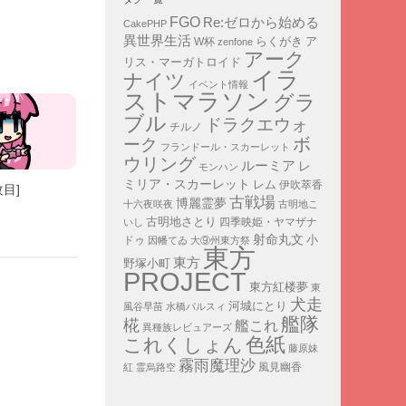
FGO
Re:ゼロから始める
CakePHP
異世界生活
ア
らくがき
W杯
zenfone
アーク
リス・マーガトロイド
イラ
ナイツ
イベント情報
ストマラソン
グラ
ブル
ドラクエウォ
チルノ
ボ
ーク
フランドール・スカーレット
ウリング
ルーミア
レ
モンハン
ミリア・スカーレット
レム
伊吹萃香
枚目]
古戦場
博麗霊夢
十六夜咲夜
古明地こ
古明地さとり
四季映姫・ヤマザナ
いし
射命丸文
小
ドゥ
因幡てゐ
大⑨州東方祭
東方
東方
野塚小町
PROJECT
東方紅楼夢
東
犬走
河城にとり
風谷早苗
水橋パルスィ
艦隊
椛
艦これ
異種族レビュアーズ
色紙
これくしょん
藤原妹
霧雨魔理沙
紅
霊烏路空
風見幽香