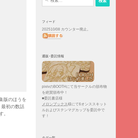
索:
フィード
202510/08 カウンター廃止。
通販･委託情報
pixivのBOOTHにて当サークルの頒布物
を絶賛頒布中！
■委託書店様
集版のほうを
メロンブックス
様にて6オンススキット
、最初の数話
ルおよびステンマグカップを委託中で
す。
す！
タグ一覧