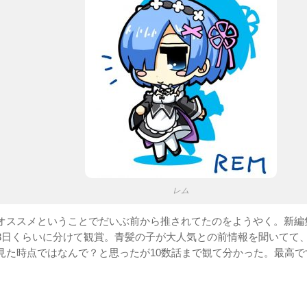
レム
オススメということでだいぶ前から推されてたのをようやく。新編
3日くらいに分けて観賞。青髪の子が大人気との前情報を聞いてて
見た時点ではなんで？と思ったが10数話まで観て分かった。最高で