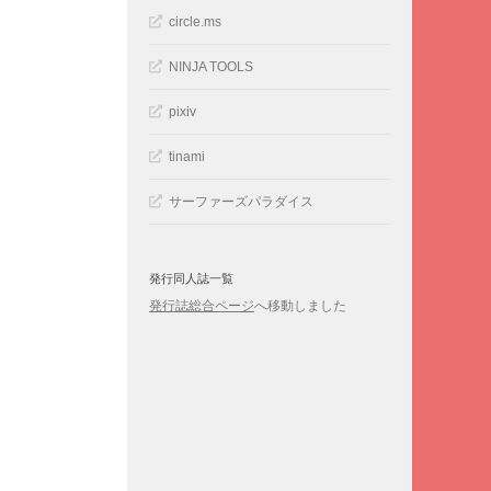
circle.ms
NINJA TOOLS
pixiv
tinami
サーファーズパラダイス
発行同人誌一覧
発行誌総合ページ
へ移動しました