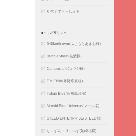
初代すてら～しぇる
■１．相互リンク
640km/h over(ふじもとあきお様)
BubbleSheet(若波様)
Campus Life(コウジ様)
F.M.Child(氷野広真様)
Indigo Blue(藍川風月様)
Marshi Blue Universe(マーシ様)
STEED ENTERPRISE(STEED様)
し～ずん・り～ぶず(池崎礼様)