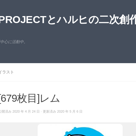
ROJECTとハルヒの二次創
西中心に活動中。
イラスト
[679枚目]レム
公開済み
2020 年 4 月 24 日
· 更新済み
2020 年 5 月 6 日