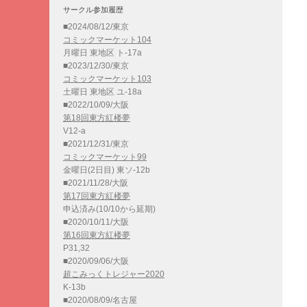
サークル参加履歴
■2024/08/12/東京
コミックマーケット104
月曜日 東地区 ト-17a
■2023/12/30/東京
コミックマーケット103
土曜日 東地区 ユ-18a
■2022/10/09/大阪
第18回東方紅楼夢
V12-a
■2021/12/31/東京
コミックマーケット99
金曜日(2日目) 東ソ-12b
■2021/11/28/大阪
第17回東方紅楼夢
申込済み(10/10から延期)
■2020/10/11/大阪
第16回東方紅楼夢
P31,32
■2020/09/06/大阪
超こみっくトレジャー2020
K-13b
■2020/08/09/名古屋