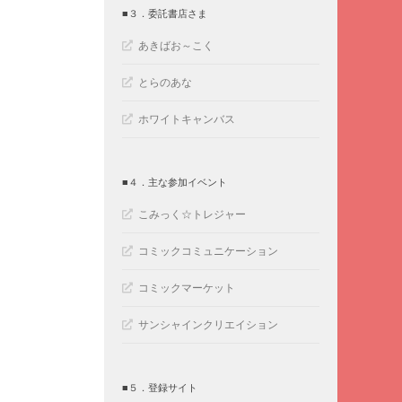
■３．委託書店さま
あきばお～こく
とらのあな
ホワイトキャンバス
■４．主な参加イベント
こみっく☆トレジャー
コミックコミュニケーション
コミックマーケット
サンシャインクリエイション
■５．登録サイト