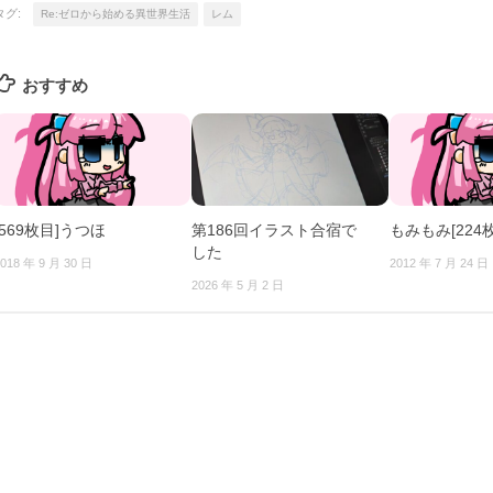
タグ:
Re:ゼロから始める異世界生活
レム
おすすめ
[569枚目]うつほ
第186回イラスト合宿で
もみもみ[224
した
018 年 9 月 30 日
2012 年 7 月 24 日
2026 年 5 月 2 日