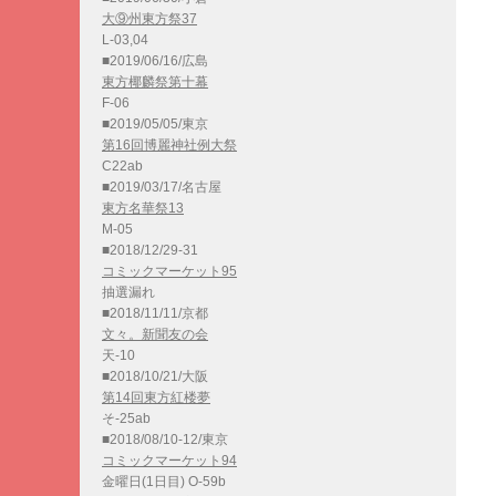
大⑨州東方祭37
L-03,04
■2019/06/16/広島
東方椰麟祭第十幕
F-06
■2019/05/05/東京
第16回博麗神社例大祭
C22ab
■2019/03/17/名古屋
東方名華祭13
M-05
■2018/12/29-31
コミックマーケット95
抽選漏れ
■2018/11/11/京都
文々。新聞友の会
天-10
■2018/10/21/大阪
第14回東方紅楼夢
そ-25ab
■2018/08/10-12/東京
コミックマーケット94
金曜日(1日目) O-59b