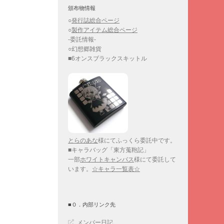
頒布物情報
○
発行誌総合ページ
○
製作アイテム総合ページ
-委託情報-
○幻想郷雑貨
■6オンスブラックスキットル
とらのあな
様にてふっくら委託中です。
■キャラバッグ「東方蒐鞄記」
一部
ホワイトキャンバス
様にて委託して
います。
☆キャラ一覧表☆
■０．内部リンク先
メンバー日記