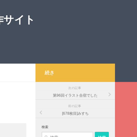
作サイト
続き
次の記事
第96回イラスト合宿でした
前の記事
[678枚目]みすち
検索
検