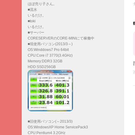
ほぼ売り子さん。
■流水
いるだけ。
■toki
いるだけ。
■サーバー
CORESERVERのCORE-MINIにて稼働中
■現使用パソコン(2013/3～)
OS:Winddows7 Pro 64bit
CPU:Core i7 3770(3.4GHz)
Memory:DDR3 32GB
HDD:SSD256GB
2
■旧使用パソコン(～2013/3)
OS:WindowsXP Home ServicePack3
CPU:Pentium4 3.2GHz