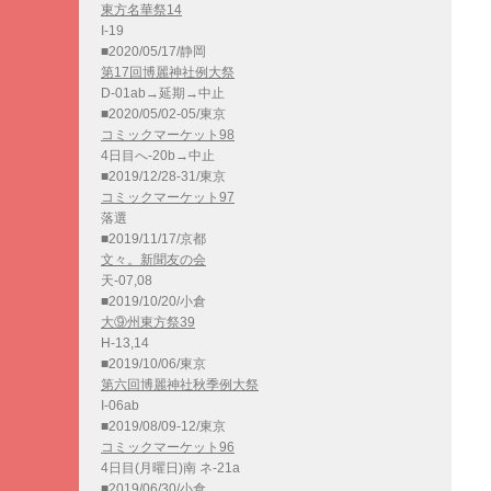
東方名華祭14
I-19
■2020/05/17/静岡
第17回博麗神社例大祭
D-01ab→延期→中止
■2020/05/02-05/東京
コミックマーケット98
4日目へ-20b→中止
■2019/12/28-31/東京
コミックマーケット97
落選
■2019/11/17/京都
文々。新聞友の会
天-07,08
■2019/10/20/小倉
大⑨州東方祭39
H-13,14
■2019/10/06/東京
第六回博麗神社秋季例大祭
I-06ab
■2019/08/09-12/東京
コミックマーケット96
4日目(月曜日)南 ネ-21a
■2019/06/30/小倉