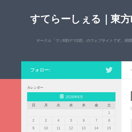
コンテンツへスキップ
すてらーしぇる｜東方P
サークル「ウソ8割デマ2割」のウェブサイトです。関
フォロー:
カレンダー
2026年8月
日
月
火
水
木
金
土
1
2
3
4
5
6
7
8
9
10
11
12
13
14
15