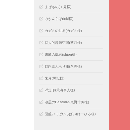
まぜもの(１見様)
みかんらぼ(toki様)
カガミの世界(カガミ様)
個人的趣味空間(紫月様)
川蝉の戯言(shion様)
幻想郷ぶらり旅(八雲様)
朱月(黒獣様)
洋燈印(荒海泰人様)
漆黒のBaselard(九野十弥様)
面舵いっぱいっぱい(けーひろ様)