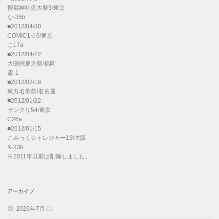
博麗神社例大祭9/東京
な-35b
■2012/04/30
COMIC1☆6/東京
こ17a
■2012/04/22
大⑨州東方祭/福岡
霊-1
■2012/03/18
東方名華祭/名古屋
■2012/01/22
サンクリ54/東京
C26a
■2012/01/15
こみっく☆トレジャー19/大阪
X-33b
※2011年以前は削除しました。
アーカイブ
2026年7月
(1)