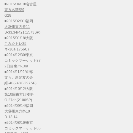
■2015/04/19/名古屋
東方名華祭9
G28
■2015/02/01/福岡
大⑨州東方祭11
B-33,34(421C/573SP)
■2015/01/18/大阪
こみ☆トレ25
ネ-36a(1756C)
■2014/12/30/東京
コミックマーケット87
2日目東パ-10a
■2014/11/02/京都
文々。新聞友の会
緋-40(248C/297SP)
■2014/10/12/大阪
第10回東方紅楼夢
O-27ab(2100SP)
■2014/09/14/福岡
大⑨州東方祭10
D-13,14
■2014/08/16/東京
コミックマーケット86