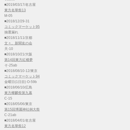
■2019/03/17/名古屋
東方名華祭13
M-05
■2018/12/29-31
コミックマーケット95
抽選漏れ
■2018/11/11/京都
文々。新聞友の会
天-10
■2018/10/21/大阪
第14回東方紅楼夢
そ-25ab
■2018/08/10-12/東京
コミックマーケット94
金曜日(1日目) O-59b
■2018/06/10/広島
東方椰麟祭第九幕
C-15
■2018/05/06/東京
第15回博麗神社例大祭
C-21ab
■2018/04/01/名古屋
東方名華祭12