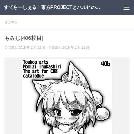
すてらーしぇる｜東方PROJECTとハルヒの二次創作サイト
コンテンツへスキップ
イラスト
もみじ[406枚目]
公開済み
2015 年 2 月 12 日
· 更新済み
2015 年 2 月 12 日