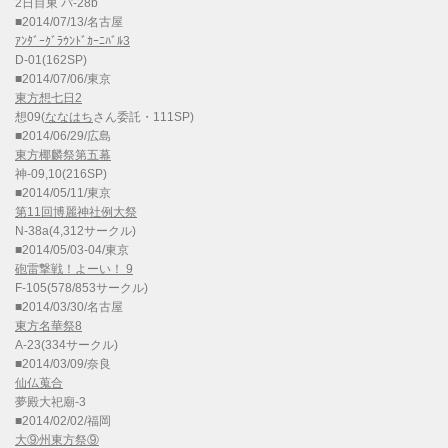
2日目東 パ-28b
■2014/07/13/名古屋
ｱﾝﾀﾞｰｸﾞﾗｳﾝﾄﾞｶｰﾆﾊﾞﾙ3
D-01(162SP)
■2014/07/06/東京
東方想七日2
想09(
ななはち
さん委託・111SP)
■2014/06/29/広島
東方椰麟祭第五幕
神-09,10(216SP)
■2014/05/11/東京
第11回博麗神社例大祭
N-38a(4,312サークル)
■2014/05/03-04/東京
砲雷撃戦！よーい！ 9
F-105(578/853サークル)
■2014/03/30/名古屋
東方名華祭8
A-23(334サークル)
■2014/03/09/奈良
仙仏蒐合
夢殿大祀廟-3
■2014/02/02/福岡
大⑨州東方祭⑨