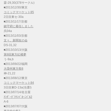
霖-29,30(378サークル)
■2013/12/30/東京
コミックマーケット85
2日目東セ-30a
■2013/11/17/京都
鎮守府に着任しました
呉04a
■2013/11/03/京都
文々。新聞友の会
DS-31,32
■2013/10/13/大阪
第9回東方紅楼夢
う-9a,b
■2013/09/22/福岡
大⑨州東方祭8
神-21,22
■2013/08/12/東京
コミックマーケット84
3日目東D-13a(当選!)
■2013/07/14/名古屋
ｱﾝﾀﾞｰｸﾞﾗｳﾝﾄﾞｶｰﾆﾊﾞﾙ2
A-6
■2013/07/07/大阪