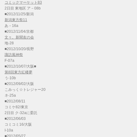
コミックマーケット83
2日目 東地区 ア－08b
■2012/11/25/新潟
新潟東方祭11
あ－16a
■2012/11/04/京都
文々。新聞友の会
地-28
■2012/10/20/長野
諏訪風神祭
F-07a
■2012/10/07/大阪■
第8回東方紅楼夢
う-10b
■2012/09/02/大阪
こみっく☆トレジャー20
ネ-25a
■2012/08/11
コミケ82/東京
2日目 ク-32aに委託
■2012/06/03
コミコミ16/大阪
I-10a
■2012/05/27