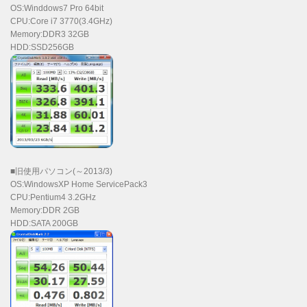
OS:Winddows7 Pro 64bit
CPU:Core i7 3770(3.4GHz)
Memory:DDR3 32GB
HDD:SSD256GB
■旧使用パソコン(～2013/3)
OS:WindowsXP Home ServicePack3
CPU:Pentium4 3.2GHz
Memory:DDR 2GB
HDD:SATA 200GB