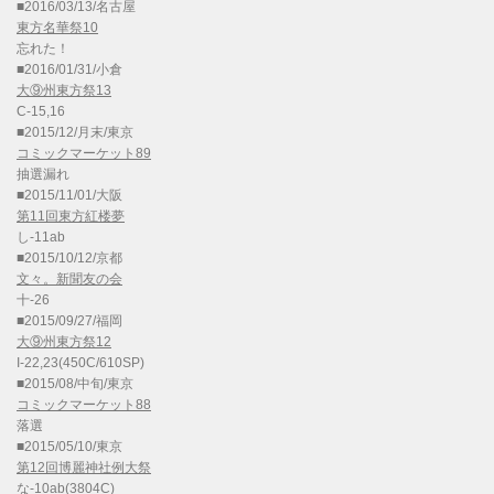
■2016/03/13/名古屋
東方名華祭10
忘れた！
■2016/01/31/小倉
大⑨州東方祭13
C-15,16
■2015/12/月末/東京
コミックマーケット89
抽選漏れ
■2015/11/01/大阪
第11回東方紅楼夢
し-11ab
■2015/10/12/京都
文々。新聞友の会
十-26
■2015/09/27/福岡
大⑨州東方祭12
I-22,23(450C/610SP)
■2015/08/中旬/東京
コミックマーケット88
落選
■2015/05/10/東京
第12回博麗神社例大祭
な-10ab(3804C)