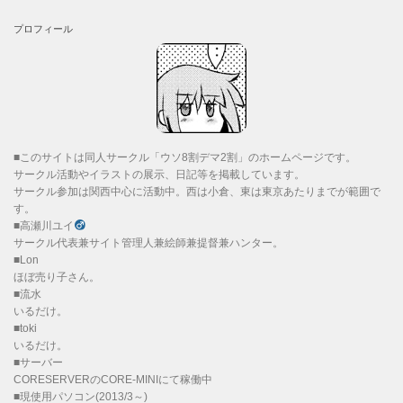
プロフィール
■このサイトは同人サークル「ウソ8割デマ2割」のホームページです。
サークル活動やイラストの展示、日記等を掲載しています。
サークル参加は関西中心に活動中。西は小倉、東は東京あたりまでが範囲で
す。
■高瀬川ユイ
サークル代表兼サイト管理人兼絵師兼提督兼ハンター。
■Lon
ほぼ売り子さん。
■流水
いるだけ。
■toki
いるだけ。
■サーバー
CORESERVERのCORE-MINIにて稼働中
■現使用パソコン(2013/3～)