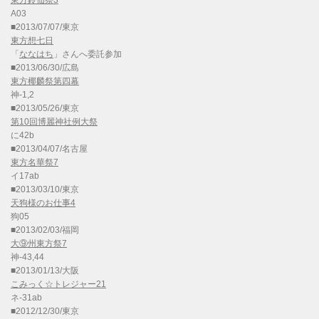
東方鈴仙祭3
A03
■2013/07/07/東京
東方想七日
「
ななはち
」さんへ委託参加
■2013/06/30/広島
東方椰麟祭第四幕
神-1,2
■2013/05/26/東京
第10回博麗神社例大祭
に42b
■2013/04/07/名古屋
東方名華祭7
イ17ab
■2013/03/10/東京
天狗様のお仕事4
狗05
■2013/02/03/福岡
大⑨州東方祭7
神-43,44
■2013/01/13/大阪
こみっく☆トレジャー21
ネ-31ab
■2012/12/30/東京