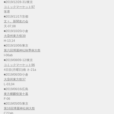
■2019/12/28-31/東京
コミックマーケット97
落選
■2019/11/17/京都
文々。新聞友の会
天-07,08
■2019/10/20/小倉
大⑨州東方祭39
H-13,14
■2019/10/06/東京
第六回博麗神社秋季例大祭
I-06ab
■2019/08/09-12/東京
コミックマーケット96
4日目(月曜日)南 ネ-21a
■2019/06/30/小倉
大⑨州東方祭37
L-03,04
■2019/06/16/広島
東方椰麟祭第十幕
F-06
■2019/05/05/東京
第16回博麗神社例大祭
C22ab