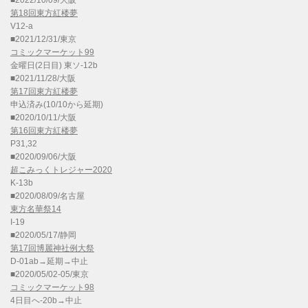
■2022/10/09/大阪
第18回東方紅楼夢
V12-a
■2021/12/31/東京
コミックマーケット99
金曜日(2日目) 東ソ-12b
■2021/11/28/大阪
第17回東方紅楼夢
申込済み(10/10から延期)
■2020/10/11/大阪
第16回東方紅楼夢
P31,32
■2020/09/06/大阪
超こみっくトレジャー2020
K-13b
■2020/08/09/名古屋
東方名華祭14
I-19
■2020/05/17/静岡
第17回博麗神社例大祭
D-01ab→延期→中止
■2020/05/02-05/東京
コミックマーケット98
4日目へ-20b→中止