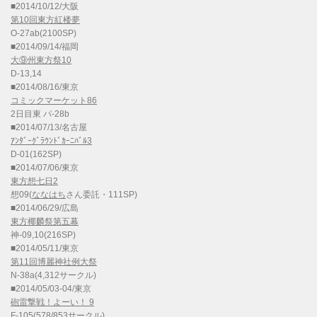
■2014/10/12/大阪
第10回東方紅楼夢
O-27ab(2100SP)
■2014/09/14/福岡
大⑨州東方祭10
D-13,14
■2014/08/16/東京
コミックマーケット86
2日目東 パ-28b
■2014/07/13/名古屋
ｱﾝﾀﾞｰｸﾞﾗｳﾝﾄﾞｶｰﾆﾊﾞﾙ3
D-01(162SP)
■2014/07/06/東京
東方想七日2
想09(
ななはち
さん委託・111SP)
■2014/06/29/広島
東方椰麟祭第五幕
神-09,10(216SP)
■2014/05/11/東京
第11回博麗神社例大祭
N-38a(4,312サークル)
■2014/05/03-04/東京
砲雷撃戦！よーい！ 9
F-105(578/853サークル)