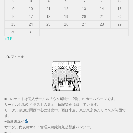
2
3
4
5
6
7
8
9
10
11
12
13
14
15
16
17
18
19
20
21
22
23
24
25
26
27
28
29
30
31
« 7月
プロフィール
■このサイトは同人サークル「ウソ8割デマ2割」のホームページです。
サークル活動やイラストの展示、日記等を掲載しています。
サークル参加は関西中心に活動中。西は小倉、東は東京あたりまでが範囲で
す。
■高瀬川ユイ
サークル代表兼サイト管理人兼絵師兼提督兼ハンター。
■Lon