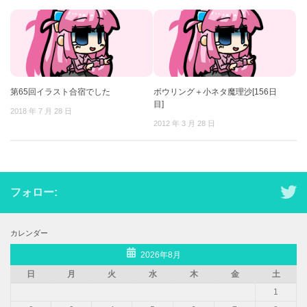
第65回イラスト合宿でした
ボウリング＋小ネタ魔理沙[156日
目]
2018 年 7 月 28 日
2012 年 3 月 28 日
フォロー:
カレンダー
2026年8月
日
月
火
水
木
金
土
1