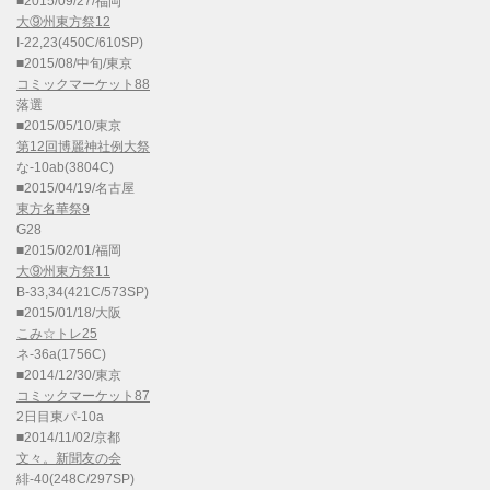
■2015/09/27/福岡
大⑨州東方祭12
I-22,23(450C/610SP)
■2015/08/中旬/東京
コミックマーケット88
落選
■2015/05/10/東京
第12回博麗神社例大祭
な-10ab(3804C)
■2015/04/19/名古屋
東方名華祭9
G28
■2015/02/01/福岡
大⑨州東方祭11
B-33,34(421C/573SP)
■2015/01/18/大阪
こみ☆トレ25
ネ-36a(1756C)
■2014/12/30/東京
コミックマーケット87
2日目東パ-10a
■2014/11/02/京都
文々。新聞友の会
緋-40(248C/297SP)