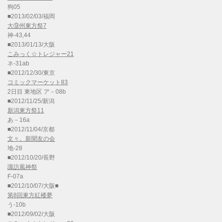
狗05
■2013/02/03/福岡
大⑨州東方祭7
神-43,44
■2013/01/13/大阪
こみっく☆トレジャー21
ネ-31ab
■2012/12/30/東京
コミックマーケット83
2日目 東地区 ア－08b
■2012/11/25/新潟
新潟東方祭11
あ－16a
■2012/11/04/京都
文々。新聞友の会
地-28
■2012/10/20/長野
諏訪風神祭
F-07a
■2012/10/07/大阪■
第8回東方紅楼夢
う-10b
■2012/09/02/大阪