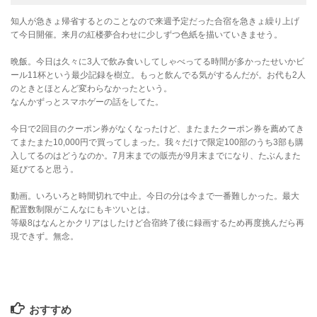
知人が急きょ帰省するとのことなので来週予定だった合宿を急きょ繰り上げ
て今日開催。来月の紅楼夢合わせに少しずつ色紙を描いていきませう。
晩飯。今日は久々に3人で飲み食いしてしゃべってる時間が多かったせいかビ
ール11杯という最少記録を樹立。もっと飲んでる気がするんだが。お代も2人
のときとほとんど変わらなかったという。
なんかずっとスマホゲーの話をしてた。
今日で2回目のクーポン券がなくなったけど、またまたクーポン券を薦めてき
てまたまた10,000円で買ってしまった。我々だけで限定100部のうち3部も購
入してるのはどうなのか。7月末までの販売が9月末までになり、たぶんまた
延びてると思う。
動画。いろいろと時間切れで中止。今日の分は今まで一番難しかった。最大
配置数制限がこんなにもキツいとは。
等級8はなんとかクリアはしたけど合宿終了後に録画するため再度挑んだら再
現できず。無念。
おすすめ