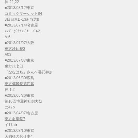
神-21,22
■2013/08/12/東京
コミックマーケット84
3日目東D-13a(当選!)
■2013/07/14/名古屋
ｱﾝﾀﾞｰｸﾞﾗｳﾝﾄﾞｶｰﾆﾊﾞﾙ2
A-6
■2013/07/07/大阪
東方鈴仙祭3
A03
■2013/07/07/東京
東方想七日
「
ななはち
」さんへ委託参加
■2013/06/30/広島
東方椰麟祭第四幕
神-1,2
■2013/05/26/東京
第10回博麗神社例大祭
に42b
■2013/04/07/名古屋
東方名華祭7
イ17ab
■2013/03/10/東京
天狗様のお仕事4