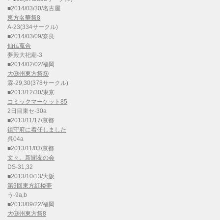
■2014/03/30/名古屋
東方名華祭8
A-23(334サークル)
■2014/03/09/奈良
仙仏蒐合
夢殿大祀廟-3
■2014/02/02/福岡
大⑨州東方祭⑨
霖-29,30(378サークル)
■2013/12/30/東京
コミックマーケット85
2日目東セ-30a
■2013/11/17/京都
鎮守府に着任しました
呉04a
■2013/11/03/京都
文々。新聞友の会
DS-31,32
■2013/10/13/大阪
第9回東方紅楼夢
う-9a,b
■2013/09/22/福岡
大⑨州東方祭8