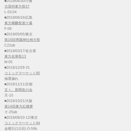
■2019/06/30/小倉
大⑨州東方祭37
L-03,04
■2019/06/16/広島
東方椰麟祭第十幕
F-06
■2019/05/05/東京
第16回博麗神社例大祭
C22ab
■2019/03/17/名古屋
東方名華祭13
M-05
■2018/12/29-31
コミックマーケット95
抽選漏れ
■2018/11/11/京都
文々。新聞友の会
天-10
■2018/10/21/大阪
第14回東方紅楼夢
そ-25ab
■2018/08/10-12/東京
コミックマーケット94
金曜日(1日目) O-59b