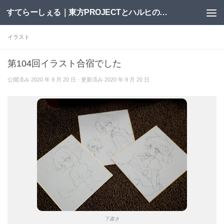
すてらーしぇる｜東方PROJECTとハルヒの二次創作サイト
コンテンツへスキップ
イラスト
第104回イラスト合宿でした
公開済み
2020 年 9 月 20 日
· 更新済み
2020 年 9 月 20 日
下書き