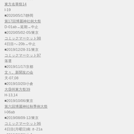
東方名華祭14
I-19
■2020/05/17/静岡
第17回博麗神社例大祭
D-01ab→延期→中止
■2020/05/02-05/東京
コミックマーケット98
4日目へ-20b→中止
■2019/12/28-31/東京
コミックマーケット97
落選
■2019/11/17/京都
文々。新聞友の会
天-07,08
■2019/10/20/小倉
大⑨州東方祭39
H-13,14
■2019/10/06/東京
第六回博麗神社秋季例大祭
I-06ab
■2019/08/09-12/東京
コミックマーケット96
4日目(月曜日)南 ネ-21a