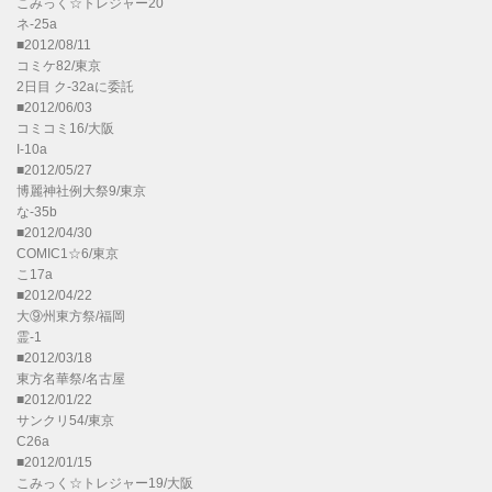
こみっく☆トレジャー20
ネ-25a
■2012/08/11
コミケ82/東京
2日目 ク-32aに委託
■2012/06/03
コミコミ16/大阪
I-10a
■2012/05/27
博麗神社例大祭9/東京
な-35b
■2012/04/30
COMIC1☆6/東京
こ17a
■2012/04/22
大⑨州東方祭/福岡
霊-1
■2012/03/18
東方名華祭/名古屋
■2012/01/22
サンクリ54/東京
C26a
■2012/01/15
こみっく☆トレジャー19/大阪