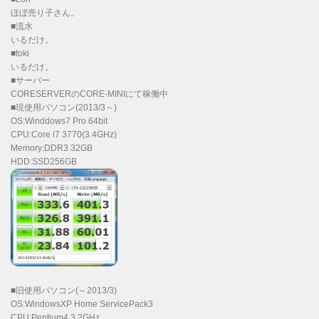
ほぼ売り子さん。
■流水
いるだけ。
■toki
いるだけ。
■サーバー
CORESERVERのCORE-MINIにて稼働中
■現使用パソコン(2013/3～)
OS:Winddows7 Pro 64bit
CPU:Core i7 3770(3.4GHz)
Memory:DDR3 32GB
HDD:SSD256GB
■旧使用パソコン(～2013/3)
OS:WindowsXP Home ServicePack3
CPU:Pentium4 3.2GHz