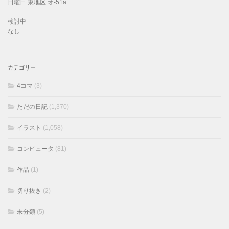
日曜日 東地区 オ-51a
——————
検討中
なし
カテゴリー
4コマ
(3)
ただの日記
(1,370)
イラスト
(1,058)
コンピュータ
(81)
作品
(1)
切り抜き
(2)
未分類
(5)