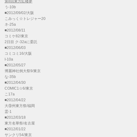
第8回東方紅楼夢
う-10b
■2012/09/02/大阪
こみっく☆トレジャー20
ネ-25a
■2012/08/11
コミケ82/東京
2日目 ク-32aに委託
■2012/06/03
コミコミ16/大阪
I-10a
■2012/05/27
博麗神社例大祭9/東京
な-35b
■2012/04/30
COMIC1☆6/東京
こ17a
■2012/04/22
大⑨州東方祭/福岡
霊-1
■2012/03/18
東方名華祭/名古屋
■2012/01/22
サンクリ54/東京