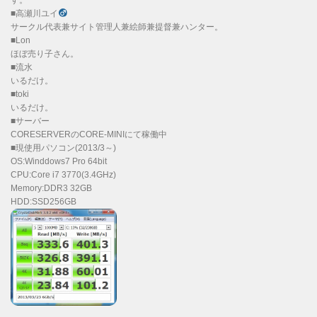
■高瀬川ユイ
サークル代表兼サイト管理人兼絵師兼提督兼ハンター。
■Lon
ほぼ売り子さん。
■流水
いるだけ。
■toki
いるだけ。
■サーバー
CORESERVERのCORE-MINIにて稼働中
■現使用パソコン(2013/3～)
OS:Winddows7 Pro 64bit
CPU:Core i7 3770(3.4GHz)
Memory:DDR3 32GB
HDD:SSD256GB