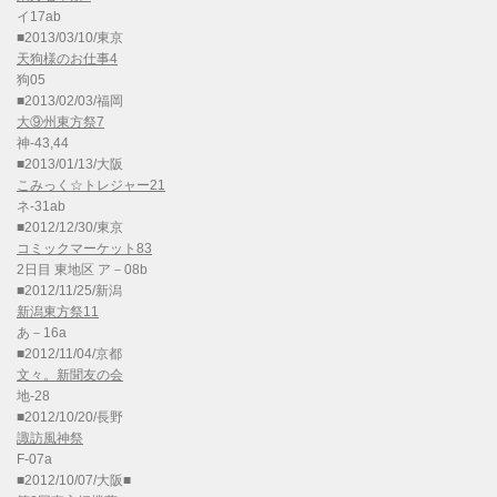
イ17ab
■2013/03/10/東京
天狗様のお仕事4
狗05
■2013/02/03/福岡
大⑨州東方祭7
神-43,44
■2013/01/13/大阪
こみっく☆トレジャー21
ネ-31ab
■2012/12/30/東京
コミックマーケット83
2日目 東地区 ア－08b
■2012/11/25/新潟
新潟東方祭11
あ－16a
■2012/11/04/京都
文々。新聞友の会
地-28
■2012/10/20/長野
諏訪風神祭
F-07a
■2012/10/07/大阪■