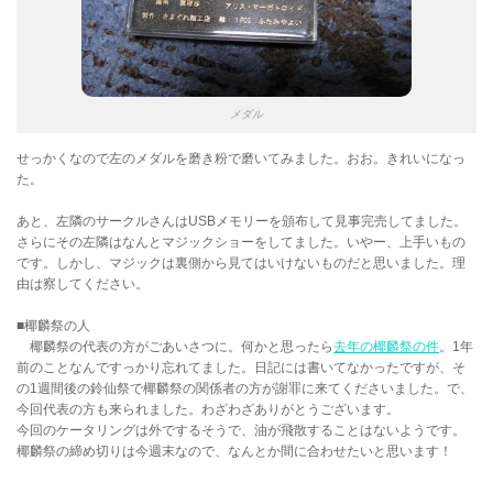
メダル
せっかくなので左のメダルを磨き粉で磨いてみました。おお。きれいになっ
た。
あと、左隣のサークルさんはUSBメモリーを頒布して見事完売してました。
さらにその左隣はなんとマジックショーをしてました。いやー、上手いもの
です。しかし、マジックは裏側から見てはいけないものだと思いました。理
由は察してください。
■椰麟祭の人
椰麟祭の代表の方がごあいさつに。何かと思ったら
去年の椰麟祭の件
。1年
前のことなんですっかり忘れてました。日記には書いてなかったですが、そ
の1週間後の鈴仙祭で椰麟祭の関係者の方が謝罪に来てくださいました。で、
今回代表の方も来られました。わざわざありがとうございます。
今回のケータリングは外でするそうで、油が飛散することはないようです。
椰麟祭の締め切りは今週末なので、なんとか間に合わせたいと思います！