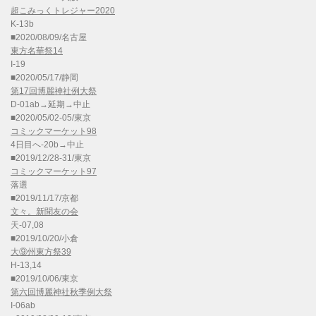
超こみっくトレジャー2020
K-13b
■2020/08/09/名古屋
東方名華祭14
I-19
■2020/05/17/静岡
第17回博麗神社例大祭
D-01ab→延期→中止
■2020/05/02-05/東京
コミックマーケット98
4日目へ-20b→中止
■2019/12/28-31/東京
コミックマーケット97
落選
■2019/11/17/京都
文々。新聞友の会
天-07,08
■2019/10/20/小倉
大⑨州東方祭39
H-13,14
■2019/10/06/東京
第六回博麗神社秋季例大祭
I-06ab