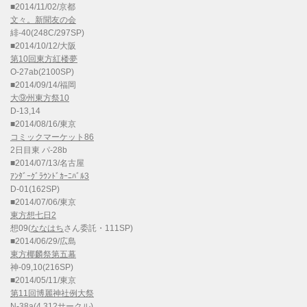
■2014/11/02/京都
文々。新聞友の会
緋-40(248C/297SP)
■2014/10/12/大阪
第10回東方紅楼夢
O-27ab(2100SP)
■2014/09/14/福岡
大⑨州東方祭10
D-13,14
■2014/08/16/東京
コミックマーケット86
2日目東 パ-28b
■2014/07/13/名古屋
ｱﾝﾀﾞｰｸﾞﾗｳﾝﾄﾞｶｰﾆﾊﾞﾙ3
D-01(162SP)
■2014/07/06/東京
東方想七日2
想09(
ななはち
さん委託・111SP)
■2014/06/29/広島
東方椰麟祭第五幕
神-09,10(216SP)
■2014/05/11/東京
第11回博麗神社例大祭
N-38a(4,312サークル)