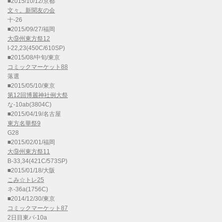
■2015/10/12/京都
文々。新聞友の会
十-26
■2015/09/27/福岡
大⑨州東方祭12
I-22,23(450C/610SP)
■2015/08/中旬/東京
コミックマーケット88
落選
■2015/05/10/東京
第12回博麗神社例大祭
な-10ab(3804C)
■2015/04/19/名古屋
東方名華祭9
G28
■2015/02/01/福岡
大⑨州東方祭11
B-33,34(421C/573SP)
■2015/01/18/大阪
こみ☆トレ25
ネ-36a(1756C)
■2014/12/30/東京
コミックマーケット87
2日目東パ-10a