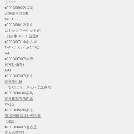
う-9a,b
■2013/09/22/福岡
大⑨州東方祭8
神-21,22
■2013/08/12/東京
コミックマーケット84
3日目東D-13a(当選!)
■2013/07/14/名古屋
ｱﾝﾀﾞｰｸﾞﾗｳﾝﾄﾞｶｰﾆﾊﾞﾙ2
A-6
■2013/07/07/大阪
東方鈴仙祭3
A03
■2013/07/07/東京
東方想七日
「
ななはち
」さんへ委託参加
■2013/06/30/広島
東方椰麟祭第四幕
神-1,2
■2013/05/26/東京
第10回博麗神社例大祭
に42b
■2013/04/07/名古屋
東方名華祭7