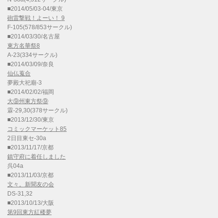
■2014/05/03-04/東京
砲雷撃戦！よーい！ 9
F-105(578/853サークル)
■2014/03/30/名古屋
東方名華祭8
A-23(334サークル)
■2014/03/09/奈良
仙仏蒐合
夢殿大祀廟-3
■2014/02/02/福岡
大⑨州東方祭⑨
霖-29,30(378サークル)
■2013/12/30/東京
コミックマーケット85
2日目東セ-30a
■2013/11/17/京都
鎮守府に着任しました
呉04a
■2013/11/03/京都
文々。新聞友の会
DS-31,32
■2013/10/13/大阪
第9回東方紅楼夢