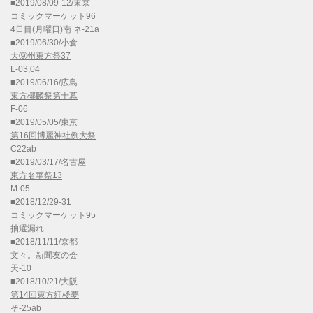
■2019/08/09-12/東京
コミックマーケット96
4日目(月曜日)南 ネ-21a
■2019/06/30/小倉
大⑨州東方祭37
L-03,04
■2019/06/16/広島
東方椰麟祭第十幕
F-06
■2019/05/05/東京
第16回博麗神社例大祭
C22ab
■2019/03/17/名古屋
東方名華祭13
M-05
■2018/12/29-31
コミックマーケット95
抽選漏れ
■2018/11/11/京都
文々。新聞友の会
天-10
■2018/10/21/大阪
第14回東方紅楼夢
そ-25ab