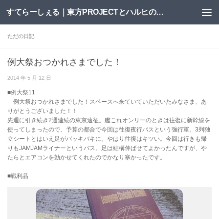
すてらーしぇる｜東方PROJECTとハルヒの二次創作サイト
コンテンツへスキップ
ただの日記
例大祭おつかれさまでした！
2014 年 5 月 12 日
■例大祭11
例大祭おつかれさまでした！スペースへ来ていていただいたみなさま、あ
りがとうございました！！
先週に引き続き2週連続の東京遠征。艦これオンリーのときは往復に新幹線を
使ってしまったので、予算の都合で今回は往復夜行バスという強行軍。3列独
立シートとはいえ足がバッキバキに。やはり往復はキツい。今回は行きも帰
りもJAMJAMライナーというバス。足は結構伸ばせてよかったんですが、や
たらとエアコンを効かせてくれたのでかなり寒かったです。
■戦利品