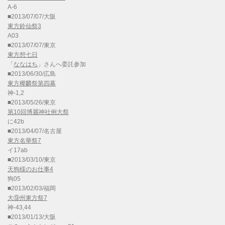
A-6
■2013/07/07/大阪
東方鈴仙祭3
A03
■2013/07/07/東京
東方想七日
「
ななはち
」さんへ委託参加
■2013/06/30/広島
東方椰麟祭第四幕
神-1,2
■2013/05/26/東京
第10回博麗神社例大祭
に42b
■2013/04/07/名古屋
東方名華祭7
イ17ab
■2013/03/10/東京
天狗様のお仕事4
狗05
■2013/02/03/福岡
大⑨州東方祭7
神-43,44
■2013/01/13/大阪