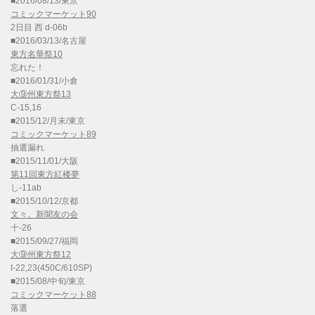
■2016/08/13/東京
コミックマーケット90
2日目 西 d-06b
■2016/03/13/名古屋
東方名華祭10
忘れた！
■2016/01/31/小倉
大⑨州東方祭13
C-15,16
■2015/12/月末/東京
コミックマーケット89
抽選漏れ
■2015/11/01/大阪
第11回東方紅楼夢
し-11ab
■2015/10/12/京都
文々。新聞友の会
十-26
■2015/09/27/福岡
大⑨州東方祭12
I-22,23(450C/610SP)
■2015/08/中旬/東京
コミックマーケット88
落選