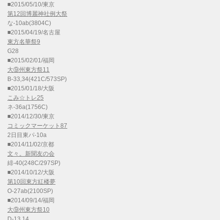
■2015/05/10/東京
第12回博麗神社例大祭
な-10ab(3804C)
■2015/04/19/名古屋
東方名華祭9
G28
■2015/02/01/福岡
大⑨州東方祭11
B-33,34(421C/573SP)
■2015/01/18/大阪
こみ☆トレ25
ネ-36a(1756C)
■2014/12/30/東京
コミックマーケット87
2日目東パ-10a
■2014/11/02/京都
文々。新聞友の会
緋-40(248C/297SP)
■2014/10/12/大阪
第10回東方紅楼夢
O-27ab(2100SP)
■2014/09/14/福岡
大⑨州東方祭10
D-13,14