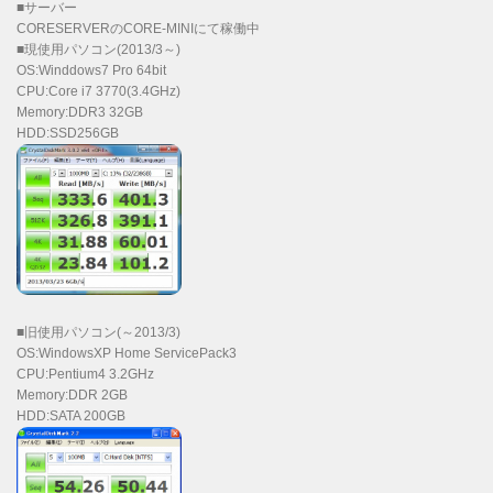
■サーバー
CORESERVERのCORE-MINIにて稼働中
■現使用パソコン(2013/3～)
OS:Winddows7 Pro 64bit
CPU:Core i7 3770(3.4GHz)
Memory:DDR3 32GB
HDD:SSD256GB
■旧使用パソコン(～2013/3)
OS:WindowsXP Home ServicePack3
CPU:Pentium4 3.2GHz
Memory:DDR 2GB
HDD:SATA 200GB