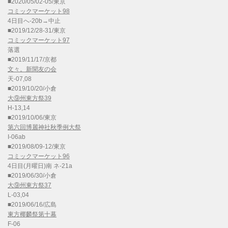
■2020/05/02-05/東京
コミックマーケット98
4日目へ-20b→中止
■2019/12/28-31/東京
コミックマーケット97
落選
■2019/11/17/京都
文々。新聞友の会
天-07,08
■2019/10/20/小倉
大⑨州東方祭39
H-13,14
■2019/10/06/東京
第六回博麗神社秋季例大祭
I-06ab
■2019/08/09-12/東京
コミックマーケット96
4日目(月曜日)南 ネ-21a
■2019/06/30/小倉
大⑨州東方祭37
L-03,04
■2019/06/16/広島
東方椰麟祭第十幕
F-06