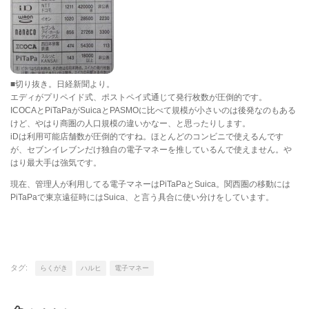
■切り抜き。日経新聞より。
エディがプリペイド式、ポストペイ式通じて発行枚数が圧倒的です。
ICOCAとPiTaPaがSuicaとPASMOに比べて規模が小さいのは後発なのもある
けど、やはり商圏の人口規模の違いかなー、と思ったりします。
iDは利用可能店舗数が圧倒的ですね。ほとんどのコンビニで使えるんです
が、セブンイレブンだけ独自の電子マネーを推しているんで使えません。や
はり最大手は強気です。
現在、管理人が利用してる電子マネーはPiTaPaとSuica。関西圏の移動には
PiTaPaで東京遠征時にはSuica、と言う具合に使い分けをしています。
タグ:
らくがき
ハルヒ
電子マネー