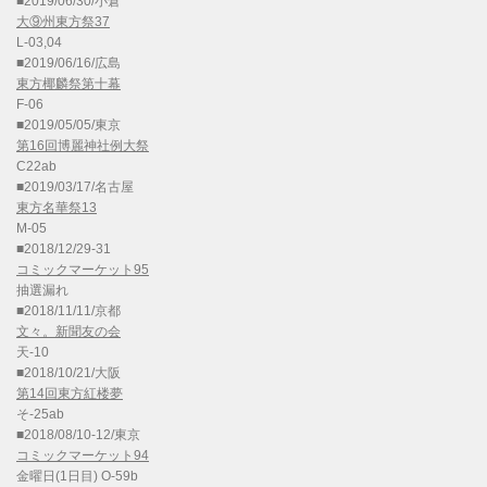
■2019/06/30/小倉
大⑨州東方祭37
L-03,04
■2019/06/16/広島
東方椰麟祭第十幕
F-06
■2019/05/05/東京
第16回博麗神社例大祭
C22ab
■2019/03/17/名古屋
東方名華祭13
M-05
■2018/12/29-31
コミックマーケット95
抽選漏れ
■2018/11/11/京都
文々。新聞友の会
天-10
■2018/10/21/大阪
第14回東方紅楼夢
そ-25ab
■2018/08/10-12/東京
コミックマーケット94
金曜日(1日目) O-59b