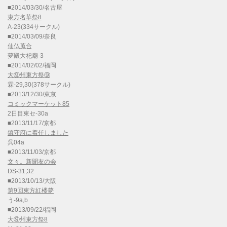
■2014/03/30/名古屋
東方名華祭8
A-23(334サークル)
■2014/03/09/奈良
仙仏蒐合
夢殿大祀廟-3
■2014/02/02/福岡
大⑨州東方祭⑨
霖-29,30(378サークル)
■2013/12/30/東京
コミックマーケット85
2日目東セ-30a
■2013/11/17/京都
鎮守府に着任しました
呉04a
■2013/11/03/京都
文々。新聞友の会
DS-31,32
■2013/10/13/大阪
第9回東方紅楼夢
う-9a,b
■2013/09/22/福岡
大⑨州東方祭8