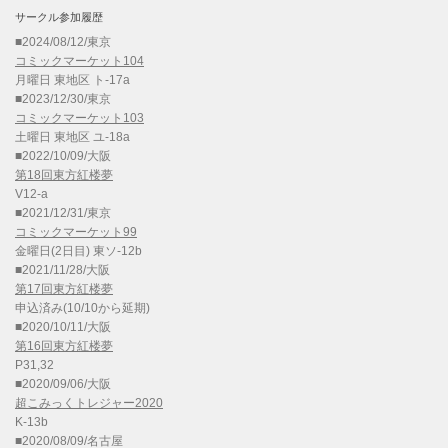
サークル参加履歴
■2024/08/12/東京
コミックマーケット104
月曜日 東地区 ト-17a
■2023/12/30/東京
コミックマーケット103
土曜日 東地区 ユ-18a
■2022/10/09/大阪
第18回東方紅楼夢
V12-a
■2021/12/31/東京
コミックマーケット99
金曜日(2日目) 東ソ-12b
■2021/11/28/大阪
第17回東方紅楼夢
申込済み(10/10から延期)
■2020/10/11/大阪
第16回東方紅楼夢
P31,32
■2020/09/06/大阪
超こみっくトレジャー2020
K-13b
■2020/08/09/名古屋