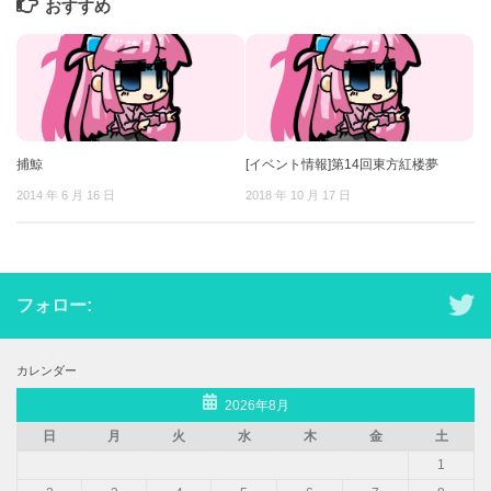
おすすめ
捕鯨
[イベント情報]第14回東方紅楼夢
2014 年 6 月 16 日
2018 年 10 月 17 日
フォロー:
カレンダー
2026年8月
日
月
火
水
木
金
土
1