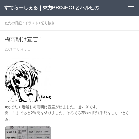
すてらーしぇる｜東方PROJECTとハルヒの二次創作サイト
コンテンツへスキップ
ただの日記
/
イラスト
/
切り抜き
梅雨明け宣言！
2009 年 8 月 3 日
■めでたく近畿も梅雨明け宣言が出ました。遅すぎです。
夏コミまであと2週間を切りました。そろそろ荷物の配送手配をしないとな
ぁ。