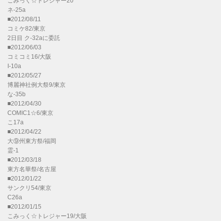
こみっく☆トレジャー20
ネ-25a
■2012/08/11
コミケ82/東京
2日目 ク-32aに委託
■2012/06/03
コミコミ16/大阪
I-10a
■2012/05/27
博麗神社例大祭9/東京
な-35b
■2012/04/30
COMIC1☆6/東京
こ17a
■2012/04/22
大⑨州東方祭/福岡
霊-1
■2012/03/18
東方名華祭/名古屋
■2012/01/22
サンクリ54/東京
C26a
■2012/01/15
こみっく☆トレジャー19/大阪