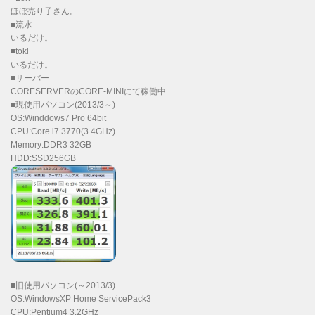
ほぼ売り子さん。
■流水
いるだけ。
■toki
いるだけ。
■サーバー
CORESERVERのCORE-MINIにて稼働中
■現使用パソコン(2013/3～)
OS:Winddows7 Pro 64bit
CPU:Core i7 3770(3.4GHz)
Memory:DDR3 32GB
HDD:SSD256GB
■旧使用パソコン(～2013/3)
OS:WindowsXP Home ServicePack3
CPU:Pentium4 3.2GHz