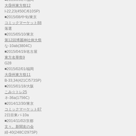
大⑨州東方祭12
I-22,23(450C/610SP)
■2015/08/中旬/東京
コミックマーケット88
落選
■2015/05/10/東京
第12回博麗神社例大祭
な-10ab(3804C)
■2015/04/19/名古屋
東方名華祭9
G28
■2015/02/01/福岡
大⑨州東方祭11
B-33,34(421C/573SP)
■2015/01/18/大阪
こみ☆トレ25
ネ-36a(1756C)
■2014/12/30/東京
コミックマーケット87
2日目東パ-10a
■2014/11/02/京都
文々。新聞友の会
緋-40(248C/297SP)