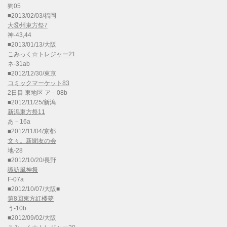
狗05
■2013/02/03/福岡
大⑨州東方祭7
神-43,44
■2013/01/13/大阪
こみっく☆トレジャー21
ネ-31ab
■2012/12/30/東京
コミックマーケット83
2日目 東地区 ア－08b
■2012/11/25/新潟
新潟東方祭11
あ－16a
■2012/11/04/京都
文々。新聞友の会
地-28
■2012/10/20/長野
諏訪風神祭
F-07a
■2012/10/07/大阪■
第8回東方紅楼夢
う-10b
■2012/09/02/大阪