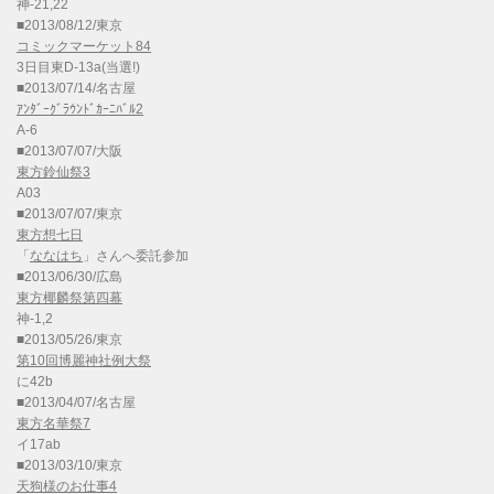
神-21,22
■2013/08/12/東京
コミックマーケット84
3日目東D-13a(当選!)
■2013/07/14/名古屋
ｱﾝﾀﾞｰｸﾞﾗｳﾝﾄﾞｶｰﾆﾊﾞﾙ2
A-6
■2013/07/07/大阪
東方鈴仙祭3
A03
■2013/07/07/東京
東方想七日
「
ななはち
」さんへ委託参加
■2013/06/30/広島
東方椰麟祭第四幕
神-1,2
■2013/05/26/東京
第10回博麗神社例大祭
に42b
■2013/04/07/名古屋
東方名華祭7
イ17ab
■2013/03/10/東京
天狗様のお仕事4