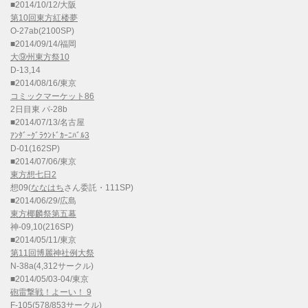
■2014/10/12/大阪
第10回東方紅楼夢
O-27ab(2100SP)
■2014/09/14/福岡
大⑨州東方祭10
D-13,14
■2014/08/16/東京
コミックマーケット86
2日目東 パ-28b
■2014/07/13/名古屋
ｱﾝﾀﾞｰｸﾞﾗｳﾝﾄﾞｶｰﾆﾊﾞﾙ3
D-01(162SP)
■2014/07/06/東京
東方想七日2
想09(
ななはち
さん委託・111SP)
■2014/06/29/広島
東方椰麟祭第五幕
神-09,10(216SP)
■2014/05/11/東京
第11回博麗神社例大祭
N-38a(4,312サークル)
■2014/05/03-04/東京
砲雷撃戦！よーい！ 9
F-105(578/853サークル)