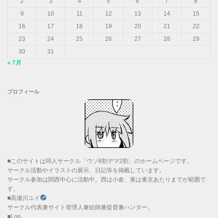
2
3
4
5
6
7
8
9
10
11
12
13
14
15
16
17
18
19
20
21
22
23
24
25
26
27
28
29
30
31
« 7月
プロフィール
■このサイトは同人サークル「ウソ8割デマ2割」のホームページです。
サークル活動やイラストの展示、日記等を掲載しています。
サークル参加は関西中心に活動中。西は小倉、東は東京あたりまでが範囲で
す。
■高瀬川ユイ
サークル代表兼サイト管理人兼絵師兼提督兼ハンター。
■Lon