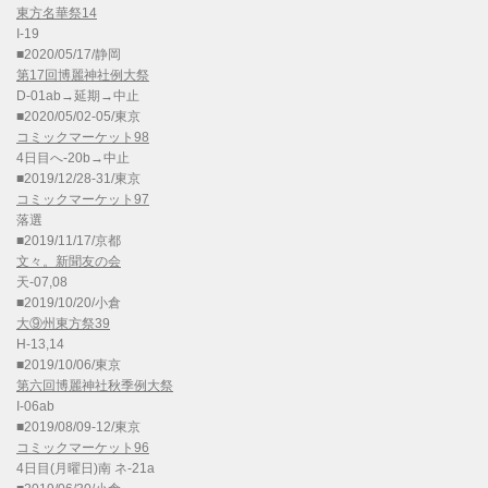
東方名華祭14
I-19
■2020/05/17/静岡
第17回博麗神社例大祭
D-01ab→延期→中止
■2020/05/02-05/東京
コミックマーケット98
4日目へ-20b→中止
■2019/12/28-31/東京
コミックマーケット97
落選
■2019/11/17/京都
文々。新聞友の会
天-07,08
■2019/10/20/小倉
大⑨州東方祭39
H-13,14
■2019/10/06/東京
第六回博麗神社秋季例大祭
I-06ab
■2019/08/09-12/東京
コミックマーケット96
4日目(月曜日)南 ネ-21a