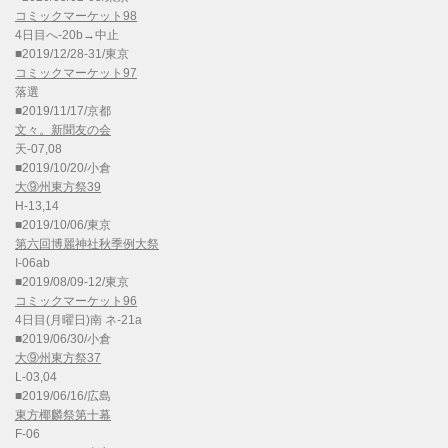
コミックマーケット98
4日目へ-20b→中止
■2019/12/28-31/東京
コミックマーケット97
落選
■2019/11/17/京都
文々。新聞友の会
天-07,08
■2019/10/20/小倉
大⑨州東方祭39
H-13,14
■2019/10/06/東京
第六回博麗神社秋季例大祭
I-06ab
■2019/08/09-12/東京
コミックマーケット96
4日目(月曜日)南 ネ-21a
■2019/06/30/小倉
大⑨州東方祭37
L-03,04
■2019/06/16/広島
東方椰麟祭第十幕
F-06