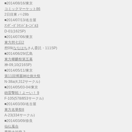
■2014/08/16/東京
コミックマーケット86
2日目東 パ-28b
■2014/07/13/名古屋
ｱﾝﾀﾞｰｸﾞﾗｳﾝﾄﾞｶｰﾆﾊﾞﾙ3
D-01(162SP)
■2014/07/06/東京
東方想七日2
想09(
ななはち
さん委託・111SP)
■2014/06/29/広島
東方椰麟祭第五幕
神-09,10(216SP)
■2014/05/11/東京
第11回博麗神社例大祭
N-38a(4,312サークル)
■2014/05/03-04/東京
砲雷撃戦！よーい！ 9
F-105(578/853サークル)
■2014/03/30/名古屋
東方名華祭8
A-23(334サークル)
■2014/03/09/奈良
仙仏蒐合