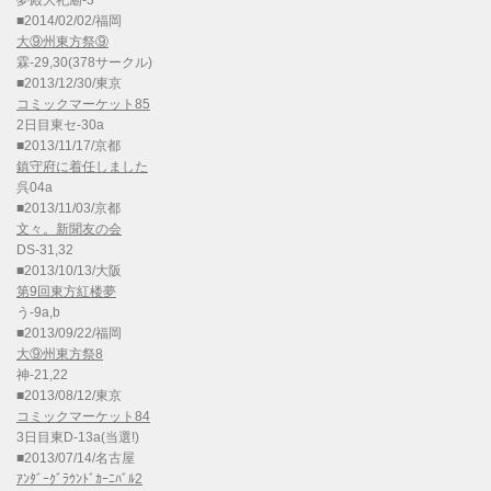
夢殿大祀廟-3
■2014/02/02/福岡
大⑨州東方祭⑨
霖-29,30(378サークル)
■2013/12/30/東京
コミックマーケット85
2日目東セ-30a
■2013/11/17/京都
鎮守府に着任しました
呉04a
■2013/11/03/京都
文々。新聞友の会
DS-31,32
■2013/10/13/大阪
第9回東方紅楼夢
う-9a,b
■2013/09/22/福岡
大⑨州東方祭8
神-21,22
■2013/08/12/東京
コミックマーケット84
3日目東D-13a(当選!)
■2013/07/14/名古屋
ｱﾝﾀﾞｰｸﾞﾗｳﾝﾄﾞｶｰﾆﾊﾞﾙ2