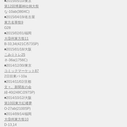
■2015/05/10/東京
第12回博麗神社例大祭
な-10ab(3804C)
■2015/04/19/名古屋
東方名華祭9
G28
■2015/02/01/福岡
大⑨州東方祭11
B-33,34(421C/573SP)
■2015/01/18/大阪
こみ☆トレ25
ネ-36a(1756C)
■2014/12/30/東京
コミックマーケット87
2日目東パ-10a
■2014/11/02/京都
文々。新聞友の会
緋-40(248C/297SP)
■2014/10/12/大阪
第10回東方紅楼夢
O-27ab(2100SP)
■2014/09/14/福岡
大⑨州東方祭10
D-13,14