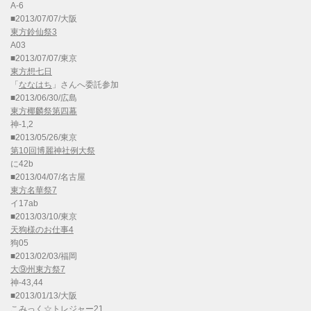
A-6
■2013/07/07/大阪
東方鈴仙祭3
A03
■2013/07/07/東京
東方想七日
「
ななはち
」さんへ委託参加
■2013/06/30/広島
東方椰麟祭第四幕
神-1,2
■2013/05/26/東京
第10回博麗神社例大祭
に42b
■2013/04/07/名古屋
東方名華祭7
イ17ab
■2013/03/10/東京
天狗様のお仕事4
狗05
■2013/02/03/福岡
大⑨州東方祭7
神-43,44
■2013/01/13/大阪
こみっく☆トレジャー21