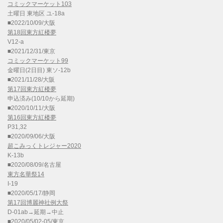
コミックマーケット103
土曜日 東地区 ユ-18a
■2022/10/09/大阪
第18回東方紅楼夢
V12-a
■2021/12/31/東京
コミックマーケット99
金曜日(2日目) 東ソ-12b
■2021/11/28/大阪
第17回東方紅楼夢
申込済み(10/10から延期)
■2020/10/11/大阪
第16回東方紅楼夢
P31,32
■2020/09/06/大阪
超こみっくトレジャー2020
K-13b
■2020/08/09/名古屋
東方名華祭14
I-19
■2020/05/17/静岡
第17回博麗神社例大祭
D-01ab→延期→中止
■2020/05/02-05/東京