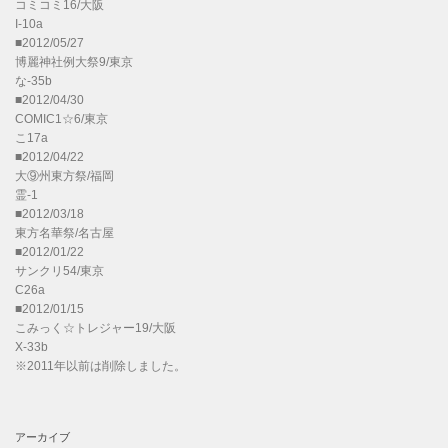
コミコミ16/大阪
I-10a
■2012/05/27
博麗神社例大祭9/東京
な-35b
■2012/04/30
COMIC1☆6/東京
こ17a
■2012/04/22
大⑨州東方祭/福岡
霊-1
■2012/03/18
東方名華祭/名古屋
■2012/01/22
サンクリ54/東京
C26a
■2012/01/15
こみっく☆トレジャー19/大阪
X-33b
※2011年以前は削除しました。
アーカイブ