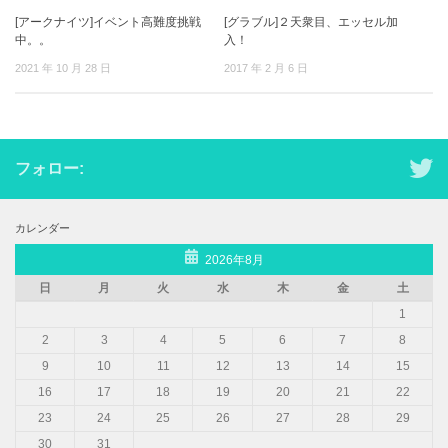
[アークナイツ]イベント高難度挑戦
[グラブル]２天衆目、エッセル加
中。。
入！
2021 年 10 月 28 日
2017 年 2 月 6 日
フォロー:
カレンダー
2026年8月
日
月
火
水
木
金
土
1
2
3
4
5
6
7
8
9
10
11
12
13
14
15
16
17
18
19
20
21
22
23
24
25
26
27
28
29
30
31