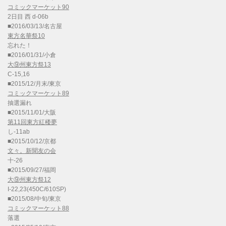
コミックマーケット90
2日目 西 d-06b
■2016/03/13/名古屋
東方名華祭10
忘れた！
■2016/01/31/小倉
大⑨州東方祭13
C-15,16
■2015/12/月末/東京
コミックマーケット89
抽選漏れ
■2015/11/01/大阪
第11回東方紅楼夢
し-11ab
■2015/10/12/京都
文々。新聞友の会
十-26
■2015/09/27/福岡
大⑨州東方祭12
I-22,23(450C/610SP)
■2015/08/中旬/東京
コミックマーケット88
落選