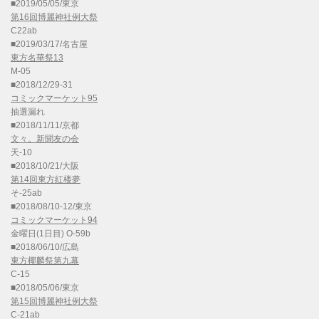
■2019/05/05/東京
第16回博麗神社例大祭
C22ab
■2019/03/17/名古屋
東方名華祭13
M-05
■2018/12/29-31
コミックマーケット95
抽選漏れ
■2018/11/11/京都
文々。新聞友の会
天-10
■2018/10/21/大阪
第14回東方紅楼夢
そ-25ab
■2018/08/10-12/東京
コミックマーケット94
金曜日(1日目) O-59b
■2018/06/10/広島
東方椰麟祭第九幕
C-15
■2018/05/06/東京
第15回博麗神社例大祭
C-21ab