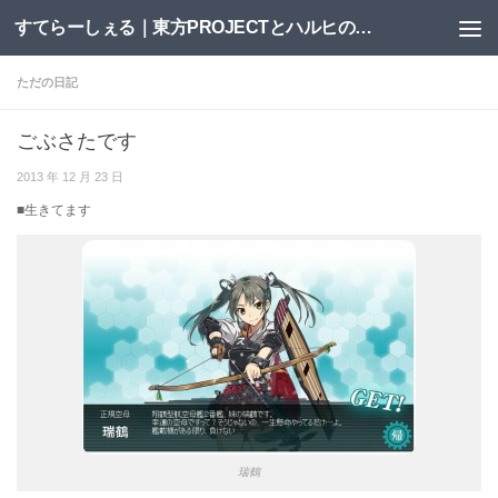
すてらーしぇる｜東方PROJECTとハルヒの二次創作サイト
コンテンツへスキップ
ただの日記
ごぶさたです
2013 年 12 月 23 日
■生きてます
瑞鶴