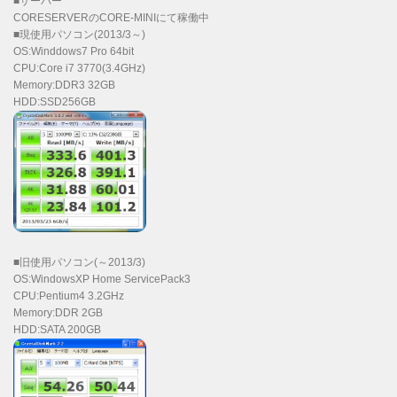
■サーバー
CORESERVERのCORE-MINIにて稼働中
■現使用パソコン(2013/3～)
OS:Winddows7 Pro 64bit
CPU:Core i7 3770(3.4GHz)
Memory:DDR3 32GB
HDD:SSD256GB
■旧使用パソコン(～2013/3)
OS:WindowsXP Home ServicePack3
CPU:Pentium4 3.2GHz
Memory:DDR 2GB
HDD:SATA 200GB