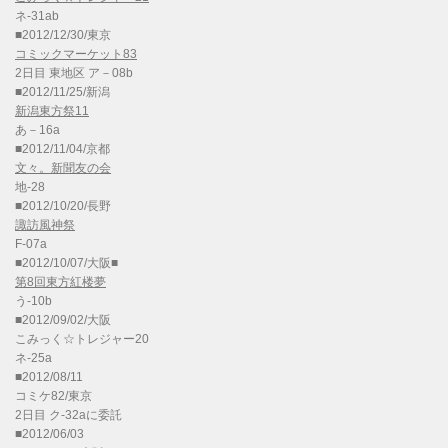
ネ-31ab
■2012/12/30/東京
コミックマーケット83
2日目 東地区 ア－08b
■2012/11/25/新潟
新潟東方祭11
あ－16a
■2012/11/04/京都
文々。新聞友の会
地-28
■2012/10/20/長野
諏訪風神祭
F-07a
■2012/10/07/大阪■
第8回東方紅楼夢
う-10b
■2012/09/02/大阪
こみっく☆トレジャー20
ネ-25a
■2012/08/11
コミケ82/東京
2日目 ク-32aに委託
■2012/06/03