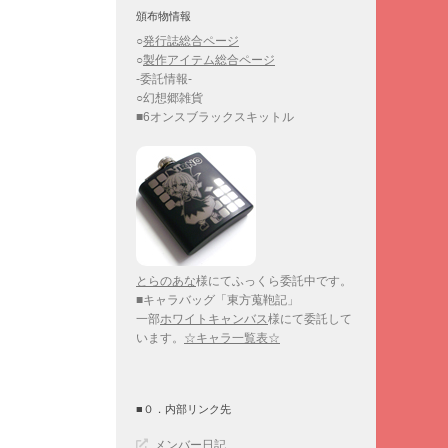
頒布物情報
○
発行誌総合ページ
○
製作アイテム総合ページ
-委託情報-
○幻想郷雑貨
■6オンスブラックスキットル
とらのあな
様にてふっくら委託中です。
■キャラバッグ「東方蒐鞄記」
一部
ホワイトキャンバス
様にて委託して
います。
☆キャラ一覧表☆
■０．内部リンク先
メンバー日記