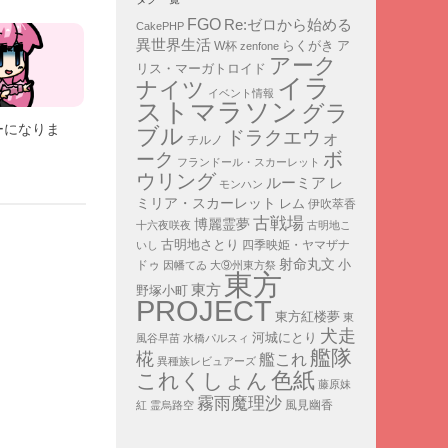
FGO
Re:ゼロから始める
CakePHP
異世界生活
ア
らくがき
W杯
zenfone
アーク
リス・マーガトロイド
イラ
ナイツ
イベント情報
ストマラソン
グラ
ーになりま
ブル
ドラクエウォ
チルノ
ボ
ーク
フランドール・スカーレット
ウリング
ルーミア
レ
モンハン
ミリア・スカーレット
レム
伊吹萃香
古戦場
博麗霊夢
十六夜咲夜
古明地こ
古明地さとり
四季映姫・ヤマザナ
いし
射命丸文
小
ドゥ
因幡てゐ
大⑨州東方祭
東方
東方
野塚小町
PROJECT
東方紅楼夢
東
犬走
河城にとり
風谷早苗
水橋パルスィ
艦隊
椛
艦これ
異種族レビュアーズ
色紙
これくしょん
藤原妹
霧雨魔理沙
紅
霊烏路空
風見幽香