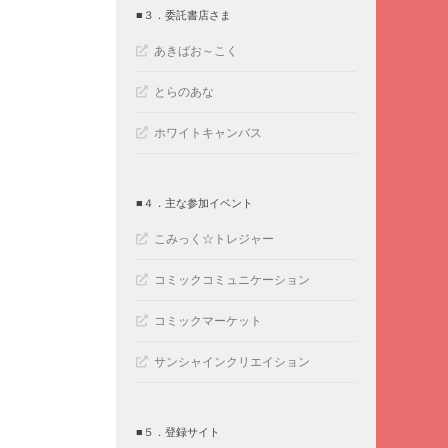
■３．委託書店さま
あきばお～こく
とらのあな
ホワイトキャンバス
■４．主な参加イベント
こみっく☆トレジャー
コミックコミュニケーション
コミックマーケット
サンシャインクリエイション
■５．登録サイト