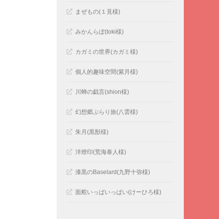
まぜもの(１見様)
みかんらぼ(toki様)
カガミの世界(カガミ様)
個人的趣味空間(紫月様)
川蝉の戯言(shion様)
幻想郷ぶらり旅(八雲様)
朱月(黒獣様)
洋燈印(荒海泰人様)
漆黒のBaselard(九野十弥様)
面舵いっぱいっぱい(けーひろ様)