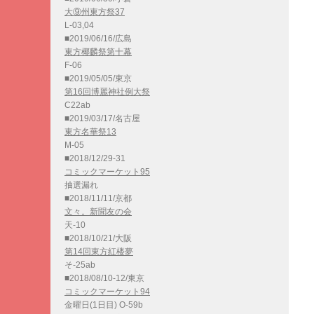
大⑨州東方祭37
L-03,04
■2019/06/16/広島
東方椰麟祭第十幕
F-06
■2019/05/05/東京
第16回博麗神社例大祭
C22ab
■2019/03/17/名古屋
東方名華祭13
M-05
■2018/12/29-31
コミックマーケット95
抽選漏れ
■2018/11/11/京都
文々。新聞友の会
天-10
■2018/10/21/大阪
第14回東方紅楼夢
そ-25ab
■2018/08/10-12/東京
コミックマーケット94
金曜日(1日目) O-59b