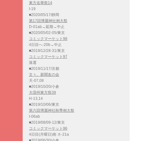
東方名華祭14
I-19
■2020/05/17/静岡
第17回博麗神社例大祭
D-01ab→延期→中止
■2020/05/02-05/東京
コミックマーケット98
4日目へ-20b→中止
■2019/12/28-31/東京
コミックマーケット97
落選
■2019/11/17/京都
文々。新聞友の会
天-07,08
■2019/10/20/小倉
大⑨州東方祭39
H-13,14
■2019/10/06/東京
第六回博麗神社秋季例大祭
I-06ab
■2019/08/09-12/東京
コミックマーケット96
4日目(月曜日)南 ネ-21a
■2019/06/30/小倉