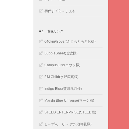
初代すてら～しぇる
■１．相互リンク
640km/h over(ふじもとあきお様)
BubbleSheet(若波様)
Campus Life(コウジ様)
F.M.Child(氷野広真様)
Indigo Blue(藍川風月様)
Marshi Blue Universe(マーシ様)
STEED ENTERPRISE(STEED様)
し～ずん・り～ぶず(池崎礼様)