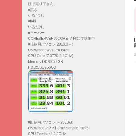
ほぼ売り子さん。
■流水
いるだけ。
■toki
いるだけ。
■サーバー
CORESERVERのCORE-MINIにて稼働中
■現使用パソコン(2013/3～)
OS:Winddows7 Pro 64bit
2
CPU:Core i7 3770(3.4GHz)
Memory:DDR3 32GB
HDD:SSD256GB
■旧使用パソコン(～2013/3)
OS:WindowsXP Home ServicePack3
CPU:Pentium4 3.2GHz