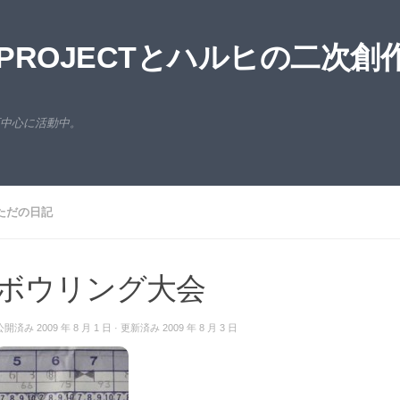
ROJECTとハルヒの二次創
西中心に活動中。
ただの日記
ボウリング大会
公開済み
2009 年 8 月 1 日
· 更新済み
2009 年 8 月 3 日