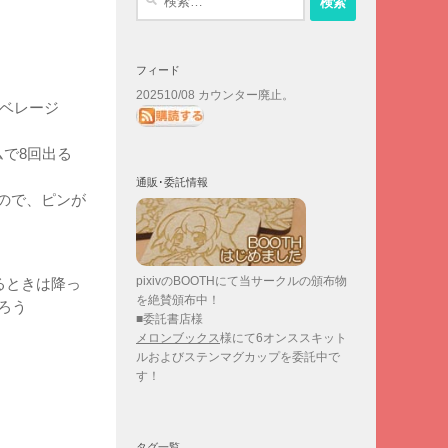
索:
フィード
202510/08 カウンター廃止。
アベレージ
で8回出る
通販･委託情報
ので、ピンが
pixivのBOOTHにて当サークルの頒布物
るときは降っ
を絶賛頒布中！
ろう
■委託書店様
メロンブックス
様にて6オンススキット
ルおよびステンマグカップを委託中で
す！
タグ一覧