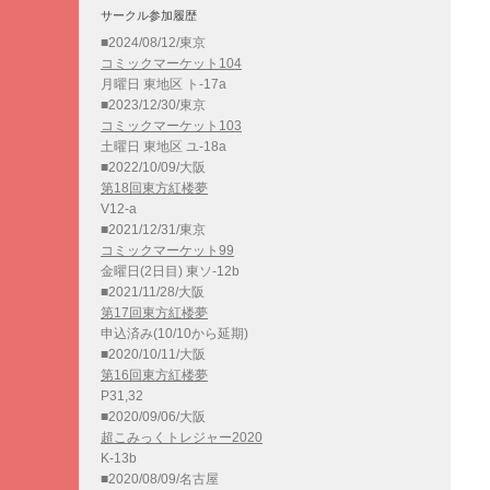
サークル参加履歴
■2024/08/12/東京
コミックマーケット104
月曜日 東地区 ト-17a
■2023/12/30/東京
コミックマーケット103
土曜日 東地区 ユ-18a
■2022/10/09/大阪
第18回東方紅楼夢
V12-a
■2021/12/31/東京
コミックマーケット99
金曜日(2日目) 東ソ-12b
■2021/11/28/大阪
第17回東方紅楼夢
申込済み(10/10から延期)
■2020/10/11/大阪
第16回東方紅楼夢
P31,32
■2020/09/06/大阪
超こみっくトレジャー2020
K-13b
■2020/08/09/名古屋