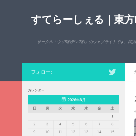
コンテンツへスキップ
すてらーしぇる｜東方P
サークル「ウソ8割デマ2割」のウェブサイトです。関
フォロー:
カレンダー
2026年8月
日
月
火
水
木
金
土
1
2
3
4
5
6
7
8
9
10
11
12
13
14
15