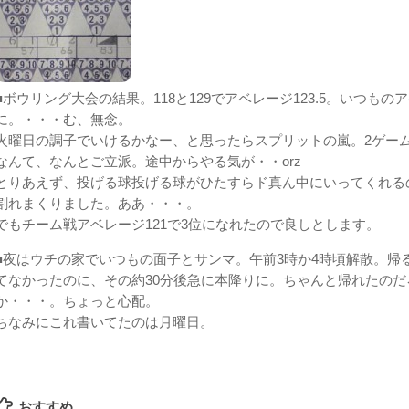
■ボウリング大会の結果。118と129でアベレージ123.5。いつもの
に。・・・む、無念。
火曜日の調子でいけるかなー、と思ったらスプリットの嵐。2ゲーム
なんて、なんとご立派。途中からやる気が・・orz
とりあえず、投げる球投げる球がひたすらド真ん中にいってくれる
割れまくりました。ああ・・・。
でもチーム戦アベレージ121で3位になれたので良しとします。
■夜はウチの家でいつもの面子とサンマ。午前3時か4時頃解散。帰
てなかったのに、その約30分後急に本降りに。ちゃんと帰れたのだ
か・・・。ちょっと心配。
ちなみにこれ書いてたのは月曜日。
おすすめ