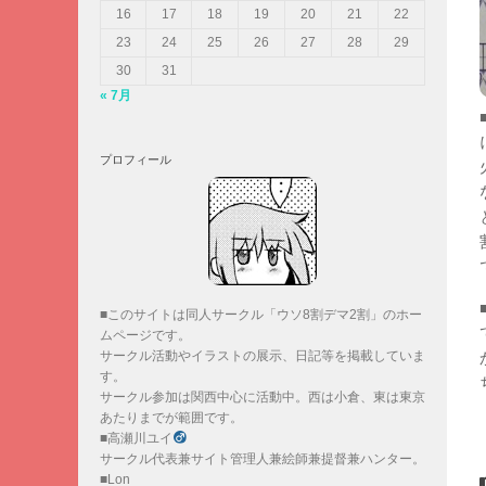
16
17
18
19
20
21
22
23
24
25
26
27
28
29
30
31
« 7月
プロフィール
■このサイトは同人サークル「ウソ8割デマ2割」のホー
ムページです。
サークル活動やイラストの展示、日記等を掲載していま
す。
サークル参加は関西中心に活動中。西は小倉、東は東京
あたりまでが範囲です。
■高瀬川ユイ
サークル代表兼サイト管理人兼絵師兼提督兼ハンター。
■Lon