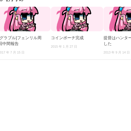
[グラブル]フェンリル周
コインポーチ完成
提督はハンタ
回中間報告
した
2015 年 1 月 27 日
017 年 7 月 15 日
2013 年 9 月 14 日