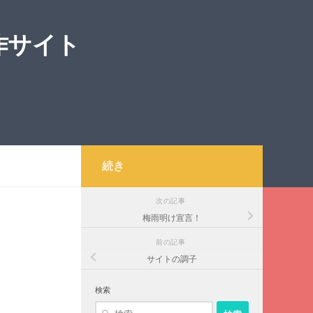
作サイト
続き
次の記事
梅雨明け宣言！
前の記事
サイトの調子
検索
検