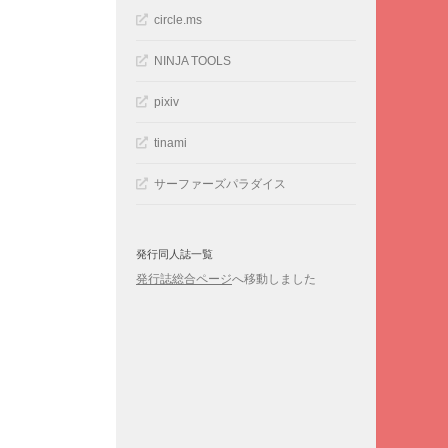
circle.ms
NINJA TOOLS
pixiv
tinami
サーファーズパラダイス
発行同人誌一覧
発行誌総合ページ
へ移動しました