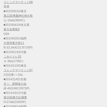
コミックマーケット88
落選
■2015/05/10/東京
第12回博麗神社例大祭
な-10ab(3804C)
■2015/04/19/名古屋
東方名華祭9
G28
■2015/02/01/福岡
大⑨州東方祭11
B-33,34(421C/573SP)
■2015/01/18/大阪
こみ☆トレ25
ネ-36a(1756C)
■2014/12/30/東京
コミックマーケット87
2日目東パ-10a
■2014/11/02/京都
文々。新聞友の会
緋-40(248C/297SP)
■2014/10/12/大阪
第10回東方紅楼夢
O-27ab(2100SP)
■2014/09/14/福岡