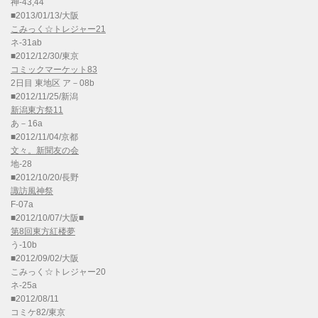
神-43,44
■2013/01/13/大阪
こみっく☆トレジャー21
ネ-31ab
■2012/12/30/東京
コミックマーケット83
2日目 東地区 ア－08b
■2012/11/25/新潟
新潟東方祭11
あ－16a
■2012/11/04/京都
文々。新聞友の会
地-28
■2012/10/20/長野
諏訪風神祭
F-07a
■2012/10/07/大阪■
第8回東方紅楼夢
う-10b
■2012/09/02/大阪
こみっく☆トレジャー20
ネ-25a
■2012/08/11
コミケ82/東京