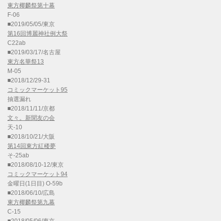
東方椰麟祭第十幕
F-06
■2019/05/05/東京
第16回博麗神社例大祭
C22ab
■2019/03/17/名古屋
東方名華祭13
M-05
■2018/12/29-31
コミックマーケット95
抽選漏れ
■2018/11/11/京都
文々。新聞友の会
天-10
■2018/10/21/大阪
第14回東方紅楼夢
そ-25ab
■2018/08/10-12/東京
コミックマーケット94
金曜日(1日目) O-59b
■2018/06/10/広島
東方椰麟祭第九幕
C-15
■2018/05/06/東京