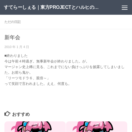
すてらーしぇる｜東方PROJECTとハルヒの二次創作サイト
コンテンツへスキップ
ただの日記
新年会
2010 年 1 月 4 日
■終わりました
今は午前４時過ぎ。無事新年会が終わりました。が。
マージャン史上稀に見る、これまでにない負けっぷりを披露してしまいまし
た。お前ら鬼か。
「リーツモドラ６、親倍～」
って笑顔で言われました。ええ、何度も。
おすすめ