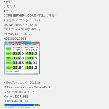
■toki
いるだけ。
■サーバー
CORESERVERのCORE-MINIにて稼働中
■現使用パソコン(2013/3～)
OS:Winddows7 Pro 64bit
CPU:Core i7 3770(3.4GHz)
Memory:DDR3 32GB
HDD:SSD256GB
■旧使用パソコン(～2013/3)
OS:WindowsXP Home ServicePack3
CPU:Pentium4 3.2GHz
Memory:DDR 2GB
HDD:SATA 200GB