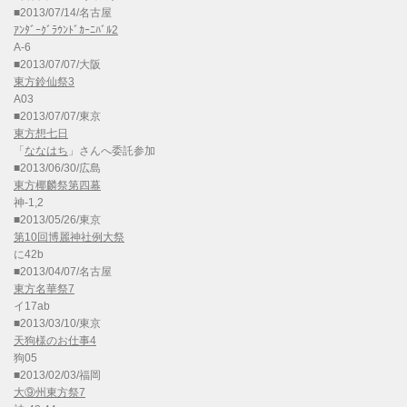
■2013/07/14/名古屋
ｱﾝﾀﾞｰｸﾞﾗｳﾝﾄﾞｶｰﾆﾊﾞﾙ2
A-6
■2013/07/07/大阪
東方鈴仙祭3
A03
■2013/07/07/東京
東方想七日
「
ななはち
」さんへ委託参加
■2013/06/30/広島
東方椰麟祭第四幕
神-1,2
■2013/05/26/東京
第10回博麗神社例大祭
に42b
■2013/04/07/名古屋
東方名華祭7
イ17ab
■2013/03/10/東京
天狗様のお仕事4
狗05
■2013/02/03/福岡
大⑨州東方祭7