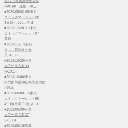
第17回博麗神社例大祭
D-01ab→延期→中止
■2020/05/02-05/東京
コミックマーケット98
4日目へ-20b→中止
■2019/12/28-31/東京
コミックマーケット97
落選
■2019/11/17/京都
文々。新聞友の会
天-07,08
■2019/10/20/小倉
大⑨州東方祭39
H-13,14
■2019/10/06/東京
第六回博麗神社秋季例大祭
I-06ab
■2019/08/09-12/東京
コミックマーケット96
4日目(月曜日)南 ネ-21a
■2019/06/30/小倉
大⑨州東方祭37
L-03,04
■2019/06/16/広島