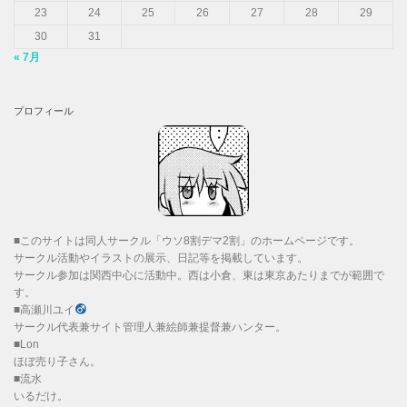
23
24
25
26
27
28
29
30
31
« 7月
プロフィール
■このサイトは同人サークル「ウソ8割デマ2割」のホームページです。
サークル活動やイラストの展示、日記等を掲載しています。
サークル参加は関西中心に活動中。西は小倉、東は東京あたりまでが範囲で
す。
■高瀬川ユイ
サークル代表兼サイト管理人兼絵師兼提督兼ハンター。
■Lon
ほぼ売り子さん。
■流水
いるだけ。