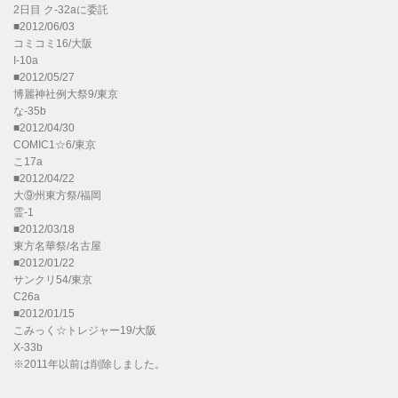
2日目 ク-32aに委託
■2012/06/03
コミコミ16/大阪
I-10a
■2012/05/27
博麗神社例大祭9/東京
な-35b
■2012/04/30
COMIC1☆6/東京
こ17a
■2012/04/22
大⑨州東方祭/福岡
霊-1
■2012/03/18
東方名華祭/名古屋
■2012/01/22
サンクリ54/東京
C26a
■2012/01/15
こみっく☆トレジャー19/大阪
X-33b
※2011年以前は削除しました。