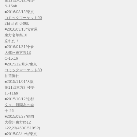
第12回東方紅楼夢
N-15ab
■2016/08/13/東京
コミックマーケット90
2日目 西 d-06b
■2016/03/13/名古屋
東方名華祭10
忘れた！
■2016/01/31/小倉
大⑨州東方祭13
C-15,16
■2015/12/月末/東京
コミックマーケット89
抽選漏れ
■2015/11/01/大阪
第11回東方紅楼夢
し-11ab
■2015/10/12/京都
文々。新聞友の会
十-26
■2015/09/27/福岡
大⑨州東方祭12
I-22,23(450C/610SP)
■2015/08/中旬/東京