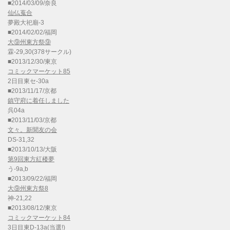
■2014/03/09/奈良
仙仏蒐合
夢殿大祀廟-3
■2014/02/02/福岡
大⑨州東方祭⑨
霖-29,30(378サークル)
■2013/12/30/東京
コミックマーケット85
2日目東セ-30a
■2013/11/17/京都
鎮守府に着任しました
呉04a
■2013/11/03/京都
文々。新聞友の会
DS-31,32
■2013/10/13/大阪
第9回東方紅楼夢
う-9a,b
■2013/09/22/福岡
大⑨州東方祭8
神-21,22
■2013/08/12/東京
コミックマーケット84
3日目東D-13a(当選!)