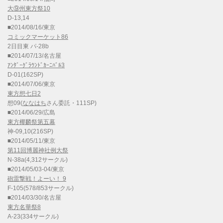
大⑨州東方祭10
D-13,14
■2014/08/16/東京
コミックマーケット86
2日目東 パ-28b
■2014/07/13/名古屋
ｱﾝﾀﾞｰｸﾞﾗｳﾝﾄﾞｶｰﾆﾊﾞﾙ3
D-01(162SP)
■2014/07/06/東京
東方想七日2
想09(
ななはち
さん委託・111SP)
■2014/06/29/広島
東方椰麟祭第五幕
神-09,10(216SP)
■2014/05/11/東京
第11回博麗神社例大祭
N-38a(4,312サークル)
■2014/05/03-04/東京
砲雷撃戦！よーい！ 9
F-105(578/853サークル)
■2014/03/30/名古屋
東方名華祭8
A-23(334サークル)